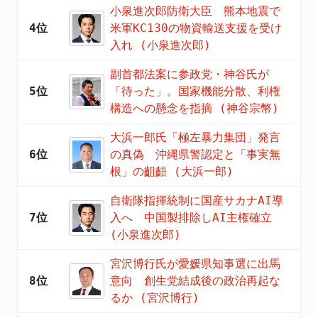
小泉進次郎防衛大臣 熊本地震で
4位
米軍KC130の物資輸送支援を受け
入れ (小泉進次郎)
副首都法案に参政党・神谷氏が
5位
「待った」。国家機能分散、利権
構造への懸念を指摘 (神谷宗幣)
大浜一郎氏「極左暴力集団」発言
6位
の真偽 沖縄県警認定と「事実無
根」の齟齬 (大浜一郎)
自衛隊指揮統制に国産サカナAI導
7位
入へ 中国製排除しAI主権確立
(小泉進次郎)
宮沢博行氏が愛媛県知事選に出馬
8位
意向 創生党結成後の政治再起な
るか (宮沢博行)