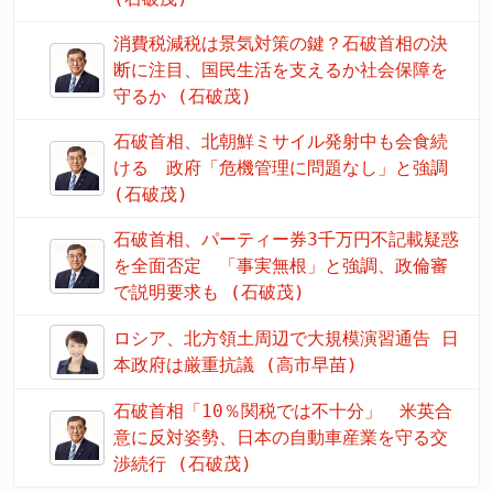
消費税減税は景気対策の鍵？石破首相の決
断に注目、国民生活を支えるか社会保障を
守るか (石破茂)
石破首相、北朝鮮ミサイル発射中も会食続
ける 政府「危機管理に問題なし」と強調
(石破茂)
石破首相、パーティー券3千万円不記載疑惑
を全面否定 「事実無根」と強調、政倫審
で説明要求も (石破茂)
ロシア、北方領土周辺で大規模演習通告 日
本政府は厳重抗議 (高市早苗)
石破首相「10％関税では不十分」 米英合
意に反対姿勢、日本の自動車産業を守る交
渉続行 (石破茂)