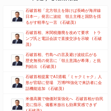
石破首相「北方領土を除けば長崎が海岸線
日本一」発言に波紋 領土主権と国防を揺
るがす軽率な一言 (石破茂)
石破首相、米関税撤廃を改めて要求 トラ
ンプ氏と電話会談で直接交渉を示唆 (石破
茂)
石破首相、竹島への言及避け波紋広がる
歴史無視の発言に「領土意識が希薄」と批
判続出 (石破茂)
石破首相提案でAI搭載「ミャクミャク」人
形が官邸に登場 万博PR強化で来訪者に会
話機能追加 (石破茂)
米価高騰で物価対策強化へ 石破首相が自民
党に指示、備蓄米放出も効果実感できず
(石破茂)