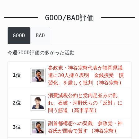
GOOD/BAD評価
GOOD
BAD
今週GOOD評価の多かった活動
参政党・神谷宗幣代表が福岡県議
1位
選に30人擁立表明 金銭授受「慣
習化」を厳しく批判 (神谷宗幣)
消費減税公約と党内足並みの乱
2位
れ、石破・河野氏らの「反対」に
問う筋道 (高市早苗)
副首都構想への疑義、参政党・神
3位
谷氏が国会で質す (神谷宗幣)