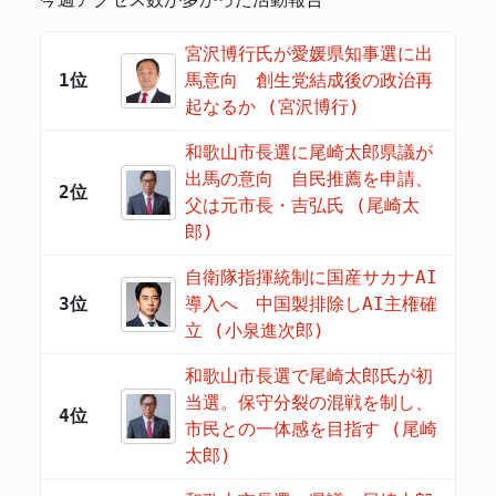
宮沢博行氏が愛媛県知事選に出
1位
馬意向 創生党結成後の政治再
起なるか (宮沢博行)
和歌山市長選に尾崎太郎県議が
出馬の意向 自民推薦を申請、
2位
父は元市長・吉弘氏 (尾崎太
郎)
自衛隊指揮統制に国産サカナAI
3位
導入へ 中国製排除しAI主権確
立 (小泉進次郎)
和歌山市長選で尾崎太郎氏が初
当選。保守分裂の混戦を制し、
4位
市民との一体感を目指す (尾崎
太郎)