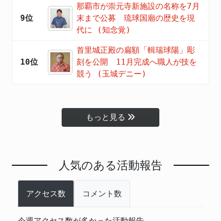
那覇市が崇元寺新施設の名称を7月
9位
末まで公募 琉球国廟の歴史を現
代に (知念覚)
首里城正殿の扁額「輯瑞球陽」彫
10位
刻を公開 11月完成へ職人が技を
競う (玉城デニー)
もっと見る
人気のある活動報告
アクセス数
コメント数
今週アクセス数が多かった活動報告