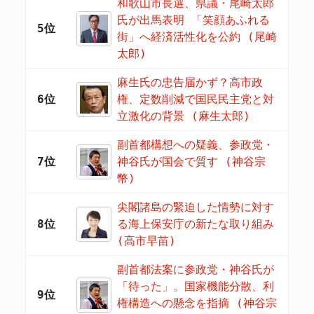
和歌山市長選、県議・尾崎太郎
氏が出馬表明 「笑顔あふれる
5位
街」へ経済活性化を公約 (尾崎
太郎)
麻生氏の忠告届かず？高市政
6位
権、定数削減で国民民主党と対
立激化の背景 (麻生太郎)
副首都構想への疑義、参政党・
7位
神谷氏が国会で質す (神谷宗
幣)
尖閣諸島の緊迫した情勢に対す
8位
る海上保安庁の新たな取り組み
(高市早苗)
副首都法案に参政党・神谷氏が
「待った」。国家機能分散、利
9位
権構造への懸念を指摘 (神谷宗