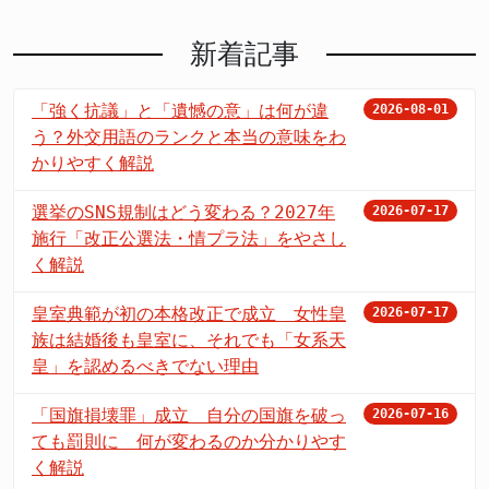
新着記事
「強く抗議」と「遺憾の意」は何が違
2026-08-01
う？外交用語のランクと本当の意味をわ
かりやすく解説
選挙のSNS規制はどう変わる？2027年
2026-07-17
施行「改正公選法・情プラ法」をやさし
く解説
皇室典範が初の本格改正で成立 女性皇
2026-07-17
族は結婚後も皇室に、それでも「女系天
皇」を認めるべきでない理由
「国旗損壊罪」成立 自分の国旗を破っ
2026-07-16
ても罰則に 何が変わるのか分かりやす
く解説