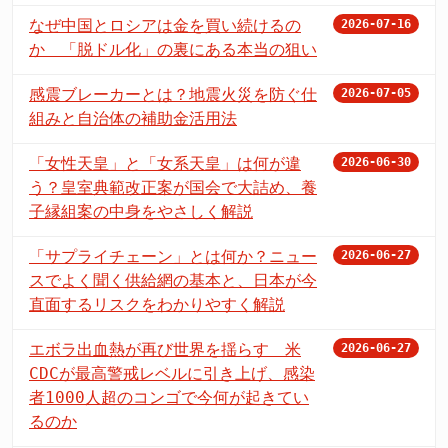
なぜ中国とロシアは金を買い続けるの
2026-07-16
か 「脱ドル化」の裏にある本当の狙い
感震ブレーカーとは？地震火災を防ぐ仕
2026-07-05
組みと自治体の補助金活用法
「女性天皇」と「女系天皇」は何が違
2026-06-30
う？皇室典範改正案が国会で大詰め、養
子縁組案の中身をやさしく解説
「サプライチェーン」とは何か？ニュー
2026-06-27
スでよく聞く供給網の基本と、日本が今
直面するリスクをわかりやすく解説
エボラ出血熱が再び世界を揺らす 米
2026-06-27
CDCが最高警戒レベルに引き上げ、感染
者1000人超のコンゴで今何が起きてい
るのか