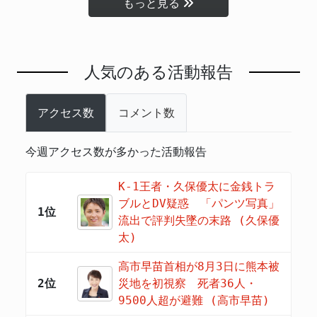
もっと見る
人気のある活動報告
アクセス数
コメント数
今週アクセス数が多かった活動報告
K-1王者・久保優太に金銭トラ
ブルとDV疑惑 「パンツ写真」
1位
流出で評判失墜の末路 (久保優
太)
高市早苗首相が8月3日に熊本被
2位
災地を初視察 死者36人・
9500人超が避難 (高市早苗)