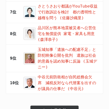
さとうさおり都議がYouTube収益
7位
で行政訴訟を検討 都の透明性と
越権を問う (佐藤沙織里)
品川区が熊本地震被災者へ公営住
8位
宅を無償提供 家電・家具も用意
(森澤恭子)
玉城知事「遺族への配慮不足」と
防犯映像公開を批判 遺族は社会
9位
的意義を認め知事に反論 (玉城デ
ニー)
中谷元前防衛相が自民総務会欠
10位
席 減税反対なら代替案を出すの
が議員の仕事だ (中谷元)