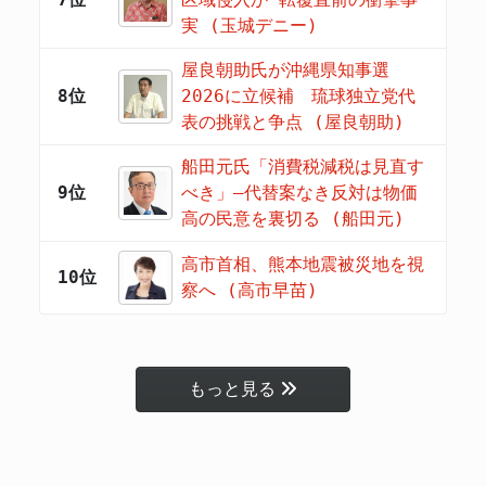
実 (玉城デニー)
屋良朝助氏が沖縄県知事選
8位
2026に立候補 琉球独立党代
表の挑戦と争点 (屋良朝助)
船田元氏「消費税減税は見直す
9位
べき」―代替案なき反対は物価
高の民意を裏切る (船田元)
高市首相、熊本地震被災地を視
10位
察へ (高市早苗)
もっと見る