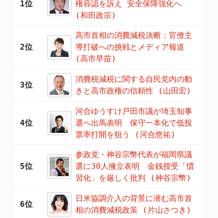
1位
権容認を訴え 安全保障強化へ
(和田政宗)
高市首相の消費減税決断：官僚主
2位
導打破への挑戦とメディア報道
(高市早苗)
消費税減税に関する自民党内の動
3位
きと高市政権の信頼性 (山田宏)
河合ゆうすけ戸田市議が埼玉知事
4位
選へ出馬表明 保守一本化で低投
票率打開を狙う (河合悠祐)
参政党・神谷宗幣代表が福岡県議
5位
選に30人擁立表明 金銭授受「慣
習化」を厳しく批判 (神谷宗幣)
日米協調介入の背景に潜む高市首
6位
相の消費減税政策 (片山さつき)