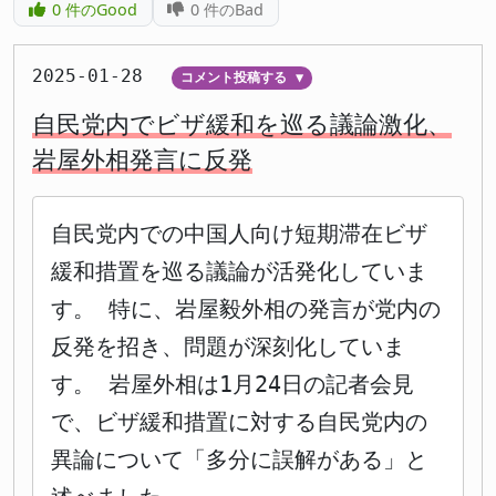
0
件のGood
0
件のBad
2025-01-28
コメント投稿する
▼
自民党内でビザ緩和を巡る議論激化、
岩屋外相発言に反発
自民党内での中国人向け短期滞在ビザ
緩和措置を巡る議論が活発化していま
す。 特に、岩屋毅外相の発言が党内の
反発を招き、問題が深刻化していま
す。 岩屋外相は1月24日の記者会見
で、ビザ緩和措置に対する自民党内の
異論について「多分に誤解がある」と