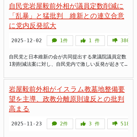
づかない誹謗中傷や、候補者の人格を否定するような
ている」とする趣旨の言説です。岩屋氏は、町の民意
含めた対応を検討していると記載されています。 公
子氏との激しい接戦となっています。 読売新聞社の
自民党岩屋毅前外相が議員定数削減に
抗するための布石ではないかとの懸念があります。
投稿も多く見られます。岩屋氏が受けたバッシング
は尊重されるべきだとしたうえで、共生に関わる課題
式サイトに説明動画も掲載 公式サイトには、事実に
調査によると、有権者の2割以上が投票先を明らかに
派閥解散の流れに逆行 高市政権は、2024年の政治資
「乱暴」と猛批判 維新との連立合意
も、政策批判の域を超えた個人攻撃が含まれていた可
を自治体任せにするのは国として無責任ではないかと
基づかない情報について丁寧にご説明しますという項
しておらず、情勢は変化する可能性もあります。岩屋
金問題を受けて、派閥解散を進めています。自民党内
能性があります。こうした悪質な投稿に対して、何ら
いう問題提起が、いつの間にか「推進」にすり替えら
目も設けられています。イスラム墓地土葬問題、国旗
に党内反発拡大
氏にとっては予断を許さない選挙戦となっています。
では、多くの派閥が解散を表明しましたが、麻生派だ
かの規制を設けるべきだという主張には一定の理解も
れたと説明しています。 一方、対立候補側は、外国
損壊罪、議員宿舎女性侵入事件など複数のテーマをめ
>「岩屋さん10期目か。ベテラン中のベテランだね」
けは解散せずに残っています。 岩屋氏が「有志議員
得られるでしょう。 しかし、「一定の規制」の内容
人政策に関する岩屋氏の過去の判断も攻撃材料にして
ぐって、岩屋氏自身が語る内容の動画が投稿されてい
>「接戦って、今回は厳しい戦いになってるんだな」
2025-12-02
1件
1
件
380
との意見交換」という名目で、新たな派閥を作ろうと
が明確でない点は問題です。どのような投稿を規制の
います。とりわけ外務大臣時代に表明した中国人観光
ます。 岩屋氏は2024年12月に外相として中国人の訪
>「自民支持層の5割しか取れてないのは苦戦してる証
しているとすれば、これは派閥解散の流れに逆行する
対象とするのか、誰が判断するのか、といった具体的
客向けの短期滞在査証の緩和を巡り、岩屋氏が「意義
日観光ビザ緩和を表明して以降、媚中派などとSNSで
拠かも」 >「維新の推薦もらってるけど、3割しか浸
ものです。派閥政治は、政策よりも人間関係や派閥の
自民党と日本維新の会が共同提出する衆議院議員定数
な基準が示されていません。規制の範囲が曖昧なまま
を丁寧に説明したい」と述べる一方で、反対側は「国
批判が本格化していました。デマや中傷が多く、当初
透してないのか」 >「2割以上が態度未定ってこと
利益を優先する傾向があり、国民のための政治が後回
1割削減法案に対し、自民党内で激しい反発が起きて
法律や規則が作られれば、政治家に都合の悪い批判ま
益を損なう」と強く批判する構図です。 問われるの
は相手にしていなかったものの、古参の支援企業が
は、まだ逆転の可能性あるね」 自民支持層の5割、維
しにされる恐れがあります。 高市政権が派閥解散を
います。岩屋毅前外務大臣氏は「進め方が乱暴」と強
で規制される恐れがあります。 岩屋氏の政治的立場
は「根拠の提示」 有権者の判断材料をどう出すか
SNSの内容を気にして岩屋氏のポスターを外すなどの
新支持層の3割に浸透 岩屋氏は自民支持層の5割に浸
進めているのは、派閥政治からの脱却を目指すためで
く批判し、対話なき政策決定を憂慮する声を上げまし
岩屋毅氏は元防衛大臣を務めた経験があり、安全保障
今回の大分3区は、候補者同士の主張が鋭くぶつかる
実害が発生したため方針を変えた経緯があります。
透しています。自民党の前職議員でありながら、自民
す。岩屋氏の動きは、この改革に水を差すものであ
た。 自民党内で広がる「乱暴な進め方」への批判 岩
岩屋毅前外相がイスラム教墓地整備要
政策では重要な役割を果たしてきました。しかし、自
一方で、「フェイク」と「批判」の応酬が先行しやす
過去最多5候補による激戦区 大分3区には岩屋氏のほ
支持層の半分しか固められていない状況は、厳しい戦
り、批判されるべきです。 本当に高市政権を支える
屋毅前外務大臣氏は2025年11月1日の記者会見で、
民党内ではリベラル寄りの政治家として位置づけられ
い土壌も見えます。岩屋氏が主張するように虚偽情報
か、参政党の新人野中貴恵氏41歳、中道改革連合の新
望を主導、政教分離原則違反との批判
いを物語っています。 また、岩屋氏は日本維新の会
気があるのか 岩屋氏は「高市総理総裁を自民党所属
「人気取りのために突然定数を削減する、比例だけ減
ており、外国人政策や憲法改正などで保守派とは異な
があるなら、それを放置しない姿勢は理解され得ます
人小林華弥子氏58歳、無所属新人の平野雨龍氏32
から推薦を受けており、維新支持層の約3割に浸透し
高まる
議員として支えていくことは当然です」と述べていま
らすというのは乱暴だ」と痛烈に批判しました。さら
る立場を取ることがあります。 岩屋氏は外国人労働
が、同時に「何が虚偽で、どこまでが事実か」を候補
歳、日本保守党の新人岩永京子氏64歳も立候補してお
ています。維新の推薦を得ているものの、維新支持層
すが、本当にそうでしょうか。岩屋氏の発言や行動を
に「選挙制度は全ての政党が同じ土俵で戦うための民
者の受け入れ拡大に比較的積極的な姿勢を示してきま
者自身が分かりやすく示すことが、有権者の判断に直
り、小選挙区制導入以降最多となる5候補による激戦
の過半数には届いていない状況です。 さらに、商工
見る限り、高市政権を支えるというよりも、批判的な
主主義の基盤」であり、「連立を組む材料として2党
2025-11-23
2件
3
件
518
した。日本の人口減少と労働力不足を考えれば、外国
結します。 具体的には、争点ごとに「言われている
となっています。 無所属の平野氏は公示日の第一声
自営、自由業の約3割が岩屋氏を支持しています。地
立場から提言を行うという姿勢が見て取れます。 高
だけでそういう約束をするのは筋が違う」と述べ、手
人労働者の受け入れは避けられないという現実的な判
指摘」「事実関係」「自分の判断」「根拠資料の所
で岩屋毅に勝つために立候補したと名指しで挑発しま
元の経済界や自営業者層からの支持を一定程度得てい