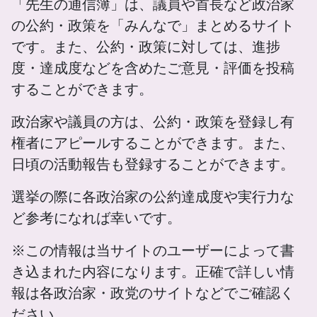
「先生の通信簿」は、議員や首長など政治家
ついてです。岩屋氏が強調する「対話と協調」と「ウ
ィンウィン」の追求は、世界的な分断とナショナリズ
の公約・政策を「みんなで」まとめるサイト
ムの高まりの中で、日本が取るべき外交的姿勢を示唆
です。また、公約・政策に対しては、進捗
しています。 岩屋毅氏の発言は、単なる個人の回想
度・達成度などを含めたご意見・評価を投稿
ではなく、日本外交が直面する根本的な課題と、その
することができます。
解決への道筋を示す貴重な指針となっています。
政治家や議員の方は、公約・政策を登録し有
権者にアピールすることができます。また、
日頃の活動報告も登録することができます。
選挙の際に各政治家の公約達成度や実行力な
ど参考になれば幸いです。
※この情報は当サイトのユーザーによって書
き込まれた内容になります。正確で詳しい情
報は各政治家・政党のサイトなどでご確認く
ださい。