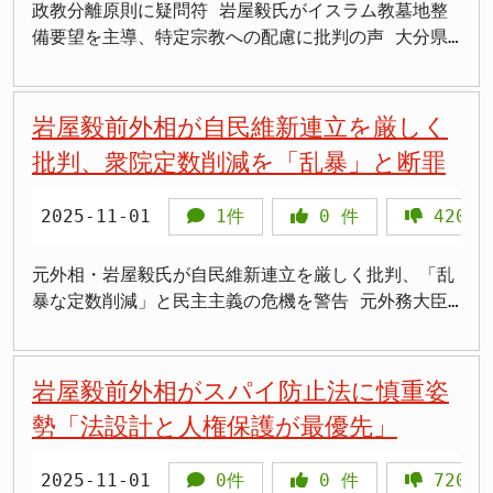
市政権は、2月8日の衆院選で316議席を獲得し、圧勝
続きの問題性を指摘しています。 議員定数削減を巡
断からです。しかし、この姿勢が保守的な有権者から
在」を短いQ&Aで整理し、説明の手間を最小化しつつ
した。平野氏は2025年7月の参院選東京選挙区でSNS
政教分離原則に疑問符 岩屋毅氏がイスラム教墓地整
る形です。 小林氏は中道支持層の8割を固める 対す
しました。これは、国民が高市政権の政策を支持した
る疑問は、企業・団体献金問題との関係性にも向けら
は「日本の文化や伝統を守らない」と批判されること
検証可能性を高める対応が求められます。選挙は人気
で対中強硬姿勢を訴えて23万票を獲得した人物です。
備要望を主導、特定宗教への配慮に批判の声 大分県
る中道改革連合新人の小林華弥子氏は58歳で、中道改
ことを示しています。岩屋氏が本当に国民の意思を尊
れています。岩屋氏は「維新は従来、企業・団体献金
があります。 また、岩屋氏は憲法改正についても慎
投票ではなく、政策と説明責任で選ぶ場であり、岩屋
日本保守党の岩永氏は岩屋氏を長らく支えた後援会長
杵築市の自民党市議団が2025年11月18日、国に対し
革支持層の約8割を固めたと報じられています。新党
重するのであれば、高市政権の政策を全面的に支持す
の廃止が一丁目一番地だったはずだが、突然、議員定
重な立場を取ることがあり、自民党内の保守派からは
氏が「フェイク」と呼ぶなら、真実の提示まで踏み込
の長女です。父がつくったモンスターを退治するのは
て「日本全国で国が責任を持ち、複数の地域に土葬対
結成後の支持層の結束は岩屋氏の自民支持層よりも強
べきです。 しかし、岩屋氏が「有志議員との意見交
数削減、しかも比例に限って、みたいな話が出てき
「軟弱だ」と見られることもあります。こうした政治
めるかが最大の焦点になります。
私しかいないと激しい言葉で批判を展開しています。
応可能な墓地を確保・整備すること」を求める異例の
岩屋毅前外相が自民維新連立を厳しく
固な状況です。 小林氏は無党派層からは1割半ばの支
換」という名目で、高市政権に対抗する勢力を作ろう
た」と政策転換への違和感を表明しました。 >「また
的立場が、SNS上でのバッシングにつながったと考え
中道候補との接戦も報道 岩屋氏は2024年の前回衆院
要望書を提出した問題で、要望活動には大分3区選出
持を得ています。無党派層の支持拡大が今後の鍵とな
批判、衆院定数削減を「乱暴」と断罪
としているとすれば、それは国民の意思に反する行為
このドロ船連立政権の暴走が始まったのか」 >「自民
られます。 11選を果たした選挙戦 岩屋氏は大分3区
選で立憲民主党から出た小林華弥子氏に2万7千票余り
の岩屋毅外務大臣（前外相）が尽力し、すべての提出
りそうです。 5人が立候補する混戦 大分3区には岩
です。 党内の自由闊達な議論は必要だが 岩屋氏が
党も維新も、所詮は権力維持のための数合わせだな」
から11選を果たしました。68歳という年齢で11回目
の差をつけて当選しました。しかし今回は中道改革連
場面に同席していたことが明らかになりました。この
屋氏と小林氏のほか、参政党新人の野中貴恵氏、無所
「党内での自由闊達な議論が必要不可欠」と述べてい
>「議員減らすより先に、政党助成金を削った方が税
2025-11-01
1件
0
件
420
の当選は、地元での強固な支持基盤を示しています。
合の結党で公明党票の大半が小林氏に流れる恐れがあ
動きに対し、特定の宗教への過度な配慮ではないかと
属新人の平野雨龍氏、日本保守党新人の岩永京子氏の
ることは、一理あります。確かに、党内で様々な意見
金節約になるでしょ」 >「地方の声が国政から遠ざか
岩屋氏は1986年に初当選して以来、40年近くにわた
るほか、共産党候補が出馬しないことも小林氏に追い
の批判の声が高まっています。 岩屋氏主導の異例要
計5人が立候補しています。 野中氏は41歳で参政支
を交換し、議論を深めることは重要です。 しかし、
るのが心配です」 >「民主主義の根幹を勝手に変える
って国政の場で活動してきました。 今回の選挙戦で
風となっています。 公示後の報道各社の調査では小
望活動 要望書は厚生労働省の仁木博文副大臣、自民
元外相・岩屋毅氏が自民維新連立を厳しく批判、「乱
持層の4割の支持を得ています。平野氏は32歳で自民
その議論が派閥の復活や、高市政権に対する反対勢力
なんて許せない」 「自動削減」条項に野党が猛反発
は、自民党に強い風が吹き、岩屋氏も比較的楽な戦い
林氏との接戦が報じられ、自民支持層の5割しか固め
党の小林鷹之政調会長、内閣府の鈴木隼人副大臣へそ
暴な定数削減」と民主主義の危機を警告 元外務大臣
支持層の約1割と参政支持層の約3割の支持を得ていま
の形成につながるのであれば、それは問題です。党内
高市早苗首相と維新の吉村洋文代表は2025年12月1
でした。しかし、SNSでのバッシングは選挙戦を通じ
きれていないとの報道もありました。岩屋氏は今回は
れぞれ手渡されたもので、岩屋氏の政治的影響力を駆
の岩屋毅衆議院議員（自民党・大分3区選出、67歳）
す。岩永氏は64歳で自民支持層の約1割と日本保守支
の議論は、あくまで政策を良くするためのものであ
日、法施行から1年以内に結論が得られなければ小選
て続き、岩屋氏にとって精神的な負担となったことは
かつてなく厳しいと語り、保守系新人3人の影響で支
使した組織的な要望活動として注目されています。
氏が2025年11月1日、地元・大分県別府市で記者会見
持層の約9割の支持を得ています。 自民支持層が岩屋
り、権力闘争の手段ではありません。 岩屋氏が本当
挙区25、比例代表20を軸に、計45議席を自動的に減
間違いありません。 岩屋氏は選挙戦を通じて地域の
持層を切り崩されていると焦りを募らせています。
岩屋毅氏は外務大臣や防衛大臣を歴任した重鎮政治家
を開き、高市早苗内閣の発足に伴う外相辞任について
岩屋毅前外相がスパイ防止法に慎重姿
氏、平野氏、岩永氏に分散している状況も、岩屋氏に
に「適切かつ建設的な提言」を行うつもりであれば、
らすことで合意しました。この条項は、与野党協議が
人口減少を改めて感じたといい、「暮らしやすさで都
であり、湾岸協力理事会（GCC）との外相会合に出席
説明しました。高市早苗内閣は、公明党が10月10日
とっては厳しい要因となっています。 防衛大臣経験
勢「法設計と人権保護が最優先」
派閥のような組織を作るのではなく、個々の議員とし
決裂した場合の自動発動を狙ったものです。 野党か
会に勝つための取り組みの応援、交流人口を増やす観
するなど中東諸国との関係構築に積極的に取り組んで
に連立政権から離脱した後、日本維新の会（維新）と
者の重鎮 岩屋毅氏は防衛大臣を務めた経験を持つ自
て堂々と意見を述べるべきです。 今後の動向に注目
らは「なぜ1割削減なのか、なぜ1年で結論なのか説明
光振興が大事。交通網として新幹線整備も目鼻をつけ
きた経歴があります。今回の要望活動も、こうした外
の連立で発足しており、岩屋氏はその政策協議のあり
民党の重鎮です。安全保障政策に精通し、これまで9
岩屋毅氏の今後の動向に注目が集まります。岩屋氏が
を求めたい」との立憲民主党・安住淳幹事長の声や、
2025-11-01
0件
0
件
720
たい」と語りました。地方の活性化と人口減少対策
交経験と人脈を活用したものと見られています。 要
方に対して厳しい批判を展開しました。 「乱暴」な