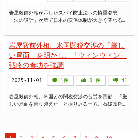
期にわたって大分3区を代表してきました。 しかし、
「有志議員との意見交換」という名目で、どのような
「削減ありきの乱暴な議論だ」との国民民主党関係者
が、今後の政治活動の柱になるとみられます。 大分
望書の内容は4項目にわたり、「国の責任において宗
定数削減を痛烈批判 岩屋氏が最も強く批判したの
今回の選挙では立憲民主党と公明党が合流して結成さ
活動を行うのか、それが派閥の復活につながるのか、
の反発が相次いでいます。さらに公明党の西田実仁幹
県内の選挙結果 大分県の三つの小選挙区は、すべて
教的多様性に対応した墓地整備の基本方針を示すこ
は、自民党と維新が連立政権合意書に掲げた衆議院議
岩屋毅前外相が示したスパイ防止法への慎重姿勢
れた中道改革連合の候補との一騎打ちという構図に加
見守る必要があります。 高市政権は、派閥解散を進
事長は「1割（の理由）がいまだに判然としない」と
自民党が独占しました。大分1区では衛藤博昭氏が初
と」「日本全国において国が責任を持ち、複数の地域
員定数の1割削減方針です。「人気取りのために突然
「法の設計」次第で日本の安保体制が大きく変わる可
え、参政党や日本保守党などの新興政党の候補も加わ
め、派閥政治からの脱却を目指しています。岩屋氏が
疑問を呈しています。 民主主義への懸念高まる 議員
当選し、大分2区では広瀬建氏が再選を果たしまし
に土葬対応可能な墓地を確保・整備すること」などを
定数を削減する、比例だけ減らすというのは乱暴だ」
能性 現行法での対応が最優先 岩屋毅前外相（大分3
り、5人による混戦となっています。 投票日は2月8
この改革に協力するのか、それとも反対するのか、今
定数削減は幅広い政党から批判、疑問の声が出されて
た。広瀬氏は前回選では無所属で戦いましたが、今回
求めています。 >「なぜイスラム教だけ特別扱いする
と断じ、民主主義の根幹に関わる問題として警鐘を鳴
区選出）は11月1日、スパイ防止法についての見解を
日 読売新聞社の調査は序盤情勢を示すもので、有権
後の言動が注目されます。 岩屋氏が本当に高市政権
おり、自民党内からも公然と反対を表明する声があが
は自民党の公認を得て、「多くの仲間の支え、応援が
のか」 >「他の宗教はどうなるんだ」 >「政教分離
らしました。 維新は自民党との合意で議員定数の1割
改めて示しました。再び議論が活発化する中での発言
岩屋毅前外相、米国関税交渉の「厳し
者の2割以上が投票先を明らかにしていないことか
を支える気があるのであれば、派閥のような組織を作
っている状況です。特に現在の衆院定数465のうち小
あり、厚みが非常に増した」と選挙戦を振り返りまし
に反するのでは」 >「税金で特定宗教の施設を作るの
削減という条件を示しており、衆院の場合は50議席の
は、日本の安全保障政策における「リアリズム」と
ら、今後の情勢変化も予想されます。 岩屋氏が10期
い局面」を明かし、「ウィンウィン」
るのではなく、個々の議員として政策議論に参加すべ
選挙区289、比例代表176の構成で、比例部分の削減
た。 比例単独の自民前参院議員・白坂亜紀氏も衆院
は問題」 >「岩屋さんの動きが不自然すぎる」 政教
削減が念頭にあります。比例代表を50議席程度減らす
「慎重さ」のバランスについて、重要な示唆を与えて
目の当選を果たすか、それとも中道改革連合の小林氏
きです。国民は、派閥政治の復活を望んでいません。
は小政党に深刻な打撃を与えることが指摘されていま
戦略の奏功を強調
の初議席を得ました。白坂氏は昨夏の参院選大分選挙
分離原則との整合性に疑問 日本国憲法第20条は「い
ことが想定されており、衆院の場合、定数465のうち
います。岩屋氏は「法律の立てつけが、人権をきちん
が新人ながら議席を獲得するか。大分3区の行方が注
す。 この問題の根本には、政治改革の優先順位に関
区で落選しており、今回の衆院選では比例名簿で35位
かなる宗教団体も、国から特権を受け、又は政治上の
小選挙区が289、比例代表が176で、仮に1割削減した
と守るという観点から心配のない設計になるのかを見
目されます。衆院選の投票日は2026年2月8日です。
する議論があります。自民党の本部収入に占める政党
に名を連ねていました。自民党の圧勝により、白坂氏
権力を行使してはならない」と定め、政教分離の原則
場合、比例代表は120台まで削られることになりま
なければ、『良い』『悪い』の議論はできない」と述
2025-11-01
1件
0
件
41
件
助成金の比率が70.5%、維新が77.9%と運営資金の大
にも議席が回ってきた形です。 大分県内では自民党
を明確にしています。また第89条では「公金その他の
す。 岩屋氏は「維新は元々、企業・団体献金の廃止
べ、単なる賛否ではなく、法の内容こそが国民の自由
半を税金に依存している実態があり、「身を切る改
の強さが際立つ結果となり、岩屋氏も11選を果たすこ
公の財産は、宗教上の組織若しくは団体の使用、便益
が一丁目一番地だったはずだが、突然、議員定数削
と安全を左右する分水嶺であることを強調しました。
岩屋毅前外相、米国との関税交渉の苦労を回顧 「厳
革」を掲げるなら政党助成金こそ見直すべきとの声が
とができました。しかし、SNSでのバッシングという
若しくは維持のため」の支出を禁止しており、今回の
減、しかも比例に限って、みたいな話が出てきた」と
高市早苗（たかいちさなえ）首相が政権発足後、スパ
しい局面を乗り越えた」と振り返る一方、石破政権の
上がっています。 今後の展望と課題 自民・維新両党
新たな課題に直面した選挙戦でもありました。 表現
要望は憲法原則との整合性が問われています。 政教
指摘し、政策の一貫性の欠如を批判しました。さらに
イ防止法の早期制定を掲げる中、岩屋氏の発言は党内
継続を惜しむ 自民党の岩屋毅前外相（衆院大分3区）
は2026年春ごろに与野党各党でまとめる選挙制度の
の自由とのバランス 岩屋氏の「一定の規制が必要
分離原則の具体的内容として「国が特定の宗教団体に
「選挙制度は全ての政党が同じ土俵で戦うための民主
からも注視されています。スパイ防止法は1985年に
は2025年11月1日、大分県別府市の事務所で記者会見
改革案も踏まえ、詳細を決めると一致し、削減の決着
だ」という発言は、選挙中のSNSでの誹謗中傷に対す
政治的または経済的特恵を与えないこと」が挙げられ
主義の基盤。連立を組む材料として2党だけでそうい
中曽根康弘政権下で初めて提出されたものの、反対世
を開き、外相時代の経験について語りました。トラン
は越年する見通しです。しかし「まず議員定数の削減
る問題提起として一定の意義があります。しかし、規
ており、国費でのイスラム教専用墓地整備は明らかに
う約束をするのは筋が違う」と語り、民主主義の観点
論の高まりにより1986年に廃案となった過去があり
プ米政権との関税交渉における苦労、そして石破茂前
ができなければ、社会保障改革や副首都構想などの改