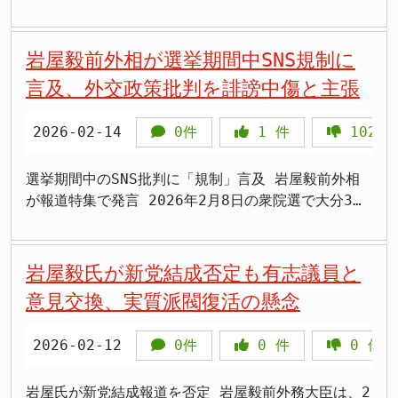
意」と「刑罰による強制」のどちらを選ぶのかという
処罰につながらないよう慎重な姿勢を示す。 憲法上
て浮き彫りにしている。法制化の是非を判断する上
ています。これまでも、こうした誹謗中傷に対して
合の限定的な構成 仮に、国民の強い要望などによ
よりこの問題に対して消極的な姿勢を示してきまし
らんでいます。殺人罪は被害者が多いから存在するの
て、今回の会談でさらに一歩前進することができたと
問いへの答えが、日本の立憲主義の底力を測る試金石
の表現の自由との抵触が最大の懸念事項であり、罰則
で、どのような行為が「損壊」にあたるのか、その具
は、必要に応じて専門家と連携し、適切な対応を検討
り、何らかの形で国旗損壊に関する法整備を検討する
た。その最大の理由として、国旗が侮辱されるような
でしょうか。放火罪は火事件数が多いから規定されて
しています。 具体的には、エネルギー分野への投資
となります。 まとめ - 自民党PT等の合同部会が
対象となる行為の線引きが課題。 法制化には国民的
体的な定義や、処罰の必要性、そして想定される影響
する旨を伝えてきました。 しかし、状況が改善され
としても、その対象は極めて限定的でなければならな
行為が社会で頻繁に起きているという「立法事実」が
いるのでしょうか。答えはいずれも「ノー」です。法
岩屋毅前外相が選挙期間中SNS規制に
や、戦略物資であるレアアース（希少金属）の共同開
2026年6月1日に「国旗損壊罪」創設法案を了承 -
な幅広い議論と、権利・自由とのバランスを慎重に見
について、より詳細な議論と国民的な理解が求められ
ないことから、この度、具体的な法的措置へと踏み切
いと岩屋氏は述べます。具体的には、「公的機関が所
確認できないことを挙げています。事実がないまま法
律は「事件が頻発した後に慌てて作るもの」ではな
発といった、日米双方にとってメリットのあるプロジ
言及、外交政策批判を誹謗中傷と主張
岩屋毅前外相（11期）が了承直前に退席し、法案への
極める必要がある。
るだろう。 まとめ 自民党内で国旗損壊罪の創設に向
ることを決定しました。弁護士を通じて、問題となっ
有し、公的な場で掲揚されている国旗」に限定し、
整備を進めることは、国民受けを狙った「政治的なア
く、社会の秩序や法益を守るために事前に整備するも
ェクトが進展したことが挙げられています。これは、
強い懸念を表明 - 岩屋氏の懸念①：国旗が「自然な
けた議論が開始された。 岩屋毅元外相は、立法事実
ている投稿の証拠保全を進め、裁判所に対して発信者
「公衆の面前での損壊行為」のみを処罰対象とするよ
ピール」にしかならないのではないか、との強い懸念
のです。「今は事例が少ない」というのは立法の必要
両国の経済的な結びつきを一層強化し、相互の利益に
尊重の対象」から「国家権力の象徴」に変質する -
の不在や「政治的アピール」の可能性を指摘し、慎重
情報の開示を求める手続きを開始したことを公表しま
2026-02-14
0件
1
件
1027
うな、形式犯としての構成に留まるべきだとの考えを
を表明した形です。 「外国国章損壊罪」との法的な
性を否定する根拠にはなりません。 さらに致命的な
繋がる協力関係を深めることを目的としたものと捉え
岩屋氏の懸念②：条文の曖昧さが「処罰回避の抜け道
な姿勢を示した。 岩屋氏は、表現の自由や国民への
した。これは、問題の根源に迫り、責任の所在を明確
示しました。さらに、その場合であっても、行為の動
違い 岩屋氏は、しばしば比較対象とされる「外国国
のは、岩屋氏の論理が「現行法の空白を放置してよ
られます。 今後の外交課題と継続的な連携の重要性
探し」という逆効果を生む - 岩屋氏の懸念③：党内
萎縮効果への懸念を表明した。 PT事務局長の鈴木英
にするための重要な一歩と言えます。 今後の対応と
機については問わないといった、極めて慎重な設計が
章損壊罪」との法的な違いも詳細に解説しました。こ
い」という帰結につながる点です。外国の国旗を燃や
選挙期間中のSNS批判に「規制」言及 岩屋毅前外相
一方で、岩屋氏は、イラン情勢については依然として
に「物言えぬ空気」が漂い、充分な議論がなされてい
敬氏は、法制化必要との意見が多数だったとし、表現
法的根拠 裁判所が発信者情報開示請求を認め、SNS
必要になるとの見解です。 立法への必要性への疑問
の罪は、外国との円滑な関係を維持するという「外交
せば刑法92条の「外国国章損壊罪」で最大2年の拘禁
が報道特集で発言 2026年2月8日の衆院選で大分3区
予断を許さない状況が続いていることを強調していま
ない - 岩屋氏は2025年11月から一貫して慎重論を
の自由を損なわないとの認識で一致していると説明し
運営事業者や通信事業者に対して情報開示を命じた場
と熟議の重要性 そして、岩屋氏は、現時点で「国旗
的利益」を守るために設けられたものであり、相手国
刑となるのに、日本の国旗はどう扱っても刑事罰がな
において辛勝を収めた自民党の岩屋毅前外相が2月14
す。したがって、今後も米国との緊密な連携を維持し
唱えてきた党内ほぼ唯一の批判者 - 法案は高市早苗
た。 党内には、法制化の必要性やその影響につい
合、投稿を行った個人の氏名や住所が特定されること
損壊罪」を敢えて設ける必然性や緊急性があるのかを
の告訴がなければ起訴されない「親告罪」となってい
い。この非対称な状態を「事例が少ないから問題な
日放送の報道番組で、選挙期間中に自身に向けられた
ていくことが極めて重要であるとの認識を示しまし
首相肝いりで、自民・維新の連立合意書にも明記 -
て、様々な意見が存在することが示唆された。 国旗
になります。事務所側は、情報が特定され次第、警察
問いかけています。「国旗国歌法」が制定されて以
ます。 これは、外交交渉の余地を残すための配慮に
い」と言い続けることは、日本国への侮辱行為を事実
批判について言及し、選挙期間中のSNS規制の必要性
岩屋毅氏が新党結成否定も有志議員と
た。 加えて、G7（主要7カ国）をはじめとする国際
罰則：公然と損壊・汚損で2年以下の拘禁刑または20
保護と表現の自由のバランスという、難しい課題につ
および弁護士と緊密に連携を取りながら、損害賠償請
降、国民の間で国旗への敬意は広く定着してきている
基づく規定であり、国旗損壊罪とは根本的に趣旨が異
上容認する姿勢にほかなりません。 >「事例が少ない
を主張した。選挙での政治姿勢への批判を誹謗中傷と
社会全体で協調していくこと、そして関係国であるイ
意見交換、実質派閥復活の懸念
万円以下の罰金 - SNS等での拡散行為も処罰対象。
いての議論が続くと見られる。
求や刑事告訴といった法的手続きを粛々と進めていく
と受け止めており、社会全体として、新たな罪を設け
なると説明しています。一方で、日本国旗を損壊する
から法律はいらないという理屈なら、スパイ防止法も
位置づけ、言論統制を求める姿勢に疑問の声も上がっ
ランやイスラエル、さらには湾岸諸国とも対話を重
国旗の定義・処罰基準の曖昧さへの批判が続く - 今
方針を明らかにしました。 これは、単なる感情的な
るほどの状況ではないとの認識を示しました。以上の
行為は、既に刑法261条の「器物損壊罪」で罰するこ
予防的な法律も全部いらなくなる」 >「国旗を燃やす
ている。 岩屋氏はTBS系「報道特集」のVTR出演で、
ね、日本として最大限の外交努力を尽くしていくこと
国会への提出・成立を目指すが参院での審議行方は不
反発ではなく、法に基づいた冷静かつ断固とした対応
2026-02-12
0件
0
件
0
件
理由から、岩屋氏は「国旗損壊罪」の議論について
とが可能であるとの見解を示しました。事実認定さえ
行為が世界で増えているのに、日本だけが無防備なま
自身に対するSNS上の批判について「事実に基づかな
への期待を表明しています。 日米首脳会談は、日本
透明
であることを示しています。インターネットの匿名性
は、性急な判断を避け、熟議を重ねることが不可欠だ
されれば、自動的に起訴される可能性もあり、法的な
までいいのか。岩屋氏の感覚が理解できない」 >「燃
い誹謗中傷が繰り返された」と主張した。番組は岩屋
の外交政策において最も重要な位置を占める会談で
に隠れて行われる一方的な攻撃に対し、法的な枠組み
と強調しました。自民党として、国民の多様な意見を
保護がされていないわけではない、という考えです。
やされていないから大丈夫って、火事が起きてから消
氏に向けられた「媚中」「国賊」といった批判をデマ
岩屋氏が新党結成報道を否定 岩屋毅前外務大臣は、2