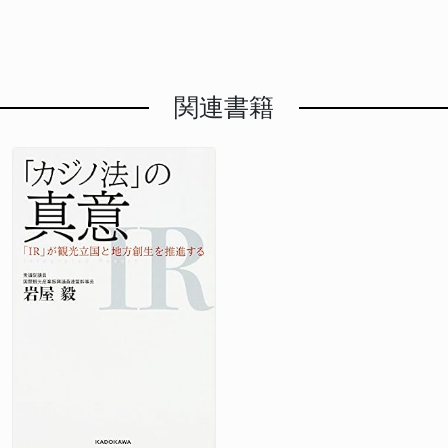
域の活性化を図る方針です。11期目の任期中、岩屋氏
教会が2016年に火葬を認めたように現実的な問題解
について公明党の意見を聴き、丁寧に合意をつくって
ス、難しいテーマだ。拙速な立法は避けるべき」
破口が見えない状況が何度も訪れたということです。
がどのような成果を出すのか、地元有権者の期待は大
決のため変化している一方、イスラム教は教義上の理
きた。特に外交・安全保障政策では公明党が、いい意
>「現行法だけで十分という岩屋氏の意見、確かに一
「ウィンウィン」の関係構築を基本戦略に しかし岩
きいでしょう。 SNSでのバッシングに対して「一定
由で土葬を絶対視しています。 しかし、特定の宗教
味のブレーキ役を果たしてくれた」と振り返りまし
理ある」 >「スパイ防止法、中身次第では危ないとい
屋氏は同時に、その局面を打開した方法についても語
の規制が必要だ」と発言した岩屋毅氏。表現の自由と
の教義に基づく要求を国が積極的に支援することは、
た。 次期衆院選での公明党との選挙区調整について
う意見も出ているから、丁寧な議論が必須」 立法事
りました。岩屋氏は「合意の実現について、米国に投
関連書籍
のバランスをどう取るのか、具体的な提案が求められ
他の宗教や無宗教者に対する逆差別となる可能性があ
は「自公で選挙協力をしながら二十数年間戦ってきた
実のない国旗損壊罪提案への反論 もう一つ注目すべ
資してウィンウィンになる経済関係を作ることが日本
ます。68歳で11選を果たした岩屋氏の今後の政治活
ります。宗教的多様性の尊重と国の宗教的中立性のバ
し、私自身もそうだった。これからじっくり考えてい
きが、岩屋氏が高市氏との過去の政策対立について言
の提案だと徹底して貫いたことが奏功した」と述べま
動が注目されます。
ランスをどう保つかが重要な課題です。 岩屋氏の今
きたい」と述べ、今後の関係性について慎重な姿勢を
及した点です。高市氏が提案した「国旗損壊罪」につ
した。 これは、単なる防御的な立場から、米国との
回の行動は、外交関係を重視するあまり憲法原則を軽
示しました。 減税政策への懸念も 小選挙区は各選挙
いて、岩屋氏は「当時、反対しました。なぜなら『立
経済関係を前向きに構築するという攻略的なアプロー
視したのではないかとの疑問を呼んでいます。政治家
区で最大得票の候補者1人しか当選できないため、そ
法事実』がないからです」と明確に述べました。立法
チへの転換を示しています。関税引き下げを求めるだ
が特定の宗教に肩入れするような姿勢を示すことは、
れ以外の候補者の得票は議席に結びつかない「死票」
事実とは、実際にそうした問題が社会で生じており、
けではなく、米国への投資増加や経済パートナーシッ
政教分離原則の根幹を揺るがしかねません。 国民的
となる一方、比例代表は票数に応じて定数内で政党候
法律による規制が必要な状況を意味します。岩屋氏の
プを提案することで、米国にとってもメリットのある
議論の必要性 宮城県でも同様の土葬墓地整備計画が
補者の当選人数が決まるため民意が正確に反映される
指摘は、政治的信念や感情ではなく、現実の被害事例
状況を作り出したということです。 実際、2025年秋
あり、県にメールなどで400件以上の批判が寄せられ
仕組みです。比例代表の削減は、小選挙区が持つゆが
に基づいた立法が民主主義の基本であるという原則を
の段階で、米国との関税交渉では一定の合意に到達
たように、この問題は全国的な関心事となっていま
みをさらに拡大させ、少数意見の切り捨てにつながる
示唆しています。 「日本で誰かが日章旗を焼いた？
し、トランプ大統領は自動車関税の引き下げを含む大
す。農作物などへの風評被害や環境への影響を心配す
と専門家は指摘しています。
そんなニュースを見たことがない」という岩屋氏の発
統領令に署名するに至りました。岩屋氏のこのアプロ
る声が多いのが実情です。 もし国が宗教的配慮を理
言は、シンプルながら説得力があります。国旗・国歌
ーチが、その合意形成の一部に貢献していることは間
由に特定の施設整備を支援するなら、すべての宗教に
法は1999年に制定され、国旗に対する基本的な敬重
違いありません。 >「厳しい局面もあったが、交渉を
対して平等な対応が求められます。しかし、それは実
の考え方が既に法律で示されています。新たに犯罪化
切り替えることができた」 >「米国とのウィンウィン
質的に国の宗教政策への深い関与を意味し、政教分離
する必要性が、現実の社会問題として存在しているの