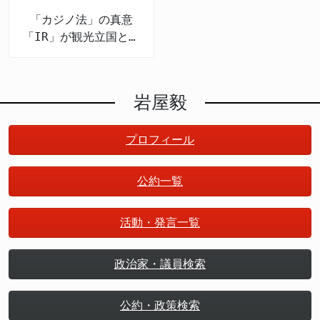
関係を何度も説明した」 >「日本の投資が米国の利益
原則の根幹に関わる問題となります。 岩屋氏のよう
かどうかが問われるべきです。事実がないまま法律を
になるという認識を示した」 >「関税交渉は相互尊重
「カジノ法」の真意
な影響力のある政治家が特定宗教の便宜を図るような
作ることは、国民の精神を「過度に圧迫するおそれ」
を基本にすべき」 >「経済的なメリットを両国で共有
「IR」が観光立国と地
行動を取ることは、日本の政治における宗教的中立性
があるというのが岩屋氏の見立てです。 高市氏は過
することが最善の道」 石破政権への評価と「もっと
方創生を推進する
への信頼を損ないかねません。憲法が定める政教分離
去のインタビューで、岩屋氏が「そんな法律案を出し
石破カラーを」という提言 岩屋氏は、石破政権が
原則を尊重し、すべての国民に対して公平な政治を行
たら自民党が右傾化したと思われる」と発言したと主
2025年9月に退陣したことについて、複雑な感情を示
うことが政治家の基本的責務であることを改めて確認
張していますが、岩屋氏は「そんな言い方はしていま
岩屋毅
しました。岩屋氏は「国家国民のために、もう少し継
する必要があります。
せん。『立法事実がないじゃないか』と申し上げただ
続すべきと思っていた」と述べ、石破首相の退陣を惜
けです」と明確に否定しました。言葉の選び方や発言
しむ意を表現しました。 さらに岩屋氏は、石破政権
プロフィール
の文脈が、政治家同士の議論ではしばしば異なる理解
のリーダーシップについて深い提言を行いました。岩
を生む材料となります。この点で、岩屋氏は事実に基
屋氏は「もっと石破カラーを強く打ち出してよかっ
公約一覧
づいた冷静な反論を示しています。 SNS批判への現
た。国民からの期待に遠慮せずに応えるやり方もあっ
実的応答 岩屋氏はSNS上での過度な批判についても
てしかるべきだった」と述べました。 これは非常に
言及しました。「信念を持って政治活動しております
活動・発言一覧
興味深い指摘です。石破首相は「熟議の政治」や「対
ので、一向に気にしておりません」との発言は、政治
話と協調」を掲げており、野党との歩み寄りも重視し
家としての揺るがぬ立場を示す一方で、一般国民への
ていました。しかし岩屋氏の提言は、より鮮明な政治
政治家・議員検索
懸念も述べています。「ネット社会は、いいところも
的立場を示し、国民の期待に積極的に応えるべきだっ
あるけれど悪いところもある。偽情報などに流されが
たという主張を含んでいます。 石破政権は2025年7
ちになるかもしれない」と述べ、情報過多時代におけ
公約・政策検索
月の参院選で衆参両院の過半数を失い、野党との関係