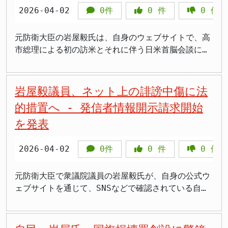
かそういう事案を誘発してしまう。それは心配だ」と
害される。こうした事態を防ぐことが、この法律で守
萎縮効果を与える恐れがある」と警鐘を鳴らした。
ことを受け、岩屋氏は、この問題について自身の考え
2026-04-02
0件
0
件
0
件
述べ、法律が意図とは逆の効果を生む危険性を指摘し
りたい利益（法益）である」といった説明がなされま
「表現の自由」とのバランス さらに、岩屋氏は、国
を整理し、発信した形です。岩屋氏は、まず「一貫し
ています。 >罰則がなくても国旗を大切にする国民が
した。国民の象徴である国旗への敬意や、それによっ
旗損壊罪の創設が憲法で保障された「表現の自由」や
てこの課題には消極的」であると明言しています。そ
元防衛大臣の岩屋毅氏は、自身のウェブサイトで、高
たくさんいる。その事実を無視して刑罰で縛ろうとす
て醸成される一体感を法的に守ろうとする意図がうか
「内心の自由」に抵触する可能性も指摘した。記者団
の最大の理由として、国旗が損壊されるような事案が
市総理による初の訪米とそれに伴う日米首脳会談につ
るのは、国民への侮辱ではないかとさえ思います 党
がえます。 表現の自由との衝突懸念 しかし、法制化
から「表現の自由であっても、国旗を傷つける行為は
「至る所で発生している」という「立法事実」の欠如
いて、その成果と意義を詳細に解説しました。岩屋氏
内の「物言えぬ空気」に苦言 岩屋氏の孤立した立場
には慎重な意見も根強く存在します。PT会合に出席し
許されないのではないか」と問われた際、岩屋氏は
を挙げています。 「立法事実」の欠如と政治的アピ
は会談全体を「極めて良好」かつ「成功裏に終わっ
自民党が骨子をまとめた国旗損壊罪法案では、対象の
た岩屋毅前外務大臣は、記者団に対し「決して思想信
「すべての権利は無制限ではない。公共の福祉に照ら
ールへの懸念 岩屋氏が指摘するように、現時点で国
た」と高く評価しており、特に、緊迫するイラン情勢
岩屋毅議員、ネット上の誹謗中傷に法
国旗を「社会通念上、国旗の用に供していると認識さ
条を処罰するようなものになってはいけない」と述
さなければいけないのは当然だ」と答弁。権利の制約
旗の損壊が社会問題となるほど頻繁に起きているとい
への対応と、両国間の経済協力における進展を主要な
れるもの」と幅広く定義し、自己所有も対象とするも
べ、創設に消極的な考えを改めて示しました。国旗に
はあり得るとしつつも、国旗損壊罪の創設が表現の自
的措置へ - 発信者情報開示請求開始
う客観的な証拠は乏しいのが実情です。このような状
成果として挙げています。 イラン情勢への日本の立
ので、外国国章損壊罪より厳しい内容となっていま
対する抗議活動など、表現行為の一環として国旗が傷
由を不当に狭めるのではないかという懸念があること
況下で新たな法律を制定することは、実態にそぐわ
を発表
場表明 岩屋氏は、今回の首脳会談において、喫緊の
す。 岩屋氏は今回のPTの議論に異論が少なかった状
つけられる可能性も否定できません。 憲法第21条
を示唆した。 この発言は、国旗という象徴に対する
ず、国民の国旗への敬意を政治的にアピールするため
課題であったイラン情勢に関する日本の考え方を、米
況について「実は自民党の中にはいろんなもっと意見
は、表現の自由と内心の自由を保障しています。国旗
敬意を求める声と、民主主義社会における表現の自由
の手段となりかねない、との懸念を示しました。法整
国側にしっかりと伝えることができた点を第一の成果
2026-04-02
0件
0
件
0
件
があるんではないかな」と述べました。「物言えぬ空
損壊罪が創設されれば、国旗に対する批判的な意思表
の保障との間で、どのようにバランスを取るべきかと
備を進めるのであれば、まずはそのような事態が実際
として指摘しています。日本はこれまで一貫して、イ
気が広がっているか」という記者の問いには「そこま
示や、政治的な抗議活動などが萎縮してしまうのでは
いう、根源的な問いを投げかけるものと言える。 PT
にどれほど起きているのか、具体的なデータに基づい
ランの核開発計画に反対の立場を取り続けてきまし
では申し上げませんけれども」と慎重に言葉を選びな
ないかという懸念が広がっています。どのような行為
事務局長の見解 一方、PT事務局長を務める鈴木英敬
元防衛大臣で衆議院議員の岩屋毅氏が、自身の公式ウ
た議論が必要であるという立場です。 外国国章損壊
た。 さらに、ホルムズ海峡での航行の自由を脅かす
がら、「立憲体制の根幹に関わる国民の内心の自由、
を「損壊」とみなし、罰則の対象とするのか、その線
衆院議員は、会合後の記者団に対し、「なんらかの法
ェブサイトを通じて、SNSなどで確認されている自身
罪との比較と法的なカバー さらに、岩屋氏は、しば
ような動きに対しては、強く非難する姿勢を明確にし
表現の自由に関わる重大な問題なので、願わくばもう
引きが極めて重要となります。過去の裁判例でも、国
制化が必要だ」との意見が参加者の大半を占めたと説
に対する誹謗中傷行為に対し、発信者情報開示請求の
しば比較対象として挙げられる「外国国章損壊罪」と
ています。今回の会談を通じて、日本は、日米両国の
少し参加して、この議論に加わってほしかった」と苦
旗に対する侮辱行為と表現の自由のバランスについて
明した。鈴木氏は、国旗保護のための法整備は、個人
手続きを開始したことを明らかにしました。この動き
の法的な違いを明確にしました。外国国章損壊罪の主
みならず、国際社会全体の安定のためにも、一刻も早
言を呈しました。 >高市首相の肝いり政策への異論は
は、様々な議論がありました。 法制化への道のりと
の内心や思想・良心の自由、さらには表現の自由を損
は、インターネット空間における表現の自由と、個人