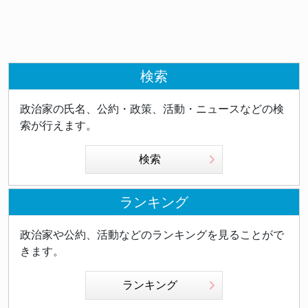
法を立案する政治的風潮に対するカウンターバランス
ます。その一方で、現在の政治状況は自民党が衆参両
となり得ます。 多党による法案準備の現状 一方、ス
院で少数派となっており、野党との協調なしに政策実
パイ防止法の立法を急ぐ勢力も存在します。2025年9
現は難しい状況です。岩屋氏のこの発言は、強いリー
月の自民党総裁選では、高市氏と小林鷹之氏が必要性
ダーシップと現実的な協調の両立の必要性を指摘して
を主張し、茂木敏充氏と林芳正氏が「現時点で必要な
検索
いるのです。 外交における「対話と協調」の価値 岩
い」と答弁。自民党と日本維新の会の連立政権合意で
屋氏の会見全体を通して浮かび上がるのは、日本の外
は、スパイ防止法を含む「インテリジェンス・スパイ
政治家の氏名、公約・政策、活動・ニュースなどの検
交における「対話と協調」の価値を高く評価する姿勢
防止関連法制の速やかな成立」が明記されました。参
索が行えます。
です。米国との関税交渉においても、「ウィンウィ
政党、国民民主党も独自に法案準備を進めており、秋
ン」を追求する対話的なアプローチを重視しました。
の臨時国会での提出を目指していました。 ただし、
検索
そして石破政権の「熟議の政治」についても、その継
高市首相の就任後も、法案成立には野党の協力が不可
続を求めています。 これは、政治的対立が深刻化す
欠です。野党側には「国民の知る権利」や「表現の自
る現在の国際環境において、相互理解と協力の道を模
ランキング
由」への懸念がぬぐえず、単純な賛否では決まらない
索し続ける姿勢の重要性を示唆しています。高圧的な
構図があります。 岩屋氏の後任・茂木敏充外相への
関税政策を展開するトランプ政権と向き合う際にも、
政治家や公約、活動などのランキングを見ることがで
評価 岩屋氏が後任の茂木敏充（しげきとしみつ）外
単なる防御的立場ではなく、相互的な利益を追求する
きます。
相について「非常に優秀な方」と評価した点も注目で
対話的アプローチが有効であることを、岩屋氏の経験
す。茂木氏は外務大臣経験者で、トランプ前大統領か
は示しています。 郷土への貢献と平和外交への決意
ランキング
ら「タフ・ネゴシエーター」と評された実力者。岩屋
岩屋氏は会見冒頭で「一議員の立場に戻り、郷土の発
氏は「特定のイデオロギーに偏ることなく、非常に現