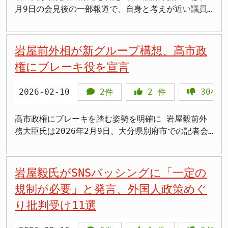
す。岩屋氏は、その重要性を踏まえ、今回の会談に向
の中で然るべき対応をとることで、同様の行為を抑止
踏まえ、憲法との整合性や社会の実態に即した、良識
表現の自由への配慮 さらに、岩屋氏は憲法が保障す
防署を作ろうという話と同じだよね」 >「外国旗は守
や誹謗中傷として紹介し、その背景として2024年に
月9日の会見後の一部報道で、自身と考えが近い議員
けて高市総理をはじめとする関係閣僚、関係省庁の職
する狙いもあるとみられます。 「寛容な保守」の理
ある結論を導き出す必要があるとしています。今後
る「内心の自由」（憲法19条）や「表現の自由」（憲
って日本国旗は守らないという現行法の矛盾をずっと
岩屋氏が外相時代に打ち出した中国人観光客に対する
らとのグループ結成について意欲があると報じられま
員が、多大な尽力と周到な準備をもって臨んだであろ
念と民主主義への警鐘 岩屋氏は、今回の声明を通じ
も、党内の議論に積極的に関与していく姿勢を示しま
法21条）との関係を重視しています。国旗に対する批
放置するつもりなのか」 >「連立合意に明記されてい
短期滞在ビザの緩和措置を挙げた。 番組によると、
した。しかし、2月12日にインスタグラムを更新し、
うことに言及しています。 まずは、その大変な労苦
て、自身の政治姿勢や理念についても言及していま
した。
判的な意思表示などが、新たな法律によって不当に制
ることを与党内の議員が公然と否定するのは、有権者
この措置は中国政府が日本人に対する短期滞在ビザを
「一部報道において、あたかも私が新党を結成するか
岩屋前外相が新グループ構想、高市政
をねぎらうとともに、今後もこの良好な関係を基盤と
す。他者を貶めるような言葉による攻撃からは、建設
限されたり、国民が萎縮したりすることを強く懸念し
への約束を破ることではないのか」 法益は「外交」
免除したことへの対応だったとされるが、ネット上で
のような記事が掲載されていますが、それは全く事実
して、国際社会の平和と安定に貢献していくための、
権にブレーキ役を宣言
的な成果は生まれないとの考えを表明。そのような政
ているのです。 過去には、アメリカの最高裁判所
だけでなく「国家の尊厳」にある 同列論争は本質を
は岩屋氏の外交姿勢そのものへの批判が広がってい
ではありません」と否定しました。 岩屋氏は「誤っ
さらなる的確な対応がなされることを願って、岩屋氏
治が横行すれば、やがてその矛先は国民全体に向けら
も、同様の理由で州法として制定されていた国旗損壊
外している 岩屋氏は「外国国章損壊罪が守る法益は
た。岩屋氏は投開票日の4日前に公式サイトで声明を
た報道が広がっておりますので、ご説明させていただ
は自身の見解を締めくくっています。今回の会談は、
れ、社会に分断と対立をもたらしかねないと、過去の
2026-02-10
2件
2
件
304
罪を合衆国憲法違反として無効とした例があると指摘
外国との外交関係であり、日本国旗と同列に扱うのは
発表し、法的措置を検討すると警告していた。 言論
きます」として、新党結成の意図がないことを強調し
複雑化する国際情勢の中で、日本の外交力が試される
歴史も引き合いに出しながら警鐘を鳴らしました。
し、日本においても慎重な判断が必要であると訴えま
おかしい」とも述べました。確かに外国国章損壊罪は
の自由と規制のバランス 岩屋氏は番組の取材に対
ました。また、「高市総理総裁を自民党所属議員とし
重要な機会となりました。
本来の民主主義のあるべき姿は、異なる意見を持つ相
した。国民主権のもと、国民の自由や権利を不必要に
外交上の問題を防ぐために設けられたものです。しか
し、当初は「SNSの発達は民主主義の成熟進化につな
て支えていくことは当然です」とも述べています。
高市政権にブレーキを踏む姿勢を明確に 岩屋毅前外
手に対しても敬意を払い、粘り強い対話を通じて問題
制約するような立法には、極めて慎重であるべきだと
し、だからといって「日本の国旗を守る必要がない」
がるのではと期待していた」としながらも、「選挙期
しかし、岩屋氏の発言の真意については、疑問の声も
務大臣氏は2026年2月9日、大分県別府市での記者会
を解決へと導く姿勢にあると訴えます。さらに、自身
いう考えが根底にあると言えるでしょう。 限定的な
という結論にはなりません。自国国旗が持つ法益は外
間中は選挙の公正を確保するという観点から、合理的
上がっています。岩屋氏が本当に高市政権を支える気
見で「高市政権が間違った方向に行きそうなときには
が信奉する「保守」とは、本来、寛容で温かいもので
立法案と現状の必要性 仮に法制化を検討するとして
交関係だけでなく、国民が共有するシンボルとしての
な一定の規制はあってもいいのかな」と述べ、選挙期
があるのか、それとも表向きは支持を表明しながら、
ブレーキを踏むことを心がけないといけない」と強調
あるべきだとし、社会の分断や対立ではなく、協調と
も、その対象は極めて限定的でなければならないと岩
価値や国家の尊厳そのものです。 ドイツは自国旗・
間中のSNS規制に言及した。 この発言について、識
内部で反対勢力を形成しようとしているのか、今後の
しました。グループ結成について「志を同じくする人
岩屋毅氏がSNSバッシングに「一定の
融和、そして国民統合を希求するものであるべきだ
屋氏は主張します。具体的には、「公的機関が所有
外国旗ともに公衆の前での損壊・侮辱に最高3年の禁
者からは懸念の声も出ている。政策に対する批判と個
動向が注目されます。 >「本当に支える気あるの
と相談していきたい」と語り、新グループ立ち上げへ
規制が必要」と発言、外国人政策めぐ
と、その理念を披瀝しました。 国民への呼びかけ 最
し、公的な場で掲示されている日本国旗」に限定し、
錮刑または罰金刑を科しています。韓国も同様に国旗
人への中傷を区別する基準が曖昧なまま規制を導入す
か?」 >「有志議員との意見交換って実質派閥じゃ
の意欲を明確にしました。 自由民主党は2026年衆議
後に、岩屋氏の事務所は、国民全体に対し、誹謗中傷
り批判受け11選
かつ「公衆の面前」で行われる行為のみを対象とする
の侮辱行為を法で禁じています。「外国とは法益が異
れば、政治家への正当な批判まで封じ込められる可能
ん」 >「高市政権に反対なら正直に言えよ」 >「派
院議員総選挙で316議席を獲得し圧勝しましたが、党
にあたる投稿や、事実確認を怠ったままの安易な情報
「形式犯」にすべきだと提案しています。さらに、そ
なるから不要」という論理は、自国の国旗には法的保
性があるためだ。特に外交政策や移民政策といった国
閥解散の流れに逆行してる」 >「岩屋さん、言動が矛
内には高市早苗内閣総理大臣氏の政治姿勢に距離を置
拡散は控えるよう、強く要請しました。インターネッ