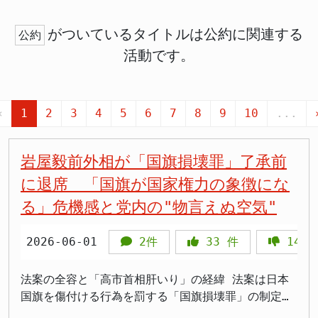
がついているタイトルは公約に関連する
公約
活動です。
«
1
2
3
4
5
6
7
8
9
10
...
岩屋毅前外相が「国旗損壊罪」了承前
に退席 「国旗が国家権力の象徴にな
る」危機感と党内の"物言えぬ空気"
2026-06-01
2件
33
件
1418
法案の全容と「高市首相肝いり」の経緯 法案は日本
国旗を傷付ける行為を罰する「国旗損壊罪」の制定を
目指すもので、高市早苗首相の肝煎りでもあります。