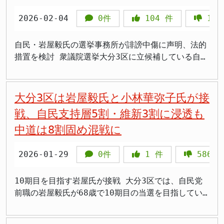
が不可欠です。今後、自民党としてどのような「見
る議論は、予防的立法の意義を根底から否定するもの
です」と述べています。 この発言は、一見すると高
ことへの危機感から生まれたものとみられます。 高
ています。外国人の受け入れに比較的寛容な姿勢を示
子氏、参政党（参政）の野中貴恵氏、日本保守党（保
識・良識」を示していくのか、国民的な議論も踏まえ
であり、受け入れられるものではありません。日本国
市政権を支持するものですが、「日本を正しく導いて
市政権の政策運営に党内から牽制球 高市早苗内閣総
2026-02-04
0件
104
件
113
してきたことが、保守的な有権者やネットユーザーか
守党）の岩永京子氏、無所属の平野雨龍氏で、いずれ
ながら、慎重な熟議が求められるでしょう。
旗を守る法的根拠を整備することは、国民の多くが求
いってもらうため」という表現には、現在の高市政権
理大臣氏は憲法改正や防衛力強化、経済安全保障など
ら批判を浴びる原因となりました。 具体的には、岩
も岩屋氏の外交姿勢や地域対応を正面から批判してい
める当然の課題です。 --- まとめ - 2026年3月31
が「正しく導いていない」という含意があるのではな
保守色の強い政策を前面に打ち出しています。岩屋毅
屋氏が外国人労働者の受け入れ拡大や、外国人の地方
ます。 岩屋毅氏を巡る「フェイクニュース」 異例
自民・岩屋毅氏の選挙事務所が誹謗中傷に声明、法的
日、自民党が「日本国国章損壊罪」制定に向けPT初会
いでしょうか。 また、「適切かつ建設的な提言を行
前外務大臣氏は外務大臣在任中、対中外交や安全保障
参政権についてリベラルな発言をしてきたことが、
の声明と法的措置検討 岩屋氏は選挙戦で、インター
措置を検討 衆議院選挙大分3区に立候補している自民
合を開催 - 岩屋毅前外相が「必要性はない」「事例
っていく」というのも、高市政権の政策に対して批判
政策で慎重な姿勢を示してきました。 自由民主党が
SNS上で問題視されました。「売国奴」「日本を壊す
ネット上で自身に関する「事実に基づかないフェイク
党前職で前外相の岩屋毅氏の選挙事務所は2026年2月
が少ない」として立法に消極姿勢を示した - 「事例
的な立場から提言を行うという意味にも取れます。岩
316議席という圧倒的多数を獲得したことで、高市早
気か」といった厳しい言葉が浴びせられ、岩屋氏の選
ニュース」や誹謗中傷が飛び交っているとして、有権
4日、公式サイトに誹謗中傷行為に対する声明を発表
が少ないから不要」という論理は、法律が予防的に整
屋氏は、表向きは高市政権を支持すると述べながら、
苗内閣総理大臣氏は強力な政権基盤を得ましたが、そ
挙活動にも影響を与えました。 岩屋氏は記者会見
者に注意を呼びかけました。 陣営は2026年2月4日、
しました。事実に基づかない情報がSNS上などで拡散
大分3区は岩屋毅氏と小林華弥子氏が接
備されるものだという基本原則に反する - 外国国旗
実際には批判的な立場を取ろうとしているのではない
の分党内からの牽制が必要だとの声も出ています。岩
で、こうしたSNSでのバッシングについて「一定の規
「誹謗中傷行為に対する声明」を公表し、虚偽や悪質
されているための対応です。 虚偽情報や悪質な投稿
戦、自民支持層5割・維新3割に浸透も
を燃やせば罰せられるのに日本国旗は無罪という法的
かとの疑念があります。 岩屋氏の政治姿勢 岩屋毅氏
屋毅前外務大臣氏の新グループ構想は、一強体制への
制が必要だ」との考えを示しました。この発言は、選
な投稿については記録・保存のうえで法的措置も検討
に法的措置も 声明では、現在SNS等において事実に
空白は明らかな矛盾 - ドイツ・韓国など多くの先進
は、自民党の中でもリベラル寄りの議員として知られ
警戒感の表れともいえます。 今後、岩屋毅前外務大
中道は8割固め混戦に
挙中のSNS投稿に何らかの制限を設けるべきだという
するとしています。 > 「『フェイク』と言うなら具
基づかない誹謗中傷や人格を否定する表現が確認され
国が自国国旗を法律で保護している - 自民党・維新
ています。外務大臣を務めた際も、中国や韓国との関
臣氏がどれだけの議員を集められるか、そして高市早
主張です。 「一定の規制が必要」発言の波紋 岩屋氏
体例を出してほしい」 > 「選挙は政策で戦ってほし
ていると指摘しました。これらの行為は候補者個人の
の連立合意書に「矛盾を是正する」として明記されて
係改善を重視する姿勢を示してきました。 一方、高
苗内閣総理大臣氏の政策運営に実効的なブレーキをか
の「一定の規制が必要だ」という発言は、表現の自由
いのに残念」 > 「土葬の話もビザの話も情報が錯綜
名誉を著しく傷つけるものであり、民主主義の健全な
2026-01-29
0件
1
件
586
いるにもかかわらず、与党内から否定発言が出た -
市早苗首相は、保守的な政策を掲げており、中国に対
けられるかが注目されます。自由民主党内のバランス
との兼ね合いで議論を呼ぶ可能性があります。選挙中
している」 > 「説明が足りないまま叩き合うのは不
議論を損なうものだとしています。 選対事務所は今
高市首相自身が衆院選で立法意欲を明言しており、岩
しては厳しい姿勢を取っています。岩屋氏と高市首相
感覚が問われる局面を迎えています。
のSNS投稿は、有権者が候補者の政策や人物像につい
毛だ」 > 「事実確認できる材料を候補者が出してほ
後も冷静に事実を発信し続けるとともに、悪質な誹謗
10期目を目指す岩屋氏が接戦 大分3区では、自民党
屋氏発言との整合性が問われる - PT座長の松野博一
の政治姿勢には、大きな隔たりがあります。 岩屋氏
て情報を発信し、議論する重要な場です。これに規制
しい」 何がフェイクで何が真実か 核心は説明の粒
中傷については必要に応じて専門家と連携し適切な対
前職の岩屋毅氏が68歳で10期目の当選を目指してい
氏は「世界各国の事例も研究して議論を深めたい」と
が「有志議員との意見交換」という名目で、リベラル
を加えることは、表現の自由を制限することにつなが
度 岩屋氏側が「デマ」として具体的に挙げたのは、
応を検討すると明言しました。声明の最後には、虚偽
ます。衆議院議員として9期務めてきたベテラン議員
継続審議を示唆
寄りの議員を集めようとしているのではないかとの見
りかねません。 一方で、選挙中のSNSでは事実に基
日出町の土葬墓地問題を巡り「岩屋氏が土葬を推進し
や悪質な投稿については記録・保存のうえ法的措置を
ですが、今回の選挙では中道改革連合新人の小林華弥
方もあります。これは、高市政権の保守的な政策に対