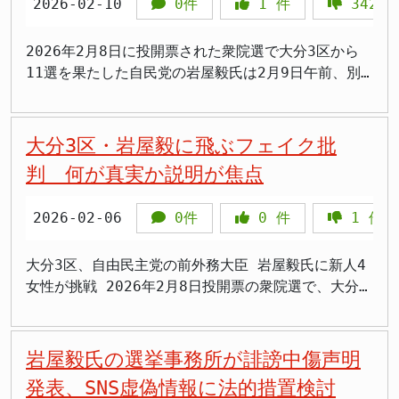
の行為の動機の是非を問わないような内容にしか構成
護は要らないと言っているのと同義です。 連立合意
家の根幹に関わる問題については、有権者による厳し
盾してる」 「有志議員との意見交換」は派閥の復活
く議員も少なくありません。岩屋毅前外務大臣氏は石
2026-02-10
0件
1
件
342
ト空間の健全な発展と、より良い民主主義の実現のた
し得ないだろうとの見解も示しました。 しかし、そ
を正面から覆す発言 与党の意思決定に問われる責任
い検証が不可欠とされる。 保守系候補が批判を展開
か 岩屋氏は、新党結成を否定する一方で、「自民党
破茂前内閣総理大臣氏の側近として知られ、保守穏健
めには、一人ひとりの意識と行動が重要であるとのメ
のような限定的な立法であっても、「今、あえて法律
自民党と日本維新の会（維新）の連立政権合意書には
今回の大分3区では、日本保守党、参政党、無所属の
が絶対多数を占めたからこそ、党内での自由闊達な議
派の立場から高市早苗内閣総理大臣氏の保守色の強い
2026年2月8日に投開票された衆院選で大分3区から
ッセージです。 不法行為に対しては、法律に則り、
を作る必然性や必要性があるのか」という根本的な問
「日本国国章損壊罪を制定し、外国国章損壊罪のみ存
新人候補3人が岩屋氏の政治姿勢を批判する選挙戦を
論が必要不可欠であり、そのためには様々な政策課題
政策運営に警戒感を示してきました。 >「高市さんの
11選を果たした自民党の岩屋毅氏は2月9日午前、別
断固たる態度で臨むことを改めて表明しており、今後
いを投げかけています。国旗国歌法が制定されて以
在する矛盾を是正する」と明記されています。高市早
展開した。日本保守党の候補者は岩屋氏の後援会元会
について有志議員との意見交換や勉強を行う場はあっ
暴走を止めるのは岩屋さんしかいない」 >「石破派の
府市の事務所で記者会見に臨みました。岩屋氏は外国
の推移が注目されます。
降、国旗を尊重する意識は幅広く国民の間に定着して
苗首相氏自身も衆院選の街頭演説で「日本の国旗はど
長の娘であり、参政党候補も土葬墓地問題などで岩屋
て然るべきだ」と述べています。 この「有志議員と
再結集ってこと？」 >「自民党内の良心的な声は大
人に関する政策などを巡ってSNSでバッシングを受け
いるとの認識を示し、現状では新たな法律を制定する
う扱ってもいい。それはやっぱりおかしい」と明確に
氏を批判した。 読売新聞の調査によれば、選挙期間
の意見交換や勉強を行う場」というのは、実質的に派
事」 >「圧勝したからこそ党内チェックが必要」
たことに触れ、「一定の規制が必要だ」との考えを示
大分3区・岩屋毅に飛ぶフェイク批
ほどの状況ではないとの見方を示唆しました。 今後
立法の意欲を示していました。 にもかかわらず、与
中に「岩屋毅」を含むX上の投稿は約26万3000件に上
閥ではないかとの指摘があります。高市政権は、派閥
>「ブレーキ役は必要だけど実効性あるのかな」 石破
しました。選挙中のSNS投稿について規制を求める発
判 何が真実か説明が焦点
の議論への影響 岩屋氏の発言は、国旗損壊罪創設を
党自民の議員がPT初会合の場でその連立合意を事実上
り、他の自民候補と比べて突出していた。これは岩屋
解散を進めており、派閥政治からの脱却を目指してい
派再結集の動きか、党内バランスに注目 岩屋毅前外
言は、表現の自由との兼ね合いで議論を呼ぶ可能性が
目指すPT内での議論に一石を投じるものとなります。
否定する発言をすることは、政党としての意思統一と
氏の外交政策や多文化共生政策に対する有権者の関心
ます。しかし、岩屋氏の発言は、この流れに逆行する
務大臣氏が立ち上げを目指すグループは、石破茂前内
あります。 岩屋氏は記者会見で「私を信頼してくれ
総理大臣である高市早苗氏周辺には、岩屋氏に「恨
有権者への説明責任の観点から重大な問題です。連立
の高さを示すものと見られる。 岩屋氏は2月9日の会
ものです。 派閥は、表向きは「政策勉強会」や「意
閣総理大臣氏を支持してきた議員らが中心になるとみ
2026-02-06
0件
0
件
1
件
た皆さんのおかげだ」と支援者に感謝の意を表しまし
み」を持つ声もあると伝えられており、党内での温度
合意に明記されたことを「必要性はない」と一議員が
見で「複数の候補者がある意味で私を攻撃するために
見交換の場」として存在していますが、実際には権力
られています。石破茂前内閣総理大臣氏は2026年衆
た。68歳で11選という長年の政治活動を支えてきた
差が浮き彫りになっています。 また、連立を組む公
公言することは、国民との約束に対する誠実さを欠く
出馬した異質な選挙戦だった」と振り返ったが、これ
闘争の拠点となります。岩屋氏が「有志議員との意見
議院議員総選挙で自由民主党総裁選に敗れ、その後は
地元有権者への感謝の言葉でした。しかし、会見の中
大分3区、自由民主党の前外務大臣 岩屋毅氏に新人4
明党の竹谷代表も「寄せ書きをすると損壊になるの
行為とも受け取られかねません。 PT座長の松野博一
は政策論争を通じた民主主義の実践とも言える。選挙
交換」という名目で、実質的な派閥を作ろうとしてい
表舞台から一歩引いた立場にありますが、党内には石
で岩屋氏が強調したのは、選挙中に受けたSNSでのバ
女性が挑戦 2026年2月8日投開票の衆院選で、大分3
か」と疑問を呈するなど、他党からも慎重な意見が出
元官房長官氏は「さまざまな論点・意見がある。立法
において候補者の政治姿勢が厳しく問われることは、
るのではないかとの懸念があります。 高市政権への
破茂前内閣総理大臣氏の政治姿勢に共感する議員が一
ッシングについてでした。 外国人政策でSNSバッシ
区は当選10回の自由民主党（自民）前外務大臣 岩屋
ており、国旗を巡る法整備の議論は、今後さらに複雑
的見地から、世界各国の事例も研究して議論を深めた
むしろ健全な民主主義の証左だとの指摘もある。
批判の意図か 岩屋氏は「今般の選挙を通じて国民の
定数存在します。 自由民主党内では派閥の弱体化が
ングを受ける 岩屋毅氏は今回の選挙戦で、外国人に
毅氏が、外国人政策を争点に新人女性4人と対峙する
化する可能性があります。 国民の愛国心や象徴に対
い」とあいさつし、議論の継続を示しました。表現の
多数の支持を得た高市政権に日本を正しく導いていっ
進んでいますが、政策グループとしての再編の動きは
関する政策などを巡ってSNS上で激しいバッシングを
構図となり、激戦区として注目されています。 対抗
岩屋毅氏の選挙事務所が誹謗中傷声明
する敬意は大切なものですが、それを法によって強制
自由との慎重な調整は当然必要です。しかし立法その
てもらうためには、党内において責任ある政策議論を
続いています。岩屋毅前外務大臣氏の新グループ構想
受けました。岩屋氏は元防衛大臣を務めた経験があ
馬は、立憲民主党（立民）と公明党（公明）が合流し
発表、SNS虚偽情報に法的措置検討
することの是非については、国民的な理解と合意形成
ものの必要性を「事例が少ない」という理由で否定す
深め、適切かつ建設的な提言を行っていくことが必要
は、高市早苗内閣総理大臣氏の保守路線一色に染まる
り、自民党内でもリベラル寄りの政治家として知られ
て結成した新党「中道改革連合（中道）」の小林華弥