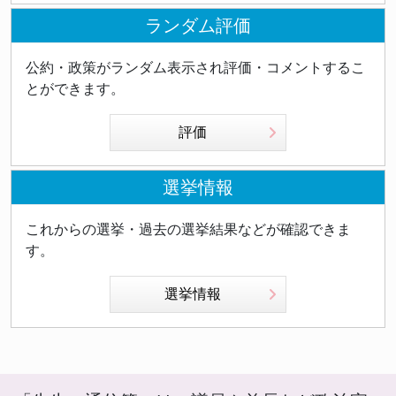
展と日本の平和、対話と協調の外交に微力を尽くして
実的で合理的な判断ができる方」と述べ、外務大臣に
いきたい」と述べました。外相職を退いた岩屋氏が掲
ランダム評価
は冷徹な判断力と国益計算が必要であるとの信念を示
げるのは、郷土大分県への貢献と、対話と協調を基本
唆しています。 スパイ防止法を含む国家安全保障政
とした平和外交への志です。 これは単なる職務の変
公約・政策がランダム表示され評価・コメントするこ
策の行方は、高市首相と茂木外相の政策調整によって
更ではなく、外相の経験を通じて得られた国際政治へ
とができます。
も大きく左右される可能性があります。岩屋氏の発言
の深い理解を、地方政治の場においても活かしたいと
は、単なる政策反対ではなく、法律設計や運用の現実
いう強い思いを表しています。米国との困難な交渉を
評価
的な課題を問い直す貴重な指摘として機能していま
経験した岩屋氏だからこそ、国際紛争の予防と対話に
す。
よる解決の重要性を身をもって知っているのです。
選挙情報
日本外交の転換期における問題提起 岩屋氏の発言
は、現在の日本政治が直面している複数の課題を浮き
これからの選挙・過去の選挙結果などが確認できま
彫りにしています。第一に、トランプ政権の高圧的政
す。
策への対応です。米国との経済交渉は今後も継続する
ことが予想され、日本がどのようなスタンスで臨むか
選挙情報
は重要です。 第二に、国内政治の安定性の問題で
す。少数与党下での政権運営は、強いリーダーシップ
と野党との協調のバランスを求めています。岩屋氏の
提言は、この困難なバランスを求め続ける日本政治の
現実を反映しています。 第三に、外交の基本姿勢に