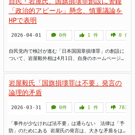
自民・岩屋氏、国旗損壊罪創設に警鐘
な目的は、日本と諸外国との円滑な関係を維持するこ
い情勢の沈静化が必要であるという日本の主張を、米
言いにくい空気があるんだと思います。それを声に出
課題 「みんなの前で損壊」という表現の曖昧さも、
なうものではないとの認識で一致しているとも語っ
の権利保護のバランスについて、改めて社会的な関心
とにあり、相手国の意向を考慮する必要性から「親告
「政治的アピール」懸念、慎重議論を
国に対して明確に提示できたと分析しています。 支
した岩屋さんはある意味で正直な政治家だと感じます
法制化における課題の一つです。具体的にどのような
た。 ただし、鈴木氏が「立法事実がないといった人
を集めることになりそうです。 SNS上の過度な誹謗
罪」（被害者などの告訴がなければ起訴できない罪）
援策に関する意思疎通の進展 イラン情勢に関連する
HPで表明
岩屋氏はこれが初めての異論表明ではありません。
場所で、どのような方法で国旗を傷つけた場合に罪に
は1人だけだった」「今回はそもそも立法事実の議論
中傷に対する懸念 岩屋氏の事務所によると、昨年
となっています。これに対し、国旗の損壊について
日本の支援策についても、岩屋氏は的確な説明が行わ
2025年11月・12月、2026年3月・4月と一貫して慎
問われるのか、明確な基準がなければ、恣意的な運用
をしていない」と付け加えた点は注目に値する。これ
（2025年）以降、SNSを中心に、岩屋氏に対して事実
は、既に刑法261条の「器物損壊罪」で罰することが
れたと分析しています。日本側は、自国が実施可能な
重な姿勢を示し続けており、ほぼ唯一の党内批判者と
につながる恐れもあります。また、国旗や国歌に関す
は、PT内での議論の前提や、岩屋氏の指摘する「立法
に基づかない誹謗中傷や、その人格を否定するような
2026-04-01
0件
1
件
0
件
可能であり、法的なカバーは既に存在すると指摘しま
支援と、現時点では困難な支援について、米国側に対
して孤立した立場を取り続けています。 「自然な敬
る法整備は、国民の間に多様な意見が存在しており、
事実」の捉え方に、温度差がある可能性を示唆してい
表現が確認されているとのことです。事務所側は、こ
す。器物損壊罪は親告罪ではなく、事実認定があれば
して具体的に説明したとのことです。 この点につい
意」か「強制による服従」か—今こそ問われる立憲主
社会全体での幅広い議論が不可欠です。 一部の国で
る。法制化を前提とする意見が大勢を占める中で、岩
うした行為は衆議院議員である岩屋氏の名誉を著しく
自動的に起訴される可能性があるため、単純な比較は
自民党内で検討が進む「日本国国章損壊罪」の創設に
て、岩屋氏は、当時のトランプ米大統領（※）から、
義の本質 国旗を大切にしたいという思いは多くの国
は、国旗への侮辱行為を禁じる法律が存在しますが、
屋氏のような異論がどの程度受け止められるかが、今
傷つけるだけでなく、健全な政治議論を阻害するもの
できないという見解です。 憲法上の自由との抵触リ
ついて、岩屋毅外相は4月1日、自身のホームページ
具体的な艦艇派遣要求といった、より踏み込んだ軍事
民が共有するものです。問題は「目的の正しさ」が自
その運用には批判も少なくありません。表現の自由を
後の焦点となりそうだ。 象徴の保護と自由の保障 国
であると強い懸念を示しています。 岩屋氏はこれま
スク 岩屋氏が最も強く懸念しているのは、憲法が保
で、創設に慎重な立場を改めて表明しました。立法事
支援に関する言及はなかったと承知している、と述べ
動的に「立法の正しさ」を担保するわけではないとい
重んじる現代社会において、国旗損壊罪のような法律
旗や国歌は、国家を象徴する重要なシンボルであり、
で、自身の政治信条や政策、実績について、常に正面
障する「内心の自由」や「表現の自由」との整合性で
実の欠如や表現の自由への配慮などを理由に、「政治
ています。これは、日本が過度な軍事的関与を避けつ
う点にあります。岩屋氏が指摘するように、国旗への
の導入は、社会のあり方そのものに関わる重要な問題
それらに対する敬意を社会全体で共有することは、国
から訴え続けてきたと強調しています。政治家に対す
す。国旗に対する行為は、個人の思想信条や、政治的
的なアピール」に終わる可能性を指摘し、党としての
岩屋毅氏「国旗損壊罪は不要」発言の
つ、外交的な解決に向けた道筋を探る上で、重要なポ
尊重が自然な心情から罰則による強制へと変わること
提起と言えるでしょう。自民党は早期成立を目指して
家の一体性を保つ上で意義がある。しかし、その保護
る様々な意見や批判は、民主主義社会において活発に
なメッセージ発信と結びつく可能性があります。もし
「見識・良識」ある議論を求めていることを明らかに
イントであったとの見方を示唆しています。 （※本
論理的矛盾
で、国民の意識と国旗本来の意味が失われかねませ
いますが、国民一人ひとりの権利や自由とのバランス
を目的とした法律が、国民の多様な表現活動や、政府
交わされるべきものであることは当然としています。
国旗損壊罪を創設した場合、個人の思想や表現活動を
しました。 慎重論の背景 岩屋氏が今回、ホームペー
文中の「トランプ大統領」は、当時の米国大統領を指
ん。「法律で縛らなければ守れない国旗」では、その
を慎重に見極めながら、多角的な視点からの議論を深
に対する批判的な意思表示を萎縮させてしまう可能性
しかし、その前提には、事実に基づいた議論や、互い
不当に萎縮させる恐れがある、というのが岩屋氏の主
ジで詳細に説明したのは、3月31日に開かれた党本部
すものと解釈して記述しています。） 経済協力にお
国旗が本来持つべき意味は損なわれます。 今後、法
めていく必要があります。 まとめ 自民党は「国旗損
も否定できない。 今回の自民党内の議論は、こうし
を尊重する姿勢が不可欠であるとの認識です。 法的
2026-03-31
0件
1
件
783
張です。過去には、アメリカ合衆国最高裁判所も、同
でのプロジェクトチーム（PT）での発言内容です。こ
ける具体的な前進 首脳会談は、安全保障面だけでな
案は維新との調整を経て今国会への提出・成立を目指
壊罪」創設に向け、論点整理を開始。 推進派は、外
た「象徴の保護」と「自由の保障」という、しばしば
措置への移行理由 事務所側は、虚偽の情報や悪意に
様の理由で州法による国旗損壊罪を違憲無効とした判
のPTは、侮辱目的で日本国旗を傷つける行為に罰則を
く、経済協力においても具体的な進展を見たと、岩屋
す方針ですが、参院での審議行方は不透明です。岩屋
国国旗との法的な不均衡是正や、国旗への敬意を守る
対立しがちな二つの価値を、現代社会においてどのよ
基づいた中傷、さらには再生数を稼ぐことを目的とし
例があることに言及し、憲法上の権利を侵害しない慎
科す「日本国国章損壊罪」の創設を目指しており、そ
「事件が少なければ法不要」は通らない 法律は「予
氏は評価しています。以前、日米間で合意された関税
氏の声が党内にどれだけ届くのか、そして「自然な敬
ことを目的とする。 岩屋元外務大臣は、思想信条の
うに両立させていくべきかという、難しい課題を改め
た悪質な行為については、決して容認できないと断じ
重な法整備の必要性を訴えています。 立法を行う場
の初会合が開かれました。 しかし、岩屋氏はかねて
防」のためにある 岩屋氏の発言は、大きな矛盾をは
に関する取り決めの中で約束された経済協力につい