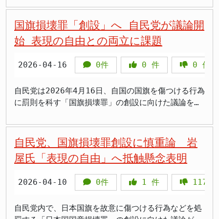
執行部は6月前半の国会提出を目指しています。 自民
党と日本維新の会は2025年10月の連立合意書に
国旗損壊罪「創設」へ 自民党が議論開
「2026年通常国会において『日本国国章損壊罪』を
始 表現の自由との両立に課題
制定し、外国国章損壊罪のみ存在する矛盾を是正す
る」と明記しています。法案では日本国旗を「人に著
2026-04-16
0件
0
件
0
件
しく不快または嫌悪の情を催させる方法」で公然と損
壊・汚損した場合に2年以下の拘禁刑または20万円以
下の罰金を科し、損壊の様子をSNSに投稿・拡散する
自民党は2026年4月16日、自国の国旗を傷つける行為
行為も処罰対象とします。 >岩屋さんが退席して声を
に罰則を科す「国旗損壊罪」の創設に向けた議論を開
上げてくれたことは大事だと思います。でも党内でこ
始しました。党内のプロジェクトチーム（PT）で、な
れだけ異論が出ないのは、本当に自由な議論ができて
ぜ法律が必要なのか（立法事実）、どのような利益や
いるのか不安です 「刑罰で担保するのは妥当ではな
価値を守るのか（保護法益）といった論点の整理が進
自民党、国旗損壊罪創設に慎重論 岩
い」岩屋氏が語る三つの懸念 岩屋毅氏は記者団に
められています。国民の象徴である国旗への敬意を法
屋氏「表現の自由」へ抵触懸念表明
「私自身は当然国旗は尊重していますし、国民の皆さ
的に担保しようとする動きですが、憲法が保障する表
んにもぜひそうあっていただきたいと思っています。
現の自由との線引きが難しく、識者からは慎重な議論
2026-04-10
0件
1
件
1177
しかし、刑罰によってそれを担保するということは妥
を求める声が上がっています。 自民党、国旗損壊罪
当ではないのではないかと今日も申し上げ、必ずしも
創設へ議論開始 自民党本部で非公開で行われたプロ
了承は致しておりません」と明言しました。 第一の
ジェクトチーム（PT）の会合では、「国旗損壊罪」創
自民党内で、日本国旗を故意に傷つける行為などを処