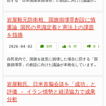
懸念は、国旗の性格の変質です。岩屋氏は「今もう、
設の是非について活発な意見交換が行われました。座
罰する「日本国国章損壊罪」の創設に向けた議論が持
ごく自然な形で国民の皆さんは国旗に対する尊重の意
長を務める松野博一元官房長官は会合後、記者団に対
ち上がっている。しかし、党内からは早くも慎重な意
識を持っておられ、幅広くそれは共有されている」と
し「まだまだ詰めなければいけない論点もある」と述
見が表明されており、今後の議論の行方が注目されて
現状を認めた上で、「かかる立法を行うことによっ
べ、今後も議論を深めていく考えを示しました。会合
いる。特に、岩屋毅元外務大臣は、立法化の必要性や
岩屋毅元防衛相、国旗損壊罪創設に慎
て、自然な尊重の対象である国旗が、尊重しなければ
には慎重な意見を持つ議員もいたものの、法制化を推
表現の自由との関係について、強い懸念を示した。
重論 国民の意識定着と憲法上の課題
処罰される国家権力の象徴になる」と警告しました。
進する意見が多数を占めた模様です。自民党は、今国
立法化の必要性に疑問 この議論は、自民党が設置し
を指摘
国旗への敬意が「自発的な心情」から「罰則で強制さ
会での法案成立を目指す姿勢を示しており、議論の行
た「国旗・国歌VIP法制化に関する特命委員会」の下
れるもの」に変わることで、国旗本来の意味が失われ
方が注目されます。 「立法事実」と「保護法益」を
に設けられたプロジェクトチーム（PT）で進められて
かねないという本質的な問いです。 >処罰されないた
巡る主張 今回の議論では、法制化の根拠となる「立
いる。4月9日に開かれたPTの会合において、岩屋氏
2026-04-02
0件
0
件
0
件
めにどこまでならいいかを考え始める人が出てくると
法事実」と、法律で守ろうとする「保護法益」が争点
は、現時点で国旗を侮辱するような行為が社会的に問
いう指摘は鋭い。法律が逆効果を生む典型的なパター
となっています。推進派からは、国内で外国の国旗を
題となっている「立法事実」が存在しないとの認識を
自民党内で、国旗を故意に損壊した場合に罰する「国
ンです 第二の懸念は条文の曖昧さがかえって逆効果
損壊する行為には罰則があるにもかかわらず、自国の
示した。その上で、「政治的なアピール」や「一部の
旗損壊罪」の創設に向けた議論が本格化しています。
を招くという問題です。岩屋氏は「どこまでが国旗な
国旗にはそれがないことの矛盾を是正すべきだという
人々の心情に訴えるため」の立法である可能性を指摘
元防衛大臣で衆議院議員の岩屋毅氏は、この動きに対
のか、どこまでが損壊なのか、どういうことをやった
意見が出されました。また、現在は国旗を傷つける行
し、立法化には慎重であるべきだとの考えを明らかに
し極めて慎重な姿勢を示しており、その理由と見解を
ら処罰されるのかってすぐにはわからない。そうする
為が頻繁に起こっているわけではないものの、将来的
した。 岩屋氏は、日本国民の多くが国旗や国歌を尊
自身のウェブサイトで表明しました。 議論の背景と
岩屋毅氏、日米首脳会談を「成功」と
と、せっかくほとんどみんな自然に尊重していた国旗
にそのような行為が発生しないよう、あらかじめ抑止
重する意識を共有していると指摘した上で、「もし、
岩屋氏のスタンス 国旗に対する国民の敬意や象徴と
評価 - イラン情勢と経済協力で成果
に対する意識が変わってしまう」と指摘しました。さ
力を持たせる必要があるとの指摘もありました。 一
国旗を毀損するような行為が、あちらこちらで頻発し
しての位置づけを法的に担保すべきとの声は、かねて
らに「尊重しないと罰せられる。中には処罰されない
方、「保護法益」については、「みんなの前で国旗が
ているという状況ではないのであれば、あえてこの時
分析
より一部で上がっていました。今回、自民党内に設置
ためにはこういうふうにすればいいんだと、逆になん
損壊されることで、国旗を尊重する国民の気持ちが侵
期に法制化に踏み切ることは、国民の意識に不必要な
されたプロジェクトチーム（PT）で議論が開始された