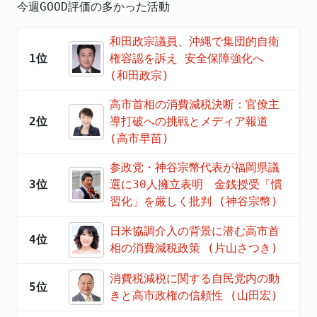
今週GOOD評価の多かった活動
和田政宗議員、沖縄で集団的自衛
1位
権容認を訴え 安全保障強化へ
(和田政宗)
高市首相の消費減税決断：官僚主
2位
導打破への挑戦とメディア報道
(高市早苗)
参政党・神谷宗幣代表が福岡県議
3位
選に30人擁立表明 金銭授受「慣
習化」を厳しく批判 (神谷宗幣)
日米協調介入の背景に潜む高市首
4位
相の消費減税政策 (片山さつき)
消費税減税に関する自民党内の動
5位
きと高市政権の信頼性 (山田宏)