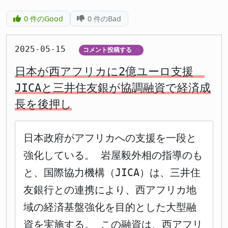
0
件のGood
0
件のBad
2025-05-15
コメント投稿する
▼
日本が西アフリカに2億ユーロ支援
JICAと三井住友銀が協調融資で経済成
長を後押し
日本政府がアフリカへの支援を一段と
強化している。 岩屋毅外相の指導のも
と、国際協力機構（JICA）は、三井住
友銀行との連携により、西アフリカ地
域の経済基盤強化を目的とした大型融
資を実施する。 この融資は、西アフリ