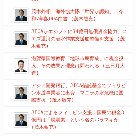
茂木外相、海外協力隊「世界が認知」 令
和7年版ODA白書 (茂木敏充)
JICAがエジプトに34億円無償資金協力、ス
エズ運河の潜水作業支援船整備を支援 (茂
木敏充)
滋賀県国際教育「地球市民育成」に税金投
入、その成果と理念は問われる (三日月大
造)
アジア開発銀行、JICA信託基金でフィリピ
ン水道事業者に出資 マニラの水危機に国
際支援 (茂木敏充)
JICAによるフィリピン支援：国民の税金3
億円は「脱炭素」という名のバラマキか
(茂木敏充)