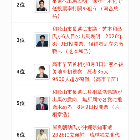
事選へ出馬表明 保守一本化で
2位
低投票率打開を狙う (河合悠
祐)
和歌山市長選に市議・芝本和己
氏が6人目の出馬表明 2026年
3位
8月9日投開票、候補者乱立の激
戦へ (芝本和己)
高市早苗首相が8月3日に熊本被
4位
災地を初視察 死者36人・
9500人超が避難 (高市早苗)
和歌山市長選に片桐章浩県議が
出馬の意向 無所属で各党に推
5位
薦求める、8月9日投開票 (片
桐章浩)
屋良朝助氏が沖縄県知事選
6位
2026に立候補 琉球独立党代