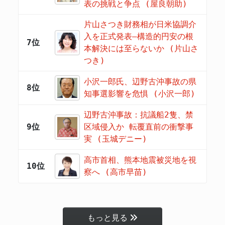
表の挑戦と争点 (屋良朝助)
片山さつき財務相が日米協調介
入を正式発表―構造的円安の根
7位
本解決には至らないか (片山さ
つき)
小沢一郎氏、辺野古沖事故の県
8位
知事選影響を危惧 (小沢一郎)
辺野古沖事故：抗議船2隻、禁
9位
区域侵入か 転覆直前の衝撃事
実 (玉城デニー)
高市首相、熊本地震被災地を視
10位
察へ (高市早苗)
もっと見る