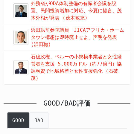
外務省がODA体制整備の有識者会議を設
置、民間投資増加に対応、今夏に提言、茂
木外相が発表 (茂木敏充)
浜田聡前参院議員「JICAアフリカ・ホーム
タウン構想は即時廃止せよ」声明を発表
(浜田聡)
石破政権、ペルーの小規模事業者と女性経
営者を支援—5,000万ドル（約77億円）協
調融資で地域格差と女性支援強化 (石破
茂)
GOOD/BAD評価
GOOD
BAD