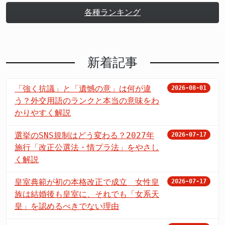
各種ランキング
新着記事
「強く抗議」と「遺憾の意」は何が違
2026-08-01
う？外交用語のランクと本当の意味をわ
かりやすく解説
選挙のSNS規制はどう変わる？2027年
2026-07-17
施行「改正公選法・情プラ法」をやさし
く解説
皇室典範が初の本格改正で成立 女性皇
2026-07-17
族は結婚後も皇室に、それでも「女系天
皇」を認めるべきでない理由