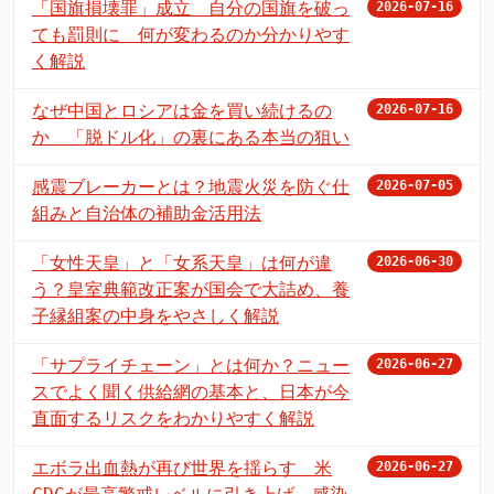
「国旗損壊罪」成立 自分の国旗を破っ
2026-07-16
ても罰則に 何が変わるのか分かりやす
く解説
なぜ中国とロシアは金を買い続けるの
2026-07-16
か 「脱ドル化」の裏にある本当の狙い
感震ブレーカーとは？地震火災を防ぐ仕
2026-07-05
組みと自治体の補助金活用法
「女性天皇」と「女系天皇」は何が違
2026-06-30
う？皇室典範改正案が国会で大詰め、養
子縁組案の中身をやさしく解説
「サプライチェーン」とは何か？ニュー
2026-06-27
スでよく聞く供給網の基本と、日本が今
直面するリスクをわかりやすく解説
エボラ出血熱が再び世界を揺らす 米
2026-06-27