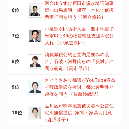
河合ゆうすけ戸田市議が埼玉知事
6位
選へ出馬表明 保守一本化で低投
票率打開を狙う (河合悠祐)
小泉進次郎防衛大臣 熊本地震で
7位
米軍KC130の物資輸送支援を受け
入れ (小泉進次郎)
消費減税公約と党内足並みの乱
8位
れ、石破・河野氏らの「反対」に
問う筋道 (高市早苗)
さとうさおり都議がYouTube収益
9位
で行政訴訟を検討 都の透明性と
越権を問う (佐藤沙織里)
品川区が熊本地震被災者へ公営住
10位
宅を無償提供 家電・家具も用意
(森澤恭子)