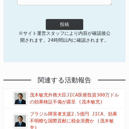
投稿
※サイト運営スタッフにより内容が確認後公
開されます。24時間以内に確認されます。
関連する活動報告
茂木敏充外務大臣JICA医療投資300万ドル
の効果検証不備が露呈 (茂木敏充)
ブラジル障害者支援2.5億円 JICA、効果
不明瞭な国際貢献に税金浪費か (茂木敏
充)