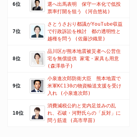
6位
選へ出馬表明 保守一本化で低投
票率打開を狙う (河合悠祐)
さとうさおり都議がYouTube収益
7位
で行政訴訟を検討 都の透明性と
越権を問う (佐藤沙織里)
品川区が熊本地震被災者へ公営住
8位
宅を無償提供 家電・家具も用意
(森澤恭子)
小泉進次郎防衛大臣 熊本地震で
9位
米軍KC130の物資輸送支援を受け
入れ (小泉進次郎)
消費減税公約と党内足並みの乱
10位
れ、石破・河野氏らの「反対」に
問う筋道 (高市早苗)