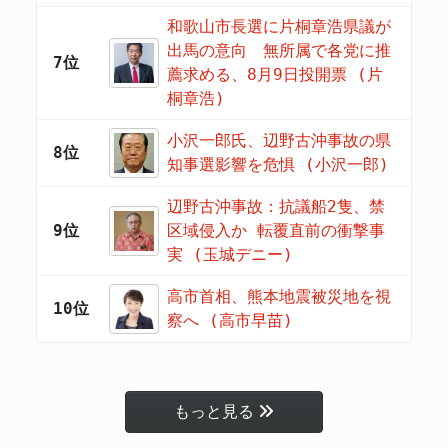
和歌山市長選に片桐章浩県議が
出馬の意向 無所属で各党に推
7位
薦求める、8月9日投開票 (片
桐章浩)
小沢一郎氏、辺野古沖事故の県
8位
知事選影響を危惧 (小沢一郎)
辺野古沖事故：抗議船2隻、禁
9位
区域侵入か 転覆直前の衝撃事
実 (玉城デニー)
高市首相、熊本地震被災地を視
10位
察へ (高市早苗)
もっと見る