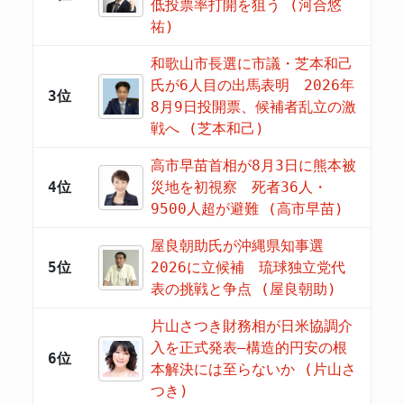
低投票率打開を狙う (河合悠
祐)
和歌山市長選に市議・芝本和己
氏が6人目の出馬表明 2026年
3位
8月9日投開票、候補者乱立の激
戦へ (芝本和己)
高市早苗首相が8月3日に熊本被
4位
災地を初視察 死者36人・
9500人超が避難 (高市早苗)
屋良朝助氏が沖縄県知事選
5位
2026に立候補 琉球独立党代
表の挑戦と争点 (屋良朝助)
片山さつき財務相が日米協調介
入を正式発表―構造的円安の根
6位
本解決には至らないか (片山さ
つき)