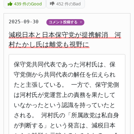
439
件のGood
452
件のBad
2025-09-30
コメント投稿する
▼
減税日本と日本保守党が提携解消 河
村たかし氏は離党も視野に
保守党共同代表であった河村氏は、保
守党側から共同代表の解任を伝えられ
たと主張している。 一方で、保守党側
は河村氏が党運営上の責務を果たして
いなかったという認識を持っていたと
される。 河村氏の「所属政党は私自身
が判断する」という発言は、減税日本