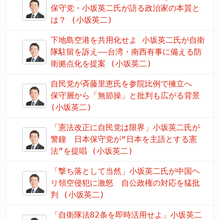
保守党・小坂英二氏が語る政治家の本質と
は？ (小坂英二)
下地島空港を共用化せよ 小坂英二氏が自衛
隊駐留を訴え――台湾・南西有事に備える防
衛拠点化を提案 (小坂英二)
自民党が斉藤里恵氏を参院比例で擁立へ
保守層から「無節操」と批判も広がる背景
(小坂英二)
「憲法改正に自民党は限界」小坂英二氏が
警鐘 日本保守党が“日本を主語とする憲
法”を提唱 (小坂英二)
「撃ち落として当然」小坂英二氏が中国ヘ
リ領空侵犯に激怒 自公政権の対応を猛批
判 (小坂英二)
「自衛隊法82条を即時活用せよ」小坂英二