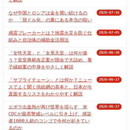
なぜ中国とロシアは金を買い続けるの
2026-07-16
か 「脱ドル化」の裏にある本当の狙い
感震ブレーカーとは？地震火災を防ぐ仕
2026-07-05
組みと自治体の補助金活用法
「女性天皇」と「女系天皇」は何が違
2026-06-30
う？皇室典範改正案が国会で大詰め、養
子縁組案の中身をやさしく解説
「サプライチェーン」とは何か？ニュー
2026-06-27
スでよく聞く供給網の基本と、日本が今
直面するリスクをわかりやすく解説
エボラ出血熱が再び世界を揺らす 米
2026-06-27
CDCが最高警戒レベルに引き上げ、感染
者1000人超のコンゴで今何が起きてい
るのか