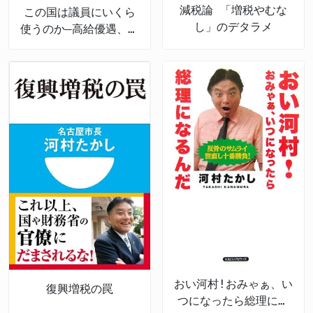
減税論 「増税やむな
この国は議員にいくら
し」のデタラメ
使うのか―高給優遇、特
権多数にして「非常
勤」の不思議
おい河村!おみゃぁ、い
復興増税の罠
つになったら総理にな