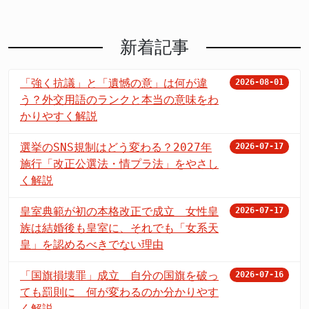
新着記事
「強く抗議」と「遺憾の意」は何が違
2026-08-01
う？外交用語のランクと本当の意味をわ
かりやすく解説
選挙のSNS規制はどう変わる？2027年
2026-07-17
施行「改正公選法・情プラ法」をやさし
く解説
皇室典範が初の本格改正で成立 女性皇
2026-07-17
族は結婚後も皇室に、それでも「女系天
皇」を認めるべきでない理由
「国旗損壊罪」成立 自分の国旗を破っ
2026-07-16
ても罰則に 何が変わるのか分かりやす
く解説