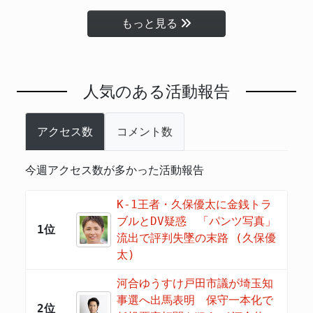
もっと見る
人気のある活動報告
アクセス数
コメント数
今週アクセス数が多かった活動報告
K-1王者・久保優太に金銭トラ
ブルとDV疑惑 「パンツ写真」
1位
流出で評判失墜の末路 (久保優
太)
河合ゆうすけ戸田市議が埼玉知
事選へ出馬表明 保守一本化で
2位