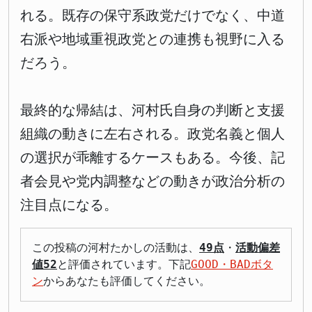
れる。既存の保守系政党だけでなく、中道
右派や地域重視政党との連携も視野に入る
だろう。
最終的な帰結は、河村氏自身の判断と支援
組織の動きに左右される。政党名義と個人
の選択が乖離するケースもある。今後、記
者会見や党内調整などの動きが政治分析の
注目点になる。
この投稿の河村たかしの活動は、
49点
・
活動偏差
値52
と評価されています。下記
GOOD・BADボタ
ン
からあなたも評価してください。