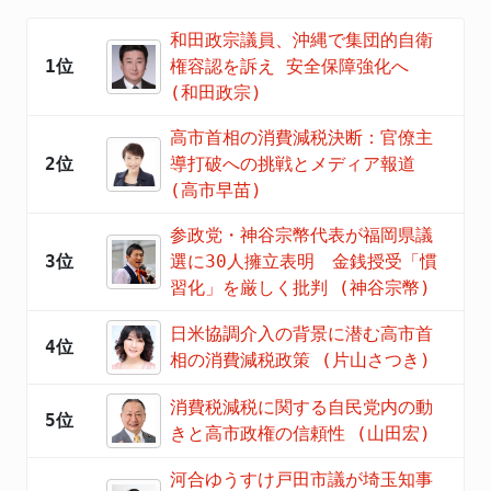
和田政宗議員、沖縄で集団的自衛
1位
権容認を訴え 安全保障強化へ
(和田政宗)
高市首相の消費減税決断：官僚主
2位
導打破への挑戦とメディア報道
(高市早苗)
参政党・神谷宗幣代表が福岡県議
3位
選に30人擁立表明 金銭授受「慣
習化」を厳しく批判 (神谷宗幣)
日米協調介入の背景に潜む高市首
4位
相の消費減税政策 (片山さつき)
消費税減税に関する自民党内の動
5位
きと高市政権の信頼性 (山田宏)
河合ゆうすけ戸田市議が埼玉知事