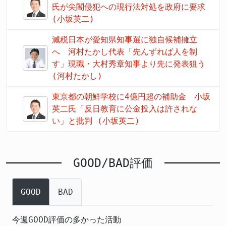
氏が尖閣侵犯への現行法対処を政府に要求
(小坂英二)
減税日本が愛知県知事選に独自候補擁立
へ 河村たかし代表「先んずれば人を制
す」現職・大村秀章知事より先に発表狙う
(河村たかし)
東京都の朝鮮学校に4億円超の補助金 小坂
英二氏「反日教育に公金投入は許されな
い」と批判 (小坂英二)
GOOD/BAD評価
GOOD
BAD
今週GOOD評価の多かった活動