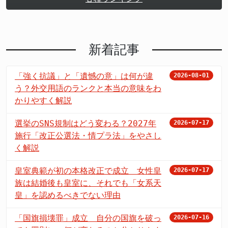
新着記事
「強く抗議」と「遺憾の意」は何が違
2026-08-01
う？外交用語のランクと本当の意味をわ
かりやすく解説
選挙のSNS規制はどう変わる？2027年
2026-07-17
施行「改正公選法・情プラ法」をやさし
く解説
皇室典範が初の本格改正で成立 女性皇
2026-07-17
族は結婚後も皇室に、それでも「女系天
皇」を認めるべきでない理由
「国旗損壊罪」成立 自分の国旗を破っ
2026-07-16