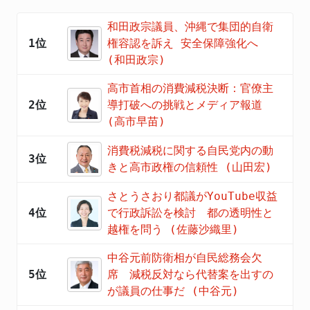
和田政宗議員、沖縄で集団的自衛
1位
権容認を訴え 安全保障強化へ
(和田政宗)
高市首相の消費減税決断：官僚主
2位
導打破への挑戦とメディア報道
(高市早苗)
消費税減税に関する自民党内の動
3位
きと高市政権の信頼性 (山田宏)
さとうさおり都議がYouTube収益
4位
で行政訴訟を検討 都の透明性と
越権を問う (佐藤沙織里)
中谷元前防衛相が自民総務会欠
5位
席 減税反対なら代替案を出すの
が議員の仕事だ (中谷元)