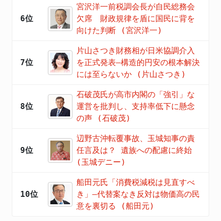
宮沢洋一前税調会長が自民総務会
6位
欠席 財政規律を盾に国民に背を
向けた判断 (宮沢洋一)
片山さつき財務相が日米協調介入
7位
を正式発表―構造的円安の根本解決
には至らないか (片山さつき)
石破茂氏が高市内閣の「強引」な
8位
運営を批判し、支持率低下に懸念
の声 (石破茂)
辺野古沖転覆事故、玉城知事の責
9位
任言及は？ 遺族への配慮に終始
(玉城デニー)
船田元氏「消費税減税は見直すべ
10位
き」―代替案なき反対は物価高の民
意を裏切る (船田元)