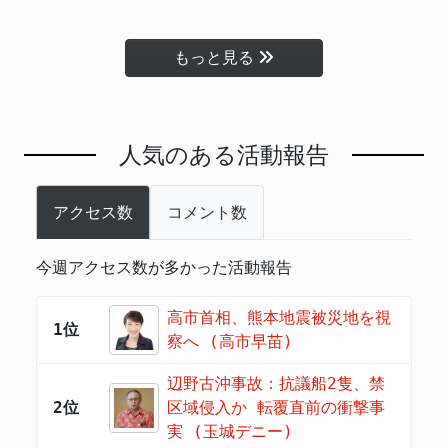
もっと見る
人気のある活動報告
アクセス数
コメント数
今週アクセス数が多かった活動報告
高市首相、熊本地震被災地を視
1位
察へ (高市早苗)
辺野古沖事故：抗議船2隻、禁
2位
区域侵入か 転覆直前の衝撃事
実 (玉城デニー)