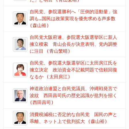
自民党、参院選勝利へ「圧倒的活動量」強
調も…国民は政策実現を優先求める声多数
(森山裕)
自民党大阪府連、参院選大阪選挙区に新人
擁立模索 青山会長が決意表明、党内調整
に注目 (青山繁晴)
自民党、参院選大阪選挙区に太田房江氏を
擁立決定 政治資金不記載問題で信頼回復
なるか (太田房江)
神道政治連盟と自民党議員、沖縄戦発言で
波紋 西田昌司氏の歴史認識が批判を招く
(西田昌司)
消費税減税に否定的な自民党 国民の声と
乖離、ネット上で批判拡大 (森山裕)