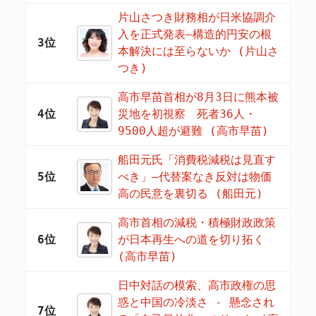
片山さつき財務相が日米協調介
入を正式発表―構造的円安の根
3位
本解決には至らないか (片山さ
つき)
高市早苗首相が8月3日に熊本被
4位
災地を初視察 死者36人・
9500人超が避難 (高市早苗)
船田元氏「消費税減税は見直す
5位
べき」―代替案なき反対は物価
高の民意を裏切る (船田元)
高市首相の減税・積極財政政策
6位
が日本再生への道を切り拓く
(高市早苗)
日中対話の模索、高市政権の思
惑と中国の冷淡さ - 懸念され
7位