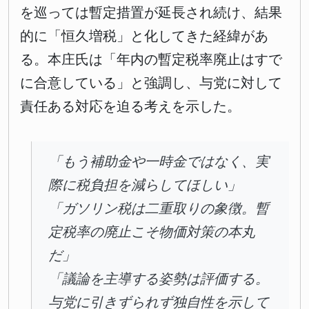
を巡っては暫定措置が延長され続け、結果
的に「恒久増税」と化してきた経緯があ
る。本庄氏は「年内の暫定税率廃止はすで
に合意している」と強調し、与党に対して
責任ある対応を迫る考えを示した。
「もう補助金や一時金ではなく、実
際に税負担を減らしてほしい」
「ガソリン税は二重取りの象徴。暫
定税率の廃止こそ物価対策の本丸
だ」
「議論を主導する姿勢は評価する。
与党に引きずられず独自性を示して