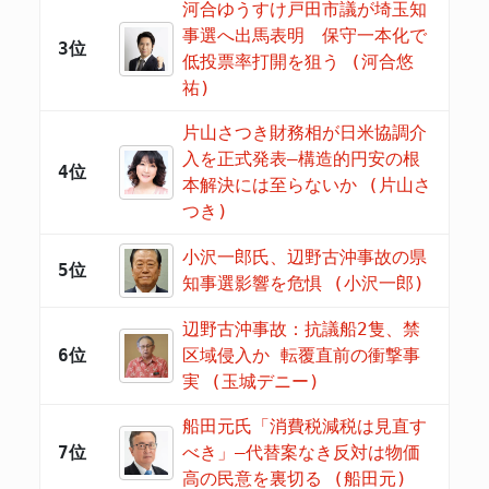
河合ゆうすけ戸田市議が埼玉知
事選へ出馬表明 保守一本化で
3位
低投票率打開を狙う (河合悠
祐)
片山さつき財務相が日米協調介
入を正式発表―構造的円安の根
4位
本解決には至らないか (片山さ
つき)
小沢一郎氏、辺野古沖事故の県
5位
知事選影響を危惧 (小沢一郎)
辺野古沖事故：抗議船2隻、禁
6位
区域侵入か 転覆直前の衝撃事
実 (玉城デニー)
船田元氏「消費税減税は見直す
7位
べき」―代替案なき反対は物価
高の民意を裏切る (船田元)