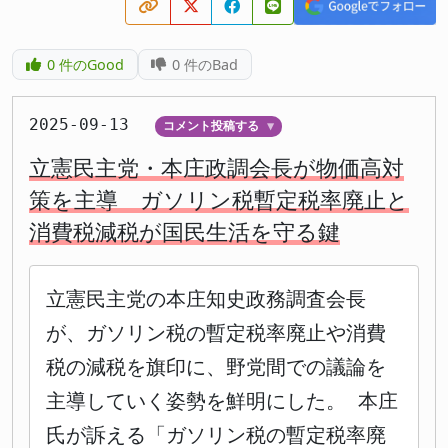
0
件のGood
0
件のBad
2025-09-13
コメント投稿する
▼
立憲民主党・本庄政調会長が物価高対
策を主導 ガソリン税暫定税率廃止と
消費税減税が国民生活を守る鍵
立憲民主党の本庄知史政務調査会長
が、ガソリン税の暫定税率廃止や消費
税の減税を旗印に、野党間での議論を
主導していく姿勢を鮮明にした。 本庄
氏が訴える「ガソリン税の暫定税率廃