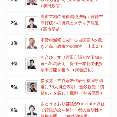
(和田政宗)
高市首相の消費減税決断：官僚主
2位
導打破への挑戦とメディア報道
(高市早苗)
消費税減税に関する自民党内の動
3位
きと高市政権の信頼性 (山田宏)
河合ゆうすけ戸田市議が埼玉知事
4位
選へ出馬表明 保守一本化で低投
票率打開を狙う (河合悠祐)
参政党・神谷宗幣代表が福岡県議
5位
選に30人擁立表明 金銭授受「慣
習化」を厳しく批判 (神谷宗幣)
さとうさおり都議がYouTube収益
6位
で行政訴訟を検討 都の透明性と
越権を問う (佐藤沙織里)