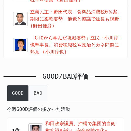
立憲民主・野田代表「食料品消費税0％案」
期限に柔軟姿勢 他党と協議で延長も視野
(野田佳彦)
「GTOから学んだ挑戦姿勢」立民・小川淳
也幹事長、消費税減税や政治とカネ問題に
熱意 (小川淳也)
GOOD/BAD評価
GOOD
BAD
今週GOOD評価の多かった活動
和田政宗議員、沖縄で集団的自衛
1位
権容認を訴え 安全保障強化へ