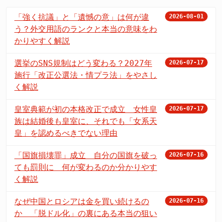
「強く抗議」と「遺憾の意」は何が違
2026-08-01
う？外交用語のランクと本当の意味をわ
かりやすく解説
選挙のSNS規制はどう変わる？2027年
2026-07-17
施行「改正公選法・情プラ法」をやさし
く解説
皇室典範が初の本格改正で成立 女性皇
2026-07-17
族は結婚後も皇室に、それでも「女系天
皇」を認めるべきでない理由
「国旗損壊罪」成立 自分の国旗を破っ
2026-07-16
ても罰則に 何が変わるのか分かりやす
く解説
なぜ中国とロシアは金を買い続けるの
2026-07-16
か 「脱ドル化」の裏にある本当の狙い