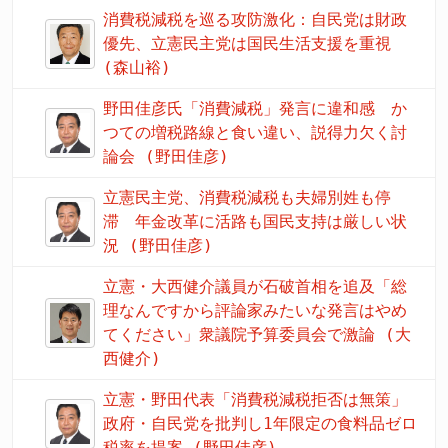
消費税減税を巡る攻防激化：自民党は財政
優先、立憲民主党は国民生活支援を重視
(森山裕)
野田佳彦氏「消費減税」発言に違和感 か
つての増税路線と食い違い、説得力欠く討
論会 (野田佳彦)
立憲民主党、消費税減税も夫婦別姓も停
滞 年金改革に活路も国民支持は厳しい状
況 (野田佳彦)
立憲・大西健介議員が石破首相を追及「総
理なんですから評論家みたいな発言はやめ
てください」衆議院予算委員会で激論 (大
西健介)
立憲・野田代表「消費税減税拒否は無策」
政府・自民党を批判し1年限定の食料品ゼロ
税率を提案 (野田佳彦)