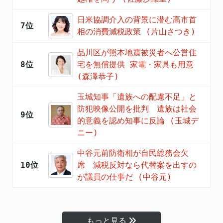
日米協調介入の背景に潜む高市首
7位
相の消費減税政策 (片山さつき)
品川区が熊本地震被災者へ公営住
8位
宅を無償提供 家電・家具も用意
(森澤恭子)
玉城知事「遺族への配慮不足」と
防犯映像公開を批判 遺族は社会
9位
的意義を認め知事に反論 (玉城デ
ニー)
中谷元前防衛相が自民総務会欠
10位
席 減税反対なら代替案を出すの
が議員の仕事だ (中谷元)
もっと見る