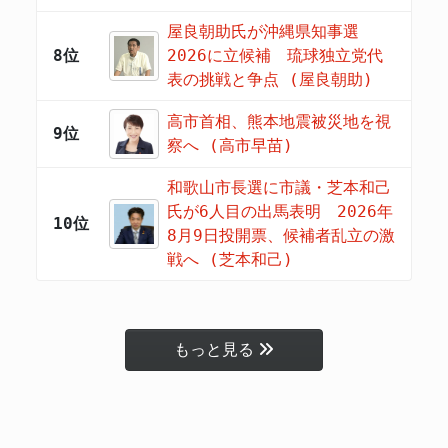
屋良朝助氏が沖縄県知事選
8位
2026に立候補 琉球独立党代
表の挑戦と争点 (屋良朝助)
高市首相、熊本地震被災地を視
9位
察へ (高市早苗)
和歌山市長選に市議・芝本和己
氏が6人目の出馬表明 2026年
10位
8月9日投開票、候補者乱立の激
戦へ (芝本和己)
もっと見る