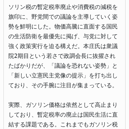
ソリン税の暫定税率廃止や消費税の減税を
旗印に、野党間での議論を主導していく姿
勢を鮮明にした。物価高騰に直面する国民
の生活防衛を最優先に掲げ、与党に対して
強く政策実行を迫る構えだ。本庄氏は衆議
院2期目という若さで政調会長に抜擢され
たばかりだが、「議論を恐れない姿勢」と
「新しい立憲民主党像の提示」を打ち出し
ており、その手腕に注目が集まっている。
実際、ガソリン価格は依然として高止まり
しており、暫定税率の廃止は国民生活に直
結する課題である。これまでもガソリン税