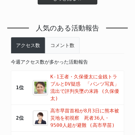
人気のある活動報告
アクセス数
コメント数
今週アクセス数が多かった活動報告
K-1王者・久保優太に金銭トラ
ブルとDV疑惑 「パンツ写真」
1位
流出で評判失墜の末路 (久保優
太)
高市早苗首相が8月3日に熊本被
2位
災地を初視察 死者36人・
9500人超が避難 (高市早苗)