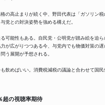
価格の高止まりが続く中、野田代表は「ガソリン税
。与党との対決姿勢を強める構えだ。
通る可能性もある。自民党・公明党が踏み絵を迫ら
協力が広がりつつある今、与党内でも物価対策の遅
を問う展開が予想される。
公も飲めばいい。消費税減税の議論と合わせて国民
％超の視聴率期待