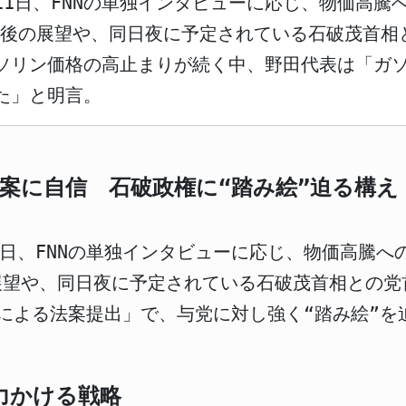
11日、FNNの単独インタビューに応じ、物価高騰
今後の展望や、同日夜に予定されている石破茂首相
ソリン価格の高止まりが続く中、野田代表は「ガ
た」と明言。
案に自信 石破政権に“踏み絵”迫る構え
1日、FNNの単独インタビューに応じ、物価高騰
展望や、同日夜に予定されている石破茂首相との党
による法案提出」で、与党に対し強く“踏み絵”を
力かける戦略