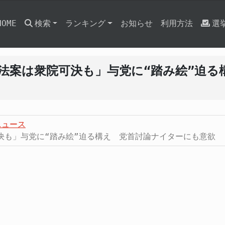
HOME
検索
ランキング
お知らせ
利用方法
選
法案は衆院可決も」与党に“踏み絵”迫る
ニュース
決も」与党に“踏み絵”迫る構え 党首討論ナイターにも意欲