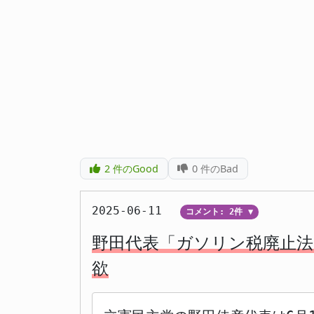
2
件のGood
0
件のBad
2025-06-11
コメント: 2件
▼
野田代表「ガソリン税廃止法
欲