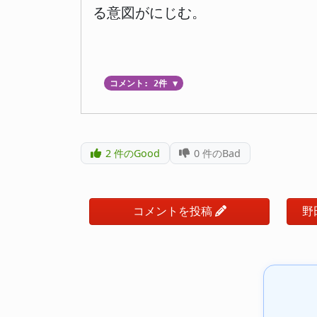
る意図がにじむ。
コメント: 2件
▼
2
件のGood
0
件のBad
コメントを投稿
野