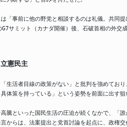
には「事前に他の野党と相談するのは礼儀。共同提
のG7サミット（カナダ開催）後、石破首相の外交
る立憲民主
し「生活者目線の政策がない」と批判を強めており
く具体策を持っている」という姿勢を前面に出す狙
ン高騰といった国民生活の圧迫が続くなかで、「誰
発言からは、法案提出と党首討論を起点に、政権交