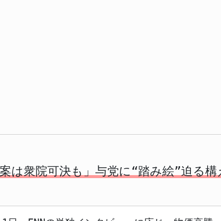
案は衆院可決も」与党に“踏み絵”迫る構