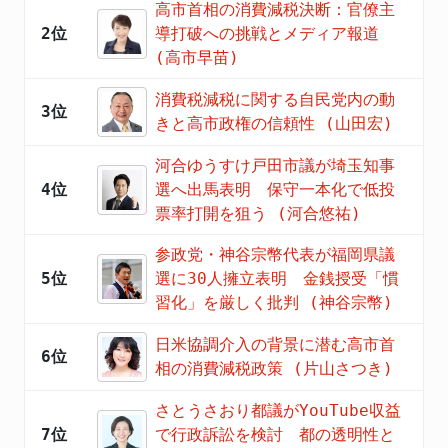
高市首相の消費減税決断：官僚主
2位
導打破への挑戦とメディア報道
(高市早苗)
消費税減税に関する自民党内の動
3位
きと高市政権の信頼性 (山田宏)
河合ゆうすけ戸田市議が埼玉知事
4位
選へ出馬表明 保守一本化で低投
票率打開を狙う (河合悠祐)
参政党・神谷宗幣代表が福岡県議
5位
選に30人擁立表明 金銭授受「慣
習化」を厳しく批判 (神谷宗幣)
日米協調介入の背景に潜む高市首
6位
相の消費減税政策 (片山さつき)
さとうさおり都議がYouTube収益
7位
で行政訴訟を検討 都の透明性と