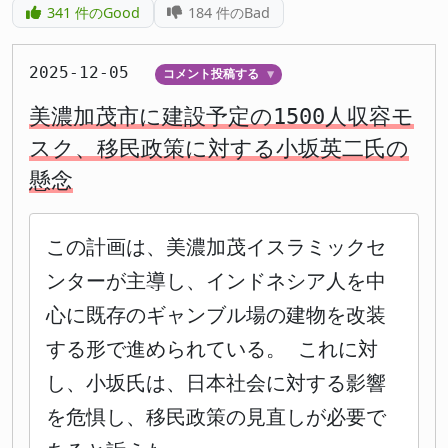
341
件のGood
184
件のBad
2025-12-05
コメント投稿する
▼
美濃加茂市に建設予定の1500人収容モ
スク、移民政策に対する小坂英二氏の
懸念
この計画は、美濃加茂イスラミックセ
ンターが主導し、インドネシア人を中
心に既存のギャンブル場の建物を改装
する形で進められている。 これに対
し、小坂氏は、日本社会に対する影響
を危惧し、移民政策の見直しが必要で