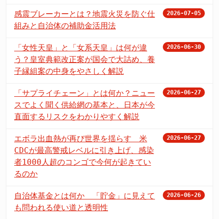
感震ブレーカーとは？地震火災を防ぐ仕
2026-07-05
組みと自治体の補助金活用法
「女性天皇」と「女系天皇」は何が違
2026-06-30
う？皇室典範改正案が国会で大詰め、養
子縁組案の中身をやさしく解説
「サプライチェーン」とは何か？ニュー
2026-06-27
スでよく聞く供給網の基本と、日本が今
直面するリスクをわかりやすく解説
エボラ出血熱が再び世界を揺らす 米
2026-06-27
CDCが最高警戒レベルに引き上げ、感染
者1000人超のコンゴで今何が起きてい
るのか
自治体基金とは何か 「貯金」に見えて
2026-06-26
も問われる使い道と透明性