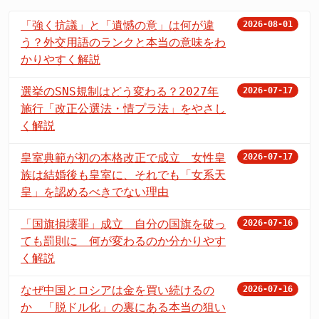
「強く抗議」と「遺憾の意」は何が違
2026-08-01
う？外交用語のランクと本当の意味をわ
かりやすく解説
選挙のSNS規制はどう変わる？2027年
2026-07-17
施行「改正公選法・情プラ法」をやさし
く解説
皇室典範が初の本格改正で成立 女性皇
2026-07-17
族は結婚後も皇室に、それでも「女系天
皇」を認めるべきでない理由
「国旗損壊罪」成立 自分の国旗を破っ
2026-07-16
ても罰則に 何が変わるのか分かりやす
く解説
なぜ中国とロシアは金を買い続けるの
2026-07-16
か 「脱ドル化」の裏にある本当の狙い