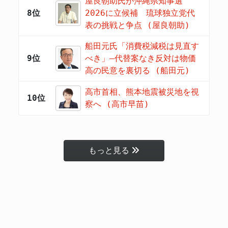
屋良朝助氏が沖縄県知事選
8位
2026に立候補 琉球独立党代
表の挑戦と争点 (屋良朝助)
船田元氏「消費税減税は見直す
9位
べき」―代替案なき反対は物価
高の民意を裏切る (船田元)
高市首相、熊本地震被災地を視
10位
察へ (高市早苗)
もっと見る