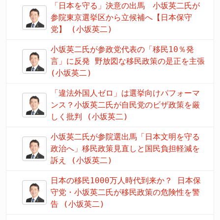
「日本を守る」決意の出馬 小坂英二氏が
参院東京選挙区から立候補へ【日本保守
党】 (小坂英二)
小坂英二氏が参政党代表の「移民10％発
言」に反発 野放図な移民政策の是正を主張
(小坂英二)
「違法外国人ゼロ」は選挙向けパフォーマ
ンス？小坂英二氏が自民党のビザ政策を厳
しく批判 (小坂英二)
小坂英二氏が参院選出馬「日本文明を守る
政治へ」移民政策見直しと国民負担軽減を
訴え (小坂英二)
日本の移民1000万人時代到来か？ 日本保
守党・小坂英二氏が移民政策の危険性を警
告 (小坂英二)