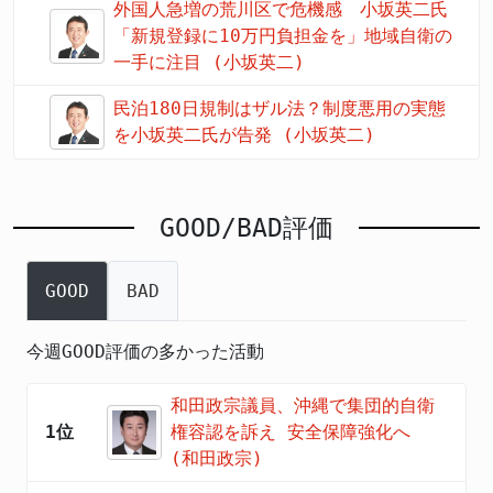
外国人急増の荒川区で危機感 小坂英二氏
「新規登録に10万円負担金を」地域自衛の
一手に注目 (小坂英二)
民泊180日規制はザル法？制度悪用の実態
を小坂英二氏が告発 (小坂英二)
GOOD/BAD評価
GOOD
BAD
今週GOOD評価の多かった活動
和田政宗議員、沖縄で集団的自衛
1位
権容認を訴え 安全保障強化へ
(和田政宗)