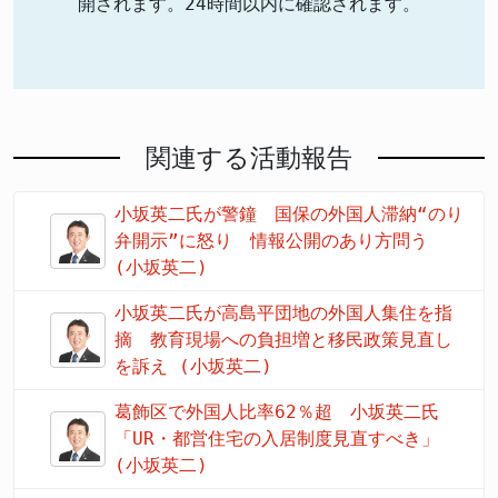
開されます。24時間以内に確認されます。
関連する活動報告
小坂英二氏が警鐘 国保の外国人滞納“のり
弁開示”に怒り 情報公開のあり方問う
(小坂英二)
小坂英二氏が高島平団地の外国人集住を指
摘 教育現場への負担増と移民政策見直し
を訴え (小坂英二)
葛飾区で外国人比率62％超 小坂英二氏
「UR・都営住宅の入居制度見直すべき」
(小坂英二)