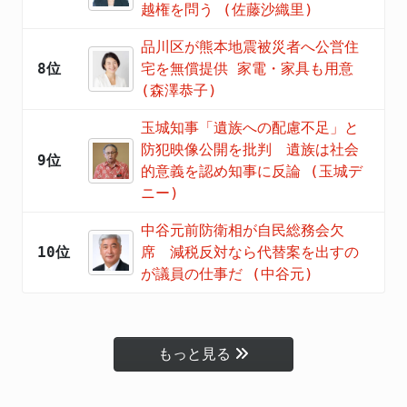
越権を問う (佐藤沙織里)
品川区が熊本地震被災者へ公営住
8位
宅を無償提供 家電・家具も用意
(森澤恭子)
玉城知事「遺族への配慮不足」と
防犯映像公開を批判 遺族は社会
9位
的意義を認め知事に反論 (玉城デ
ニー)
中谷元前防衛相が自民総務会欠
10位
席 減税反対なら代替案を出すの
が議員の仕事だ (中谷元)
もっと見る