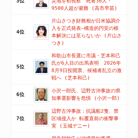
3位
災地を初視察 死者36人・
9500人超が避難 (高市早苗)
片山さつき財務相が日米協調介
入を正式発表―構造的円安の根
4位
本解決には至らないか (片山さ
つき)
和歌山市長選に市議・芝本和己
氏が6人目の出馬表明 2026年
5位
8月9日投開票、候補者乱立の激
戦へ (芝本和己)
小沢一郎氏、辺野古沖事故の県
6位
知事選影響を危惧 (小沢一郎)
辺野古沖事故：抗議船2隻、禁
7位
区域侵入か 転覆直前の衝撃事
実 (玉城デニー)