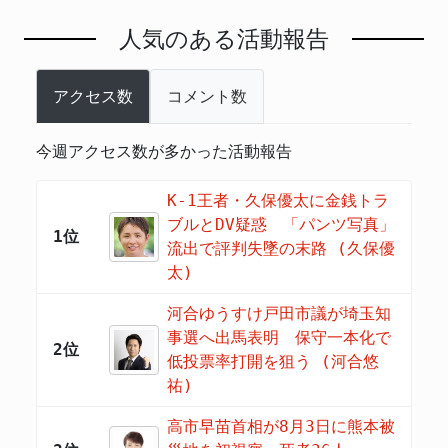
人気のある活動報告
アクセス数
コメント数
今週アクセス数が多かった活動報告
K-1王者・久保優太に金銭トラ
ブルとDV疑惑 「パンツ写真」
1位
流出で評判失墜の末路 (久保優
太)
河合ゆうすけ戸田市議が埼玉知
事選へ出馬表明 保守一本化で
2位
低投票率打開を狙う (河合悠
祐)
高市早苗首相が8月3日に熊本被