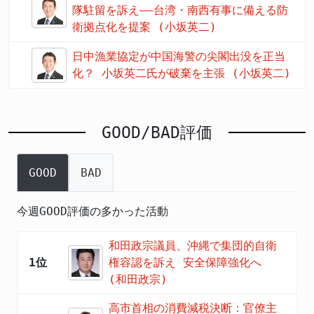
隊駐留を訴え――台湾・南西有事に備える防
衛拠点化を提案 (小坂英二)
日中漁業協定が中国海警の尖閣出没を正当
化？ 小坂英二氏が破棄を主張 (小坂英二)
GOOD/BAD評価
GOOD
BAD
今週GOOD評価の多かった活動
和田政宗議員、沖縄で集団的自衛
1位
権容認を訴え 安全保障強化へ
(和田政宗)
高市首相の消費減税決断：官僚主