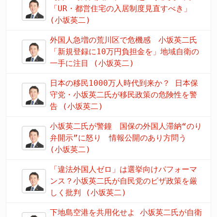
「UR・都営住宅の入居制度見直すべき」
(小坂英二)
外国人急増の荒川区で危機感 小坂英二氏
「新規登録に10万円負担金を」地域自衛の
一手に注目 (小坂英二)
日本の移民1000万人時代到来か？ 日本保
守党・小坂英二氏が移民政策の危険性を警
告 (小坂英二)
小坂英二氏が警鐘 国保の外国人滞納“のり
弁開示”に怒り 情報公開のあり方問う
(小坂英二)
「違法外国人ゼロ」は選挙向けパフォーマ
ンス？小坂英二氏が自民党のビザ政策を厳
しく批判 (小坂英二)
下地島空港を共用化せよ 小坂英二氏が自衛