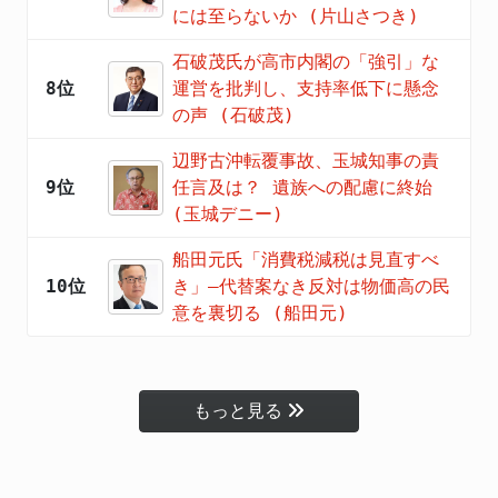
には至らないか (片山さつき)
石破茂氏が高市内閣の「強引」な
8位
運営を批判し、支持率低下に懸念
の声 (石破茂)
辺野古沖転覆事故、玉城知事の責
9位
任言及は？ 遺族への配慮に終始
(玉城デニー)
船田元氏「消費税減税は見直すべ
10位
き」―代替案なき反対は物価高の民
意を裏切る (船田元)
もっと見る