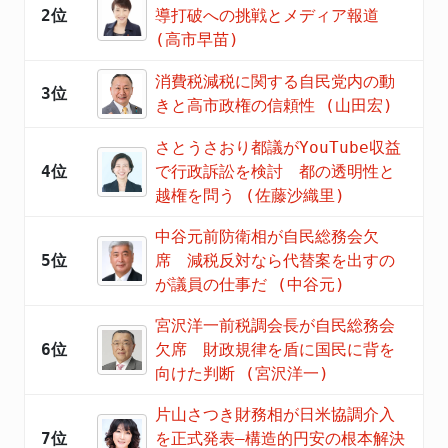
2位
導打破への挑戦とメディア報道
(高市早苗)
消費税減税に関する自民党内の動
3位
きと高市政権の信頼性 (山田宏)
さとうさおり都議がYouTube収益
4位
で行政訴訟を検討 都の透明性と
越権を問う (佐藤沙織里)
中谷元前防衛相が自民総務会欠
5位
席 減税反対なら代替案を出すの
が議員の仕事だ (中谷元)
宮沢洋一前税調会長が自民総務会
6位
欠席 財政規律を盾に国民に背を
向けた判断 (宮沢洋一)
片山さつき財務相が日米協調介入
7位
を正式発表―構造的円安の根本解決