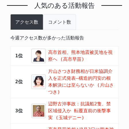
人気のある活動報告
アクセス数
コメント数
今週アクセス数が多かった活動報告
高市首相、熊本地震被災地を視
1位
察へ (高市早苗)
片山さつき財務相が日米協調介
入を正式発表―構造的円安の根
2位
本解決には至らないか (片山さ
つき)
辺野古沖事故：抗議船2隻、禁
3位
区域侵入か 転覆直前の衝撃事
実 (玉城デニー)