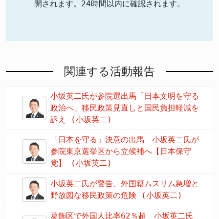
開されます。24時間以内に確認されます。
関連する活動報告
小坂英二氏が参院選出馬「日本文明を守る
政治へ」移民政策見直しと国民負担軽減を
訴え (小坂英二)
「日本を守る」決意の出馬 小坂英二氏が
参院東京選挙区から立候補へ【日本保守
党】 (小坂英二)
小坂英二氏が警告、外国籍ムスリム急増と
野放図な移民政策の危険 (小坂英二)
葛飾区で外国人比率62％超 小坂英二氏