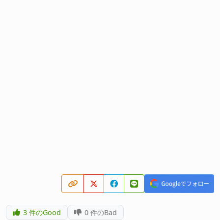
3
件のGood
0
件のBad