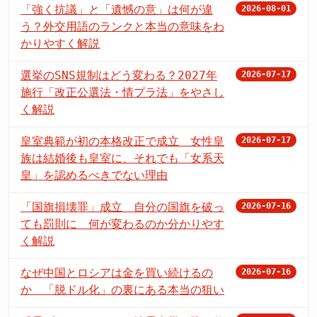
「強く抗議」と「遺憾の意」は何が違
2026-08-01
う？外交用語のランクと本当の意味をわ
かりやすく解説
選挙のSNS規制はどう変わる？2027年
2026-07-17
施行「改正公選法・情プラ法」をやさし
く解説
皇室典範が初の本格改正で成立 女性皇
2026-07-17
族は結婚後も皇室に、それでも「女系天
皇」を認めるべきでない理由
「国旗損壊罪」成立 自分の国旗を破っ
2026-07-16
ても罰則に 何が変わるのか分かりやす
く解説
なぜ中国とロシアは金を買い続けるの
2026-07-16
か 「脱ドル化」の裏にある本当の狙い