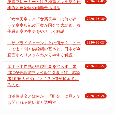
感震ブレーカーとは？地震火災を防ぐ仕
2026-07-05
組みと自治体の補助金活用法
「女性天皇」と「女系天皇」は何が違
2026-06-30
う？皇室典範改正案が国会で大詰め、養
子縁組案の中身をやさしく解説
「サプライチェーン」とは何か？ニュー
2026-06-27
スでよく聞く供給網の基本と、日本が今
直面するリスクをわかりやすく解説
エボラ出血熱が再び世界を揺らす 米
2026-06-27
CDCが最高警戒レベルに引き上げ、感染
者1000人超のコンゴで今何が起きてい
るのか
自治体基金とは何か 「貯金」に見えて
2026-06-26
も問われる使い道と透明性