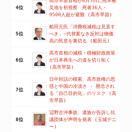
高市早苗首相が8月3日に熊本被
4位
災地を初視察 死者36人・
9500人超が避難 (高市早苗)
船田元氏「消費税減税は見直す
5位
べき」―代替案なき反対は物価
高の民意を裏切る (船田元)
高市首相の減税・積極財政政策
6位
が日本再生への道を切り拓く
(高市早苗)
日中対話の模索、高市政権の思
惑と中国の冷淡さ - 懸念され
7位
る「自己目的化」のリスク (高
市早苗)
辺野古沖事故、遺族が告訴し抗
8位
議団体が声明を発表 (玉城デニ
ー)