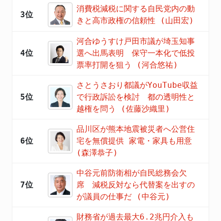
消費税減税に関する自民党内の動
3位
きと高市政権の信頼性 (山田宏)
河合ゆうすけ戸田市議が埼玉知事
4位
選へ出馬表明 保守一本化で低投
票率打開を狙う (河合悠祐)
さとうさおり都議がYouTube収益
5位
で行政訴訟を検討 都の透明性と
越権を問う (佐藤沙織里)
品川区が熊本地震被災者へ公営住
6位
宅を無償提供 家電・家具も用意
(森澤恭子)
中谷元前防衛相が自民総務会欠
7位
席 減税反対なら代替案を出すの
が議員の仕事だ (中谷元)
財務省が過去最大6.2兆円介入も