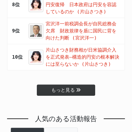
8位
円安復帰 日本政府は円安を容認
しているのか (片山さつき)
宮沢洋一前税調会長が自民総務会
9位
欠席 財政規律を盾に国民に背を
向けた判断 (宮沢洋一)
片山さつき財務相が日米協調介入
10位
を正式発表―構造的円安の根本解決
には至らないか (片山さつき)
もっと見る
人気のある活動報告