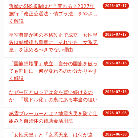
選挙のSNS規制はどう変わる？2027年
2026-07-17
施行「改正公選法・情プラ法」をやさし
く解説
皇室典範が初の本格改正で成立 女性皇
2026-07-17
族は結婚後も皇室に、それでも「女系天
皇」を認めるべきでない理由
「国旗損壊罪」成立 自分の国旗を破っ
2026-07-16
ても罰則に 何が変わるのか分かりやす
く解説
なぜ中国とロシアは金を買い続けるの
2026-07-16
か 「脱ドル化」の裏にある本当の狙い
感震ブレーカーとは？地震火災を防ぐ仕
2026-07-05
組みと自治体の補助金活用法
「女性天皇」と「女系天皇」は何が違
2026-06-30