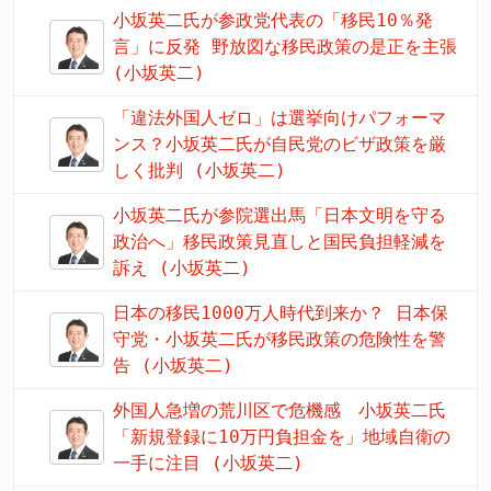
小坂英二氏が参政党代表の「移民10％発
言」に反発 野放図な移民政策の是正を主張
(小坂英二)
「違法外国人ゼロ」は選挙向けパフォーマ
ンス？小坂英二氏が自民党のビザ政策を厳
しく批判 (小坂英二)
小坂英二氏が参院選出馬「日本文明を守る
政治へ」移民政策見直しと国民負担軽減を
訴え (小坂英二)
日本の移民1000万人時代到来か？ 日本保
守党・小坂英二氏が移民政策の危険性を警
告 (小坂英二)
外国人急増の荒川区で危機感 小坂英二氏
「新規登録に10万円負担金を」地域自衛の
一手に注目 (小坂英二)