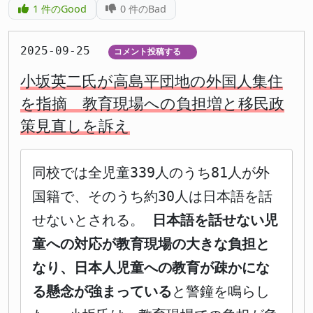
1
件のGood
0
件のBad
2025-09-25
コメント投稿する
▼
小坂英二氏が高島平団地の外国人集住
を指摘 教育現場への負担増と移民政
策見直しを訴え
同校では全児童339人のうち81人が外
国籍で、そのうち約30人は日本語を話
せないとされる。
日本語を話せない児
童への対応が教育現場の大きな負担と
なり、日本人児童への教育が疎かにな
る懸念が強まっている
と警鐘を鳴らし