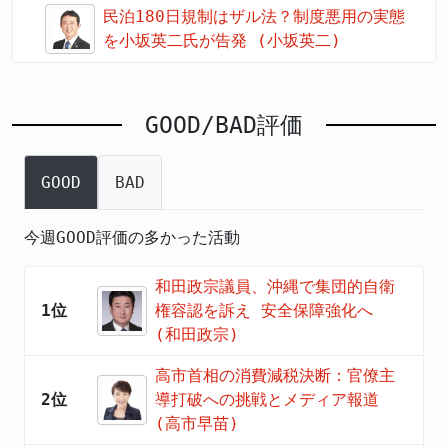
民泊180日規制はザル法？制度悪用の実態
を小坂英二氏が告発 (小坂英二)
GOOD/BAD評価
GOOD
BAD
今週GOOD評価の多かった活動
和田政宗議員、沖縄で集団的自衛
1位
権容認を訴え 安全保障強化へ
(和田政宗)
高市首相の消費減税決断：官僚主
2位
導打破への挑戦とメディア報道
(高市早苗)