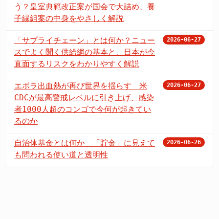
う？皇室典範改正案が国会で大詰め、養
子縁組案の中身をやさしく解説
「サプライチェーン」とは何か？ニュー
2026-06-27
スでよく聞く供給網の基本と、日本が今
直面するリスクをわかりやすく解説
エボラ出血熱が再び世界を揺らす 米
2026-06-27
CDCが最高警戒レベルに引き上げ、感染
者1000人超のコンゴで今何が起きてい
るのか
自治体基金とは何か 「貯金」に見えて
2026-06-26
も問われる使い道と透明性