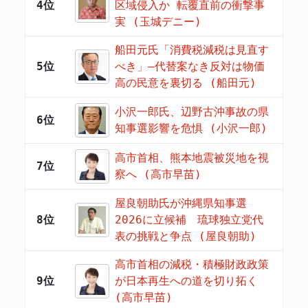
4位
区域侵入か 転覆直前の衝撃事
実 (玉城デニー)
船田元氏「消費税減税は見直す
5位
べき」―代替案なき反対は物価
高の民意を裏切る (船田元)
小沢一郎氏、辺野古沖事故の県
6位
知事選影響を危惧 (小沢一郎)
高市首相、熊本地震被災地を視
7位
察へ (高市早苗)
屋良朝助氏が沖縄県知事選
8位
2026に立候補 琉球独立党代
表の挑戦と争点 (屋良朝助)
高市首相の減税・積極財政政策
9位
が日本再生への道を切り拓く
(高市早苗)