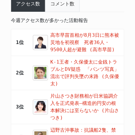
アクセス数
コメント数
今週アクセス数が多かった活動報告
高市早苗首相が8月3日に熊本被
1位
災地を初視察 死者36人・
9500人超が避難 (高市早苗)
K-1王者・久保優太に金銭トラ
ブルとDV疑惑 「パンツ写真」
2位
流出で評判失墜の末路 (久保優
太)
片山さつき財務相が日米協調介
入を正式発表―構造的円安の根
3位
本解決には至らないか (片山さ
つき)
辺野古沖事故：抗議船2隻、禁