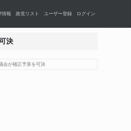
挙情報
政党リスト
ユーザー登録
ログイン
可決
市議会が補正予算を可決