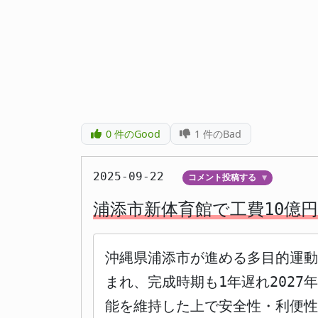
0
件のGood
1
件のBad
2025-09-22
コメント投稿する
▼
浦添市新体育館で工費10億
沖縄県浦添市が進める多目的運動
まれ、完成時期も1年遅れ202
能を維持した上で安全性・利便性