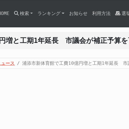
HOME
検索
ランキング
お知らせ
利用方法
選
億円増と工期1年延長 市議会が補正予算を
ニュース
浦添市新体育館で工費10億円増と工期1年延長 