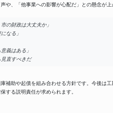
う声や、「他事業への影響が心配だ」との懸念が上
、市の財政は大丈夫か」
資になる」
ら意義はある」
も見直すべきだ
国庫補助や起債を組み合わせる方針です。今後は工
確保する説明責任が求められます。