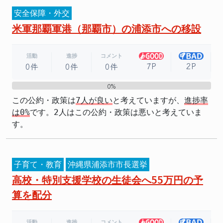
安全保障・外交
米軍那覇軍港（那覇市）の浦添市への移設
活動
進捗
コメント
7P
2P
0件
0件
0件
0%
0%
この公約・政策は
7人が良い
と考えていますが、
進捗率
は0%
です。2人はこの公約・政策は悪いと考えていま
す。
子育て・教育
沖縄県浦添市市長選挙
高校・特別支援学校の生徒会へ55万円の予
算を配分
活動
進捗
コメント