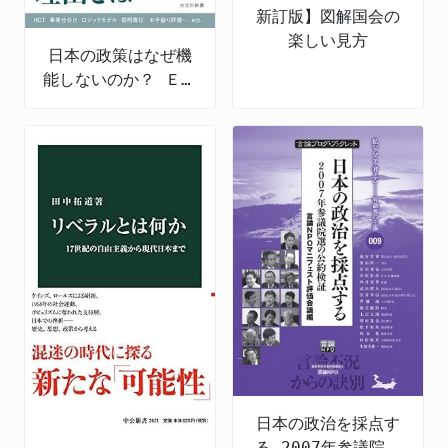
新訂版】図解国会の
楽しい見方
日本の政策はなぜ機
能しないのか？ ＥＢ
ＰＭの導入と課題
日本の政治を採点す
る―2007年参議院選