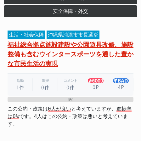
安全保障・外交
生活・社会保障
沖縄県浦添市市長選挙
福祉総合拠点施設建設や公園遊具改修、施設
整備も含むウインタースポーツを通した豊か
な市民生活の実現
活動
進捗
コメント
0P
4P
1件
0件
0件
0%
0%
この公約・政策は
0人が良い
と考えていますが、
進捗率
は0%
です。4人はこの公約・政策は悪いと考えていま
す。