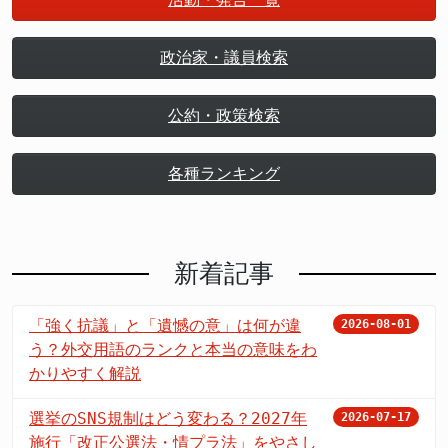
政治家・議員検索
公約・政策検索
各種ランキング
新着記事
「強く抗議」と「遺憾の意」は何が違
2026-08-01
う？外交用語のランクと本当の意味をわ
かりやすく解説
選挙のSNS規制はどう変わる？2027年
2026-07-17
施行「改正公選法・情プラ法」をやさし