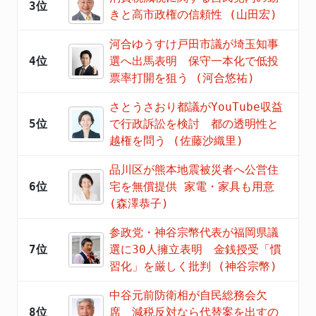
3位
きと高市政権の信頼性 (山田宏)
河合ゆうすけ戸田市議が埼玉知事
4位
選へ出馬表明 保守一本化で低投
票率打開を狙う (河合悠祐)
さとうさおり都議がYouTube収益
5位
で行政訴訟を検討 都の透明性と
越権を問う (佐藤沙織里)
品川区が熊本地震被災者へ公営住
6位
宅を無償提供 家電・家具も用意
(森澤恭子)
参政党・神谷宗幣代表が福岡県議
7位
選に30人擁立表明 金銭授受「慣
習化」を厳しく批判 (神谷宗幣)
中谷元前防衛相が自民総務会欠
8位
席 減税反対なら代替案を出すの