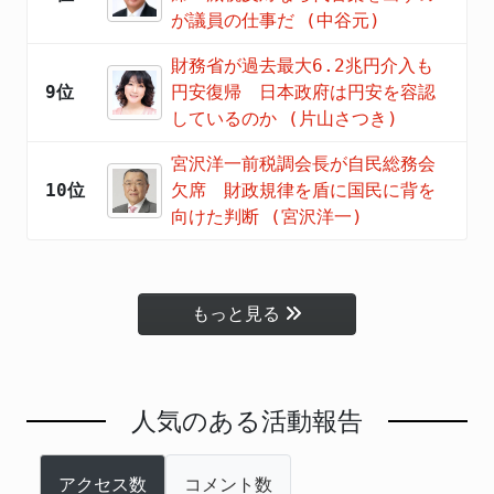
が議員の仕事だ (中谷元)
財務省が過去最大6.2兆円介入も
9位
円安復帰 日本政府は円安を容認
しているのか (片山さつき)
宮沢洋一前税調会長が自民総務会
10位
欠席 財政規律を盾に国民に背を
向けた判断 (宮沢洋一)
もっと見る
人気のある活動報告
アクセス数
コメント数