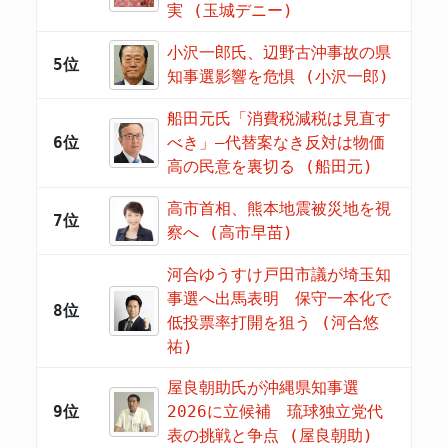
実 (玉城デニー)
小沢一郎氏、辺野古沖事故の県
5位
知事選影響を危惧 (小沢一郎)
船田元氏「消費税減税は見直す
6位
べき」―代替案なき反対は物価
高の民意を裏切る (船田元)
高市首相、熊本地震被災地を視
7位
察へ (高市早苗)
河合ゆうすけ戸田市議が埼玉知
事選へ出馬表明 保守一本化で
8位
低投票率打開を狙う (河合悠
祐)
屋良朝助氏が沖縄県知事選
9位
2026に立候補 琉球独立党代
表の挑戦と争点 (屋良朝助)