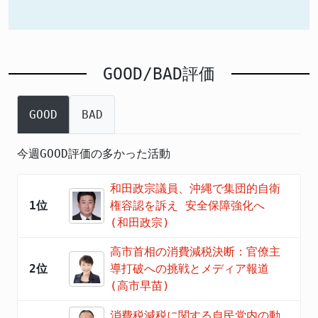
GOOD/BAD評価
GOOD
BAD
今週GOOD評価の多かった活動
和田政宗議員、沖縄で集団的自衛
1位
権容認を訴え 安全保障強化へ
(和田政宗)
高市首相の消費減税決断：官僚主
2位
導打破への挑戦とメディア報道
(高市早苗)
消費税減税に関する自民党内の動