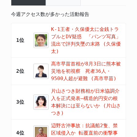
今週アクセス数が多かった活動報告
K-1王者・久保優太に金銭トラ
ブルとDV疑惑 「パンツ写真」
1位
流出で評判失墜の末路 (久保優
太)
高市早苗首相が8月3日に熊本被
2位
災地を初視察 死者36人・
9500人超が避難 (高市早苗)
片山さつき財務相が日米協調介
入を正式発表―構造的円安の根
3位
本解決には至らないか (片山さ
つき)
辺野古沖事故：抗議船2隻、禁
4位
区域侵入か 転覆直前の衝撃事