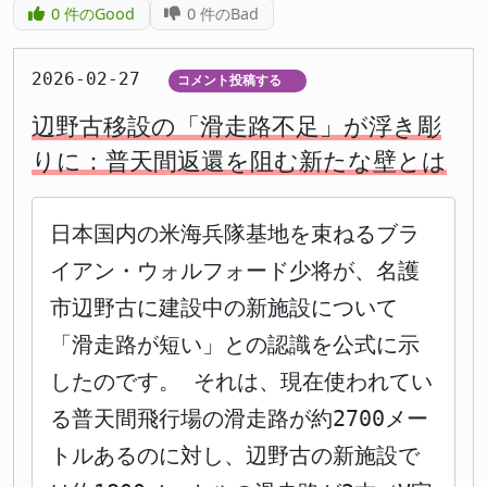
0
件のGood
0
件のBad
2026-02-27
コメント投稿する
▼
辺野古移設の「滑走路不足」が浮き彫
りに：普天間返還を阻む新たな壁とは
日本国内の米海兵隊基地を束ねるブラ
イアン・ウォルフォード少将が、名護
市辺野古に建設中の新施設について
「滑走路が短い」との認識を公式に示
したのです。 それは、現在使われてい
る普天間飛行場の滑走路が約2700メー
トルあるのに対し、辺野古の新施設で