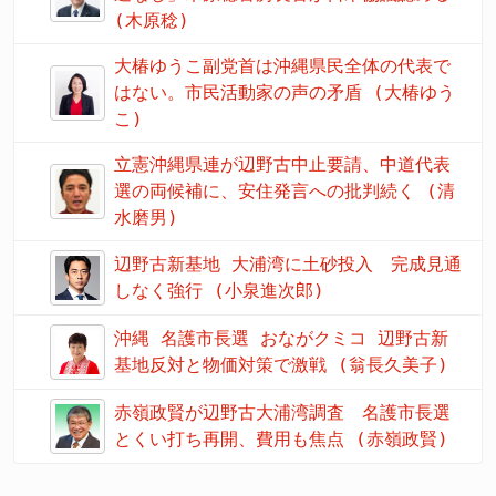
(木原稔)
大椿ゆうこ副党首は沖縄県民全体の代表で
はない。市民活動家の声の矛盾 (大椿ゆう
こ)
立憲沖縄県連が辺野古中止要請、中道代表
選の両候補に、安住発言への批判続く (清
水磨男)
辺野古新基地 大浦湾に土砂投入 完成見通
しなく強行 (小泉進次郎)
沖縄 名護市長選 おながクミコ 辺野古新
基地反対と物価対策で激戦 (翁長久美子)
赤嶺政賢が辺野古大浦湾調査 名護市長選
とくい打ち再開、費用も焦点 (赤嶺政賢)