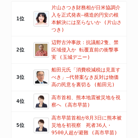
片山さつき財務相が日米協調介
入を正式発表―構造的円安の根
1位
本解決には至らないか (片山さ
つき)
辺野古沖事故：抗議船2隻、禁
2位
区域侵入か 転覆直前の衝撃事
実 (玉城デニー)
船田元氏「消費税減税は見直す
3位
べき」―代替案なき反対は物価
高の民意を裏切る (船田元)
高市首相、熊本地震被災地を視
4位
察へ (高市早苗)
高市早苗首相が8月3日に熊本被
5位
災地を初視察 死者36人・
9500人超が避難 (高市早苗)