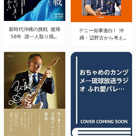
新時代沖縄の挑戦 復帰
デニー知事激白! 沖
50年 誰一人取り残さ
縄・辺野古から考え
ない未来へ
る、私たちの未来