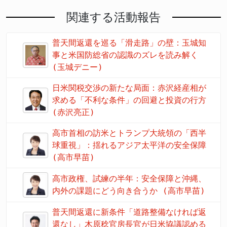
関連する活動報告
普天間返還を巡る「滑走路」の壁：玉城知
事と米国防総省の認識のズレを読み解く
(玉城デニー)
日米関税交渉の新たな局面：赤沢経産相が
求める「不利な条件」の回避と投資の行方
(赤沢亮正)
高市首相の訪米とトランプ大統領の「西半
球重視」：揺れるアジア太平洋の安全保障
(高市早苗)
高市政権、試練の半年：安全保障と沖縄、
内外の課題にどう向き合うか (高市早苗)
普天間返還に新条件「道路整備なければ返
還なし」木原稔官房長官が日米協議認める