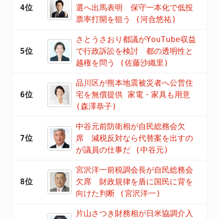
4位
選へ出馬表明 保守一本化で低投
票率打開を狙う (河合悠祐)
さとうさおり都議がYouTube収益
5位
で行政訴訟を検討 都の透明性と
越権を問う (佐藤沙織里)
品川区が熊本地震被災者へ公営住
6位
宅を無償提供 家電・家具も用意
(森澤恭子)
中谷元前防衛相が自民総務会欠
7位
席 減税反対なら代替案を出すの
が議員の仕事だ (中谷元)
宮沢洋一前税調会長が自民総務会
8位
欠席 財政規律を盾に国民に背を
向けた判断 (宮沢洋一)
片山さつき財務相が日米協調介入