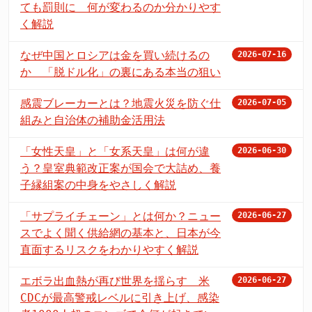
ても罰則に 何が変わるのか分かりやす
く解説
なぜ中国とロシアは金を買い続けるの
2026-07-16
か 「脱ドル化」の裏にある本当の狙い
感震ブレーカーとは？地震火災を防ぐ仕
2026-07-05
組みと自治体の補助金活用法
「女性天皇」と「女系天皇」は何が違
2026-06-30
う？皇室典範改正案が国会で大詰め、養
子縁組案の中身をやさしく解説
「サプライチェーン」とは何か？ニュー
2026-06-27
スでよく聞く供給網の基本と、日本が今
直面するリスクをわかりやすく解説
エボラ出血熱が再び世界を揺らす 米
2026-06-27
CDCが最高警戒レベルに引き上げ、感染