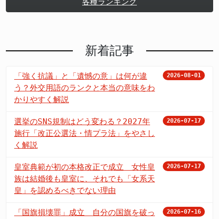
各種ランキング
新着記事
「強く抗議」と「遺憾の意」は何が違
2026-08-01
う？外交用語のランクと本当の意味をわ
かりやすく解説
選挙のSNS規制はどう変わる？2027年
2026-07-17
施行「改正公選法・情プラ法」をやさし
く解説
皇室典範が初の本格改正で成立 女性皇
2026-07-17
族は結婚後も皇室に、それでも「女系天
皇」を認めるべきでない理由
「国旗損壊罪」成立 自分の国旗を破っ
2026-07-16