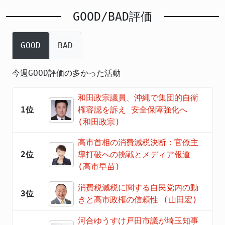
GOOD/BAD評価
GOOD
BAD
今週GOOD評価の多かった活動
和田政宗議員、沖縄で集団的自衛
1位
権容認を訴え 安全保障強化へ
(和田政宗)
高市首相の消費減税決断：官僚主
2位
導打破への挑戦とメディア報道
(高市早苗)
消費税減税に関する自民党内の動
3位
きと高市政権の信頼性 (山田宏)
河合ゆうすけ戸田市議が埼玉知事