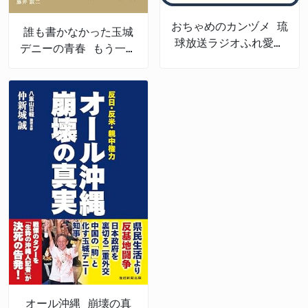
おちゃめのカンヅメ 琉
誰も書かなかった玉城
球放送ラジオふれ愛パ
デニーの青春 もう一つ
レット番外編
の沖縄戦後史
オール沖縄 崩壊の真