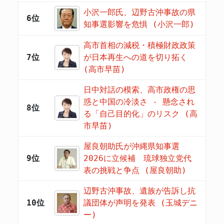
小沢一郎氏、辺野古沖事故の県
6位
知事選影響を危惧 (小沢一郎)
高市首相の減税・積極財政政策
7位
が日本再生への道を切り拓く
(高市早苗)
日中対話の模索、高市政権の思
惑と中国の冷淡さ - 懸念され
8位
る「自己目的化」のリスク (高
市早苗)
屋良朝助氏が沖縄県知事選
9位
2026に立候補 琉球独立党代
表の挑戦と争点 (屋良朝助)
辺野古沖事故、遺族が告訴し抗
10位
議団体が声明を発表 (玉城デニ
ー)