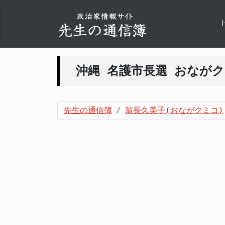
沖縄 名護市長選 おなが
先生の通信簿
翁長久美子(おながクミコ)