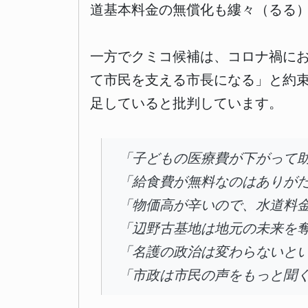
道基本料金の無償化も縷々（るる）
一方でクミコ候補は、コロナ禍に
て市民を支える市長になる」と約
足していると批判しています。
「子どもの医療費が下がって
「給食費が無料なのはありが
「物価高が辛いので、水道料
「辺野古基地は地元の未来を
「名護の政治は変わらないと
「市政は市民の声をもっと聞