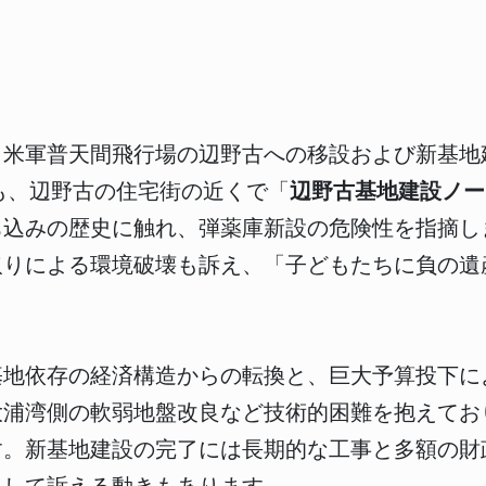
、米軍普天間飛行場の辺野古への移設および新基地
も、辺野古の住宅街の近くで「
辺野古基地建設ノー
ち込みの歴史に触れ、弾薬庫新設の危険性を指摘し
取りによる環境破壊も訴え、「子どもたちに負の遺
基地依存の経済構造からの転換と、巨大予算投下に
大浦湾側の軟弱地盤改良など技術的困難を抱えてお
す。新基地建設の完了には長期的な工事と多額の財