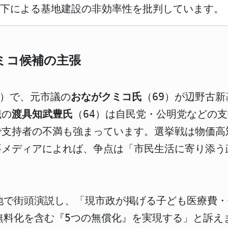
下による基地建設の非効率性を批判しています。
ミコ候補の主張
票）で、元市議の
おながクミコ氏
（69）が辺野古
職の
渡具知武豊氏
（64）は自民党・公明党などの
で支持者の不満も強まっています。選挙戦は物価高
要メディアによれば、争点は「市民生活に寄り添う
地で街頭演説し、「現市政が掲げる子ども医療費
無料化を含む『5つの無償化』を実現する」と訴え