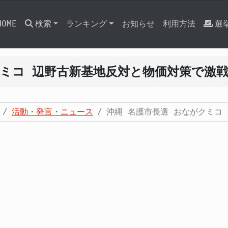
HOME
検索
ランキング
お知らせ
利用方法
選
クミコ 辺野古新基地反対と物価対策で激
活動・発言・ニュース
沖縄 名護市長選 おながクミコ