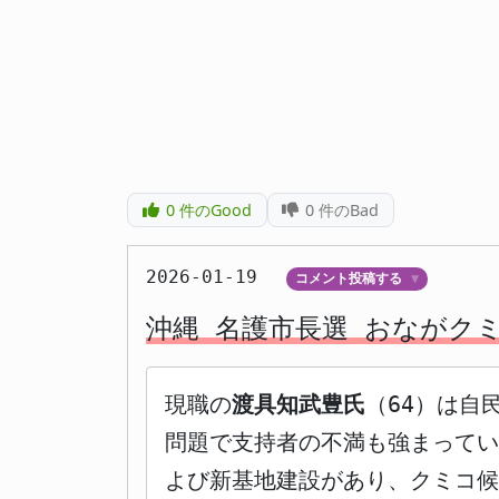
0
件のGood
0
件のBad
2026-01-19
コメント投稿する
▼
沖縄 名護市長選 おながク
現職の
渡具知武豊氏
（64）は自
問題で支持者の不満も強まってい
よび新基地建設があり、クミコ候