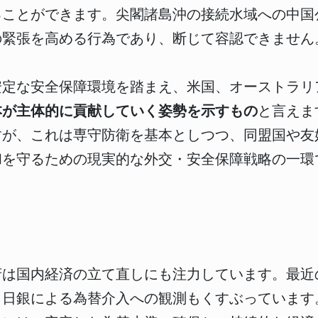
ことができます。尖閣諸島沖の接続水域への中国公
の緊張を高める行為であり、断じて容認できません
定な安全保障環境を踏まえ、米国、オーストラリア
本が主体的に貢献していく姿勢を示すもの
と言えま
すが、これは専守防衛を基本としつつ、同盟国や友
和を守るための現実的な外交・安全保障戦略の一環
府は国内経済の立て直しにも注力しています。最近
・日銀による為替介入への観測もくすぶっています