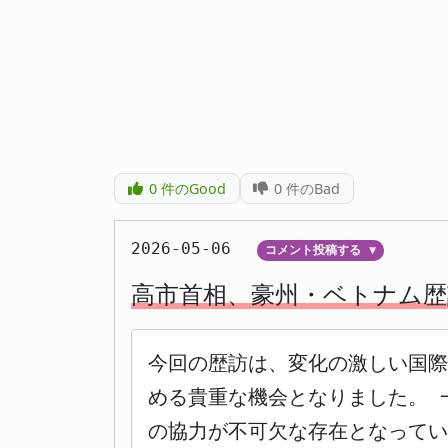
0
件のGood
0
件のBad
2026-05-06
コメント投稿する
▼
高市首相、豪州・ベトナム歴
今回の歴訪は、変化の激しい国
める貴重な機会となりました。 
の協力が不可欠な存在となってい