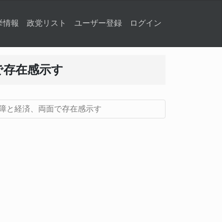
挙情報
政党リスト
ユーザー登録
ログイン
で存在感示す
障と経済、両面で存在感示す