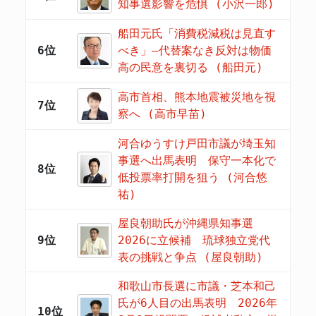
知事選影響を危惧 (小沢一郎)
船田元氏「消費税減税は見直す
6位
べき」―代替案なき反対は物価
高の民意を裏切る (船田元)
高市首相、熊本地震被災地を視
7位
察へ (高市早苗)
河合ゆうすけ戸田市議が埼玉知
事選へ出馬表明 保守一本化で
8位
低投票率打開を狙う (河合悠
祐)
屋良朝助氏が沖縄県知事選
9位
2026に立候補 琉球独立党代
表の挑戦と争点 (屋良朝助)
和歌山市長選に市議・芝本和己
氏が6人目の出馬表明 2026年
10位