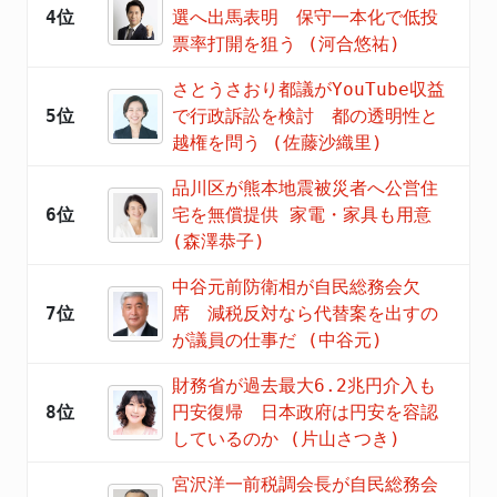
4位
選へ出馬表明 保守一本化で低投
票率打開を狙う (河合悠祐)
さとうさおり都議がYouTube収益
5位
で行政訴訟を検討 都の透明性と
越権を問う (佐藤沙織里)
品川区が熊本地震被災者へ公営住
6位
宅を無償提供 家電・家具も用意
(森澤恭子)
中谷元前防衛相が自民総務会欠
7位
席 減税反対なら代替案を出すの
が議員の仕事だ (中谷元)
財務省が過去最大6.2兆円介入も
8位
円安復帰 日本政府は円安を容認
しているのか (片山さつき)
宮沢洋一前税調会長が自民総務会