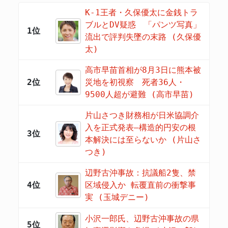
K-1王者・久保優太に金銭トラ
ブルとDV疑惑 「パンツ写真」
1位
流出で評判失墜の末路 (久保優
太)
高市早苗首相が8月3日に熊本被
2位
災地を初視察 死者36人・
9500人超が避難 (高市早苗)
片山さつき財務相が日米協調介
入を正式発表―構造的円安の根
3位
本解決には至らないか (片山さ
つき)
辺野古沖事故：抗議船2隻、禁
4位
区域侵入か 転覆直前の衝撃事
実 (玉城デニー)
小沢一郎氏、辺野古沖事故の県
5位