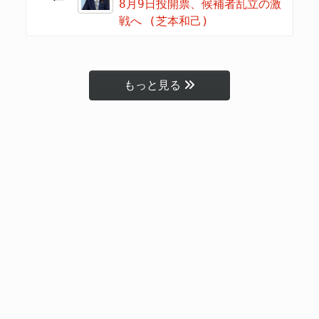
8月9日投開票、候補者乱立の激
戦へ (芝本和己)
もっと見る