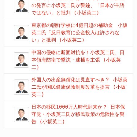
の発言に小坂英二氏が警鐘、「日本が主語
ではない」と批判 (小坂英二)
東京都の朝鮮学校に4億円超の補助金 小坂
英二氏「反日教育に公金投入は許されな
い」と批判 (小坂英二)
中国の侵略に断固対抗を！小坂英二氏、日
本領海防衛で撃沈・逮捕を主張 (小坂英
二)
外国人の出産無償化は見直すべき？ 小坂英
二氏が国民健康保険制度改革を提言 (小坂
英二)
日本の移民1000万人時代到来か？ 日本保
守党・小坂英二氏が移民政策の危険性を警
告 (小坂英二)