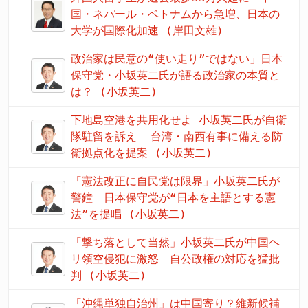
国・ネパール・ベトナムから急増、日本の
大学が国際化加速 (岸田文雄)
政治家は民意の“使い走り”ではない」日本
保守党・小坂英二氏が語る政治家の本質と
は？ (小坂英二)
下地島空港を共用化せよ 小坂英二氏が自衛
隊駐留を訴え――台湾・南西有事に備える防
衛拠点化を提案 (小坂英二)
「憲法改正に自民党は限界」小坂英二氏が
警鐘 日本保守党が“日本を主語とする憲
法”を提唱 (小坂英二)
「撃ち落として当然」小坂英二氏が中国ヘ
リ領空侵犯に激怒 自公政権の対応を猛批
判 (小坂英二)
「沖縄単独自治州」は中国寄り？維新候補