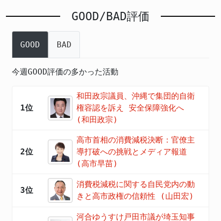
GOOD/BAD評価
GOOD
BAD
今週GOOD評価の多かった活動
和田政宗議員、沖縄で集団的自衛
1位
権容認を訴え 安全保障強化へ
(和田政宗)
高市首相の消費減税決断：官僚主
2位
導打破への挑戦とメディア報道
(高市早苗)
消費税減税に関する自民党内の動
3位
きと高市政権の信頼性 (山田宏)
河合ゆうすけ戸田市議が埼玉知事