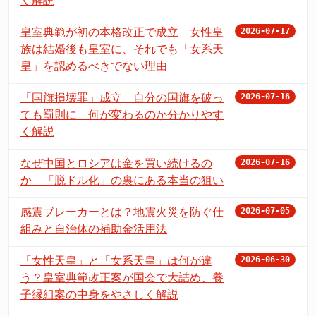
く解説
皇室典範が初の本格改正で成立 女性皇
2026-07-17
族は結婚後も皇室に、それでも「女系天
皇」を認めるべきでない理由
「国旗損壊罪」成立 自分の国旗を破っ
2026-07-16
ても罰則に 何が変わるのか分かりやす
く解説
なぜ中国とロシアは金を買い続けるの
2026-07-16
か 「脱ドル化」の裏にある本当の狙い
感震ブレーカーとは？地震火災を防ぐ仕
2026-07-05
組みと自治体の補助金活用法
「女性天皇」と「女系天皇」は何が違
2026-06-30
う？皇室典範改正案が国会で大詰め、養
子縁組案の中身をやさしく解説