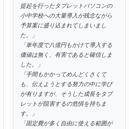
提起を行ったタブレットパソコンの
小中学校への大量導入が残念ながら
予算案に盛り込まれてしまいまし
た。」
「単年度で八億円もかけて導入する
価値は無く、有害であると確信しま
した。」
「手間もかかってめんどくさくて
も、伝えようとする努力の中に学び
が有りますが、そうした成長をタブ
レットが阻害するの危惧を持ちま
す。」
「固定費が多く自由に使える範囲が