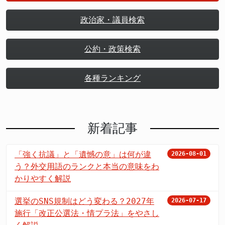
政治家・議員検索
公約・政策検索
各種ランキング
新着記事
「強く抗議」と「遺憾の意」は何が違
2026-08-01
う？外交用語のランクと本当の意味をわ
かりやすく解説
選挙のSNS規制はどう変わる？2027年
2026-07-17
施行「改正公選法・情プラ法」をやさし