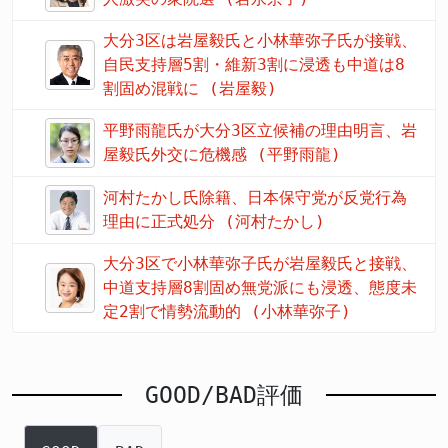
大分3区は岩屋毅氏と小林華弥子氏が接戦、
自民支持層5割・維新3割に浸透も中道は8
割固め混戦に (岩屋毅)
平野雨龍氏が大分3区立候補の理由明言、岩
屋毅氏外交に危機感 (平野雨龍)
河村たかし氏除籍、日本保守党が反党行為
理由に正式処分 (河村たかし)
大分3区で小林華弥子氏が岩屋毅氏と接戦、
中道支持層8割固め無党派にも浸透、態度未
定2割で情勢流動的 (小林華弥子)
GOOD/BAD評価