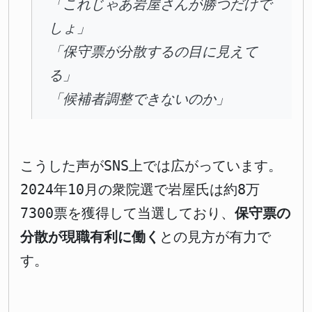
「これじゃあ岩屋さんが勝つだけで
しょ」
「保守票が分散するの目に見えて
る」
「候補者調整できないのか」
こうした声がSNS上では広がっています。
2024年10月の衆院選で岩屋氏は約8万
7300票を獲得して当選しており、
保守票の
分散が現職有利に働く
との見方が有力で
す。