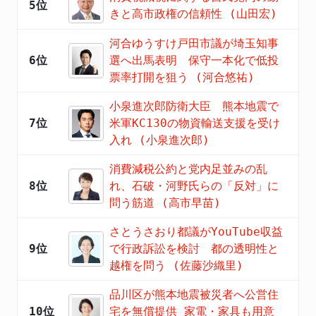
5位
きと高市政権の信頼性 (山田宏)
河合ゆうすけ戸田市議が埼玉知事
6位
選へ出馬表明 保守一本化で低投
票率打開を狙う (河合悠祐)
小泉進次郎防衛大臣 熊本地震で
7位
米軍KC130の物資輸送支援を受け
入れ (小泉進次郎)
消費減税公約と党内足並みの乱
8位
れ、石破・河野氏らの「反対」に
問う筋道 (高市早苗)
さとうさおり都議がYouTube収益
9位
で行政訴訟を検討 都の透明性と
越権を問う (佐藤沙織里)
品川区が熊本地震被災者へ公営住
10位
宅を無償提供 家電・家具も用意