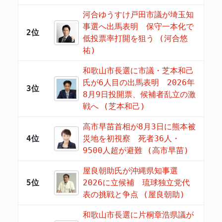
河合ゆうすけ戸田市議が埼玉知
事選へ出馬表明 保守一本化で
2位
低投票率打開を狙う (河合悠
祐)
和歌山市長選に市議・芝本和己
氏が6人目の出馬表明 2026年
3位
8月9日投開票、候補者乱立の激
戦へ (芝本和己)
高市早苗首相が8月3日に熊本被
4位
災地を初視察 死者36人・
9500人超が避難 (高市早苗)
屋良朝助氏が沖縄県知事選
5位
2026に立候補 琉球独立党代
表の挑戦と争点 (屋良朝助)
和歌山市長選に片桐章浩県議が