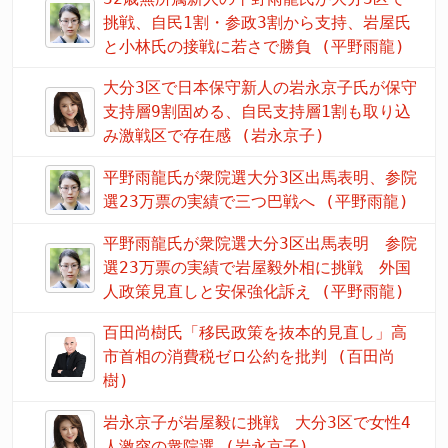
挑戦、自民1割・参政3割から支持、岩屋氏
と小林氏の接戦に若さで勝負 (平野雨龍)
大分3区で日本保守新人の岩永京子氏が保守
支持層9割固める、自民支持層1割も取り込
み激戦区で存在感 (岩永京子)
平野雨龍氏が衆院選大分3区出馬表明、参院
選23万票の実績で三つ巴戦へ (平野雨龍)
平野雨龍氏が衆院選大分3区出馬表明 参院
選23万票の実績で岩屋毅外相に挑戦 外国
人政策見直しと安保強化訴え (平野雨龍)
百田尚樹氏「移民政策を抜本的見直し」高
市首相の消費税ゼロ公約を批判 (百田尚
樹)
岩永京子が岩屋毅に挑戦 大分3区で女性4
人激突の衆院選 (岩永京子)