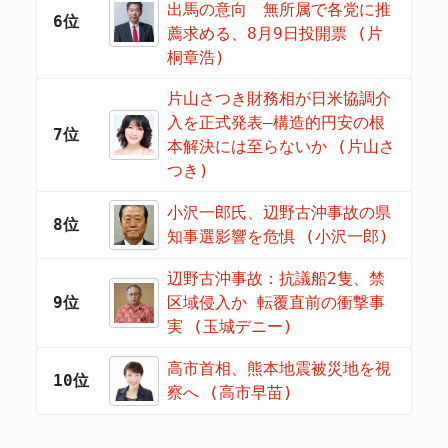
出馬の意向 無所属で各党に推
6位
薦求める、8月9日投開票 (片
桐章浩)
片山さつき財務相が日米協調介
入を正式発表―構造的円安の根
7位
本解決には至らないか (片山さ
つき)
小沢一郎氏、辺野古沖事故の県
8位
知事選影響を危惧 (小沢一郎)
辺野古沖事故：抗議船2隻、禁
9位
区域侵入か 転覆直前の衝撃事
実 (玉城デニー)
高市首相、熊本地震被災地を視
10位
察へ (高市早苗)