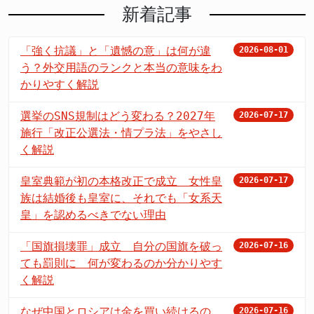
新着記事
「強く抗議」と「遺憾の意」は何が違
2026-08-01
う？外交用語のランクと本当の意味をわ
かりやすく解説
選挙のSNS規制はどう変わる？2027年
2026-07-17
施行「改正公選法・情プラ法」をやさし
く解説
皇室典範が初の本格改正で成立 女性皇
2026-07-17
族は結婚後も皇室に、それでも「女系天
皇」を認めるべきでない理由
「国旗損壊罪」成立 自分の国旗を破っ
2026-07-16
ても罰則に 何が変わるのか分かりやす
く解説
なぜ中国とロシアは金を買い続けるの
2026-07-16