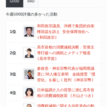
GOOD
BAD
今週GOOD評価の多かった活動
和田政宗議員、沖縄で集団的自衛
1位
権容認を訴え 安全保障強化へ
(和田政宗)
高市首相の消費減税決断：官僚主
2位
導打破への挑戦とメディア報道
(高市早苗)
参政党・神谷宗幣代表が福岡県議
3位
選に30人擁立表明 金銭授受「慣
習化」を厳しく批判 (神谷宗幣)
日米協調介入の背景に潜む高市首
4位
相の消費減税政策 (片山さつき)
消費税減税に関する自民党内の動