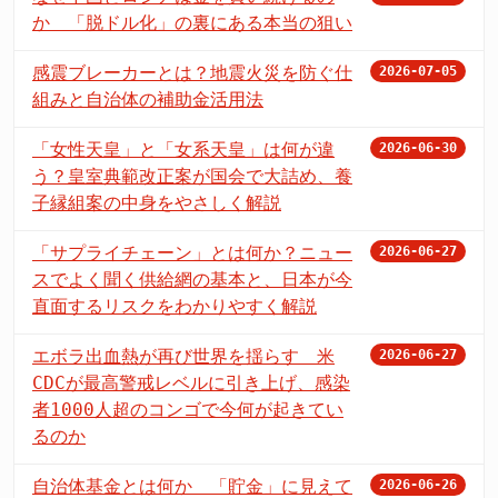
か 「脱ドル化」の裏にある本当の狙い
感震ブレーカーとは？地震火災を防ぐ仕
2026-07-05
組みと自治体の補助金活用法
「女性天皇」と「女系天皇」は何が違
2026-06-30
う？皇室典範改正案が国会で大詰め、養
子縁組案の中身をやさしく解説
「サプライチェーン」とは何か？ニュー
2026-06-27
スでよく聞く供給網の基本と、日本が今
直面するリスクをわかりやすく解説
エボラ出血熱が再び世界を揺らす 米
2026-06-27
CDCが最高警戒レベルに引き上げ、感染
者1000人超のコンゴで今何が起きてい
るのか
自治体基金とは何か 「貯金」に見えて
2026-06-26