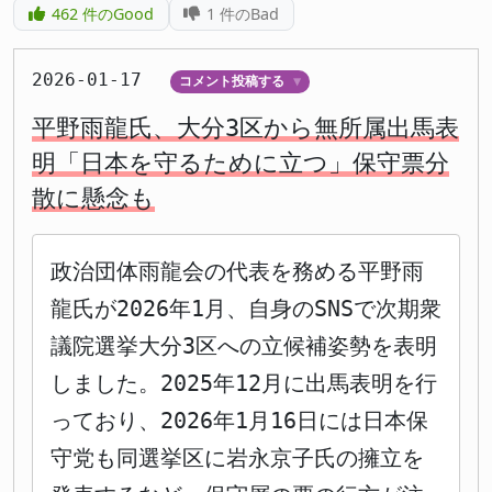
462
件のGood
1
件のBad
2026-01-17
コメント投稿する
▼
平野雨龍氏、大分3区から無所属出馬表
明「日本を守るために立つ」保守票分
散に懸念も
政治団体雨龍会の代表を務める平野雨
龍氏が2026年1月、自身のSNSで次期衆
議院選挙大分3区への立候補姿勢を表明
しました。2025年12月に出馬表明を行
っており、2026年1月16日には日本保
守党も同選挙区に岩永京子氏の擁立を