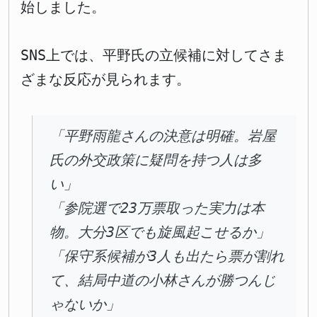
始しました。
SNS上では、平野氏の立候補に対してさま
ざまな反応が見られます。
「平野雨龍さんの決意は明確。岩屋
氏の外交政策に疑問を持つ人は多
い」
「参院選で23万票取った実力は本
物。大分3区でも旋風起こせるか」
「保守系候補が3人も出たら票が割れ
て、結局中道の小林さんが勝つんじ
ゃないか」