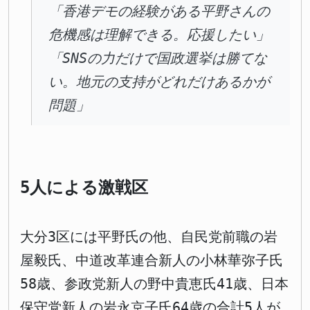
「香港デモの経験がある平野さんの
危機感は理解できる。応援したい」
「SNSの力だけで国政選挙は勝てな
い。地元の支持がどれだけあるかが
問題」
5人による激戦区
大分3区には平野氏の他、自民党前職の岩
屋毅氏、中道改革連合新人の小林華弥子氏
58歳、参政党新人の野中貴恵氏41歳、日本
保守党新人の岩永京子氏64歳の合計5人が