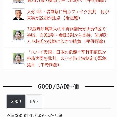
選23万票の実績で三つ巴戦へ (平野雨龍)
大分3区・岩屋毅に飛ぶフェイク批判 何が
真実か説明が焦点 (岩屋毅)
32歳無所属新人の平野雨龍氏が大分3区で
挑戦、自民1割・参政3割から支持、岩屋氏
と小林氏の接戦に若さで勝負 (平野雨龍)
「スパイ天国」日本の危機？平野雨龍氏が
外務大臣を批判、スパイ防止法制定を緊急
提言 (平野雨龍)
GOOD/BAD評価
GOOD
BAD
今週GOOD評価の多かった活動