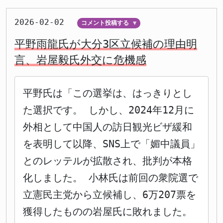
2026-02-02
コメント投稿する
▼
平野雨龍氏が大分3区立候補の理由明
言、岩屋毅氏外交に危機感
平野氏は「この選挙は、はっきりとし
た選択です。 しかし、2024年12月に
外相として中国人の訪日観光ビザ緩和
を表明して以降、SNS上で「媚中議員」
とのレッテルが拡散され、批判が本格
化しました。 小林氏は前回の衆院選で
立憲民主党から立候補し、6万207票を
獲得したものの岩屋氏に敗れました。