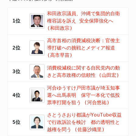
和田政宗議員、沖縄で集団的自衛
1位
権容認を訴え 安全保障強化へ
(和田政宗)
高市首相の消費減税決断：官僚主
2位
導打破への挑戦とメディア報道
(高市早苗)
消費税減税に関する自民党内の動
3位
きと高市政権の信頼性 (山田宏)
河合ゆうすけ戸田市議が埼玉知事
4位
選へ出馬表明 保守一本化で低投
票率打開を狙う (河合悠祐)
さとうさおり都議がYouTube収益
5位
で行政訴訟を検討 都の透明性と
越権を問う (佐藤沙織里)