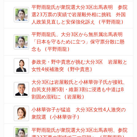
平野雨龍氏が衆院選大分3区出馬表明 参院
選23万票の実績で岩屋毅外相に挑戦 外国
人政策見直しと安保強化訴え (平野雨龍)
平野雨龍氏、大分3区から無所属出馬表明
「日本を守るために立つ」保守票分散に懸
念も (平野雨龍)
参政党・野中貴恵が挑む大分3区 岩屋毅と
女性4候補激突 (野中貴恵)
大分3区は岩屋毅氏と小林華弥子氏が接戦、
自民支持層5割・維新3割に浸透も中道は8
割固め混戦に (岩屋毅)
小林華弥子が猛追 大分3区女性4人激突の
衆院選 (小林華弥子)
平野雨龍氏が衆院選大分3区出馬表明、参院