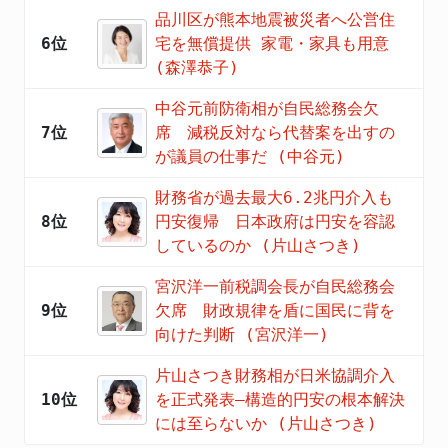
品川区が熊本地震被災者へ公営住
6位
宅を無償提供 家電・家具も用意
(森澤恭子)
中谷元前防衛相が自民総務会欠
7位
席 減税反対なら代替案を出すの
が議員の仕事だ (中谷元)
財務省が過去最大6.2兆円介入も
8位
円安復帰 日本政府は円安を容認
しているのか (片山さつき)
宮沢洋一前税調会長が自民総務会
9位
欠席 財政規律を盾に国民に背を
向けた判断 (宮沢洋一)
片山さつき財務相が日米協調介入
10位
を正式発表―構造的円安の根本解決
には至らないか (片山さつき)