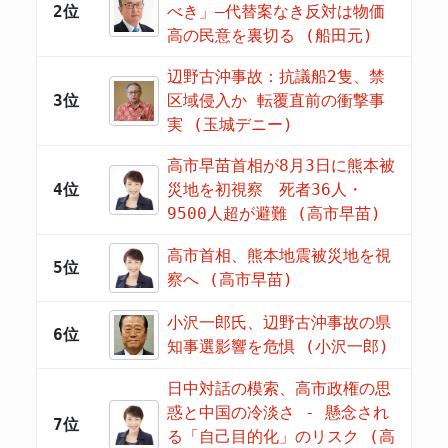
2位
べき」―代替案なき反対は物価
高の民意を裏切る (船田元)
辺野古沖事故：抗議船2隻、禁
3位
区域侵入か 転覆直前の衝撃事
実 (玉城デニー)
高市早苗首相が8月3日に熊本被
4位
災地を初視察 死者36人・
9500人超が避難 (高市早苗)
高市首相、熊本地震被災地を視
5位
察へ (高市早苗)
小沢一郎氏、辺野古沖事故の県
6位
知事選影響を危惧 (小沢一郎)
日中対話の模索、高市政権の思
惑と中国の冷淡さ - 懸念され
7位
る「自己目的化」のリスク (高