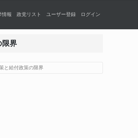
挙情報
政党リスト
ユーザー登録
ログイン
の限界
策と給付政策の限界