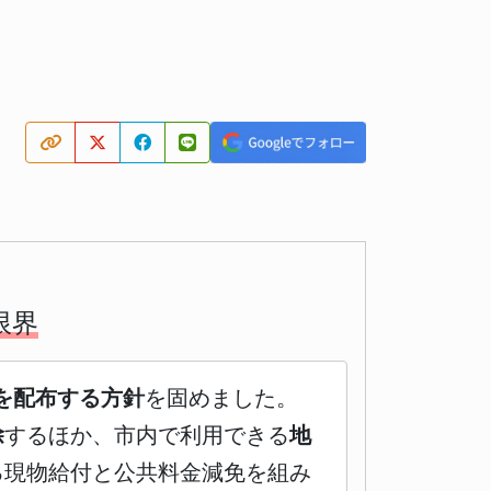
限界
を配布する方針
を固めました。
除
するほか、市内で利用できる
地
る現物給付と公共料金減免を組み