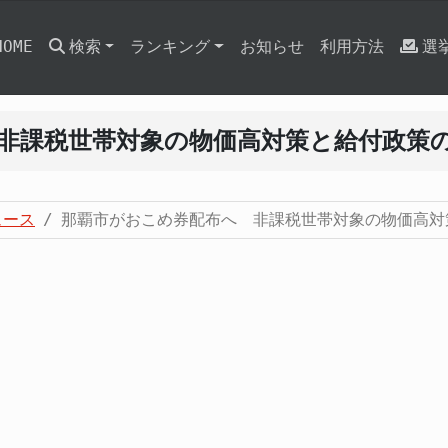
HOME
検索
ランキング
お知らせ
利用方法
選
非課税世帯対象の物価高対策と給付政策
ュース
那覇市がおこめ券配布へ 非課税世帯対象の物価高対