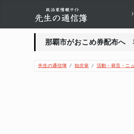
那覇市がおこめ券配布へ 
先生の通信簿
知念覚
活動・発言・ニ