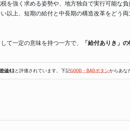
減税を強く求める姿勢や、地方独自で実行可能な負
ない以上、短期の給付と中長期の構造改革をどう両
として一定の意味を持つ一方で、
「給付ありき」の
差値43
と評価されています。下記
GOOD・BADボタン
からあな