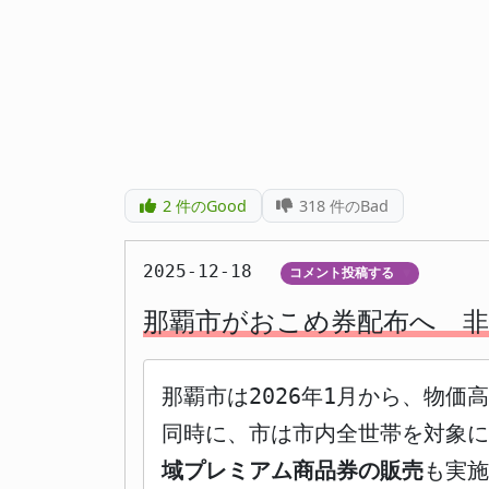
2
件のGood
318
件のBad
2025-12-18
コメント投稿する
▼
那覇市がおこめ券配布へ 非
那覇市は2026年1月から、物価
同時に、市は市内全世帯を対象に2
域プレミアム商品券の販売
も実施