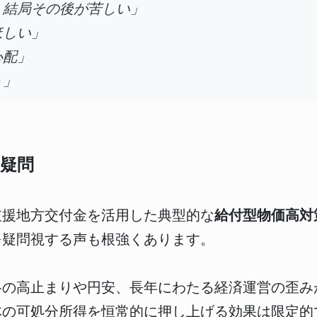
、結局その後が苦しい」
ほしい」
心配」
う」
疑問
支援地方交付金を活用した典型的な
給付型物価高対
を疑問視する声も根強くあります。
格の高止まりや円安、長年にわたる経済運営の歪み
体の可処分所得を恒常的に押し上げる効果は限定的