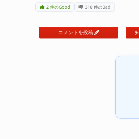
2
件のGood
318
件のBad
コメントを投稿