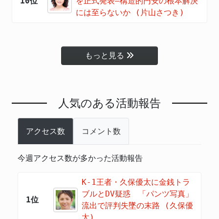
10位
を正式発表―構造的円安の根本解決
には至らないか (片山さつき)
もっと見る
人気のある活動報告
アクセス数
コメント数
今週アクセス数が多かった活動報告
K-1王者・久保優太に金銭トラ
ブルとDV疑惑 「パンツ写真」
1位
流出で評判失墜の末路 (久保優
太)