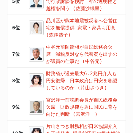
5位
で行政訴訟を検討 都の透明性と
越権を問う (佐藤沙織里)
品川区が熊本地震被災者へ公営住
6位
宅を無償提供 家電・家具も用意
(森澤恭子)
中谷元前防衛相が自民総務会欠
7位
席 減税反対なら代替案を出すの
が議員の仕事だ (中谷元)
財務省が過去最大6.2兆円介入も
8位
円安復帰 日本政府は円安を容認
しているのか (片山さつき)
宮沢洋一前税調会長が自民総務会
9位
欠席 財政規律を盾に国民に背を
向けた判断 (宮沢洋一)
片山さつき財務相が日米協調介入