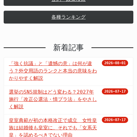
各種ランキング
新着記事
「強く抗議」と「遺憾の意」は何が違
2026-08-01
う？外交用語のランクと本当の意味をわ
かりやすく解説
選挙のSNS規制はどう変わる？2027年
2026-07-17
施行「改正公選法・情プラ法」をやさし
く解説
皇室典範が初の本格改正で成立 女性皇
2026-07-17
族は結婚後も皇室に、それでも「女系天
皇」を認めるべきでない理由