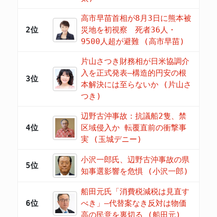
高市早苗首相が8月3日に熊本被
2位
災地を初視察 死者36人・
9500人超が避難 (高市早苗)
片山さつき財務相が日米協調介
入を正式発表―構造的円安の根
3位
本解決には至らないか (片山さ
つき)
辺野古沖事故：抗議船2隻、禁
4位
区域侵入か 転覆直前の衝撃事
実 (玉城デニー)
小沢一郎氏、辺野古沖事故の県
5位
知事選影響を危惧 (小沢一郎)
船田元氏「消費税減税は見直す
6位
べき」―代替案なき反対は物価
高の民意を裏切る (船田元)