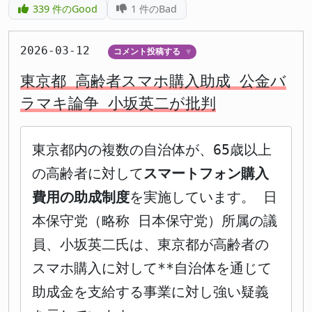
339
件のGood
1
件のBad
2026-03-12
コメント投稿する
▼
東京都 高齢者スマホ購入助成 公金バ
ラマキ論争 小坂英二が批判
東京都内の複数の自治体が、65歳以上
の高齢者に対して
スマートフォン購入
費用の助成制度
を実施しています。 日
本保守党（略称 日本保守党）所属の議
員、小坂英二氏は、東京都が高齢者の
スマホ購入に対して**自治体を通じて
助成金を支給する事業に対し強い疑義