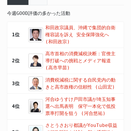
今週GOOD評価の多かった活動
和田政宗議員、沖縄で集団的自衛
1位
権容認を訴え 安全保障強化へ
(和田政宗)
高市首相の消費減税決断：官僚主
2位
導打破への挑戦とメディア報道
(高市早苗)
消費税減税に関する自民党内の動
3位
きと高市政権の信頼性 (山田宏)
河合ゆうすけ戸田市議が埼玉知事
4位
選へ出馬表明 保守一本化で低投
票率打開を狙う (河合悠祐)
さとうさおり都議がYouTube収益