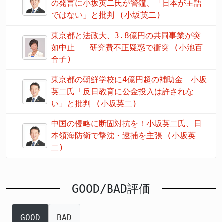
の発言に小坂英二氏が警鐘、「日本が主語
ではない」と批判 (小坂英二)
東京都と法政大、3.8億円の共同事業が突
如中止 – 研究費不正疑惑で衝突 (小池百
合子)
東京都の朝鮮学校に4億円超の補助金 小坂
英二氏「反日教育に公金投入は許されな
い」と批判 (小坂英二)
中国の侵略に断固対抗を！小坂英二氏、日
本領海防衛で撃沈・逮捕を主張 (小坂英
二)
GOOD/BAD評価
GOOD
BAD