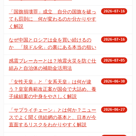
「国旗損壊罪」成立 自分の国旗を破っ
2026-07-16
ても罰則に 何が変わるのか分かりやす
く解説
なぜ中国とロシアは金を買い続けるの
2026-07-16
か 「脱ドル化」の裏にある本当の狙い
感震ブレーカーとは？地震火災を防ぐ仕
2026-07-05
組みと自治体の補助金活用法
「女性天皇」と「女系天皇」は何が違
2026-06-30
う？皇室典範改正案が国会で大詰め、養
子縁組案の中身をやさしく解説
「サプライチェーン」とは何か？ニュー
2026-06-27
スでよく聞く供給網の基本と、日本が今
直面するリスクをわかりやすく解説