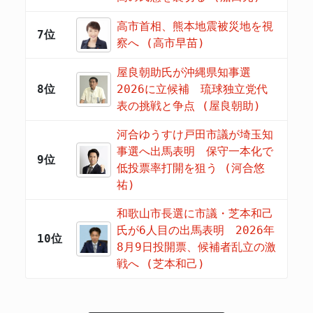
高市首相、熊本地震被災地を視
7位
察へ (高市早苗)
屋良朝助氏が沖縄県知事選
8位
2026に立候補 琉球独立党代
表の挑戦と争点 (屋良朝助)
河合ゆうすけ戸田市議が埼玉知
事選へ出馬表明 保守一本化で
9位
低投票率打開を狙う (河合悠
祐)
和歌山市長選に市議・芝本和己
氏が6人目の出馬表明 2026年
10位
8月9日投開票、候補者乱立の激
戦へ (芝本和己)