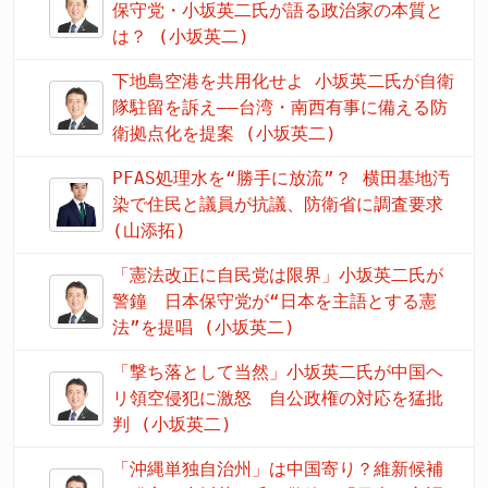
保守党・小坂英二氏が語る政治家の本質と
は？ (小坂英二)
下地島空港を共用化せよ 小坂英二氏が自衛
隊駐留を訴え――台湾・南西有事に備える防
衛拠点化を提案 (小坂英二)
PFAS処理水を“勝手に放流”？ 横田基地汚
染で住民と議員が抗議、防衛省に調査要求
(山添拓)
「憲法改正に自民党は限界」小坂英二氏が
警鐘 日本保守党が“日本を主語とする憲
法”を提唱 (小坂英二)
「撃ち落として当然」小坂英二氏が中国ヘ
リ領空侵犯に激怒 自公政権の対応を猛批
判 (小坂英二)
「沖縄単独自治州」は中国寄り？維新候補