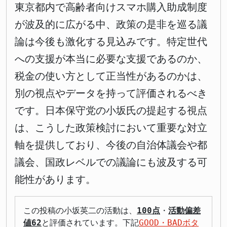
東京都内で高齢者向けスマホ購入助成制度
が波及的に広がる中、政策の是非を巡る議
論は今後も激化する見込みです。特定世代
への支援が本当に必要な支援であるのか、
税金の使い方として正当性があるのかは、
別の視点やデータを持って評価されるべき
です。日本保守党の小坂氏の提起する視点
は、こうした政策検討において重要な対立
軸を提供しており、今後の自治体議会や都
議会、国政レベルでの議論にも波及する可
能性があります。
この投稿の小坂英二の活動は、
100点
・
活動偏差
値62
と評価されています。下記
GOOD・BADボタ