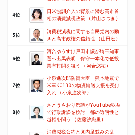
日米協調介入の背景に潜む高市首
4位
相の消費減税政策 (片山さつき)
消費税減税に関する自民党内の動
5位
きと高市政権の信頼性 (山田宏)
河合ゆうすけ戸田市議が埼玉知事
6位
選へ出馬表明 保守一本化で低投
票率打開を狙う (河合悠祐)
小泉進次郎防衛大臣 熊本地震で
7位
米軍KC130の物資輸送支援を受け
入れ (小泉進次郎)
さとうさおり都議がYouTube収益
8位
で行政訴訟を検討 都の透明性と
越権を問う (佐藤沙織里)
消費減税公約と党内足並みの乱