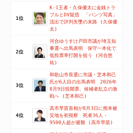
K-1王者・久保優太に金銭トラ
ブルとDV疑惑 「パンツ写真」
1位
流出で評判失墜の末路 (久保優
太)
河合ゆうすけ戸田市議が埼玉知
事選へ出馬表明 保守一本化で
2位
低投票率打開を狙う (河合悠
祐)
和歌山市長選に市議・芝本和己
氏が6人目の出馬表明 2026年
3位
8月9日投開票、候補者乱立の激
戦へ (芝本和己)
高市早苗首相が8月3日に熊本被
4位
災地を初視察 死者36人・
9500人超が避難 (高市早苗)