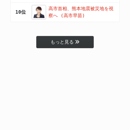
高市首相、熊本地震被災地を視
10位
察へ (高市早苗)
もっと見る