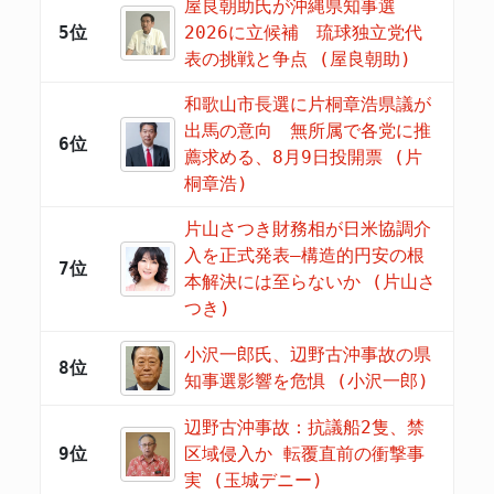
屋良朝助氏が沖縄県知事選
5位
2026に立候補 琉球独立党代
表の挑戦と争点 (屋良朝助)
和歌山市長選に片桐章浩県議が
出馬の意向 無所属で各党に推
6位
薦求める、8月9日投開票 (片
桐章浩)
片山さつき財務相が日米協調介
入を正式発表―構造的円安の根
7位
本解決には至らないか (片山さ
つき)
小沢一郎氏、辺野古沖事故の県
8位
知事選影響を危惧 (小沢一郎)
辺野古沖事故：抗議船2隻、禁
9位
区域侵入か 転覆直前の衝撃事
実 (玉城デニー)