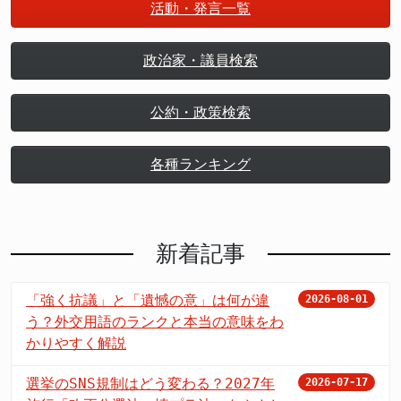
活動・発言一覧
政治家・議員検索
公約・政策検索
各種ランキング
新着記事
「強く抗議」と「遺憾の意」は何が違
2026-08-01
う？外交用語のランクと本当の意味をわ
かりやすく解説
選挙のSNS規制はどう変わる？2027年
2026-07-17