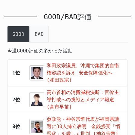
GOOD/BAD評価
GOOD
BAD
今週GOOD評価の多かった活動
和田政宗議員、沖縄で集団的自衛
1位
権容認を訴え 安全保障強化へ
(和田政宗)
高市首相の消費減税決断：官僚主
2位
導打破への挑戦とメディア報道
(高市早苗)
参政党・神谷宗幣代表が福岡県議
3位
選に30人擁立表明 金銭授受「慣
習化」を厳しく批判 (神谷宗幣)