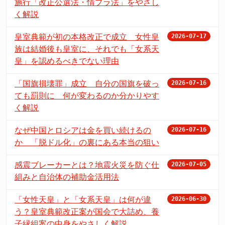
施行「改正公選法・情プラ法」をやさし
く解説
皇室典範が初の本格改正で成立 女性皇
2026-07-17
族は結婚後も皇室に、それでも「女系天
皇」を認めるべきでない理由
「国旗損壊罪」成立 自分の国旗を破っ
2026-07-16
ても罰則に 何が変わるのか分かりやす
く解説
なぜ中国とロシアは金を買い続けるの
2026-07-16
か 「脱ドル化」の裏にある本当の狙い
感震ブレーカーとは？地震火災を防ぐ仕
2026-07-05
組みと自治体の補助金活用法
「女性天皇」と「女系天皇」は何が違
2026-06-30
う？皇室典範改正案が国会で大詰め、養
子縁組案の中身をやさしく解説