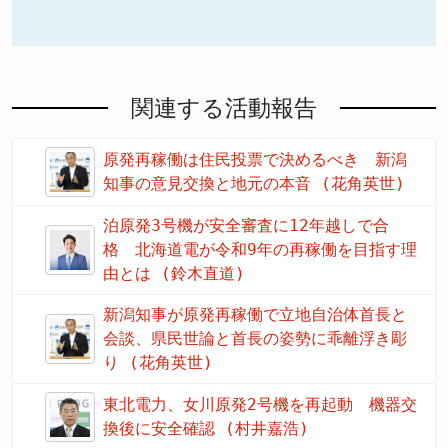
関連する活動報告
原発再稼働は住民投票で決めるべき 新潟
知事の意見交換と地元の本音 (花角英世)
泊原発3号機が安全審査に12年越しで合
格 北海道電が令和9年の再稼働を目指す理
由とは (鈴木直道)
新潟知事が原発再稼働で立地自治体首長と
会談、県民世論と首長の姿勢に乖離浮き彫
り (花角英世)
東北電力、女川原発2号機を再起動 機器交
換後に安全確認 (村井嘉浩)