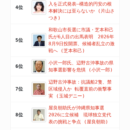
入を正式発表―構造的円安の根
4位
本解決には至らないか (片山さ
つき)
和歌山市長選に市議・芝本和己
氏が6人目の出馬表明 2026年
5位
8月9日投開票、候補者乱立の激
戦へ (芝本和己)
小沢一郎氏、辺野古沖事故の県
6位
知事選影響を危惧 (小沢一郎)
辺野古沖事故：抗議船2隻、禁
7位
区域侵入か 転覆直前の衝撃事
実 (玉城デニー)
屋良朝助氏が沖縄県知事選
8位
2026に立候補 琉球独立党代
表の挑戦と争点 (屋良朝助)