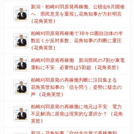
新潟・柏崎刈羽原発再稼働、公聴会6月開催
へ 県民意見を重視し花角知事が方針明言
(花角英世)
柏崎刈羽原発再稼働で30キロ圏自治体の半
数近くが反対多数、花角知事の判断に重圧
(花角英世)
柏崎刈羽原発再稼働 新潟県民の7割が東電
運転に不安 必要性は5割超 (花角英世)
柏崎刈羽原発の再稼働判断に注目集まる
花角英世知事の「信を問う」姿勢に疑念の
声 (花角英世)
柏崎刈羽原発の再稼働に地元は不安 電力
不足解消に原発は現実的な選択か？ (花角
英世)
新潟・花角知事「交付金次第で再稼働判