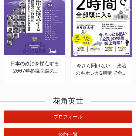
日本の政治を採点する
今さら聞けない! 政治
―2007年参議院選の公
のキホンが2時間で全部
約検証
頭に入る
花角英世
プロフィール
公約一覧