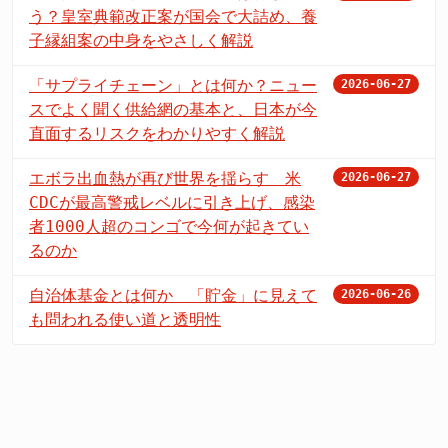
う？皇室典範改正案が国会で大詰め、養
子縁組案の中身をやさしく解説
「サプライチェーン」とは何か？ニュー
2026-06-27
スでよく聞く供給網の基本と、日本が今
直面するリスクをわかりやすく解説
エボラ出血熱が再び世界を揺らす 米
2026-06-27
CDCが最高警戒レベルに引き上げ、感染
者1000人超のコンゴで今何が起きてい
るのか
自治体基金とは何か 「貯金」に見えて
2026-06-26
も問われる使い道と透明性