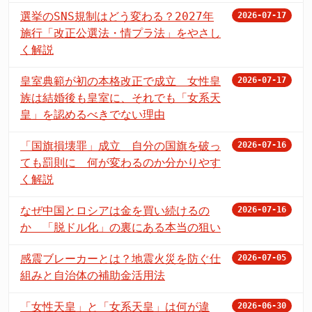
選挙のSNS規制はどう変わる？2027年
2026-07-17
施行「改正公選法・情プラ法」をやさし
く解説
皇室典範が初の本格改正で成立 女性皇
2026-07-17
族は結婚後も皇室に、それでも「女系天
皇」を認めるべきでない理由
「国旗損壊罪」成立 自分の国旗を破っ
2026-07-16
ても罰則に 何が変わるのか分かりやす
く解説
なぜ中国とロシアは金を買い続けるの
2026-07-16
か 「脱ドル化」の裏にある本当の狙い
感震ブレーカーとは？地震火災を防ぐ仕
2026-07-05
組みと自治体の補助金活用法
「女性天皇」と「女系天皇」は何が違
2026-06-30