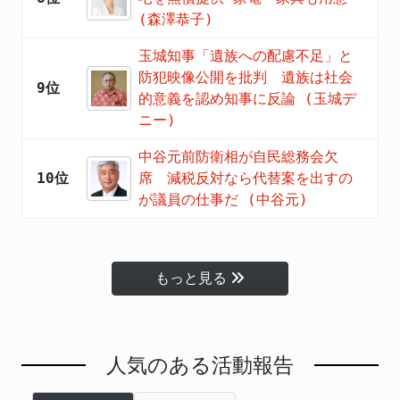
(森澤恭子)
玉城知事「遺族への配慮不足」と
防犯映像公開を批判 遺族は社会
9位
的意義を認め知事に反論 (玉城デ
ニー)
中谷元前防衛相が自民総務会欠
10位
席 減税反対なら代替案を出すの
が議員の仕事だ (中谷元)
もっと見る
人気のある活動報告