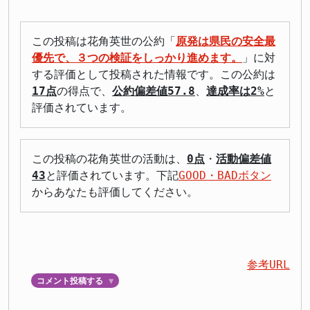
この投稿は花角英世の公約「
原発は県民の安全最
優先で、３つの検証をしっかり進めます。
」に対
する評価として投稿された情報です。この公約は
17点
の得点で、
公約偏差値57.8
、
達成率は2%
と
評価されています。
この投稿の花角英世の活動は、
0点
・
活動偏差値
43
と評価されています。下記
GOOD・BADボタン
からあなたも評価してください。
参考URL
コメント投稿する
▼