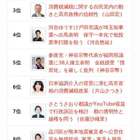
消費税減税に関する自民党内の動
3位
きと高市政権の信頼性 (山田宏)
河合ゆうすけ戸田市議が埼玉知事
4位
選へ出馬表明 保守一本化で低投
票率打開を狙う (河合悠祐)
参政党・神谷宗幣代表が福岡県議
5位
選に30人擁立表明 金銭授受「慣
習化」を厳しく批判 (神谷宗幣)
日米協調介入の背景に潜む高市首
6位
相の消費減税政策 (片山さつき)
さとうさおり都議がYouTube収益
7位
で行政訴訟を検討 都の透明性と
越権を問う (佐藤沙織里)
品川区が熊本地震被災者へ公営住
8位
宅を無償提供 家電・家具も用意