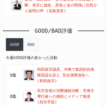
断」発言に波紋 原発と金の関係に住民か
ら疑問の声 (花角英世)
GOOD/BAD評価
GOOD
BAD
今週GOOD評価の多かった活動
和田政宗議員、沖縄で集団的自衛
1位
権容認を訴え 安全保障強化へ
(和田政宗)
高市首相の消費減税決断：官僚主
2位
導打破への挑戦とメディア報道
(高市早苗)