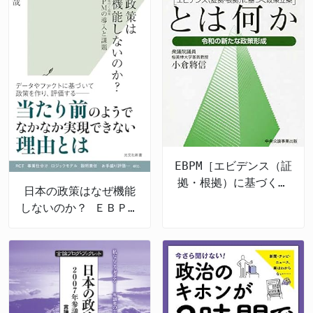
EBPM［エビデンス（証
拠・根拠）に基づく政
日本の政策はなぜ機能
策立案］とは何か 令
しないのか？ ＥＢＰＭ
和の新たな政策形成
の導入と課題