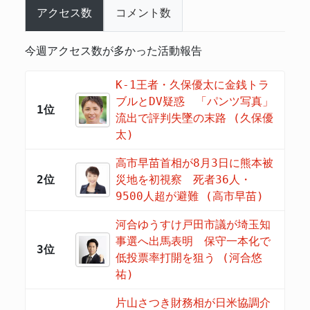
アクセス数
コメント数
今週アクセス数が多かった活動報告
K-1王者・久保優太に金銭トラ
ブルとDV疑惑 「パンツ写真」
1位
流出で評判失墜の末路 (久保優
太)
高市早苗首相が8月3日に熊本被
2位
災地を初視察 死者36人・
9500人超が避難 (高市早苗)
河合ゆうすけ戸田市議が埼玉知
事選へ出馬表明 保守一本化で
3位
低投票率打開を狙う (河合悠
祐)
片山さつき財務相が日米協調介