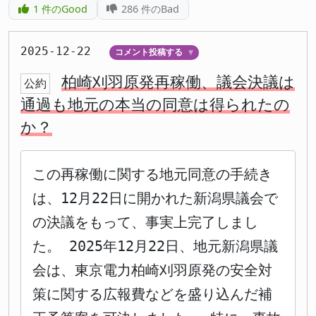
1
件のGood
286
件のBad
2025-12-22
コメント投稿する
▼
柏崎刈羽原発再稼働、議会決議は
公約
通過も地元の本当の同意は得られたの
か？
この再稼働に関する地元同意の手続き
は、12月22日に開かれた新潟県議会で
の決議をもって、事実上完了しまし
た。 2025年12月22日、地元新潟県議
会は、東京電力柏崎刈羽原発の安全対
策に関する広報費などを盛り込んだ補