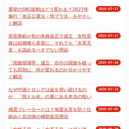
選挙のSNS規制はどう変わる？2027年
2026-07-17
施行「改正公選法・情プラ法」をやさし
く解説
皇室典範が初の本格改正で成立 女性皇
2026-07-17
族は結婚後も皇室に、それでも「女系天
皇」を認めるべきでない理由
「国旗損壊罪」成立 自分の国旗を破っ
2026-07-16
ても罰則に 何が変わるのか分かりやす
く解説
なぜ中国とロシアは金を買い続けるの
2026-07-16
か 「脱ドル化」の裏にある本当の狙い
感震ブレーカーとは？地震火災を防ぐ仕
2026-07-05
組みと自治体の補助金活用法