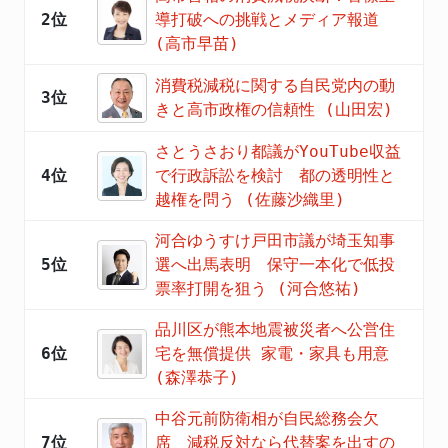
2位
導打破への挑戦とメディア報道
(高市早苗)
消費税減税に関する自民党内の動
3位
きと高市政権の信頼性 (山田宏)
さとうさおり都議がYouTube収益
4位
で行政訴訟を検討 都の透明性と
越権を問う (佐藤沙織里)
河合ゆうすけ戸田市議が埼玉知事
5位
選へ出馬表明 保守一本化で低投
票率打開を狙う (河合悠祐)
品川区が熊本地震被災者へ公営住
6位
宅を無償提供 家電・家具も用意
(森澤恭子)
中谷元前防衛相が自民総務会欠
7位
席 減税反対なら代替案を出すの