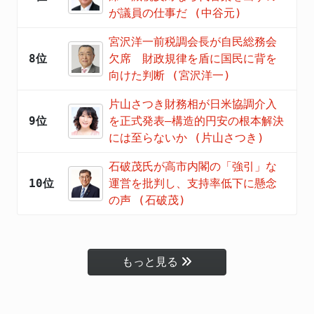
が議員の仕事だ (中谷元)
宮沢洋一前税調会長が自民総務会
8位
欠席 財政規律を盾に国民に背を
向けた判断 (宮沢洋一)
片山さつき財務相が日米協調介入
9位
を正式発表―構造的円安の根本解決
には至らないか (片山さつき)
石破茂氏が高市内閣の「強引」な
10位
運営を批判し、支持率低下に懸念
の声 (石破茂)
もっと見る