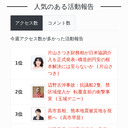
人気のある活動報告
アクセス数
コメント数
今週アクセス数が多かった活動報告
片山さつき財務相が日米協調介
入を正式発表―構造的円安の根
1位
本解決には至らないか (片山さ
つき)
辺野古沖事故：抗議船2隻、禁
2位
区域侵入か 転覆直前の衝撃事
実 (玉城デニー)
高市首相、熊本地震被災地を視
3位
察へ (高市早苗)