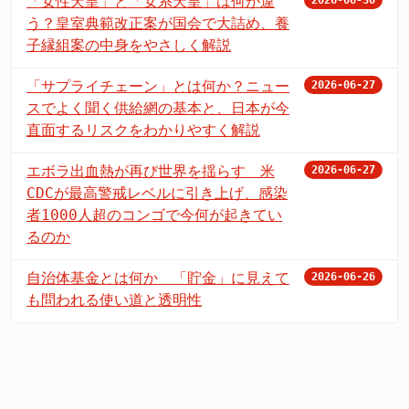
「女性天皇」と「女系天皇」は何が違
2026-06-30
う？皇室典範改正案が国会で大詰め、養
子縁組案の中身をやさしく解説
「サプライチェーン」とは何か？ニュー
2026-06-27
スでよく聞く供給網の基本と、日本が今
直面するリスクをわかりやすく解説
エボラ出血熱が再び世界を揺らす 米
2026-06-27
CDCが最高警戒レベルに引き上げ、感染
者1000人超のコンゴで今何が起きてい
るのか
自治体基金とは何か 「貯金」に見えて
2026-06-26
も問われる使い道と透明性