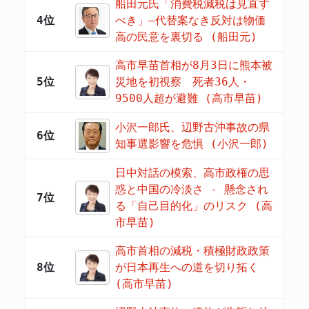
船田元氏「消費税減税は見直す
4位
べき」―代替案なき反対は物価
高の民意を裏切る (船田元)
高市早苗首相が8月3日に熊本被
5位
災地を初視察 死者36人・
9500人超が避難 (高市早苗)
小沢一郎氏、辺野古沖事故の県
6位
知事選影響を危惧 (小沢一郎)
日中対話の模索、高市政権の思
惑と中国の冷淡さ - 懸念され
7位
る「自己目的化」のリスク (高
市早苗)
高市首相の減税・積極財政政策
8位
が日本再生への道を切り拓く
(高市早苗)