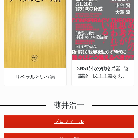
SNS時代の戦略兵器 陰
謀論 民主主義をむし
リベラルという病
ばむ認知戦の脅威
薄井浩一
プロフィール