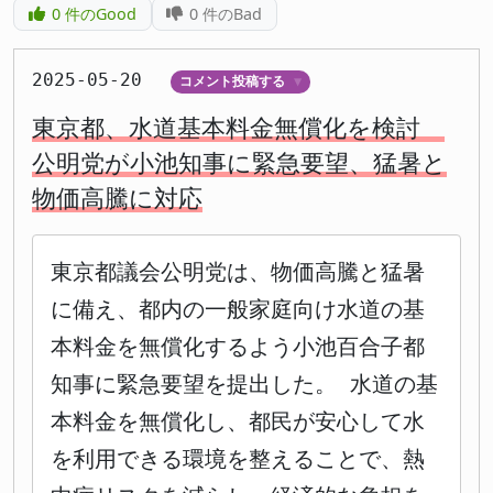
0
件のGood
0
件のBad
2025-05-20
コメント投稿する
▼
東京都、水道基本料金無償化を検討
公明党が小池知事に緊急要望、猛暑と
物価高騰に対応
東京都議会公明党は、物価高騰と猛暑
に備え、都内の一般家庭向け水道の基
本料金を無償化するよう小池百合子都
知事に緊急要望を提出した。 水道の基
本料金を無償化し、都民が安心して水
を利用できる環境を整えることで、熱