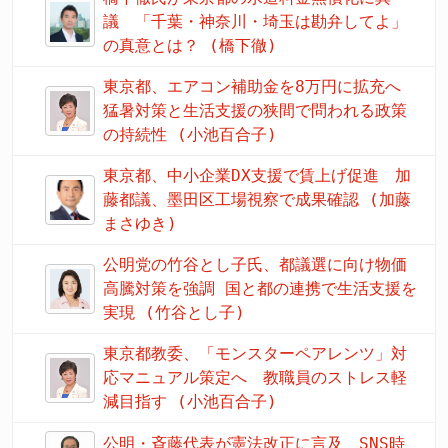
議 「千葉・神奈川・埼玉は勘弁してよ」
の真意とは？ (橋下徹)
東京都、エアコン補助金を8万円に拡充へ
猛暑対策と生活支援の狭間で問われる政策
の持続性 (小池百合子)
東京都、中小企業DX支援で賃上げ促進 加
藤都議、墨田区工場視察で成果確認 (加藤
まさゆき)
公明党の竹谷とし子氏、都議選に向け物価
高騰対策を強調 国と都の連携で生活支援を
実現 (竹谷とし子)
東京都教委、「モンスターペアレンツ」対
応マニュアル策定へ 教職員のストレス軽
減目指す (小池百合子)
公明・斉藤代表が憲法改正に言及 SNS時