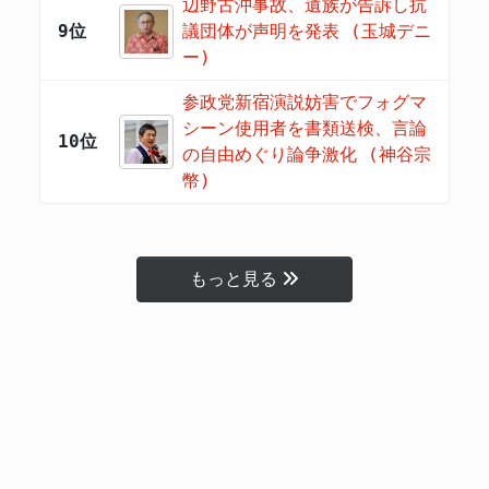
辺野古沖事故、遺族が告訴し抗
9位
議団体が声明を発表 (玉城デニ
ー)
参政党新宿演説妨害でフォグマ
シーン使用者を書類送検、言論
10位
の自由めぐり論争激化 (神谷宗
幣)
もっと見る