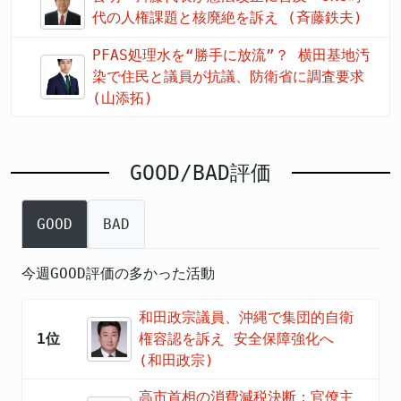
代の人権課題と核廃絶を訴え (斉藤鉄夫)
PFAS処理水を“勝手に放流”？ 横田基地汚
染で住民と議員が抗議、防衛省に調査要求
(山添拓)
GOOD/BAD評価
GOOD
BAD
今週GOOD評価の多かった活動
和田政宗議員、沖縄で集団的自衛
1位
権容認を訴え 安全保障強化へ
(和田政宗)
高市首相の消費減税決断：官僚主