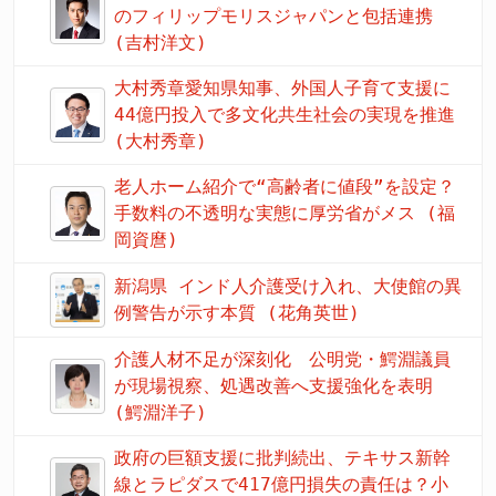
のフィリップモリスジャパンと包括連携
(吉村洋文)
大村秀章愛知県知事、外国人子育て支援に
44億円投入で多文化共生社会の実現を推進
(大村秀章)
老人ホーム紹介で“高齢者に値段”を設定？
手数料の不透明な実態に厚労省がメス (福
岡資麿)
新潟県 インド人介護受け入れ、大使館の異
例警告が示す本質 (花角英世)
介護人材不足が深刻化 公明党・鰐淵議員
が現場視察、処遇改善へ支援強化を表明
(鰐淵洋子)
政府の巨額支援に批判続出、テキサス新幹
線とラピダスで417億円損失の責任は？小