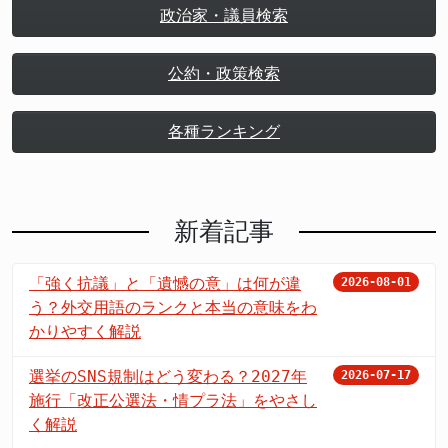
政治家・議員検索
公約・政策検索
各種ランキング
新着記事
「強く抗議」と「遺憾の意」は何が違
2026-08-01
う？外交用語のランクと本当の意味をわ
かりやすく解説
選挙のSNS規制はどう変わる？2027年
2026-07-17
施行「改正公選法・情プラ法」をやさし
く解説