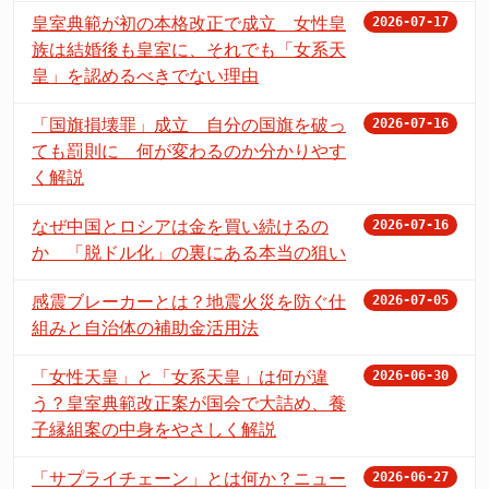
皇室典範が初の本格改正で成立 女性皇
2026-07-17
族は結婚後も皇室に、それでも「女系天
皇」を認めるべきでない理由
「国旗損壊罪」成立 自分の国旗を破っ
2026-07-16
ても罰則に 何が変わるのか分かりやす
く解説
なぜ中国とロシアは金を買い続けるの
2026-07-16
か 「脱ドル化」の裏にある本当の狙い
感震ブレーカーとは？地震火災を防ぐ仕
2026-07-05
組みと自治体の補助金活用法
「女性天皇」と「女系天皇」は何が違
2026-06-30
う？皇室典範改正案が国会で大詰め、養
子縁組案の中身をやさしく解説
「サプライチェーン」とは何か？ニュー
2026-06-27