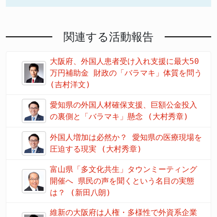
関連する活動報告
大阪府、外国人患者受け入れ支援に最大50
万円補助金 財政の「バラマキ」体質を問う
(吉村洋文)
愛知県の外国人材確保支援、巨額公金投入
の裏側と「バラマキ」懸念 (大村秀章)
外国人増加は必然か？ 愛知県の医療現場を
圧迫する現実 (大村秀章)
富山県「多文化共生」タウンミーティング
開催へ 県民の声を聞くという名目の実態
は？ (新田八朗)
維新の大阪府は人権・多様性で外資系企業