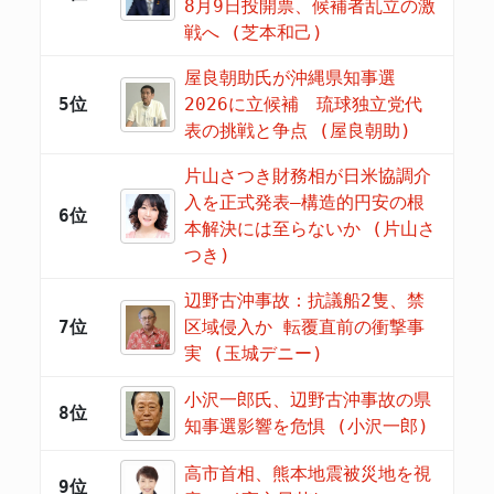
8月9日投開票、候補者乱立の激
戦へ (芝本和己)
屋良朝助氏が沖縄県知事選
5位
2026に立候補 琉球独立党代
表の挑戦と争点 (屋良朝助)
片山さつき財務相が日米協調介
入を正式発表―構造的円安の根
6位
本解決には至らないか (片山さ
つき)
辺野古沖事故：抗議船2隻、禁
7位
区域侵入か 転覆直前の衝撃事
実 (玉城デニー)
小沢一郎氏、辺野古沖事故の県
8位
知事選影響を危惧 (小沢一郎)
高市首相、熊本地震被災地を視
9位