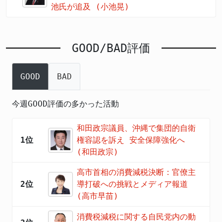
池氏が追及 (小池晃)
GOOD/BAD評価
GOOD
BAD
今週GOOD評価の多かった活動
和田政宗議員、沖縄で集団的自衛
1位
権容認を訴え 安全保障強化へ
(和田政宗)
高市首相の消費減税決断：官僚主
2位
導打破への挑戦とメディア報道
(高市早苗)
消費税減税に関する自民党内の動