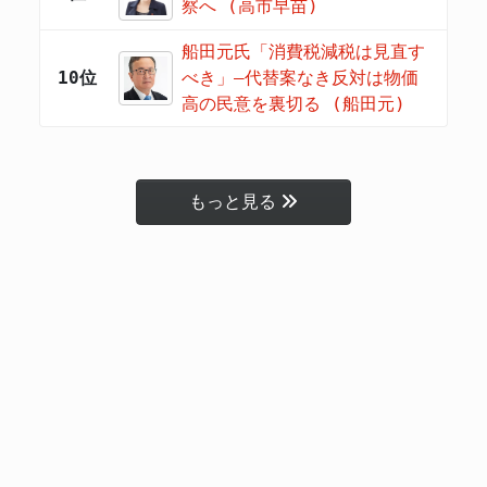
察へ (高市早苗)
船田元氏「消費税減税は見直す
10位
べき」―代替案なき反対は物価
高の民意を裏切る (船田元)
もっと見る