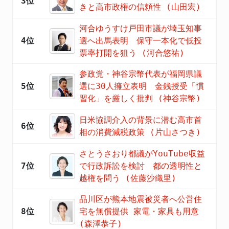
3位
きと高市政権の信頼性 (山田宏)
河合ゆうすけ戸田市議が埼玉知事
4位
選へ出馬表明 保守一本化で低投
票率打開を狙う (河合悠祐)
参政党・神谷宗幣代表が福岡県議
5位
選に30人擁立表明 金銭授受「慣
習化」を厳しく批判 (神谷宗幣)
日米協調介入の背景に潜む高市首
6位
相の消費減税政策 (片山さつき)
さとうさおり都議がYouTube収益
7位
で行政訴訟を検討 都の透明性と
越権を問う (佐藤沙織里)
品川区が熊本地震被災者へ公営住
8位
宅を無償提供 家電・家具も用意
(森澤恭子)