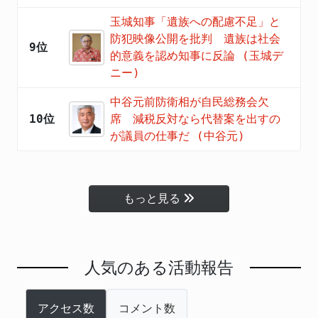
玉城知事「遺族への配慮不足」と
防犯映像公開を批判 遺族は社会
9位
的意義を認め知事に反論 (玉城デ
ニー)
中谷元前防衛相が自民総務会欠
10位
席 減税反対なら代替案を出すの
が議員の仕事だ (中谷元)
もっと見る
人気のある活動報告
アクセス数
コメント数