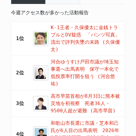
今週アクセス数が多かった活動報告
K-1王者・久保優太に金銭トラ
ブルとDV疑惑 「パンツ写真」
1位
流出で評判失墜の末路 (久保優
太)
河合ゆうすけ戸田市議が埼玉知
事選へ出馬表明 保守一本化で
2位
低投票率打開を狙う (河合悠
祐)
高市早苗首相が8月3日に熊本被
3位
災地を初視察 死者36人・
9500人超が避難 (高市早苗)
和歌山市長選に市議・芝本和己
氏が6人目の出馬表明 2026年
4位