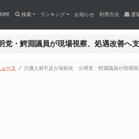
HOME
検索
ランキング
お知らせ
利用方法
選
明党・鰐淵議員が現場視察、処遇改善へ
ニュース
介護人材不足が深刻化 公明党・鰐淵議員が現場視