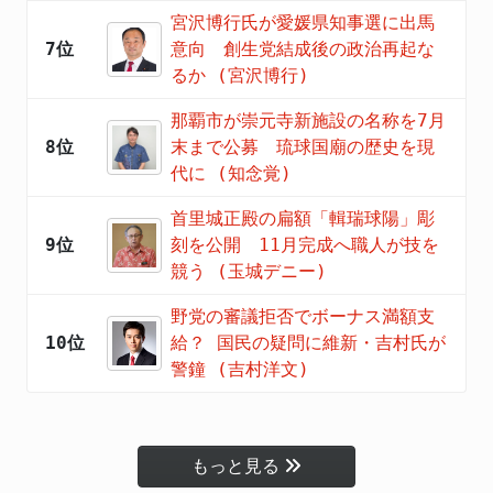
宮沢博行氏が愛媛県知事選に出馬
7位
意向 創生党結成後の政治再起な
るか (宮沢博行)
那覇市が崇元寺新施設の名称を7月
8位
末まで公募 琉球国廟の歴史を現
代に (知念覚)
首里城正殿の扁額「輯瑞球陽」彫
9位
刻を公開 11月完成へ職人が技を
競う (玉城デニー)
野党の審議拒否でボーナス満額支
10位
給？ 国民の疑問に維新・吉村氏が
警鐘 (吉村洋文)
もっと見る