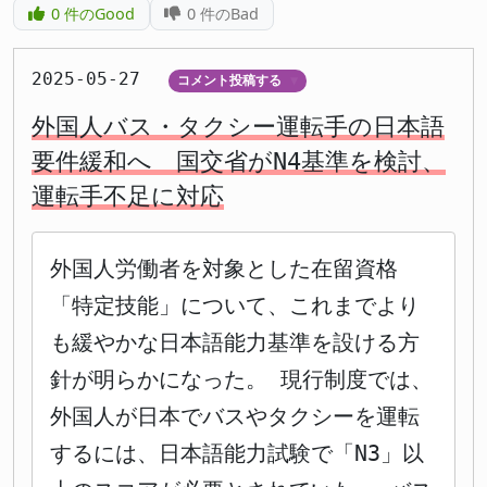
0
件のGood
0
件のBad
2025-05-27
コメント投稿する
▼
外国人バス・タクシー運転手の日本語
要件緩和へ 国交省がN4基準を検討、
運転手不足に対応
外国人労働者を対象とした在留資格
「特定技能」について、これまでより
も緩やかな日本語能力基準を設ける方
針が明らかになった。 現行制度では、
外国人が日本でバスやタクシーを運転
するには、日本語能力試験で「N3」以