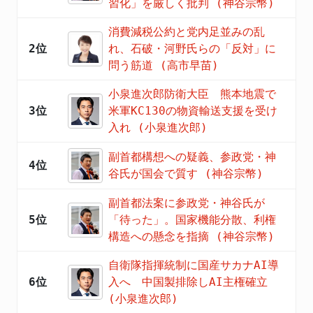
習化」を厳しく批判 (神谷宗幣)
消費減税公約と党内足並みの乱
2位
れ、石破・河野氏らの「反対」に
問う筋道 (高市早苗)
小泉進次郎防衛大臣 熊本地震で
3位
米軍KC130の物資輸送支援を受け
入れ (小泉進次郎)
副首都構想への疑義、参政党・神
4位
谷氏が国会で質す (神谷宗幣)
副首都法案に参政党・神谷氏が
5位
「待った」。国家機能分散、利権
構造への懸念を指摘 (神谷宗幣)
自衛隊指揮統制に国産サカナAI導
6位
入へ 中国製排除しAI主権確立
(小泉進次郎)