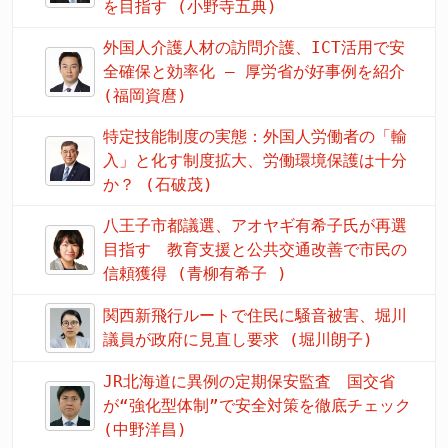
を目指す (小野寺五典)
外国人介護人材の訪問介護、ICT活用で安
全確保と効率化 – 厚労省が好事例を紹介
(福岡資麿)
特定技能制度の実態：外国人労働者の「輸
入」と化す制度拡大、労働環境保護は十分
か？ (石破茂)
八王子市都議選、アオヤギ有希子氏が再選
目指す 教育支援と公共交通改善で市民の
信頼獲得 (青柳有希子 )
関西新飛行ルートで住民に騒音被害、堀川
議員が政府に見直し要求 (堀川朗子)
JR北海道に異例の定期保安監査 国交省
が“強化型体制”で安全対策を徹底チェック
(中野洋昌)