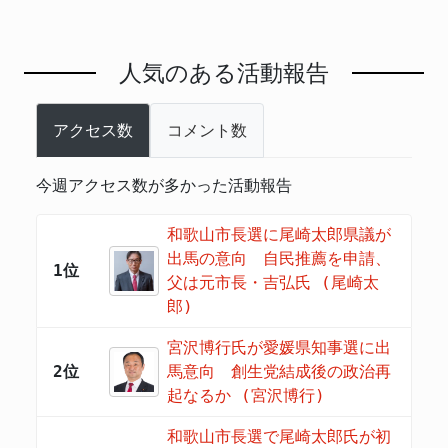
人気のある活動報告
アクセス数
コメント数
今週アクセス数が多かった活動報告
和歌山市長選に尾崎太郎県議が
出馬の意向 自民推薦を申請、
1位
父は元市長・吉弘氏 (尾崎太
郎)
宮沢博行氏が愛媛県知事選に出
2位
馬意向 創生党結成後の政治再
起なるか (宮沢博行)
和歌山市長選で尾崎太郎氏が初