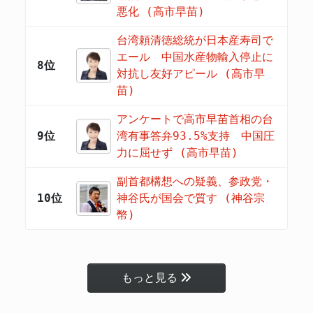
悪化 (高市早苗)
台湾頼清徳総統が日本産寿司で
エール 中国水産物輸入停止に
8位
対抗し友好アピール (高市早
苗)
アンケートで高市早苗首相の台
9位
湾有事答弁93.5%支持 中国圧
力に屈せず (高市早苗)
副首都構想への疑義、参政党・
10位
神谷氏が国会で質す (神谷宗
幣)
もっと見る