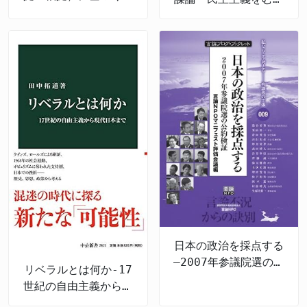
策立案］とは何か 令
ばむ認知戦の脅威
和の新たな政策形成
日本の政治を採点する
―2007年参議院選の公
リベラルとは何か-17
約検証
世紀の自由主義から現
代日本まで