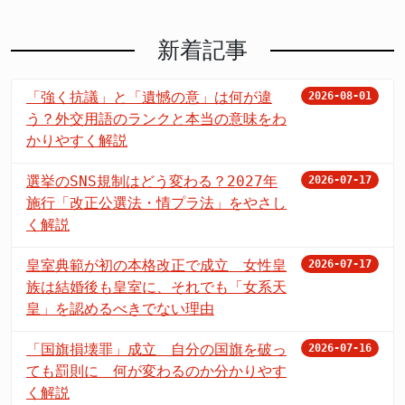
新着記事
「強く抗議」と「遺憾の意」は何が違
2026-08-01
う？外交用語のランクと本当の意味をわ
かりやすく解説
選挙のSNS規制はどう変わる？2027年
2026-07-17
施行「改正公選法・情プラ法」をやさし
く解説
皇室典範が初の本格改正で成立 女性皇
2026-07-17
族は結婚後も皇室に、それでも「女系天
皇」を認めるべきでない理由
「国旗損壊罪」成立 自分の国旗を破っ
2026-07-16
ても罰則に 何が変わるのか分かりやす
く解説