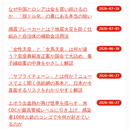
なぜ中国とロシアは金を買い続けるの
2026-07-16
か 「脱ドル化」の裏にある本当の狙い
感震ブレーカーとは？地震火災を防ぐ仕
2026-07-05
組みと自治体の補助金活用法
「女性天皇」と「女系天皇」は何が違
2026-06-30
う？皇室典範改正案が国会で大詰め、養
子縁組案の中身をやさしく解説
「サプライチェーン」とは何か？ニュー
2026-06-27
スでよく聞く供給網の基本と、日本が今
直面するリスクをわかりやすく解説
エボラ出血熱が再び世界を揺らす 米
2026-06-27
CDCが最高警戒レベルに引き上げ、感染
者1000人超のコンゴで今何が起きてい
るのか