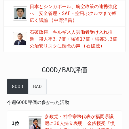
日本とシンガポール、航空政策の連携強化
へ 安全管理・SAF・空飛ぶクルマまで幅
広く議論 (中野洋昌)
石破政権、キルギス人労働者受け入れ推
進 殺人率3.7倍・強盗17倍・強姦3.3倍
の治安リスクに懸念の声 (石破茂)
GOOD/BAD評価
GOOD
BAD
今週GOOD評価の多かった活動
参政党・神谷宗幣代表が福岡県議
1位
選に30人擁立表明 金銭授受「慣