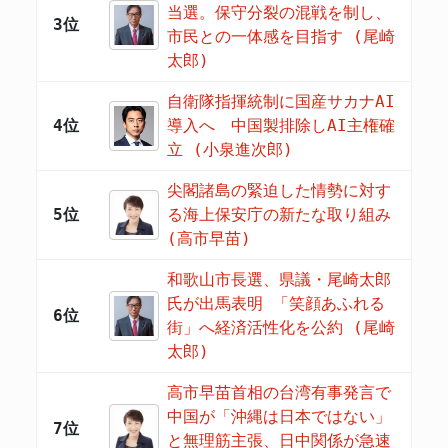
当選。保守分裂の混戦を制し、
3位
市民との一体感を目指す (尾崎
太郎)
自衛隊指揮統制に国産サカナAI
4位
導入へ 中国製排除しAI主権確
立 (小泉進次郎)
尖閣諸島の緊迫した情勢に対す
5位
る海上保安庁の新たな取り組み
(高市早苗)
和歌山市長選、県議・尾崎太郎
氏が出馬表明 「笑顔あふれる
6位
街」へ経済活性化を公約 (尾崎
太郎)
高市早苗首相の台湾有事発言で
中国が「沖縄は日本ではない」
7位
と無理筋主張、日中関係が急速