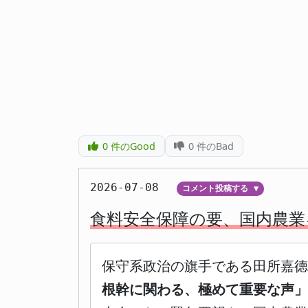
0
件のGood
0
件のBad
2026-07-08
コメント投稿する
▼
食料安全保障の要、国内農業
保守系政治の旗手である田所嘉徳
根幹に関わる、極めて重要な声」