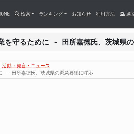
HOME
検索
ランキング
お知らせ
利用方法
選
業を守るために - 田所嘉徳氏、茨城県
活動・発言・ニュース
に - 田所嘉徳氏、茨城県の緊急要望に呼応