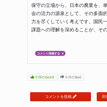
保守の立場から、日本の農業を、
会の活力の源泉として、その多面
力を尽くしていく考えです。国民
課題への理解を深めることが、そ
コメント投稿する
▼
0
件のGood
0
件のBad
コメントを投稿
田