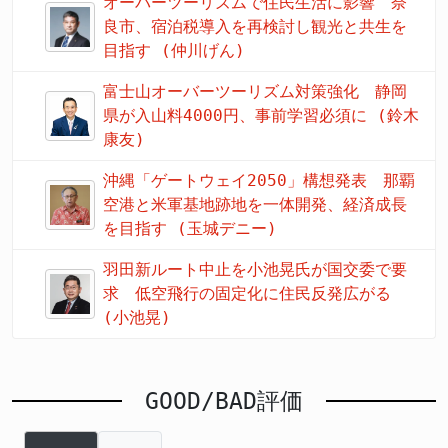
オーバーツーリズムで住民生活に影響 奈
良市、宿泊税導入を再検討し観光と共生を
目指す (仲川げん)
富士山オーバーツーリズム対策強化 静岡
県が入山料4000円、事前学習必須に (鈴木
康友)
沖縄「ゲートウェイ2050」構想発表 那覇
空港と米軍基地跡地を一体開発、経済成長
を目指す (玉城デニー)
羽田新ルート中止を小池晃氏が国交委で要
求 低空飛行の固定化に住民反発広がる
(小池晃)
GOOD/BAD評価