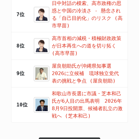
日中対話の模索、高市政権の思
惑と中国の冷淡さ - 懸念され
7位
る「自己目的化」のリスク (高
市早苗)
高市首相の減税・積極財政政策
8位
が日本再生への道を切り拓く
(高市早苗)
屋良朝助氏が沖縄県知事選
9位
2026に立候補 琉球独立党代
表の挑戦と争点 (屋良朝助)
和歌山市長選に市議・芝本和己
氏が6人目の出馬表明 2026年
10位
8月9日投開票、候補者乱立の激
戦へ (芝本和己)