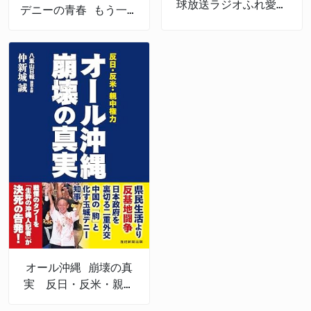
球放送ラジオふれ愛パ
デニーの青春 もう一つ
レット番外編
の沖縄戦後史
オール沖縄 崩壊の真
実 反日・反米・親中
権力