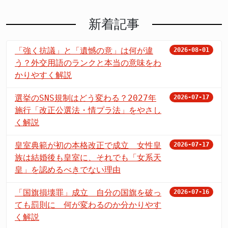
新着記事
「強く抗議」と「遺憾の意」は何が違
2026-08-01
う？外交用語のランクと本当の意味をわ
かりやすく解説
選挙のSNS規制はどう変わる？2027年
2026-07-17
施行「改正公選法・情プラ法」をやさし
く解説
皇室典範が初の本格改正で成立 女性皇
2026-07-17
族は結婚後も皇室に、それでも「女系天
皇」を認めるべきでない理由
「国旗損壊罪」成立 自分の国旗を破っ
2026-07-16
ても罰則に 何が変わるのか分かりやす
く解説