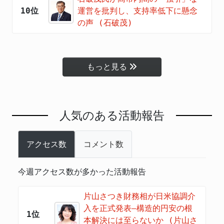
10位
運営を批判し、支持率低下に懸念
の声 (石破茂)
もっと見る
人気のある活動報告
アクセス数
コメント数
今週アクセス数が多かった活動報告
片山さつき財務相が日米協調介
入を正式発表―構造的円安の根
1位
本解決には至らないか (片山さ