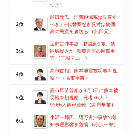
つき)
船田元氏「消費税減税は見直す
2位
べき」―代替案なき反対は物価
高の民意を裏切る (船田元)
辺野古沖事故：抗議船2隻、禁
3位
区域侵入か 転覆直前の衝撃事
実 (玉城デニー)
高市首相、熊本地震被災地を視
4位
察へ (高市早苗)
高市早苗首相が8月3日に熊本被
5位
災地を初視察 死者36人・
9500人超が避難 (高市早苗)
小沢一郎氏、辺野古沖事故の県
6位
知事選影響を危惧 (小沢一郎)