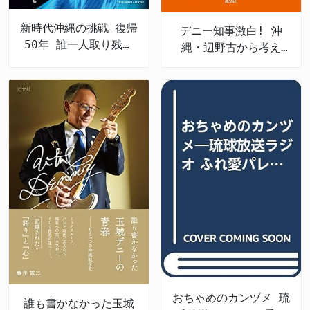
新時代沖縄の挑戦 復帰
デニー知事激白! 沖
50年 誰一人取り残さ
縄・辺野古から考え
ない未来へ
る、私たちの未来
おちゃめのカンヅメ 琉
誰も書かなかった玉城