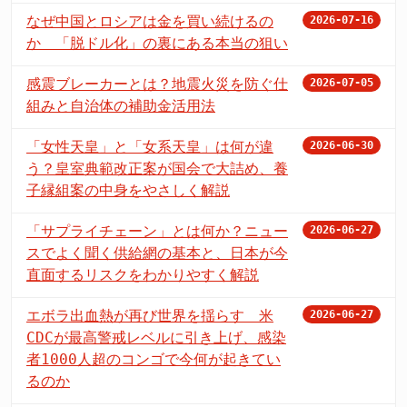
なぜ中国とロシアは金を買い続けるの
2026-07-16
か 「脱ドル化」の裏にある本当の狙い
感震ブレーカーとは？地震火災を防ぐ仕
2026-07-05
組みと自治体の補助金活用法
「女性天皇」と「女系天皇」は何が違
2026-06-30
う？皇室典範改正案が国会で大詰め、養
子縁組案の中身をやさしく解説
「サプライチェーン」とは何か？ニュー
2026-06-27
スでよく聞く供給網の基本と、日本が今
直面するリスクをわかりやすく解説
エボラ出血熱が再び世界を揺らす 米
2026-06-27
CDCが最高警戒レベルに引き上げ、感染
者1000人超のコンゴで今何が起きてい
るのか