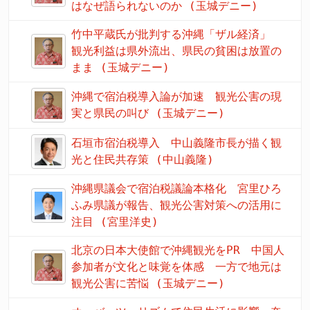
はなぜ語られないのか (玉城デニー)
竹中平蔵氏が批判する沖縄「ザル経済」
観光利益は県外流出、県民の貧困は放置の
まま (玉城デニー)
沖縄で宿泊税導入論が加速 観光公害の現
実と県民の叫び (玉城デニー)
石垣市宿泊税導入 中山義隆市長が描く観
光と住民共存策 (中山義隆)
沖縄県議会で宿泊税議論本格化 宮里ひろ
ふみ県議が報告、観光公害対策への活用に
注目 (宮里洋史)
北京の日本大使館で沖縄観光をPR 中国人
参加者が文化と味覚を体感 一方で地元は
観光公害に苦悩 (玉城デニー)