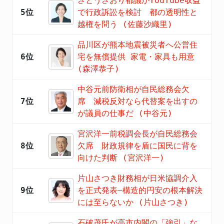
さとうさおり都議がYouTube収益
5位
で行政訴訟を検討 都の透明性と
越権を問う (佐藤沙織里)
品川区が熊本地震被災者へ公営住
6位
宅を無償提供 家電・家具も用意
(森澤恭子)
中谷元前防衛相が自民総務会欠
7位
席 減税反対なら代替案を出すの
が議員の仕事だ (中谷元)
宮沢洋一前税調会長が自民総務会
8位
欠席 財政規律を盾に国民に背を
向けた判断 (宮沢洋一)
片山さつき財務相が日米協調介入
9位
を正式発表―構造的円安の根本解決
には至らないか (片山さつき)
石破茂氏が高市内閣の「強引」な