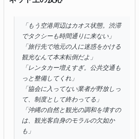
「もう空港周辺はカオス状態。渋滞
でタクシーも時間通りに来ない」
「旅行先で地元の人に迷惑をかける
観光なんて本末転倒だよ」
「レンタカー増えすぎ。公共交通も
っと整備してくれ」
「協会に入ってない業者が野放しっ
て、制度として終わってる」
「沖縄の自然と観光の調和を壊すの
は、観光客自身のモラルの欠如か
も」