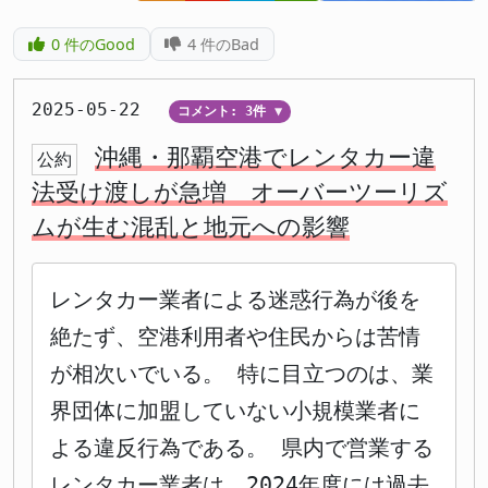
0
件のGood
4
件のBad
2025-05-22
コメント: 3件
▼
沖縄・那覇空港でレンタカー違
公約
法受け渡しが急増 オーバーツーリズ
ムが生む混乱と地元への影響
レンタカー業者による迷惑行為が後を
絶たず、空港利用者や住民からは苦情
が相次いでいる。 特に目立つのは、業
界団体に加盟していない小規模業者に
よる違反行為である。 県内で営業する
レンタカー業者は、2024年度には過去