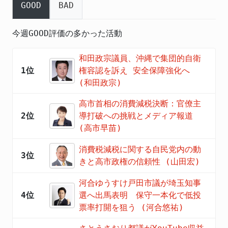
GOOD
BAD
今週GOOD評価の多かった活動
和田政宗議員、沖縄で集団的自衛
1位
権容認を訴え 安全保障強化へ
(和田政宗)
高市首相の消費減税決断：官僚主
2位
導打破への挑戦とメディア報道
(高市早苗)
消費税減税に関する自民党内の動
3位
きと高市政権の信頼性 (山田宏)
河合ゆうすけ戸田市議が埼玉知事
4位
選へ出馬表明 保守一本化で低投
票率打開を狙う (河合悠祐)