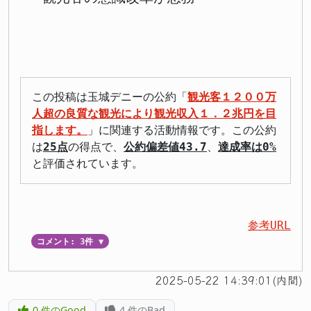
この投稿は玉城デニーの公約「
観光客１２００万
人超の良質な観光により観光収入１．２兆円を目
指します。
」に関連する活動情報です。この公約
は
25点
の得点で、
公約偏差値43.7
、
達成率は0%
と評価されています。
参考URL
コメント: 3件
▼
2025-05-22 14:39:01(内間)
0
件のGood
4
件のBad