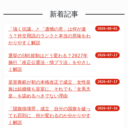
新着記事
「強く抗議」と「遺憾の意」は何が違
2026-08-01
う？外交用語のランクと本当の意味をわ
かりやすく解説
選挙のSNS規制はどう変わる？2027年
2026-07-17
施行「改正公選法・情プラ法」をやさし
く解説
皇室典範が初の本格改正で成立 女性皇
2026-07-17
族は結婚後も皇室に、それでも「女系天
皇」を認めるべきでない理由
「国旗損壊罪」成立 自分の国旗を破っ
2026-07-16
ても罰則に 何が変わるのか分かりやす
く解説