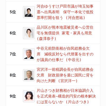
河合ゆうすけ戸田市議が埼玉知事
5位
選へ出馬表明 保守一本化で低投
票率打開を狙う (河合悠祐)
品川区が熊本地震被災者へ公営住
6位
宅を無償提供 家電・家具も用意
(森澤恭子)
中谷元前防衛相が自民総務会欠
7位
席 減税反対なら代替案を出すの
が議員の仕事だ (中谷元)
宮沢洋一前税調会長が自民総務会
8位
欠席 財政規律を盾に国民に背を
向けた判断 (宮沢洋一)
片山さつき財務相が日米協調介入
9位
を正式発表―構造的円安の根本解決
には至らないか (片山さつき)