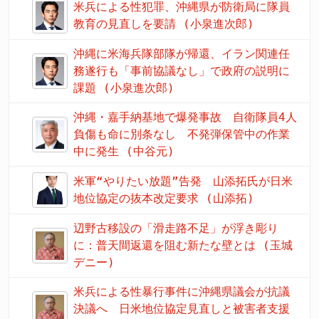
米兵による性犯罪、沖縄県が防衛局に隊員
教育の見直しを要請 (小泉進次郎)
沖縄に米海兵隊部隊が帰還、イラン関連任
務遂行も「事前協議なし」で政府の説明に
課題 (小泉進次郎)
沖縄・嘉手納基地で爆発事故 自衛隊員4人
負傷も命に別条なし 不発弾保管中の作業
中に発生 (中谷元)
米軍“やりたい放題”告発 山添拓氏が日米
地位協定の抜本改定要求 (山添拓)
辺野古移設の「滑走路不足」が浮き彫り
に：普天間返還を阻む新たな壁とは (玉城
デニー)
米兵による性暴行事件に沖縄県議会が抗議
決議へ 日米地位協定見直しと被害者支援