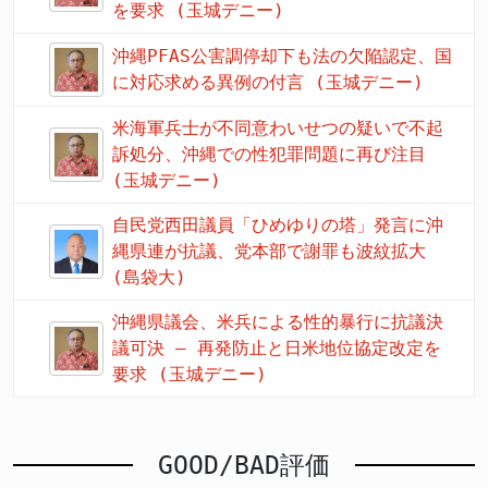
を要求 (玉城デニー)
沖縄PFAS公害調停却下も法の欠陥認定、国
に対応求める異例の付言 (玉城デニー)
米海軍兵士が不同意わいせつの疑いで不起
訴処分、沖縄での性犯罪問題に再び注目
(玉城デニー)
自民党西田議員「ひめゆりの塔」発言に沖
縄県連が抗議、党本部で謝罪も波紋拡大
(島袋大)
沖縄県議会、米兵による性的暴行に抗議決
議可決 – 再発防止と日米地位協定改定を
要求 (玉城デニー)
GOOD/BAD評価