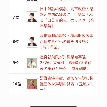
日中対話の模索、高市政権の思
惑と中国の冷淡さ - 懸念され
7位
る「自己目的化」のリスク (高
市早苗)
高市首相の減税・積極財政政策
8位
が日本再生への道を切り拓く
(高市早苗)
屋良朝助氏が沖縄県知事選
9位
2026に立候補 琉球独立党代
表の挑戦と争点 (屋良朝助)
辺野古沖事故、遺族が告訴し抗
10位
議団体が声明を発表 (玉城デニ
ー)