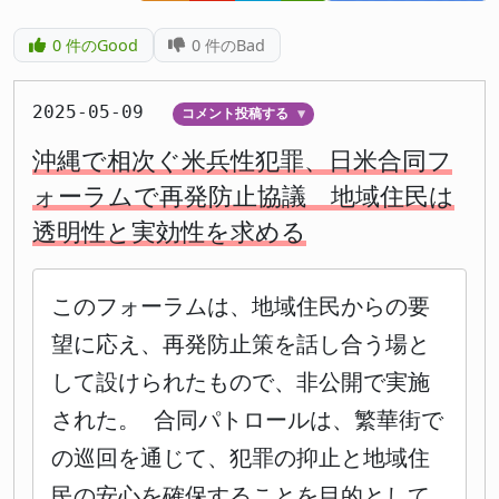
0
件のGood
0
件のBad
2025-05-09
コメント投稿する
▼
沖縄で相次ぐ米兵性犯罪、日米合同フ
ォーラムで再発防止協議 地域住民は
透明性と実効性を求める
このフォーラムは、地域住民からの要
望に応え、再発防止策を話し合う場と
して設けられたもので、非公開で実施
された。 合同パトロールは、繁華街で
の巡回を通じて、犯罪の抑止と地域住
民の安心を確保することを目的として