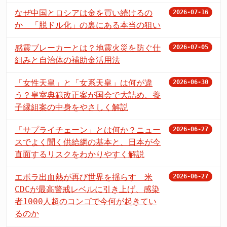
なぜ中国とロシアは金を買い続けるの
2026-07-16
か 「脱ドル化」の裏にある本当の狙い
感震ブレーカーとは？地震火災を防ぐ仕
2026-07-05
組みと自治体の補助金活用法
「女性天皇」と「女系天皇」は何が違
2026-06-30
う？皇室典範改正案が国会で大詰め、養
子縁組案の中身をやさしく解説
「サプライチェーン」とは何か？ニュー
2026-06-27
スでよく聞く供給網の基本と、日本が今
直面するリスクをわかりやすく解説
エボラ出血熱が再び世界を揺らす 米
2026-06-27
CDCが最高警戒レベルに引き上げ、感染
者1000人超のコンゴで今何が起きてい
るのか