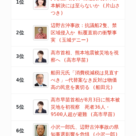
1位
本解決には至らないか (片山さ
つき)
辺野古沖事故：抗議船2隻、禁
2位
区域侵入か 転覆直前の衝撃事
実 (玉城デニー)
高市首相、熊本地震被災地を視
3位
察へ (高市早苗)
船田元氏「消費税減税は見直す
4位
べき」―代替案なき反対は物価
高の民意を裏切る (船田元)
高市早苗首相が8月3日に熊本被
5位
災地を初視察 死者36人・
9500人超が避難 (高市早苗)
小沢一郎氏、辺野古沖事故の県
6位
知事選影響を危惧 (小沢一郎)