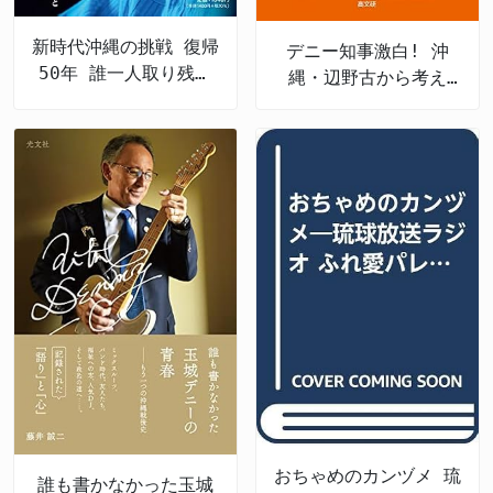
新時代沖縄の挑戦 復帰
デニー知事激白! 沖
50年 誰一人取り残さ
縄・辺野古から考え
ない未来へ
る、私たちの未来
おちゃめのカンヅメ 琉
誰も書かなかった玉城