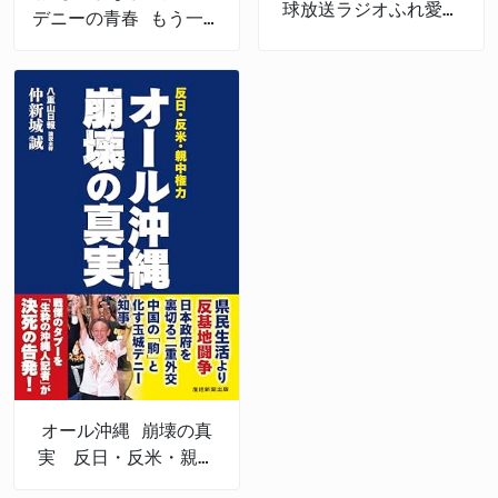
球放送ラジオふれ愛パ
デニーの青春 もう一つ
レット番外編
の沖縄戦後史
オール沖縄 崩壊の真
実 反日・反米・親中
権力