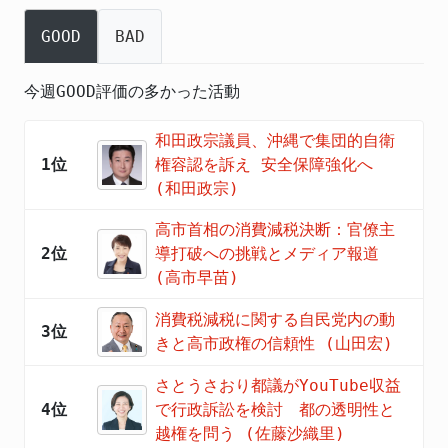
GOOD
BAD
今週GOOD評価の多かった活動
和田政宗議員、沖縄で集団的自衛
1位
権容認を訴え 安全保障強化へ
(和田政宗)
高市首相の消費減税決断：官僚主
2位
導打破への挑戦とメディア報道
(高市早苗)
消費税減税に関する自民党内の動
3位
きと高市政権の信頼性 (山田宏)
さとうさおり都議がYouTube収益
4位
で行政訴訟を検討 都の透明性と
越権を問う (佐藤沙織里)