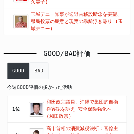
久美子)
玉城デニー知事が辺野古移設断念を要望、
県民投票の民意と現実の乖離浮き彫り (玉
城デニー)
GOOD/BAD評価
GOOD
BAD
今週GOOD評価の多かった活動
和田政宗議員、沖縄で集団的自衛
1位
権容認を訴え 安全保障強化へ
(和田政宗)
高市首相の消費減税決断：官僚主