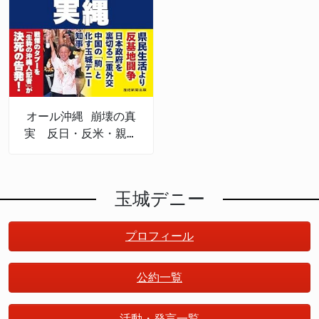
オール沖縄 崩壊の真
実 反日・反米・親中
権力
玉城デニー
プロフィール
公約一覧
活動・発言一覧