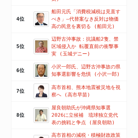
船田元氏「消費税減税は見直す
4位
べき」―代替案なき反対は物価
高の民意を裏切る (船田元)
辺野古沖事故：抗議船2隻、禁
5位
区域侵入か 転覆直前の衝撃事
実 (玉城デニー)
小沢一郎氏、辺野古沖事故の県
6位
知事選影響を危惧 (小沢一郎)
高市首相、熊本地震被災地を視
7位
察へ (高市早苗)
屋良朝助氏が沖縄県知事選
8位
2026に立候補 琉球独立党代
表の挑戦と争点 (屋良朝助)
高市首相の減税・積極財政政策