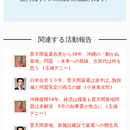
関連する活動報告
普天間返還合意から30年、沖縄の「動かぬ
基地」問題 ～未来への視線、次世代は何を
思う (玉城デニー)
日米合意３０年、普天間返還は道半ば…負担
減と同盟安定の両立の鍵 (小泉進次郎)
沖縄復帰54年、経済は躍進も普天間基地問
題は未解決 9月の知事選が焦点に (玉城
デニー)
普天間基地、新施設建設で返還への懸念高