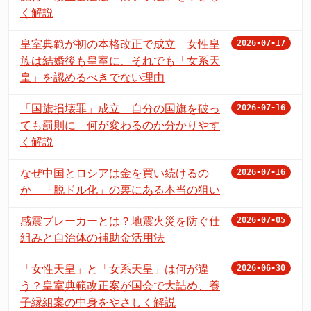
く解説
皇室典範が初の本格改正で成立 女性皇
2026-07-17
族は結婚後も皇室に、それでも「女系天
皇」を認めるべきでない理由
「国旗損壊罪」成立 自分の国旗を破っ
2026-07-16
ても罰則に 何が変わるのか分かりやす
く解説
なぜ中国とロシアは金を買い続けるの
2026-07-16
か 「脱ドル化」の裏にある本当の狙い
感震ブレーカーとは？地震火災を防ぐ仕
2026-07-05
組みと自治体の補助金活用法
「女性天皇」と「女系天皇」は何が違
2026-06-30
う？皇室典範改正案が国会で大詰め、養
子縁組案の中身をやさしく解説