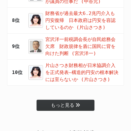
が議員の仕事だ (中谷元)
財務省が過去最大6.2兆円介入も
8位
円安復帰 日本政府は円安を容認
しているのか (片山さつき)
宮沢洋一前税調会長が自民総務会
9位
欠席 財政規律を盾に国民に背を
向けた判断 (宮沢洋一)
片山さつき財務相が日米協調介入
10位
を正式発表―構造的円安の根本解決
には至らないか (片山さつき)
もっと見る