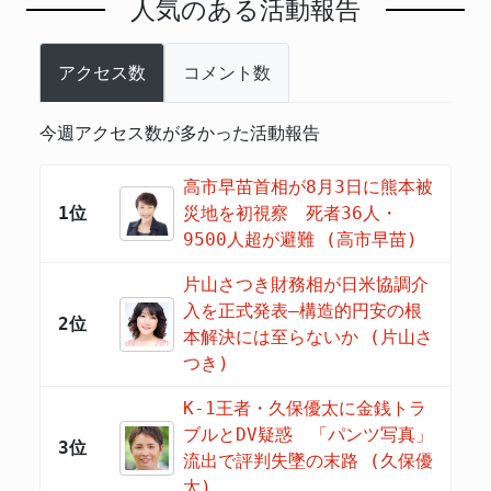
人気のある活動報告
アクセス数
コメント数
今週アクセス数が多かった活動報告
高市早苗首相が8月3日に熊本被
1位
災地を初視察 死者36人・
9500人超が避難 (高市早苗)
片山さつき財務相が日米協調介
入を正式発表―構造的円安の根
2位
本解決には至らないか (片山さ
つき)
K-1王者・久保優太に金銭トラ
ブルとDV疑惑 「パンツ写真」
3位
流出で評判失墜の末路 (久保優
太)