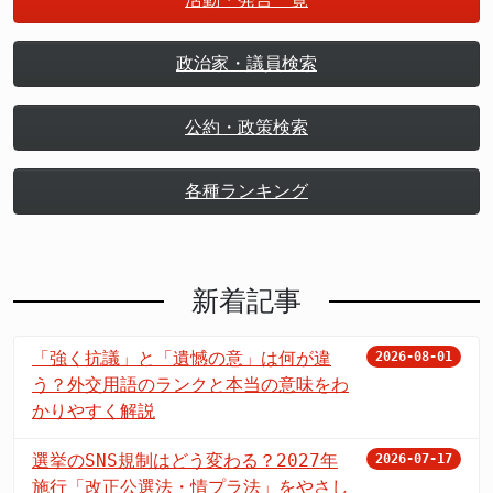
政治家・議員検索
公約・政策検索
各種ランキング
新着記事
「強く抗議」と「遺憾の意」は何が違
2026-08-01
う？外交用語のランクと本当の意味をわ
かりやすく解説
選挙のSNS規制はどう変わる？2027年
2026-07-17
施行「改正公選法・情プラ法」をやさし