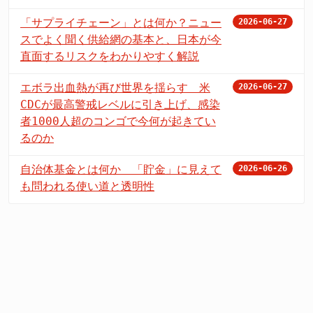
「サプライチェーン」とは何か？ニュー
2026-06-27
スでよく聞く供給網の基本と、日本が今
直面するリスクをわかりやすく解説
エボラ出血熱が再び世界を揺らす 米
2026-06-27
CDCが最高警戒レベルに引き上げ、感染
者1000人超のコンゴで今何が起きてい
るのか
自治体基金とは何か 「貯金」に見えて
2026-06-26
も問われる使い道と透明性