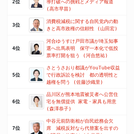
2位
導打破への挑戦とメディア報道
(高市早苗)
消費税減税に関する自民党内の動
3位
きと高市政権の信頼性 (山田宏)
河合ゆうすけ戸田市議が埼玉知事
4位
選へ出馬表明 保守一本化で低投
票率打開を狙う (河合悠祐)
さとうさおり都議がYouTube収益
5位
で行政訴訟を検討 都の透明性と
越権を問う (佐藤沙織里)
品川区が熊本地震被災者へ公営住
6位
宅を無償提供 家電・家具も用意
(森澤恭子)
中谷元前防衛相が自民総務会欠
7位
席 減税反対なら代替案を出すの