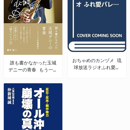
おちゃめのカンヅメ 琉
誰も書かなかった玉城
球放送ラジオふれ愛パ
デニーの青春 もう一つ
レット番外編
の沖縄戦後史