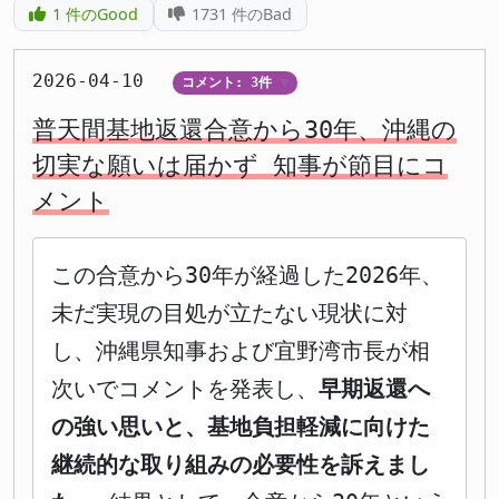
1
件のGood
1731
件のBad
2026-04-10
コメント: 3件
▼
普天間基地返還合意から30年、沖縄の
切実な願いは届かず 知事が節目にコ
メント
この合意から30年が経過した2026年、
未だ実現の目処が立たない現状に対
し、沖縄県知事および宜野湾市長が相
次いでコメントを発表し、
早期返還へ
の強い思いと、基地負担軽減に向けた
継続的な取り組みの必要性を訴えまし