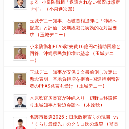
まる 小泉防衛相「返還されない状況は想定
せず」 (小泉進次郎)
玉城デニー知事、石破首相退陣に「沖縄へ
配慮」と評価 次期総裁に実効的な対話要
求 (玉城デニー)
小泉防衛相PFAS除去費16億円の補助困難と
回答、沖縄県民負担増の懸念 (玉城デニ
ー)
玉城デニー知事が安保３文書前倒し改定に
懸念表明、基地負担増を拒否―国連特別報告
者のPFAS発言も受け (玉城デニー)
木原稔官房長官が沖縄入り 辺野古移設巡
り玉城知事と緊迫会談へ (木原稔)
名護市長選2026：日米政府寄りの現職 vs
「くらし最優先」のクミコ氏の激突 (翁長