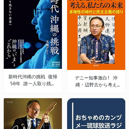
新時代沖縄の挑戦 復帰
デニー知事激白! 沖
50年 誰一人取り残さ
縄・辺野古から考え
ない未来へ
る、私たちの未来