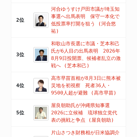
河合ゆうすけ戸田市議が埼玉知
事選へ出馬表明 保守一本化で
2位
低投票率打開を狙う (河合悠
祐)
和歌山市長選に市議・芝本和己
氏が6人目の出馬表明 2026年
3位
8月9日投開票、候補者乱立の激
戦へ (芝本和己)
高市早苗首相が8月3日に熊本被
4位
災地を初視察 死者36人・
9500人超が避難 (高市早苗)
屋良朝助氏が沖縄県知事選
5位
2026に立候補 琉球独立党代
表の挑戦と争点 (屋良朝助)
片山さつき財務相が日米協調介