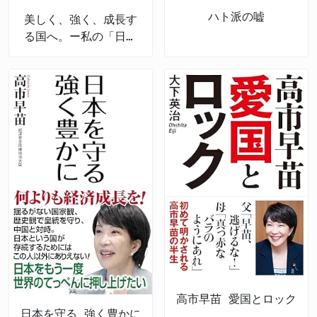
ハト派の嘘
美しく、強く、成長す
る国へ。ー私の「日本
経済強靱化計画」ー
高市早苗 愛国とロック
日本を守る 強く豊かに