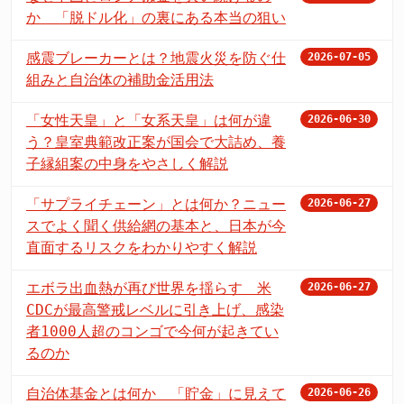
か 「脱ドル化」の裏にある本当の狙い
感震ブレーカーとは？地震火災を防ぐ仕
2026-07-05
組みと自治体の補助金活用法
「女性天皇」と「女系天皇」は何が違
2026-06-30
う？皇室典範改正案が国会で大詰め、養
子縁組案の中身をやさしく解説
「サプライチェーン」とは何か？ニュー
2026-06-27
スでよく聞く供給網の基本と、日本が今
直面するリスクをわかりやすく解説
エボラ出血熱が再び世界を揺らす 米
2026-06-27
CDCが最高警戒レベルに引き上げ、感染
者1000人超のコンゴで今何が起きてい
るのか
自治体基金とは何か 「貯金」に見えて
2026-06-26