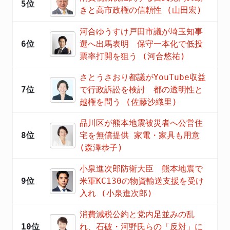
5位
きと高市政権の信頼性 (山田宏)
河合ゆうすけ戸田市議が埼玉知事
6位
選へ出馬表明 保守一本化で低投
票率打開を狙う (河合悠祐)
さとうさおり都議がYouTube収益
7位
で行政訴訟を検討 都の透明性と
越権を問う (佐藤沙織里)
品川区が熊本地震被災者へ公営住
8位
宅を無償提供 家電・家具も用意
(森澤恭子)
小泉進次郎防衛大臣 熊本地震で
9位
米軍KC130の物資輸送支援を受け
入れ (小泉進次郎)
消費減税公約と党内足並みの乱
10位
れ、石破・河野氏らの「反対」に