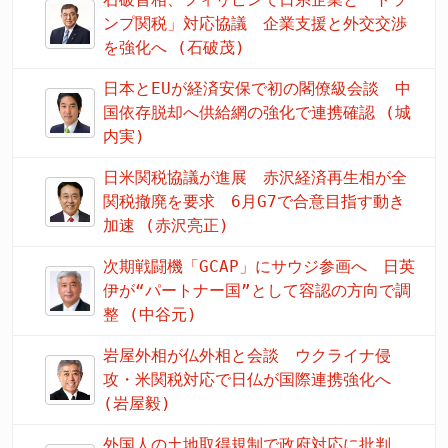
ンプ関税」対応協議 企業支援と外交交渉
を強化へ (石破茂)
日本とEUが経済安保で初の閣僚級会談 中
国依存脱却へ供給網の強化で連携確認 (城
内実)
日米関税協議が進展 赤沢経済再生相が全
関税撤廃を要求 6月G7で合意目指す動き
加速 (赤沢亮正)
次期戦闘機「GCAP」にサウジ参画へ 日英
伊が“パートナー国”として容認の方向で調
整 (中谷元)
岩屋外相が仏外相と会談 ウクライナ侵
攻・米関税対応で日仏が国際連携強化へ
(岩屋毅)
外国人の土地取得規制で政府対応に批判