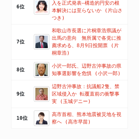
入を正式発表―構造的円安の根
6位
本解決には至らないか (片山さ
つき)
和歌山市長選に片桐章浩県議が
出馬の意向 無所属で各党に推
7位
薦求める、8月9日投開票 (片
桐章浩)
小沢一郎氏、辺野古沖事故の県
8位
知事選影響を危惧 (小沢一郎)
辺野古沖事故：抗議船2隻、禁
9位
区域侵入か 転覆直前の衝撃事
実 (玉城デニー)
高市首相、熊本地震被災地を視
10位
察へ (高市早苗)