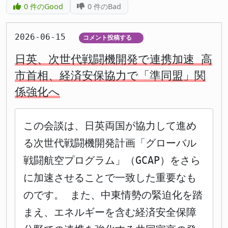
0
件のGood
0
件のBad
2026-06-15
コメント投稿する
▼
日英、次世代戦闘機開発で連携加速 高
市首相、経済安保協力で「準同盟」関
係強化へ
この会談は、日英両国が協力して進め
る次世代戦闘機開発計画「グローバル
戦闘航空プログラム」（GCAP）をさら
に加速させることで一致した重要なも
のです。 また、中東情勢の緊迫化を踏
まえ、エネルギーを含む経済安全保障