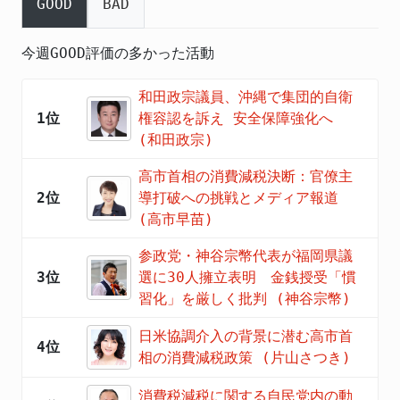
GOOD
BAD
今週GOOD評価の多かった活動
和田政宗議員、沖縄で集団的自衛
1位
権容認を訴え 安全保障強化へ
(和田政宗)
高市首相の消費減税決断：官僚主
2位
導打破への挑戦とメディア報道
(高市早苗)
参政党・神谷宗幣代表が福岡県議
3位
選に30人擁立表明 金銭授受「慣
習化」を厳しく批判 (神谷宗幣)
日米協調介入の背景に潜む高市首
4位
相の消費減税政策 (片山さつき)
消費税減税に関する自民党内の動