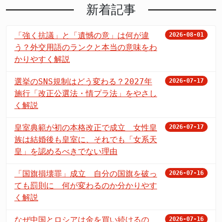
新着記事
「強く抗議」と「遺憾の意」は何が違
2026-08-01
う？外交用語のランクと本当の意味をわ
かりやすく解説
選挙のSNS規制はどう変わる？2027年
2026-07-17
施行「改正公選法・情プラ法」をやさし
く解説
皇室典範が初の本格改正で成立 女性皇
2026-07-17
族は結婚後も皇室に、それでも「女系天
皇」を認めるべきでない理由
「国旗損壊罪」成立 自分の国旗を破っ
2026-07-16
ても罰則に 何が変わるのか分かりやす
く解説
なぜ中国とロシアは金を買い続けるの
2026-07-16