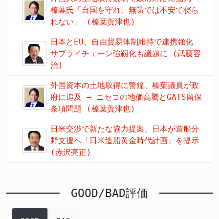
榛葉氏「自国を守れ、無策では不安で寝ら
れない」 (榛葉賀津也)
日本とEU、自由貿易体制維持で連携強化
サプライチェーン強靱化も議題に (武藤容
治)
外国資本の土地取得に警鐘、榛葉議員が政
府に追及 – ニセコの地価高騰とGATS留保
条項問題 (榛葉賀津也)
日米交渉で新たな協力提案、日本が造船分
野支援へ「日米造船黄金時代計画」を提示
(赤沢亮正)
GOOD/BAD評価