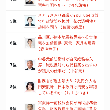
票率打開を狙う (河合悠祐)
さとうさおり都議がYouTube収益
5位
で行政訴訟を検討 都の透明性と
越権を問う (佐藤沙織里)
品川区が熊本地震被災者へ公営住
6位
宅を無償提供 家電・家具も用意
(森澤恭子)
中谷元前防衛相が自民総務会欠
7位
席 減税反対なら代替案を出すの
が議員の仕事だ (中谷元)
財務省が過去最大6.2兆円介入も
8位
円安復帰 日本政府は円安を容認
しているのか (片山さつき)
宮沢洋一前税調会長が自民総務会
9位
欠席 財政規律を盾に国民に背を