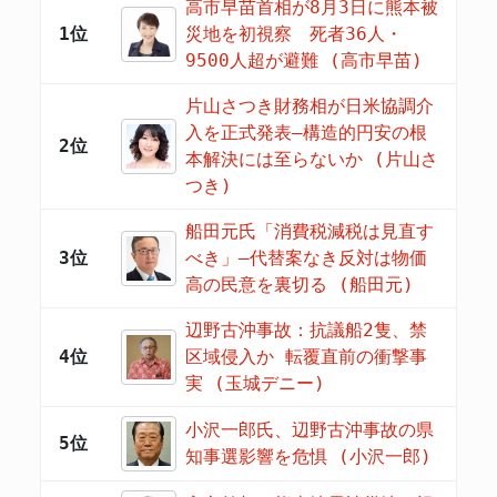
高市早苗首相が8月3日に熊本被
1位
災地を初視察 死者36人・
9500人超が避難 (高市早苗)
片山さつき財務相が日米協調介
入を正式発表―構造的円安の根
2位
本解決には至らないか (片山さ
つき)
船田元氏「消費税減税は見直す
3位
べき」―代替案なき反対は物価
高の民意を裏切る (船田元)
辺野古沖事故：抗議船2隻、禁
4位
区域侵入か 転覆直前の衝撃事
実 (玉城デニー)
小沢一郎氏、辺野古沖事故の県
5位
知事選影響を危惧 (小沢一郎)