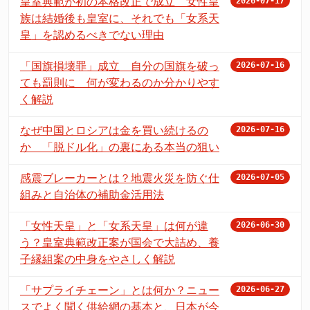
皇室典範が初の本格改正で成立 女性皇
2026-07-17
族は結婚後も皇室に、それでも「女系天
皇」を認めるべきでない理由
「国旗損壊罪」成立 自分の国旗を破っ
2026-07-16
ても罰則に 何が変わるのか分かりやす
く解説
なぜ中国とロシアは金を買い続けるの
2026-07-16
か 「脱ドル化」の裏にある本当の狙い
感震ブレーカーとは？地震火災を防ぐ仕
2026-07-05
組みと自治体の補助金活用法
「女性天皇」と「女系天皇」は何が違
2026-06-30
う？皇室典範改正案が国会で大詰め、養
子縁組案の中身をやさしく解説
「サプライチェーン」とは何か？ニュー
2026-06-27
スでよく聞く供給網の基本と、日本が今