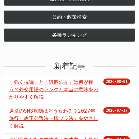
公約・政策検索
各種ランキング
新着記事
「強く抗議」と「遺憾の意」は何が違
2026-08-01
う？外交用語のランクと本当の意味をわ
かりやすく解説
選挙のSNS規制はどう変わる？2027年
2026-07-17
施行「改正公選法・情プラ法」をやさし
く解説