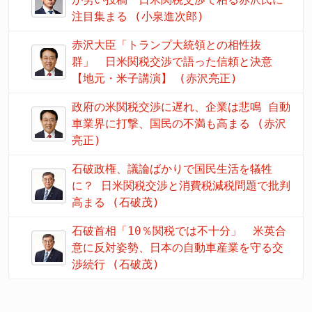
注目集まる (小泉進次郎)
赤沢大臣「トランプ大統領との相性抜
群」 日米関税交渉で語った信頼と決意
【地元・米子講演】 (赤沢亮正)
政府の米関税交渉に遅れ、企業は悲鳴 自動
車業界に打撃、国民の不満も高まる (赤沢
亮正)
石破政権、議論ばかりで国民生活を犠牲
に？ 日米関税交渉と消費税減税問題で批判
高まる (石破茂)
石破首相「10％関税では不十分」 米英合
意に反対姿勢、日本の自動車産業を守る交
渉続行 (石破茂)