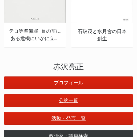
テロ等準備罪 目の前に
石破茂と水月會の日本
ある危機にいかに立ち
創生
向かうか 国会38の論
点
赤沢亮正
プロフィール
公約一覧
活動・発言一覧
政治家・議員検索