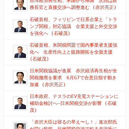
赤澤経済再生相、米国から帰国 次回は財
務長官と直接交渉へ調整進む (赤沢亮正)
石破首相、フィリピンで日系企業と「トラ
ンプ関税」対応協議 企業支援と外交交渉
を強化へ (石破茂)
石破首相、米関税問題で国内事業者支援強
化へ 生産性向上と販路開拓を全面支援
(石破茂)
日米関税協議が進展 赤沢経済再生相が全
関税撤廃を要求 6月G7で合意目指す動き
加速 (赤沢亮正)
日本政府、テスラのEV充電ステーションに
補助金検討へ―日米関税交渉が影響 (石破
茂)
「赤沢大臣は寝るの早え〜し！」進次郎氏
が労い投稿 日米関税交渉で粘る赤沢氏に