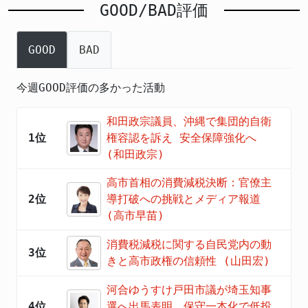
GOOD/BAD評価
GOOD
BAD
今週GOOD評価の多かった活動
和田政宗議員、沖縄で集団的自衛
1位
権容認を訴え 安全保障強化へ
(和田政宗)
高市首相の消費減税決断：官僚主
2位
導打破への挑戦とメディア報道
(高市早苗)
消費税減税に関する自民党内の動
3位
きと高市政権の信頼性 (山田宏)
河合ゆうすけ戸田市議が埼玉知事
4位
選へ出馬表明 保守一本化で低投