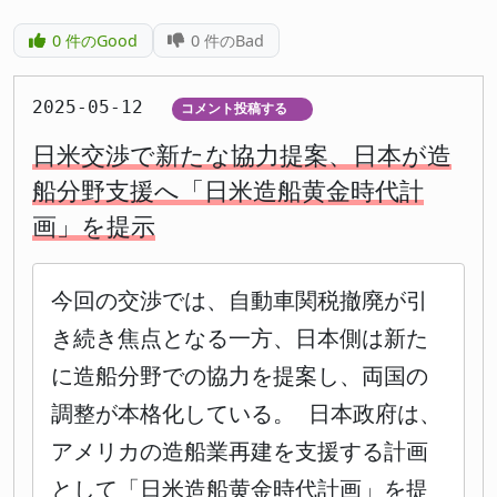
0
件のGood
0
件のBad
2025-05-12
コメント投稿する
▼
日米交渉で新たな協力提案、日本が造
船分野支援へ「日米造船黄金時代計
画」を提示
今回の交渉では、自動車関税撤廃が引
き続き焦点となる一方、日本側は新た
に造船分野での協力を提案し、両国の
調整が本格化している。 日本政府は、
アメリカの造船業再建を支援する計画
として「日米造船黄金時代計画」を提