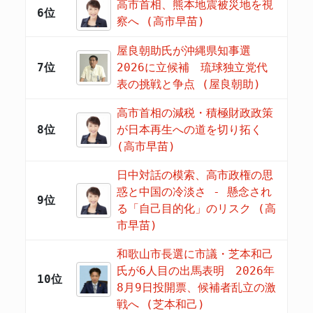
高市首相、熊本地震被災地を視
6位
察へ (高市早苗)
屋良朝助氏が沖縄県知事選
7位
2026に立候補 琉球独立党代
表の挑戦と争点 (屋良朝助)
高市首相の減税・積極財政政策
8位
が日本再生への道を切り拓く
(高市早苗)
日中対話の模索、高市政権の思
惑と中国の冷淡さ - 懸念され
9位
る「自己目的化」のリスク (高
市早苗)
和歌山市長選に市議・芝本和己
氏が6人目の出馬表明 2026年
10位
8月9日投開票、候補者乱立の激
戦へ (芝本和己)