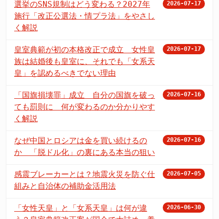
選挙のSNS規制はどう変わる？2027年
2026-07-17
施行「改正公選法・情プラ法」をやさし
く解説
皇室典範が初の本格改正で成立 女性皇
2026-07-17
族は結婚後も皇室に、それでも「女系天
皇」を認めるべきでない理由
「国旗損壊罪」成立 自分の国旗を破っ
2026-07-16
ても罰則に 何が変わるのか分かりやす
く解説
なぜ中国とロシアは金を買い続けるの
2026-07-16
か 「脱ドル化」の裏にある本当の狙い
感震ブレーカーとは？地震火災を防ぐ仕
2026-07-05
組みと自治体の補助金活用法
「女性天皇」と「女系天皇」は何が違
2026-06-30