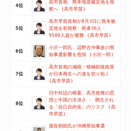
高市首相、熊本地震被災地を視
4位
察へ (高市早苗)
高市早苗首相が8月3日に熊本被
5位
災地を初視察 死者36人・
9500人超が避難 (高市早苗)
小沢一郎氏、辺野古沖事故の県
6位
知事選影響を危惧 (小沢一郎)
高市首相の減税・積極財政政策
7位
が日本再生への道を切り拓く
(高市早苗)
日中対話の模索、高市政権の思
惑と中国の冷淡さ - 懸念され
8位
る「自己目的化」のリスク (高
市早苗)
屋良朝助氏が沖縄県知事選