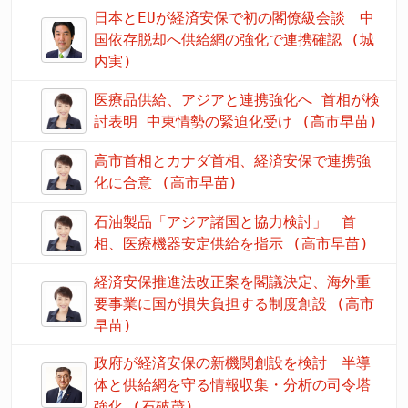
日本とEUが経済安保で初の閣僚級会談 中
国依存脱却へ供給網の強化で連携確認 (城
内実)
医療品供給、アジアと連携強化へ 首相が検
討表明 中東情勢の緊迫化受け (高市早苗)
高市首相とカナダ首相、経済安保で連携強
化に合意 (高市早苗)
石油製品「アジア諸国と協力検討」 首
相、医療機器安定供給を指示 (高市早苗)
経済安保推進法改正案を閣議決定、海外重
要事業に国が損失負担する制度創設 (高市
早苗)
政府が経済安保の新機関創設を検討 半導
体と供給網を守る情報収集・分析の司令塔
強化 (石破茂)