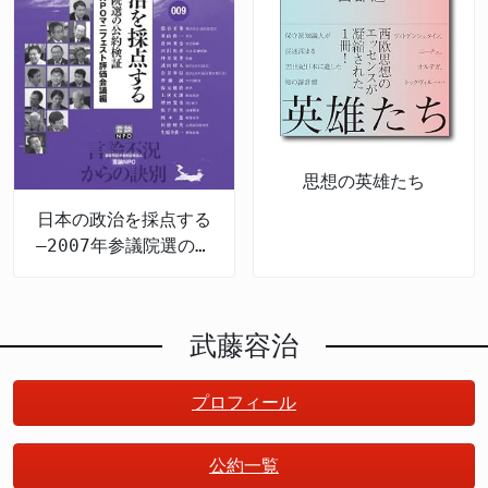
思想の英雄たち
日本の政治を採点する
―2007年参議院選の公
約検証
武藤容治
プロフィール
公約一覧