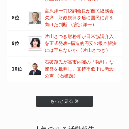
宮沢洋一前税調会長が自民総務会
8位
欠席 財政規律を盾に国民に背を
向けた判断 (宮沢洋一)
片山さつき財務相が日米協調介入
9位
を正式発表―構造的円安の根本解決
には至らないか (片山さつき)
石破茂氏が高市内閣の「強引」な
10位
運営を批判し、支持率低下に懸念
の声 (石破茂)
もっと見る