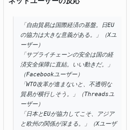
ネットユーザーの反応
「自由貿易は国際経済の基盤。日EU
の協力は大きな意義がある。」（Xユ
ーザー）
「サプライチェーンの安全は国の経
済安全保障に直結。いい動きだ。」
（Facebookユーザー）
「WTO改革が進まないと、不透明な
貿易が横行しそう。」（Threadsユ
ーザー）
「日本とEUが協力してこそ、アジア
と欧州の関係が深まる。」（Xユーザ