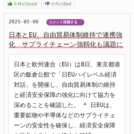
0
件のGood
0
件のBad
2025-05-08
コメント投稿する
▼
日本とEU、自由貿易体制維持で連携強
化 サプライチェーン強靱化も議題に
日本と欧州連合（EU）は8日、東京都港
区の飯倉公館で「日EUハイレベル経済
対話」を開催し、自由貿易体制の維持
と経済安全保障の強化に向けて協力を
深めることを確認した。 * 日EUは、
重要鉱物や半導体などのサプライチェ
ーンの安全性を確保し、経済安全保障