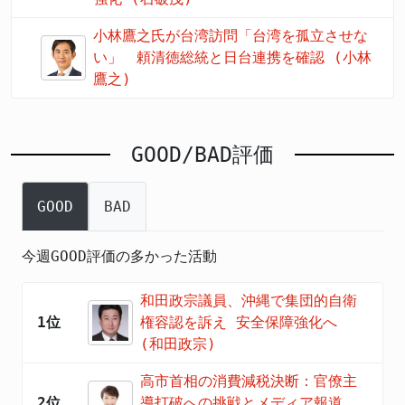
小林鷹之氏が台湾訪問「台湾を孤立させな
い」 頼清徳総統と日台連携を確認 (小林
鷹之)
GOOD/BAD評価
GOOD
BAD
今週GOOD評価の多かった活動
和田政宗議員、沖縄で集団的自衛
1位
権容認を訴え 安全保障強化へ
(和田政宗)
高市首相の消費減税決断：官僚主
2位
導打破への挑戦とメディア報道