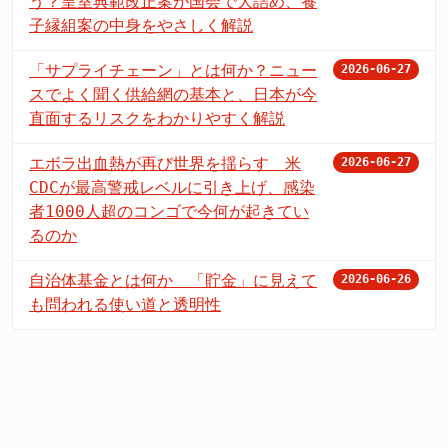
う？皇室典範改正案が国会で大詰め、養
子縁組案の中身をやさしく解説
「サプライチェーン」とは何か？ニュー
2026-06-27
スでよく聞く供給網の基本と、日本が今
直面するリスクをわかりやすく解説
エボラ出血熱が再び世界を揺らす 米
2026-06-27
CDCが最高警戒レベルに引き上げ、感染
者1000人超のコンゴで今何が起きてい
るのか
自治体基金とは何か 「貯金」に見えて
2026-06-26
も問われる使い道と透明性