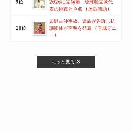
9位
2026に立候補 琉球独立党代
表の挑戦と争点 (屋良朝助)
辺野古沖事故、遺族が告訴し抗
10位
議団体が声明を発表 (玉城デニ
ー)
もっと見る