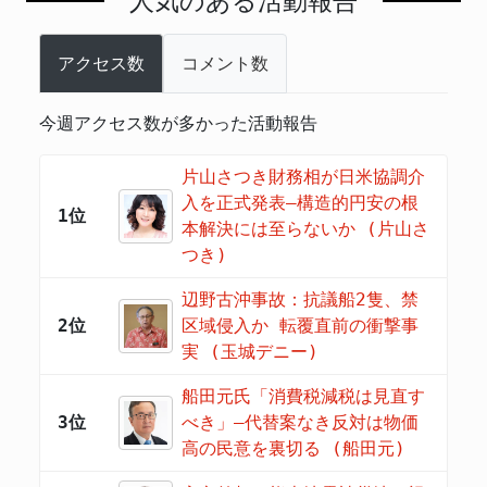
人気のある活動報告
アクセス数
コメント数
今週アクセス数が多かった活動報告
片山さつき財務相が日米協調介
入を正式発表―構造的円安の根
1位
本解決には至らないか (片山さ
つき)
辺野古沖事故：抗議船2隻、禁
2位
区域侵入か 転覆直前の衝撃事
実 (玉城デニー)
船田元氏「消費税減税は見直す
3位
べき」―代替案なき反対は物価
高の民意を裏切る (船田元)