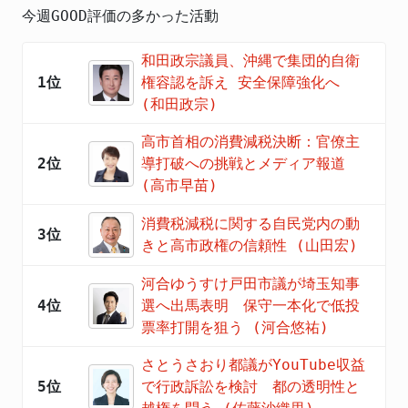
今週GOOD評価の多かった活動
和田政宗議員、沖縄で集団的自衛
1位
権容認を訴え 安全保障強化へ
(和田政宗)
高市首相の消費減税決断：官僚主
2位
導打破への挑戦とメディア報道
(高市早苗)
消費税減税に関する自民党内の動
3位
きと高市政権の信頼性 (山田宏)
河合ゆうすけ戸田市議が埼玉知事
4位
選へ出馬表明 保守一本化で低投
票率打開を狙う (河合悠祐)
さとうさおり都議がYouTube収益
5位
で行政訴訟を検討 都の透明性と