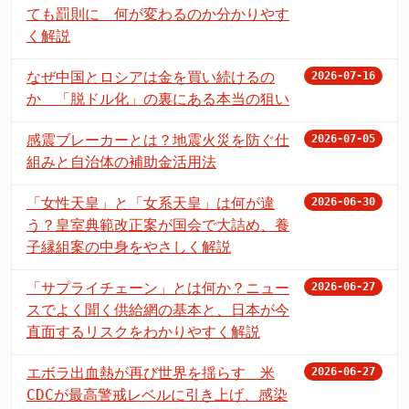
ても罰則に 何が変わるのか分かりやす
く解説
なぜ中国とロシアは金を買い続けるの
2026-07-16
か 「脱ドル化」の裏にある本当の狙い
感震ブレーカーとは？地震火災を防ぐ仕
2026-07-05
組みと自治体の補助金活用法
「女性天皇」と「女系天皇」は何が違
2026-06-30
う？皇室典範改正案が国会で大詰め、養
子縁組案の中身をやさしく解説
「サプライチェーン」とは何か？ニュー
2026-06-27
スでよく聞く供給網の基本と、日本が今
直面するリスクをわかりやすく解説
エボラ出血熱が再び世界を揺らす 米
2026-06-27
CDCが最高警戒レベルに引き上げ、感染