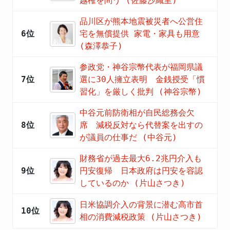
越権を問う (佐藤沙織里)
品川区が熊本地震被災者へ公営住
6位
宅を無償提供 家電・家具も用意
(森澤恭子)
参政党・神谷宗幣代表が福岡県議
7位
選に30人擁立表明 金銭授受「慣
習化」を厳しく批判 (神谷宗幣)
中谷元前防衛相が自民総務会欠
8位
席 減税反対なら代替案を出すの
が議員の仕事だ (中谷元)
財務省が過去最大6.2兆円介入も
9位
円安復帰 日本政府は円安を容認
しているのか (片山さつき)
日米協調介入の背景に潜む高市首
10位
相の消費減税政策 (片山さつき)