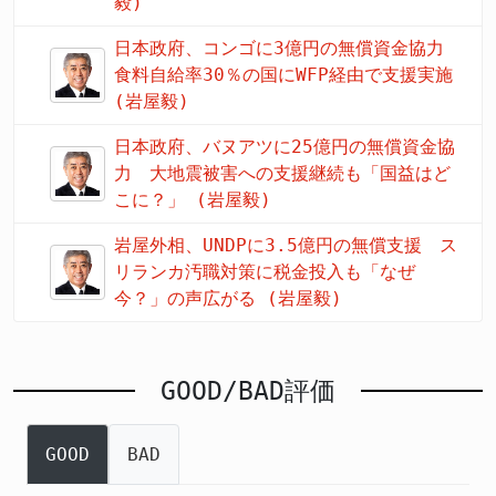
毅)
日本政府、コンゴに3億円の無償資金協力
食料自給率30％の国にWFP経由で支援実施
(岩屋毅)
日本政府、バヌアツに25億円の無償資金協
力 大地震被害への支援継続も「国益はど
こに？」 (岩屋毅)
岩屋外相、UNDPに3.5億円の無償支援 ス
リランカ汚職対策に税金投入も「なぜ
今？」の声広がる (岩屋毅)
GOOD/BAD評価
GOOD
BAD