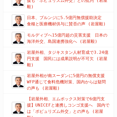
援も「ポピュリズム外交」との批判 (岩屋
毅)
日本、ブルンジに5.5億円無償援助決定
食糧と医療機材供与に賛否の声 (岩屋毅)
モルディブへ15億円超の災害支援 日本の
海洋外交、島国連携強化へ (岩屋毅)
岩屋外相、タジキスタン人材育成で3.24億
円支援 国民には成果説明が不可欠 (岩屋
毅)
岩屋外相が南スーダンに5億円の無償支援
WFP通じて食料危機対策、国内からは疑問
の声も (岩屋毅)
【岩屋外相、エムポックス対策で6億円支
援】UNICEFと連携しコンゴ支援へ 国内で
は「ポピュリズム外交」との声も (岩屋