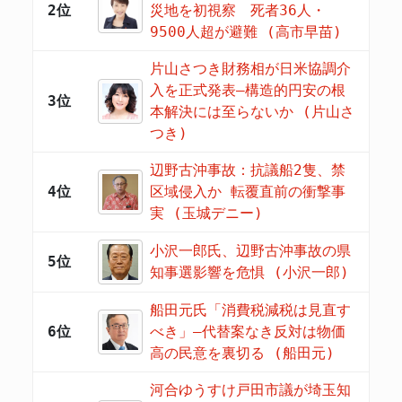
2位
災地を初視察 死者36人・
9500人超が避難 (高市早苗)
片山さつき財務相が日米協調介
入を正式発表―構造的円安の根
3位
本解決には至らないか (片山さ
つき)
辺野古沖事故：抗議船2隻、禁
4位
区域侵入か 転覆直前の衝撃事
実 (玉城デニー)
小沢一郎氏、辺野古沖事故の県
5位
知事選影響を危惧 (小沢一郎)
船田元氏「消費税減税は見直す
6位
べき」―代替案なき反対は物価
高の民意を裏切る (船田元)
河合ゆうすけ戸田市議が埼玉知