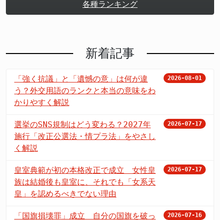
各種ランキング
新着記事
「強く抗議」と「遺憾の意」は何が違
2026-08-01
う？外交用語のランクと本当の意味をわ
かりやすく解説
選挙のSNS規制はどう変わる？2027年
2026-07-17
施行「改正公選法・情プラ法」をやさし
く解説
皇室典範が初の本格改正で成立 女性皇
2026-07-17
族は結婚後も皇室に、それでも「女系天
皇」を認めるべきでない理由
「国旗損壊罪」成立 自分の国旗を破っ
2026-07-16