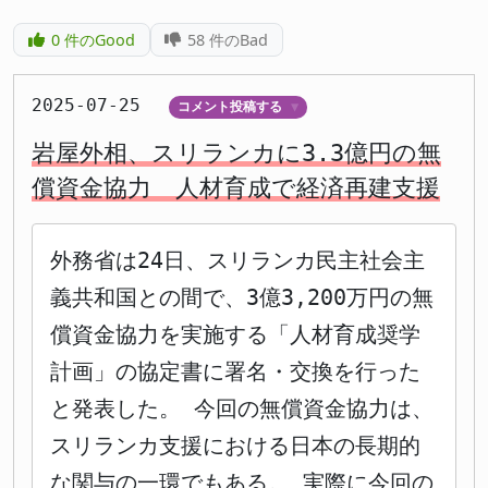
0
件のGood
58
件のBad
2025-07-25
コメント投稿する
▼
岩屋外相、スリランカに3.3億円の無
償資金協力 人材育成で経済再建支援
外務省は24日、スリランカ民主社会主
義共和国との間で、3億3,200万円の無
償資金協力を実施する「人材育成奨学
計画」の協定書に署名・交換を行った
と発表した。 今回の無償資金協力は、
スリランカ支援における日本の長期的
な関与の一環でもある。 実際に今回の