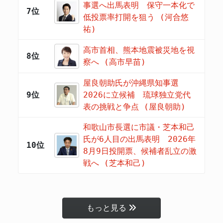
事選へ出馬表明 保守一本化で
7位
低投票率打開を狙う (河合悠
祐)
高市首相、熊本地震被災地を視
8位
察へ (高市早苗)
屋良朝助氏が沖縄県知事選
9位
2026に立候補 琉球独立党代
表の挑戦と争点 (屋良朝助)
和歌山市長選に市議・芝本和己
氏が6人目の出馬表明 2026年
10位
8月9日投開票、候補者乱立の激
戦へ (芝本和己)
もっと見る