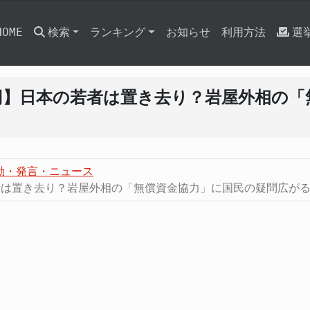
HOME
検索
ランキング
お知らせ
利用方法
選
億円】日本の若者は置き去り？岩屋外相の
動・発言・ニュース
者は置き去り？岩屋外相の「無償資金協力」に国民の疑問広が