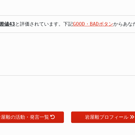
。
差値43
と評価されています。下記
GOOD・BADボタン
からあな
岩屋毅の活動・発言一覧
岩屋毅プロフィール