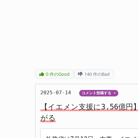
0
件のGood
140
件のBad
2025-07-14
コメント投稿する
▼
【イエメン支援に3.56億
がる