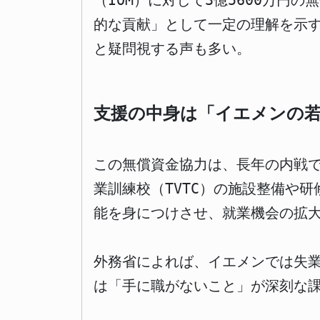
（IOM）に対して3億5600万
的な貢献」として一定の理解を示
と疑問視する声も多い。
支援の中身は「イエメンの
この無償資金協力は、長年の内戦
業訓練校（TVTC）の施設整備や
能を身につけさせ、就業機会の拡
外務省によれば、イエメンでは失
は「手に職がないこと」が深刻な