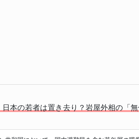
円】日本の若者は置き去り？岩屋外相の「