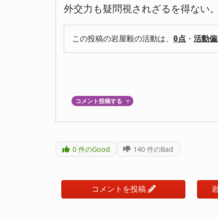
外交力も疑問視されざるを得ない
この投稿の岩屋毅の活動は、
0点
・
活動偏
コメント投稿する
▼
0
件のGood
140
件のBad
コメントを投稿