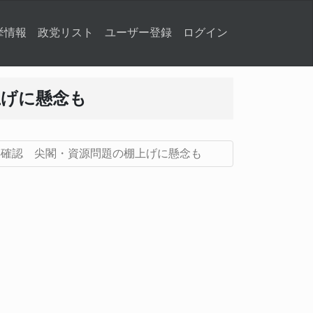
挙情報
政党リスト
ユーザー登録
ログイン
上げに懸念も
再確認 尖閣・資源問題の棚上げに懸念も