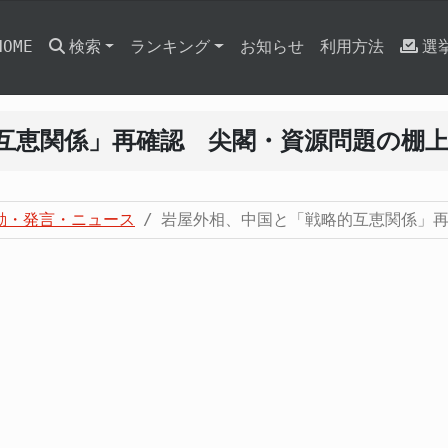
HOME
検索
ランキング
お知らせ
利用方法
選
互恵関係」再確認 尖閣・資源問題の棚
動・発言・ニュース
岩屋外相、中国と「戦略的互恵関係」