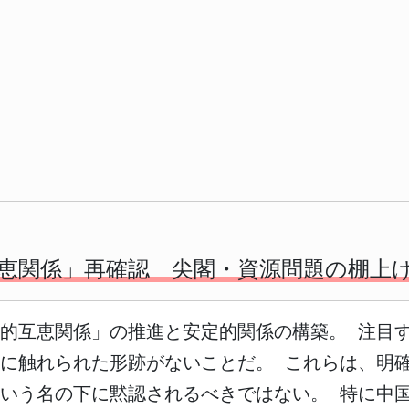
恵関係」再確認 尖閣・資源問題の棚上
的互恵関係」の推進と安定的関係の構築。 注目
に触れられた形跡がないことだ。 これらは、明
いう名の下に黙認されるべきではない。 特に中