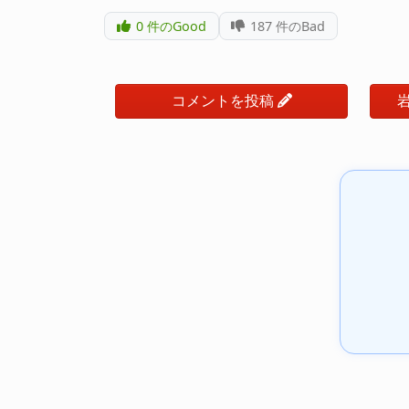
0
件のGood
187
件のBad
コメントを投稿