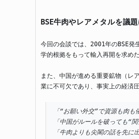
BSE牛肉やレアメタルを議
今回の会談では、2001年のBS
学的根拠をもって輸入再開を求め
また、中国が進める重要鉱物（レ
業に不可欠であり、事実上の経済
「“お願い外交”で資源も肉も
「中国がルールを破っても“関
「牛肉よりも尖閣の話を先に