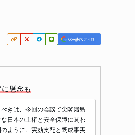
げに懸念も
すべきは、今回の会談で尖閣諸島
確な日本の主権と安全保障に関わ
国のように、実効支配と既成事実