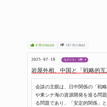
0
件のGood
187
件のBad
2025-07-10
コメント: 1件
▼
岩屋外相、中国と「戦略的互
会談の主眼は、日中関係の「戦略
や東シナ海の資源開発を巡る問題
る問題であり、「安定的関係」と