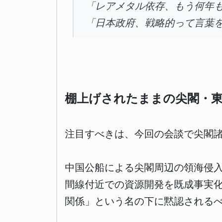
「レアメタル依存、もう何年も
「日本政府、戦略的って言葉
棚上げされたままの尖閣・
注目すべきは、今回の会談で尖閣
中国公船による尖閣周辺の領海侵
間線付近での資源開発を既成事実
関係」という名の下に黙認される