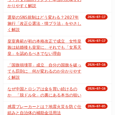
かりやすく解説
選挙のSNS規制はどう変わる？2027年
2026-07-17
施行「改正公選法・情プラ法」をやさし
く解説
皇室典範が初の本格改正で成立 女性皇
2026-07-17
族は結婚後も皇室に、それでも「女系天
皇」を認めるべきでない理由
「国旗損壊罪」成立 自分の国旗を破っ
2026-07-16
ても罰則に 何が変わるのか分かりやす
く解説
なぜ中国とロシアは金を買い続けるの
2026-07-16
か 「脱ドル化」の裏にある本当の狙い
感震ブレーカーとは？地震火災を防ぐ仕
2026-07-05
組みと自治体の補助金活用法