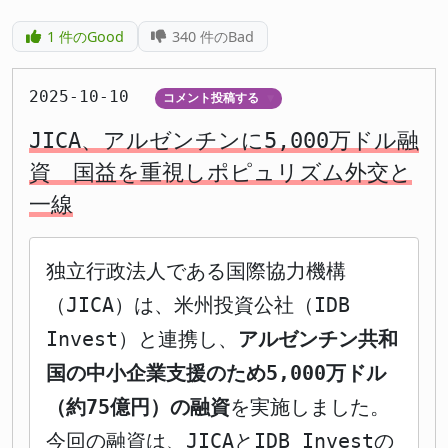
1
件のGood
340
件のBad
2025-10-10
コメント投稿する
▼
JICA、アルゼンチンに5,000万ドル融
資 国益を重視しポピュリズム外交と
一線
独立行政法人である国際協力機構
（JICA）は、米州投資公社（IDB
Invest）と連携し、
アルゼンチン共和
国の中小企業支援のため5,000万ドル
（約75億円）の融資
を実施しました。
今回の融資は、JICAとIDB Investの