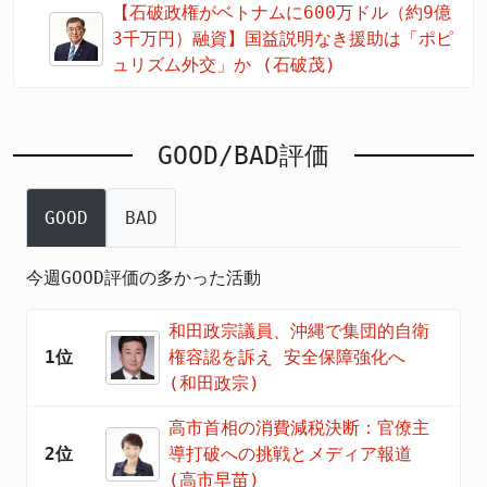
【石破政権がベトナムに600万ドル（約9億
3千万円）融資】国益説明なき援助は「ポピ
ュリズム外交」か (石破茂)
GOOD/BAD評価
GOOD
BAD
今週GOOD評価の多かった活動
和田政宗議員、沖縄で集団的自衛
1位
権容認を訴え 安全保障強化へ
(和田政宗)
高市首相の消費減税決断：官僚主
2位
導打破への挑戦とメディア報道
(高市早苗)