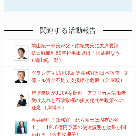
関連する活動報告
鳩山紀一郎氏が父・由紀夫氏に欠席要請
抗日戦勝利80年行事出席は「国益損なう」
(鳩山紀一郎)
グランディUNHCR高等弁務官が日本訪問 3
億ドル資金不足で支援縮小危機 (岩屋毅)
岸博幸氏がJICAを批判 アフリカ人労働者
受け入れと石破政権の多文化共生政策への
疑念 (岸博幸)
今井絵理子政務官「北方領土は固有の領
土」 19.8億円予算の使途説明と効果が問
われる (今井絵理子)