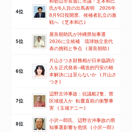
和歌山市長選に市議・芝本和己
氏が6人目の出馬表明 2026年
4位
8月9日投開票、候補者乱立の激
戦へ (芝本和己)
屋良朝助氏が沖縄県知事選
5位
2026に立候補 琉球独立党代
表の挑戦と争点 (屋良朝助)
片山さつき財務相が日米協調介
入を正式発表―構造的円安の根
6位
本解決には至らないか (片山さ
つき)
辺野古沖事故：抗議船2隻、禁
7位
区域侵入か 転覆直前の衝撃事
実 (玉城デニー)
小沢一郎氏、辺野古沖事故の県
8位
知事選影響を危惧 (小沢一郎)