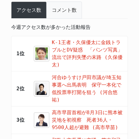
アクセス数
コメント数
今週アクセス数が多かった活動報告
K-1王者・久保優太に金銭トラ
ブルとDV疑惑 「パンツ写真」
1位
流出で評判失墜の末路 (久保優
太)
河合ゆうすけ戸田市議が埼玉知
事選へ出馬表明 保守一本化で
2位
低投票率打開を狙う (河合悠
祐)
高市早苗首相が8月3日に熊本被
3位
災地を初視察 死者36人・
9500人超が避難 (高市早苗)