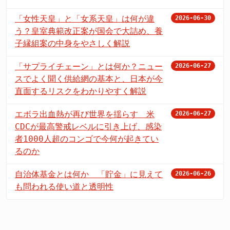
「女性天皇」と「女系天皇」は何が違
2026-06-30
う？皇室典範改正案が国会で大詰め、養
子縁組案の中身をやさしく解説
「サプライチェーン」とは何か？ニュー
2026-06-27
スでよく聞く供給網の基本と、日本が今
直面するリスクをわかりやすく解説
エボラ出血熱が再び世界を揺らす 米
2026-06-27
CDCが最高警戒レベルに引き上げ、感染
者1000人超のコンゴで今何が起きてい
るのか
自治体基金とは何か 「貯金」に見えて
2026-06-26
も問われる使い道と透明性