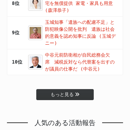
8位
宅を無償提供 家電・家具も用意
(森澤恭子)
玉城知事「遺族への配慮不足」と
防犯映像公開を批判 遺族は社会
9位
的意義を認め知事に反論 (玉城デ
ニー)
中谷元前防衛相が自民総務会欠
10位
席 減税反対なら代替案を出すの
が議員の仕事だ (中谷元)
もっと見る
人気のある活動報告