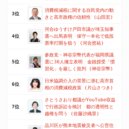
消費税減税に関する自民党内の動
3位
きと高市政権の信頼性 (山田宏)
河合ゆうすけ戸田市議が埼玉知事
4位
選へ出馬表明 保守一本化で低投
票率打開を狙う (河合悠祐)
参政党・神谷宗幣代表が福岡県議
5位
選に30人擁立表明 金銭授受「慣
習化」を厳しく批判 (神谷宗幣)
日米協調介入の背景に潜む高市首
6位
相の消費減税政策 (片山さつき)
さとうさおり都議がYouTube収益
7位
で行政訴訟を検討 都の透明性と
越権を問う (佐藤沙織里)
品川区が熊本地震被災者へ公営住