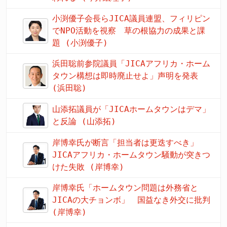
小渕優子会長らJICA議員連盟、フィリピン
でNPO活動を視察 草の根協力の成果と課
題 (小渕優子)
浜田聡前参院議員「JICAアフリカ・ホーム
タウン構想は即時廃止せよ」声明を発表
(浜田聡)
山添拓議員が「JICAホームタウンはデマ」
と反論 (山添拓)
岸博幸氏が断言「担当者は更迭すべき」
JICAアフリカ・ホームタウン騒動が突きつ
けた失敗 (岸博幸)
岸博幸氏「ホームタウン問題は外務省と
JICAの大チョンボ」 国益なき外交に批判
(岸博幸)