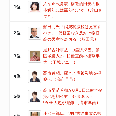
入を正式発表―構造的円安の根
1位
本解決には至らないか (片山さ
つき)
船田元氏「消費税減税は見直す
2位
べき」―代替案なき反対は物価
高の民意を裏切る (船田元)
辺野古沖事故：抗議船2隻、禁
3位
区域侵入か 転覆直前の衝撃事
実 (玉城デニー)
高市首相、熊本地震被災地を視
4位
察へ (高市早苗)
高市早苗首相が8月3日に熊本被
5位
災地を初視察 死者36人・
9500人超が避難 (高市早苗)
小沢一郎氏、辺野古沖事故の県