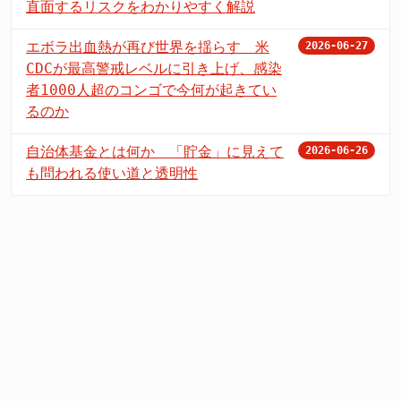
直面するリスクをわかりやすく解説
エボラ出血熱が再び世界を揺らす 米
2026-06-27
CDCが最高警戒レベルに引き上げ、感染
者1000人超のコンゴで今何が起きてい
るのか
自治体基金とは何か 「貯金」に見えて
2026-06-26
も問われる使い道と透明性