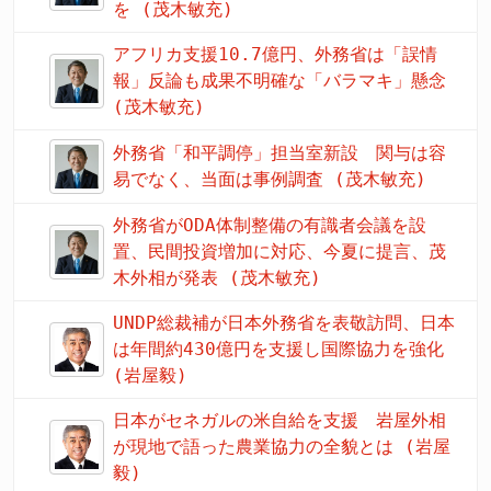
を (茂木敏充)
アフリカ支援10.7億円、外務省は「誤情
報」反論も成果不明確な「バラマキ」懸念
(茂木敏充)
外務省「和平調停」担当室新設 関与は容
易でなく、当面は事例調査 (茂木敏充)
外務省がODA体制整備の有識者会議を設
置、民間投資増加に対応、今夏に提言、茂
木外相が発表 (茂木敏充)
UNDP総裁補が日本外務省を表敬訪問、日本
は年間約430億円を支援し国際協力を強化
(岩屋毅)
日本がセネガルの米自給を支援 岩屋外相
が現地で語った農業協力の全貌とは (岩屋
毅)