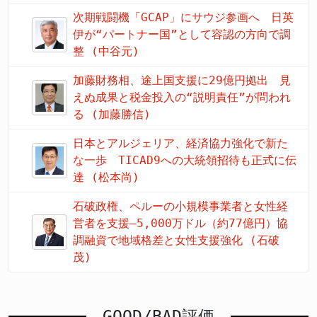
次期戦闘機「GCAP」にサウジ参画へ 日英
伊が“パートナー国”として容認の方向で調
整 (中谷元)
加藤財務相、途上国支援に29億円拠出 見
えぬ成果と税金投入の“説明責任”が問われ
る (加藤勝信)
日本とアルジェリア、経済協力強化で新た
な一歩 TICAD9への大統領招待も正式に伝
達 (松本尚)
石破政権、ペルーの小規模事業者と女性経
営者を支援—5,000万ドル（約77億円）協
調融資で地域格差と女性支援強化 (石破
茂)
GOOD/BAD評価