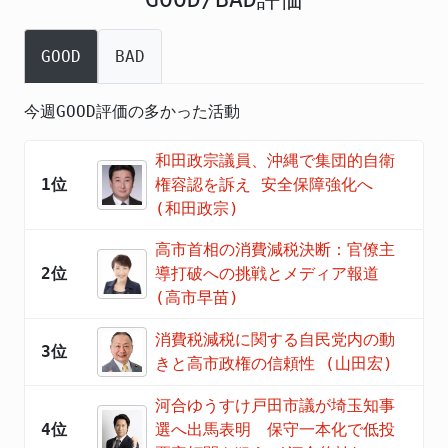
GOOD
BAD
今週GOOD評価の多かった活動
和田政宗議員、沖縄で集団的自衛
1位
権容認を訴え 安全保障強化へ
(和田政宗)
高市首相の消費減税決断：官僚主
2位
導打破への挑戦とメディア報道
(高市早苗)
消費税減税に関する自民党内の動
3位
きと高市政権の信頼性 (山田宏)
河合ゆうすけ戸田市議が埼玉知事
4位
選へ出馬表明 保守一本化で低投