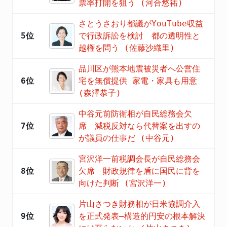
票率打開を狙う (河合悠祐)
さとうさおり都議がYouTube収益
5位
で行政訴訟を検討 都の透明性と
越権を問う (佐藤沙織里)
品川区が熊本地震被災者へ公営住
6位
宅を無償提供 家電・家具も用意
(森澤恭子)
中谷元前防衛相が自民総務会欠
7位
席 減税反対なら代替案を出すの
が議員の仕事だ (中谷元)
宮沢洋一前税調会長が自民総務会
8位
欠席 財政規律を盾に国民に背を
向けた判断 (宮沢洋一)
片山さつき財務相が日米協調介入
9位
を正式発表―構造的円安の根本解決