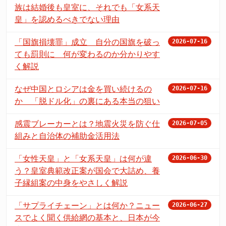
族は結婚後も皇室に、それでも「女系天
皇」を認めるべきでない理由
「国旗損壊罪」成立 自分の国旗を破っ
2026-07-16
ても罰則に 何が変わるのか分かりやす
く解説
なぜ中国とロシアは金を買い続けるの
2026-07-16
か 「脱ドル化」の裏にある本当の狙い
感震ブレーカーとは？地震火災を防ぐ仕
2026-07-05
組みと自治体の補助金活用法
「女性天皇」と「女系天皇」は何が違
2026-06-30
う？皇室典範改正案が国会で大詰め、養
子縁組案の中身をやさしく解説
「サプライチェーン」とは何か？ニュー
2026-06-27
スでよく聞く供給網の基本と、日本が今