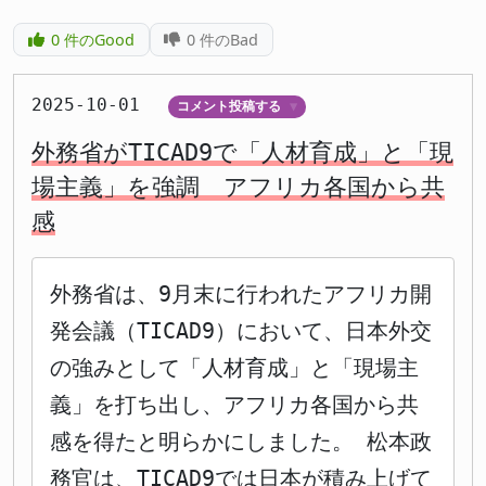
0
件のGood
0
件のBad
2025-10-01
コメント投稿する
▼
外務省がTICAD9で「人材育成」と「現
場主義」を強調 アフリカ各国から共
感
外務省は、9月末に行われたアフリカ開
発会議（TICAD9）において、日本外交
の強みとして「人材育成」と「現場主
義」を打ち出し、アフリカ各国から共
感を得たと明らかにしました。 松本政
務官は、TICAD9では日本が積み上げて