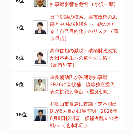
6位
知事選影響を危惧 (小沢一郎)
日中対話の模索、高市政権の思
惑と中国の冷淡さ - 懸念され
7位
る「自己目的化」のリスク (高
市早苗)
高市首相の減税・積極財政政策
8位
が日本再生への道を切り拓く
(高市早苗)
屋良朝助氏が沖縄県知事選
9位
2026に立候補 琉球独立党代
表の挑戦と争点 (屋良朝助)
和歌山市長選に市議・芝本和己
氏が6人目の出馬表明 2026年
10位
8月9日投開票、候補者乱立の激
戦へ (芝本和己)