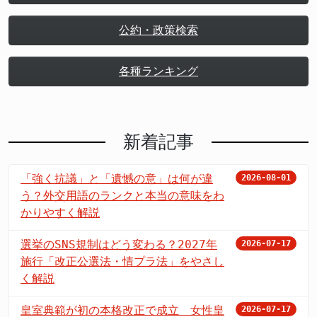
公約・政策検索
各種ランキング
新着記事
「強く抗議」と「遺憾の意」は何が違
2026-08-01
う？外交用語のランクと本当の意味をわ
かりやすく解説
選挙のSNS規制はどう変わる？2027年
2026-07-17
施行「改正公選法・情プラ法」をやさし
く解説
皇室典範が初の本格改正で成立 女性皇
2026-07-17