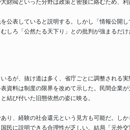
や大財閥といった分野は政策と密接に絡むため、利
先を公表していると説明する。しかし「情報公開し
。むしろ「公然たる天下り」との批判が強まるだけ
ているが、抜け道は多く、省庁ごとに調整される実
公表資料は制度の限界を改めて示した。民間企業が
」と結び付いた旧態依然の姿に映る。
であり、経験の社会還元という見方も可能だ。しか
、国民に説明できる合理性が乏しい。結局「元外交