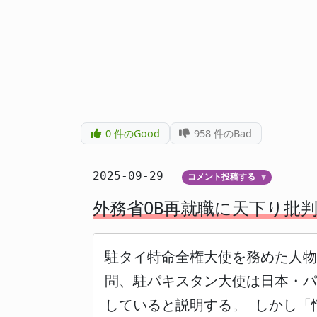
0
件のGood
958
件のBad
2025-09-29
コメント投稿する
▼
外務省OB再就職に天下り批
駐タイ特命全権大使を務めた人
問、駐パキスタン大使は日本・パ
していると説明する。 しかし「