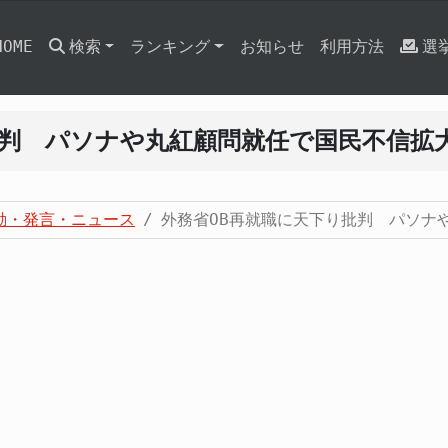
HOME
検索
ランキング
お知らせ
利用方法
選
批判 パソナや丸紅顧問就任で国民不信拡
動・発言・ニュース
外務省OB再就職に天下り批判 パソナ