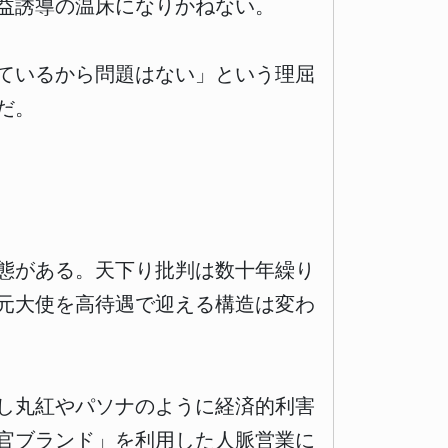
益誘導の温床になりかねない。
ているから問題はない」という理屈
だ。
態がある。天下り批判は数十年繰り
元大使を高待遇で迎える構造は変わ
し丸紅やパソナのように経済的利害
官ブランド」を利用した人脈営業に