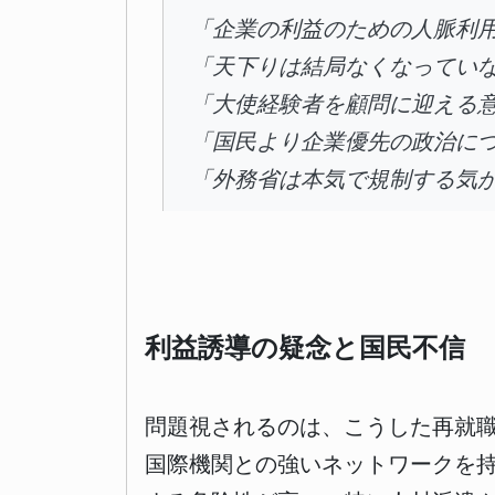
「企業の利益のための人脈利
「天下りは結局なくなってい
「大使経験者を顧問に迎える
「国民より企業優先の政治に
「外務省は本気で規制する気
利益誘導の疑念と国民不信
問題視されるのは、こうした再就職
国際機関との強いネットワークを