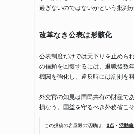
過ぎないのではないかという批判
改革なき公表は形骸化
公表制度だけでは天下りを止めら
の信頼を回復するには、退職後数
機関を強化し、違反時には罰則を
外交官の知見は国民共有の財産で
損なう。国益を守るべき外務省こ
この投稿の岩屋毅の活動は、
0点
・
活動偏