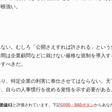
が根強い。
れない。むしろ「公開さえすれば許される」という
年間は企業顧問などに就けない厳格な規制を導入す
科すべきだ。
あり、特定企業の利害に奉仕させてはならない。天
そ、自らの人事慣行を改める覚悟を示す必要がある
差値43
と評価されています。下記
GOOD・BADボタン
からあな