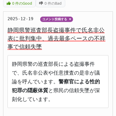
0
件のGood
0
件のBad
2025-12-19
コメント投稿する
▼
静岡県警巡査部長盗撮事件で氏名非公
表に批判集中、過去最多ペースの不祥
事で信頼失墜
静岡県警の巡査部長による盗撮事件
で、氏名非公表や任意捜査の是非が議
論を呼んでいます。
警察官による性的
犯罪の隠蔽体質
と県民の信頼失墜が深
刻化しています。