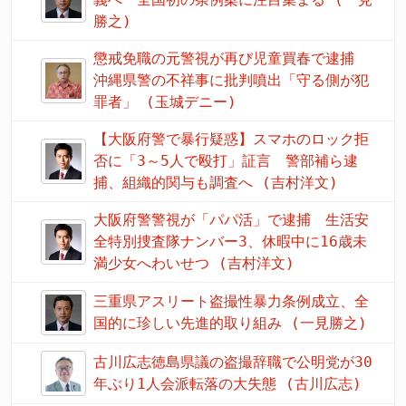
勝之)
懲戒免職の元警視が再び児童買春で逮捕
沖縄県警の不祥事に批判噴出「守る側が犯
罪者」 (玉城デニー)
【大阪府警で暴行疑惑】スマホのロック拒
否に「3～5人で殴打」証言 警部補ら逮
捕、組織的関与も調査へ (吉村洋文)
大阪府警警視が「パパ活」で逮捕 生活安
全特別捜査隊ナンバー3、休暇中に16歳未
満少女へわいせつ (吉村洋文)
三重県アスリート盗撮性暴力条例成立、全
国的に珍しい先進的取り組み (一見勝之)
古川広志徳島県議の盗撮辞職で公明党が30
年ぶり1人会派転落の大失態 (古川広志)