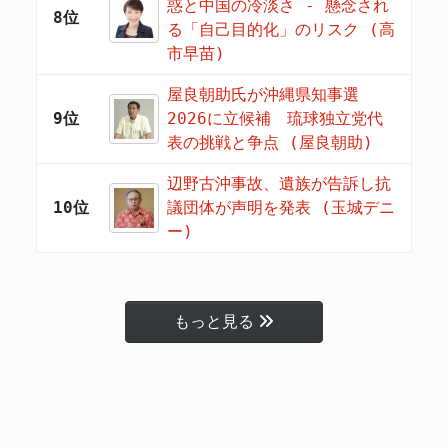
惑と中国の冷淡さ - 懸念され
8位
る「自己目的化」のリスク (高
市早苗)
屋良朝助氏が沖縄県知事選
9位
2026に立候補 琉球独立党代
表の挑戦と争点 (屋良朝助)
辺野古沖事故、遺族が告訴し抗
10位
議団体が声明を発表 (玉城デニ
ー)
もっと見る