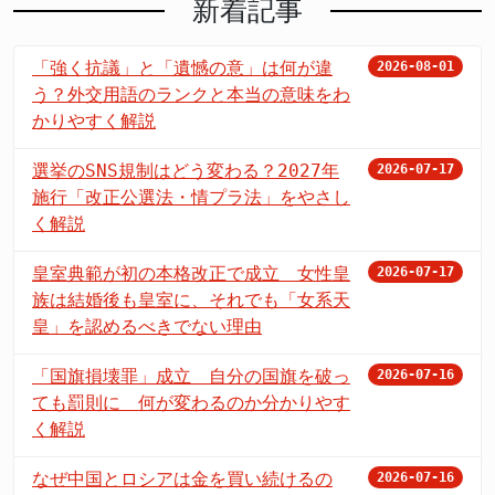
新着記事
「強く抗議」と「遺憾の意」は何が違
2026-08-01
う？外交用語のランクと本当の意味をわ
かりやすく解説
選挙のSNS規制はどう変わる？2027年
2026-07-17
施行「改正公選法・情プラ法」をやさし
く解説
皇室典範が初の本格改正で成立 女性皇
2026-07-17
族は結婚後も皇室に、それでも「女系天
皇」を認めるべきでない理由
「国旗損壊罪」成立 自分の国旗を破っ
2026-07-16
ても罰則に 何が変わるのか分かりやす
く解説
なぜ中国とロシアは金を買い続けるの
2026-07-16