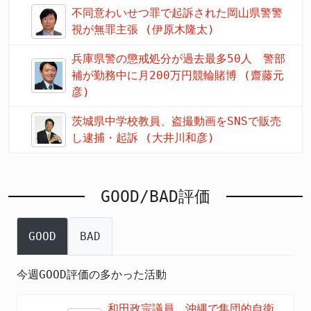
不同意わいせつ罪で起訴された岡山県警警
視が無罪主張 (伊原木隆太)
兵庫県警の懲戒処分が過去最多50人 警部
補が勤務中に月200万円競輪賭博 (齋藤元
彦)
茨城県中学校教員、盗撮動画をSNSで販売
し逮捕・起訴 (大井川和彦)
GOOD/BAD評価
GOOD
BAD
今週GOOD評価の多かった活動
和田政宗議員、沖縄で集団的自衛