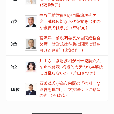
(森澤恭子)
中谷元前防衛相が自民総務会欠
7位
席 減税反対なら代替案を出すの
が議員の仕事だ (中谷元)
宮沢洋一前税調会長が自民総務会
8位
欠席 財政規律を盾に国民に背を
向けた判断 (宮沢洋一)
片山さつき財務相が日米協調介入
9位
を正式発表―構造的円安の根本解決
には至らないか (片山さつき)
石破茂氏が高市内閣の「強引」な
10位
運営を批判し、支持率低下に懸念
の声 (石破茂)