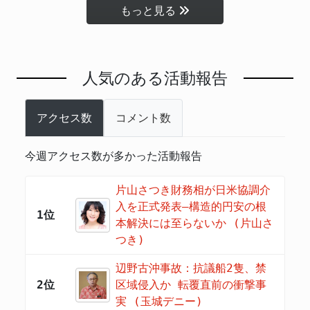
もっと見る
人気のある活動報告
アクセス数
コメント数
今週アクセス数が多かった活動報告
片山さつき財務相が日米協調介
入を正式発表―構造的円安の根
1位
本解決には至らないか (片山さ
つき)
辺野古沖事故：抗議船2隻、禁
2位
区域侵入か 転覆直前の衝撃事
実 (玉城デニー)