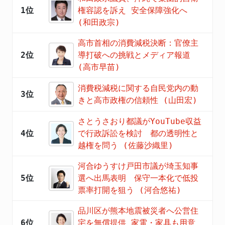
1位
権容認を訴え 安全保障強化へ
(和田政宗)
高市首相の消費減税決断：官僚主
2位
導打破への挑戦とメディア報道
(高市早苗)
消費税減税に関する自民党内の動
3位
きと高市政権の信頼性 (山田宏)
さとうさおり都議がYouTube収益
4位
で行政訴訟を検討 都の透明性と
越権を問う (佐藤沙織里)
河合ゆうすけ戸田市議が埼玉知事
5位
選へ出馬表明 保守一本化で低投
票率打開を狙う (河合悠祐)
品川区が熊本地震被災者へ公営住
6位
宅を無償提供 家電・家具も用意