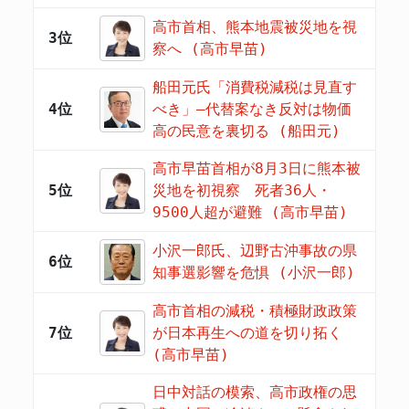
高市首相、熊本地震被災地を視
3位
察へ (高市早苗)
船田元氏「消費税減税は見直す
4位
べき」―代替案なき反対は物価
高の民意を裏切る (船田元)
高市早苗首相が8月3日に熊本被
5位
災地を初視察 死者36人・
9500人超が避難 (高市早苗)
小沢一郎氏、辺野古沖事故の県
6位
知事選影響を危惧 (小沢一郎)
高市首相の減税・積極財政政策
7位
が日本再生への道を切り拓く
(高市早苗)
日中対話の模索、高市政権の思