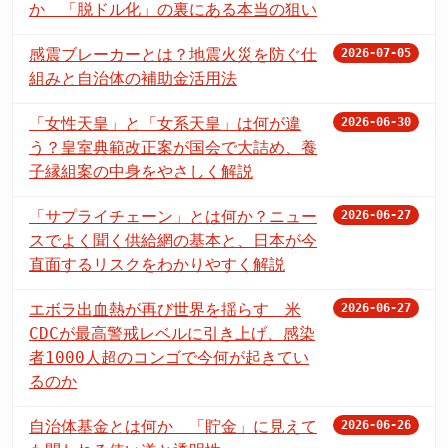
か 「脱ドル化」の裏にある本当の狙い
感震ブレーカーとは？地震火災を防ぐ仕
2026-07-05
組みと自治体の補助金活用法
「女性天皇」と「女系天皇」は何が違
2026-06-30
う？皇室典範改正案が国会で大詰め、養
子縁組案の中身をやさしく解説
「サプライチェーン」とは何か？ニュー
2026-06-27
スでよく聞く供給網の基本と、日本が今
直面するリスクをわかりやすく解説
エボラ出血熱が再び世界を揺らす 米
2026-06-27
CDCが最高警戒レベルに引き上げ、感染
者1000人超のコンゴで今何が起きてい
るのか
自治体基金とは何か 「貯金」に見えて
2026-06-26