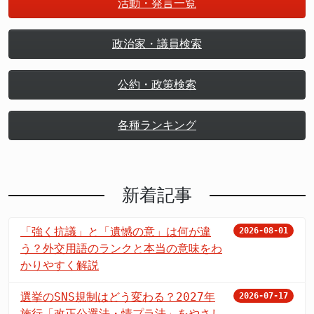
活動・発言一覧
政治家・議員検索
公約・政策検索
各種ランキング
新着記事
「強く抗議」と「遺憾の意」は何が違
2026-08-01
う？外交用語のランクと本当の意味をわ
かりやすく解説
選挙のSNS規制はどう変わる？2027年
2026-07-17
施行「改正公選法・情プラ法」をやさし