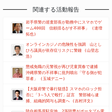
関連する活動報告
岩手県警の巡査部長が勤務中にスマホでゲ
ーム400回 信頼揺るがす不祥事」 (達増
拓也)
オンラインカジノの危険性を強調 山とし
ひろ議員が依存症リスクに警鐘 (山登志
浩)
懲戒免職の元警視が再び児童買春で逮捕
沖縄県警の不祥事に批判噴出「守る側が犯
罪者」 (玉城デニー)
【大阪府警で暴行疑惑】スマホのロック拒
否に「3～5人で殴打」証言 警部補ら逮
捕、組織的関与も調査へ (吉村洋文)
陸自相馬原駐屯地、2等陸曹がポータブル電