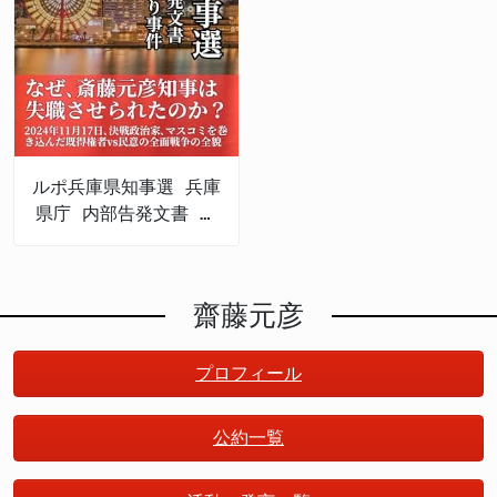
ルポ兵庫県知事選 兵庫
県庁 内部告発文書 パ
ワハラ•おねだり事件の
真相を暴く: なぜ､斎
藤元彦知事は 失職させ
齋藤元彦
られたのか？
プロフィール
公約一覧