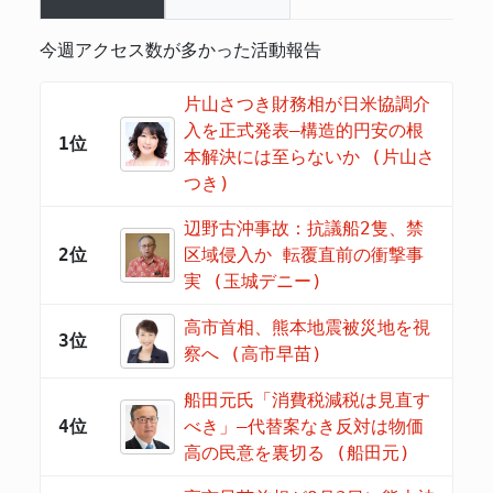
今週アクセス数が多かった活動報告
片山さつき財務相が日米協調介
入を正式発表―構造的円安の根
1位
本解決には至らないか (片山さ
つき)
辺野古沖事故：抗議船2隻、禁
2位
区域侵入か 転覆直前の衝撃事
実 (玉城デニー)
高市首相、熊本地震被災地を視
3位
察へ (高市早苗)
船田元氏「消費税減税は見直す
4位
べき」―代替案なき反対は物価
高の民意を裏切る (船田元)