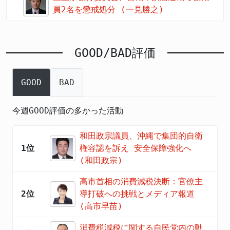
員2名を懲戒処分 (一見勝之)
GOOD/BAD評価
GOOD
BAD
今週GOOD評価の多かった活動
和田政宗議員、沖縄で集団的自衛
1位
権容認を訴え 安全保障強化へ
(和田政宗)
高市首相の消費減税決断：官僚主
2位
導打破への挑戦とメディア報道
(高市早苗)
消費税減税に関する自民党内の動