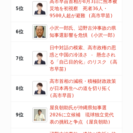
高市早苗首相が8月3日に熊本被
5位
災地を初視察 死者36人・
9500人超が避難 (高市早苗)
小沢一郎氏、辺野古沖事故の県
6位
知事選影響を危惧 (小沢一郎)
日中対話の模索、高市政権の思
惑と中国の冷淡さ - 懸念され
7位
る「自己目的化」のリスク (高
市早苗)
高市首相の減税・積極財政政策
8位
が日本再生への道を切り拓く
(高市早苗)
屋良朝助氏が沖縄県知事選
9位
2026に立候補 琉球独立党代
表の挑戦と争点 (屋良朝助)