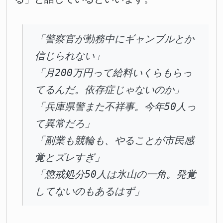
「警察官が勤務中にギャンブルとか
信じられない」
「月200万円って給料いくらもらっ
てるんだ。依存症じゃないのか」
「兵庫県警また不祥事。今年50人っ
て異常だろ」
「副業も競輪も、やることが市民感
覚とズレすぎ」
「懲戒処分50人は氷山の一角。発覚
してないのもあるはず」