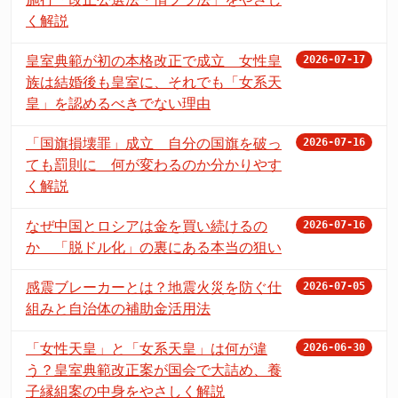
く解説
皇室典範が初の本格改正で成立 女性皇
2026-07-17
族は結婚後も皇室に、それでも「女系天
皇」を認めるべきでない理由
「国旗損壊罪」成立 自分の国旗を破っ
2026-07-16
ても罰則に 何が変わるのか分かりやす
く解説
なぜ中国とロシアは金を買い続けるの
2026-07-16
か 「脱ドル化」の裏にある本当の狙い
感震ブレーカーとは？地震火災を防ぐ仕
2026-07-05
組みと自治体の補助金活用法
「女性天皇」と「女系天皇」は何が違
2026-06-30
う？皇室典範改正案が国会で大詰め、養
子縁組案の中身をやさしく解説