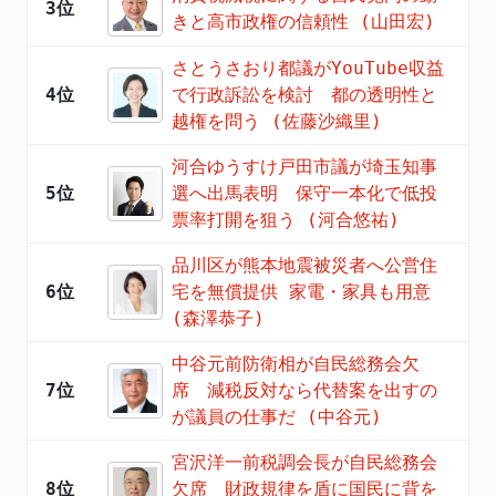
3位
きと高市政権の信頼性 (山田宏)
さとうさおり都議がYouTube収益
4位
で行政訴訟を検討 都の透明性と
越権を問う (佐藤沙織里)
河合ゆうすけ戸田市議が埼玉知事
5位
選へ出馬表明 保守一本化で低投
票率打開を狙う (河合悠祐)
品川区が熊本地震被災者へ公営住
6位
宅を無償提供 家電・家具も用意
(森澤恭子)
中谷元前防衛相が自民総務会欠
7位
席 減税反対なら代替案を出すの
が議員の仕事だ (中谷元)
宮沢洋一前税調会長が自民総務会
8位
欠席 財政規律を盾に国民に背を