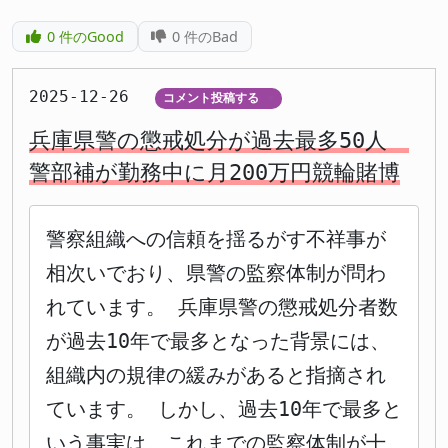
0
件のGood
0
件のBad
2025-12-26
コメント投稿する
▼
兵庫県警の懲戒処分が過去最多50人
警部補が勤務中に月200万円競輪賭博
警察組織への信頼を揺るがす不祥事が
相次いでおり、県警の監察体制が問わ
れています。 兵庫県警の懲戒処分者数
が過去10年で最多となった背景には、
組織内の規律の緩みがあると指摘され
ています。 しかし、過去10年で最多と
いう事実は、これまでの監察体制が十