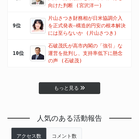
向けた判断 (宮沢洋一)
片山さつき財務相が日米協調介入
9位
を正式発表―構造的円安の根本解決
には至らないか (片山さつき)
石破茂氏が高市内閣の「強引」な
10位
運営を批判し、支持率低下に懸念
の声 (石破茂)
もっと見る
人気のある活動報告
アクセス数
コメント数