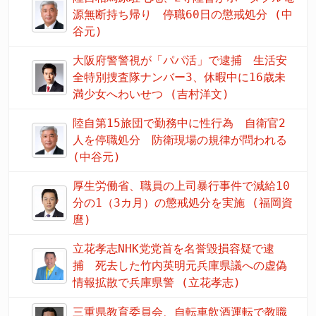
源無断持ち帰り 停職60日の懲戒処分 (中
谷元)
大阪府警警視が「パパ活」で逮捕 生活安
全特別捜査隊ナンバー3、休暇中に16歳未
満少女へわいせつ (吉村洋文)
陸自第15旅団で勤務中に性行為 自衛官2
人を停職処分 防衛現場の規律が問われる
(中谷元)
厚生労働省、職員の上司暴行事件で減給10
分の1（3カ月）の懲戒処分を実施 (福岡資
麿)
立花孝志NHK党党首を名誉毀損容疑で逮
捕 死去した竹内英明元兵庫県議への虚偽
情報拡散で兵庫県警 (立花孝志)
三重県教育委員会、自転車飲酒運転で教職