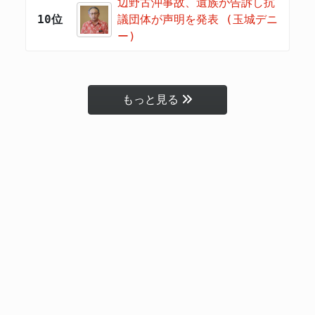
辺野古沖事故、遺族が告訴し抗
10位
議団体が声明を発表 (玉城デニ
ー)
もっと見る