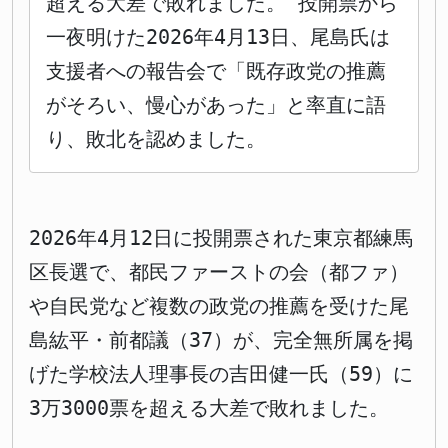
超える大差で敗れました。 投開票から
一夜明けた2026年4月13日、尾島氏は
支援者への報告会で「既存政党の推薦
がそろい、慢心があった」と率直に語
り、敗北を認めました。
2026年4月12日に投開票された東京都練馬
区長選で、都民ファーストの会（都ファ）
や自民党など複数の政党の推薦を受けた尾
島紘平・前都議（37）が、完全無所属を掲
げた学校法人理事長の吉田健一氏（59）に
3万3000票を超える大差で敗れました。