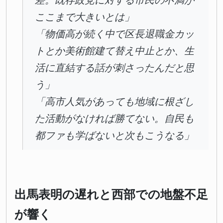
差。既存政党に対する市民の不満が
ここまで大きいとは」
「物価高が続く中で区長退職金カッ
トとか美術館建て替え中止とか、生
活に直結する話が刺さったんだと思
う」
「高市人気があっても地域に根ざし
た活動がなければ勝てない。自民も
都ファも学ばないと次もこうなる」
出馬表明の遅れと西部での地盤不足
が響く