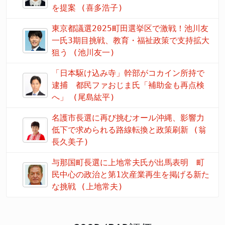
を提案 (喜多浩子)
東京都議選2025町田選挙区で激戦！池川友
一氏3期目挑戦、教育・福祉政策で支持拡大
狙う (池川友一)
「日本駆け込み寺」幹部がコカイン所持で
逮捕 都民ファおじま氏「補助金も再点検
へ」 (尾島紘平)
名護市長選に再び挑むオール沖縄、影響力
低下で求められる路線転換と政策刷新 (翁
長久美子)
与那国町長選に上地常夫氏が出馬表明 町
民中心の政治と第1次産業再生を掲げる新た
な挑戦 (上地常夫)