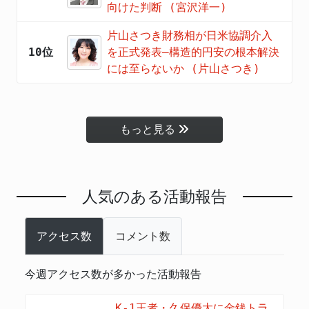
向けた判断 (宮沢洋一)
片山さつき財務相が日米協調介入
10位
を正式発表―構造的円安の根本解決
には至らないか (片山さつき)
もっと見る
人気のある活動報告
アクセス数
コメント数
今週アクセス数が多かった活動報告
K-1王者・久保優太に金銭トラ