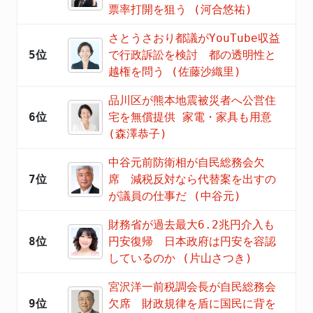
票率打開を狙う (河合悠祐)
さとうさおり都議がYouTube収益
5位
で行政訴訟を検討 都の透明性と
越権を問う (佐藤沙織里)
品川区が熊本地震被災者へ公営住
6位
宅を無償提供 家電・家具も用意
(森澤恭子)
中谷元前防衛相が自民総務会欠
7位
席 減税反対なら代替案を出すの
が議員の仕事だ (中谷元)
財務省が過去最大6.2兆円介入も
8位
円安復帰 日本政府は円安を容認
しているのか (片山さつき)
宮沢洋一前税調会長が自民総務会
9位
欠席 財政規律を盾に国民に背を