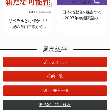
日本の政治を採点する
―2007年参議院選の公
リベラルとは何か-17
約検証
世紀の自由主義から現
代日本まで
尾島紘平
プロフィール
公約一覧
活動・発言一覧
政治家・議員検索