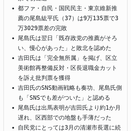
都ファ・自民・国民民主・東京維新推
薦の尾島紘平氏（37）は9万135票で3
万3029票差の完敗
尾島氏は翌日「既存政党の推薦がそろ
い、慢心があった」と敗北を認めた
吉田氏は「完全無所属」を掲げ、区立
美術館再整備反対・区長退職金カット
を訴え批判票を獲得
吉田氏のSNS動画戦略も奏功、尾島氏側
も「SNSでも差がついた」と認める
尾島氏は出馬表明が吉田氏より約1か月
遅れ、区西部での地盤も手薄だった
自民党にとっては3月の清瀬市長選に続