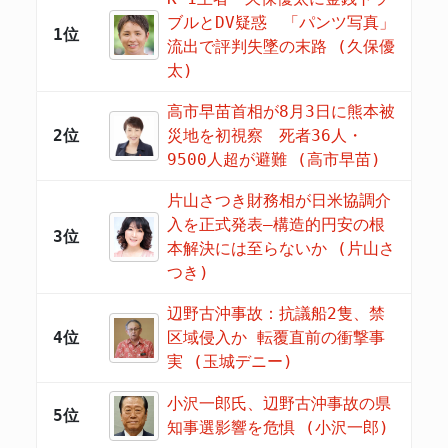
ブルとDV疑惑 「パンツ写真」
1位
流出で評判失墜の末路 (久保優
太)
高市早苗首相が8月3日に熊本被
2位
災地を初視察 死者36人・
9500人超が避難 (高市早苗)
片山さつき財務相が日米協調介
入を正式発表―構造的円安の根
3位
本解決には至らないか (片山さ
つき)
辺野古沖事故：抗議船2隻、禁
4位
区域侵入か 転覆直前の衝撃事
実 (玉城デニー)
小沢一郎氏、辺野古沖事故の県
5位
知事選影響を危惧 (小沢一郎)