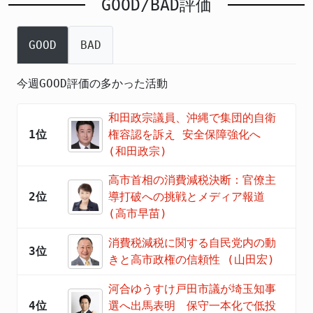
GOOD/BAD評価
GOOD
BAD
今週GOOD評価の多かった活動
和田政宗議員、沖縄で集団的自衛
1位
権容認を訴え 安全保障強化へ
(和田政宗)
高市首相の消費減税決断：官僚主
2位
導打破への挑戦とメディア報道
(高市早苗)
消費税減税に関する自民党内の動
3位
きと高市政権の信頼性 (山田宏)
河合ゆうすけ戸田市議が埼玉知事
4位
選へ出馬表明 保守一本化で低投