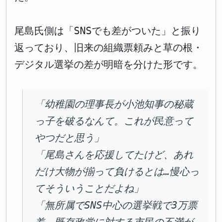
尾島氏側は「SNSでも差がついた」と振り
返っており、旧来の組織票頼みと草の根・
デジタル選挙の差が明暗を分けた形です。
「幼稚園の理事長が小池知事の秘蔵
っ子を破るなんて。これが民意って
やつだと思う」
「尾島さんを応援してたけど、あれ
だけ大物が揃って負けるとは…慢心っ
てそういうことだよね」
「無所属でSNS中心の選挙戦で3万票