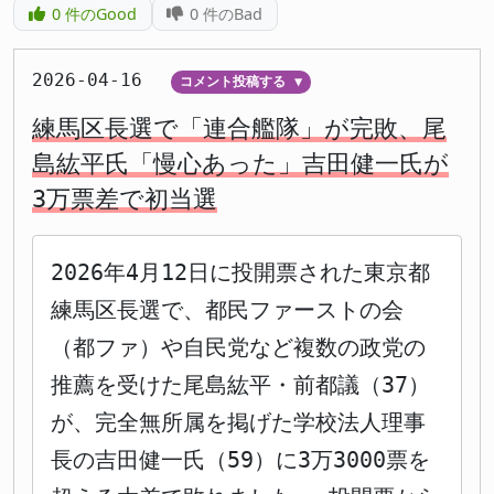
0
件のGood
0
件のBad
2026-04-16
コメント投稿する
▼
練馬区長選で「連合艦隊」が完敗、尾
島紘平氏「慢心あった」吉田健一氏が
3万票差で初当選
2026年4月12日に投開票された東京都
練馬区長選で、都民ファーストの会
（都ファ）や自民党など複数の政党の
推薦を受けた尾島紘平・前都議（37）
が、完全無所属を掲げた学校法人理事
長の吉田健一氏（59）に3万3000票を