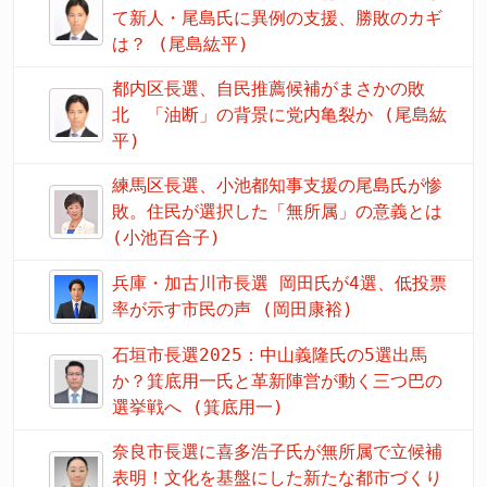
て新人・尾島氏に異例の支援、勝敗のカギ
は？ (尾島紘平)
都内区長選、自民推薦候補がまさかの敗
北 「油断」の背景に党内亀裂か (尾島紘
平)
練馬区長選、小池都知事支援の尾島氏が惨
敗。住民が選択した「無所属」の意義とは
(小池百合子)
兵庫・加古川市長選 岡田氏が4選、低投票
率が示す市民の声 (岡田康裕)
石垣市長選2025：中山義隆氏の5選出馬
か？箕底用一氏と革新陣営が動く三つ巴の
選挙戦へ (箕底用一)
奈良市長選に喜多浩子氏が無所属で立候補
表明！文化を基盤にした新たな都市づくり