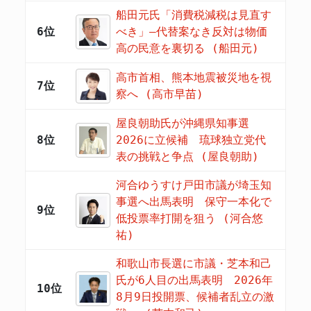
船田元氏「消費税減税は見直す
6位
べき」―代替案なき反対は物価
高の民意を裏切る (船田元)
高市首相、熊本地震被災地を視
7位
察へ (高市早苗)
屋良朝助氏が沖縄県知事選
8位
2026に立候補 琉球独立党代
表の挑戦と争点 (屋良朝助)
河合ゆうすけ戸田市議が埼玉知
事選へ出馬表明 保守一本化で
9位
低投票率打開を狙う (河合悠
祐)
和歌山市長選に市議・芝本和己
氏が6人目の出馬表明 2026年
10位
8月9日投開票、候補者乱立の激