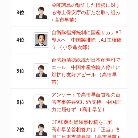
尖閣諸島の緊迫した情勢に対す
3位
る海上保安庁の新たな取り組み
(高市早苗)
自衛隊指揮統制に国産サカナAI
4位
導入へ 中国製排除しAI主権確
立 (小泉進次郎)
台湾頼清徳総統が日本産寿司で
エール 中国水産物輸入停止に
5位
対抗し友好アピール (高市早
苗)
アンケートで高市早苗首相の台
6位
湾有事答弁93.5%支持 中国圧
力に屈せず (高市早苗)
IPAC薛剣総領事投稿を非難
7位
高市早苗首相答弁は「正当」各
国に日本支持要請 (高市早苗)