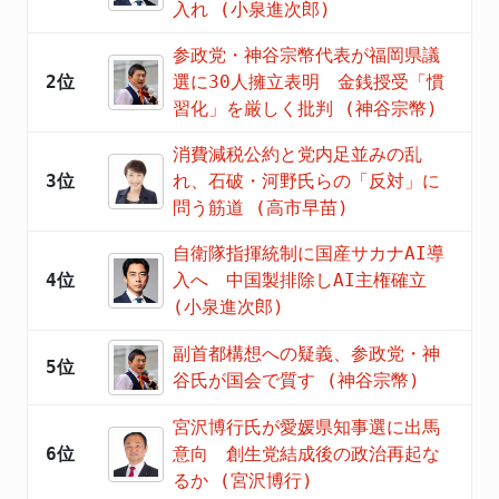
入れ (小泉進次郎)
参政党・神谷宗幣代表が福岡県議
2位
選に30人擁立表明 金銭授受「慣
習化」を厳しく批判 (神谷宗幣)
消費減税公約と党内足並みの乱
3位
れ、石破・河野氏らの「反対」に
問う筋道 (高市早苗)
自衛隊指揮統制に国産サカナAI導
4位
入へ 中国製排除しAI主権確立
(小泉進次郎)
副首都構想への疑義、参政党・神
5位
谷氏が国会で質す (神谷宗幣)
宮沢博行氏が愛媛県知事選に出馬
6位
意向 創生党結成後の政治再起な
るか (宮沢博行)