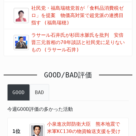
社民党・福島瑞穂党首が「食料品消費税ゼ
ロ」を提案 物価高対策で超党派の連携目
指す (福島瑞穂)
ラサール石井氏が杉田水脈氏を批判 安倍
晋三元首相の70年談話と社民党に足りない
もの (ラサール石井)
GOOD/BAD評価
GOOD
BAD
今週GOOD評価の多かった活動
小泉進次郎防衛大臣 熊本地震で
1位
米軍KC130の物資輸送支援を受け