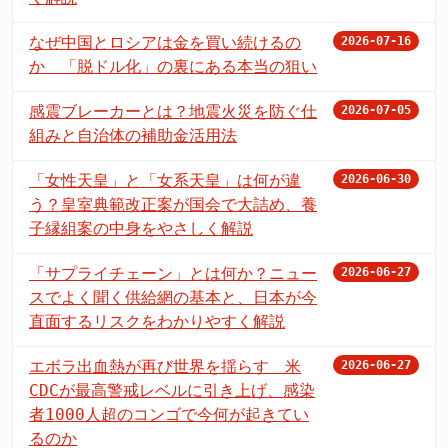
なぜ中国とロシアは金を買い続けるの
2026-07-16
か 「脱ドル化」の裏にある本当の狙い
感震ブレーカーとは？地震火災を防ぐ仕
2026-07-05
組みと自治体の補助金活用法
「女性天皇」と「女系天皇」は何が違
2026-06-30
う？皇室典範改正案が国会で大詰め、養
子縁組案の中身をやさしく解説
「サプライチェーン」とは何か？ニュー
2026-06-27
スでよく聞く供給網の基本と、日本が今
直面するリスクをわかりやすく解説
エボラ出血熱が再び世界を揺らす 米
2026-06-27
CDCが最高警戒レベルに引き上げ、感染
者1000人超のコンゴで今何が起きてい
るのか