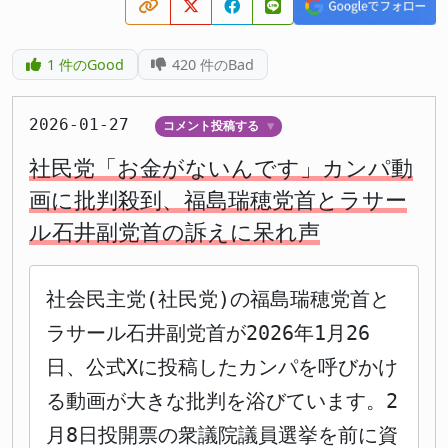
1
件のGood
420
件のBad
2026-01-27
コメント投稿する
▼
社民党「お金がないんです」カンパ動
画に批判殺到、福島瑞穂党首とラサー
ル石井副党首の訴えに呆れ声
社会民主党(社民党)の福島瑞穂党首と
ラサール石井副党首が2026年1月26
日、公式Xに投稿したカンパを呼びかけ
る動画が大きな批判を浴びています。2
月8日投開票の衆議院議員選挙を前に資