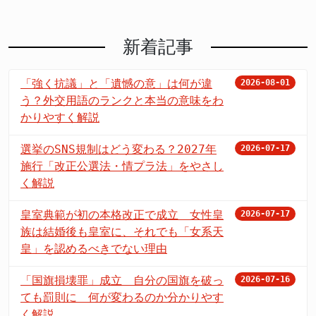
新着記事
「強く抗議」と「遺憾の意」は何が違
2026-08-01
う？外交用語のランクと本当の意味をわ
かりやすく解説
選挙のSNS規制はどう変わる？2027年
2026-07-17
施行「改正公選法・情プラ法」をやさし
く解説
皇室典範が初の本格改正で成立 女性皇
2026-07-17
族は結婚後も皇室に、それでも「女系天
皇」を認めるべきでない理由
「国旗損壊罪」成立 自分の国旗を破っ
2026-07-16
ても罰則に 何が変わるのか分かりやす
く解説