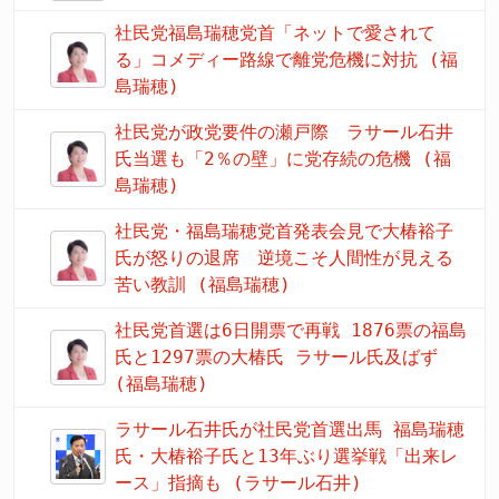
社民党福島瑞穂党首「ネットで愛されて
る」コメディー路線で離党危機に対抗 (福
島瑞穂)
社民党が政党要件の瀬戸際 ラサール石井
氏当選も「2％の壁」に党存続の危機 (福
島瑞穂)
社民党・福島瑞穂党首発表会見で大椿裕子
氏が怒りの退席 逆境こそ人間性が見える
苦い教訓 (福島瑞穂)
社民党首選は6日開票で再戦 1876票の福島
氏と1297票の大椿氏 ラサール氏及ばず
(福島瑞穂)
ラサール石井氏が社民党首選出馬 福島瑞穂
氏・大椿裕子氏と13年ぶり選挙戦「出来レ
ース」指摘も (ラサール石井)