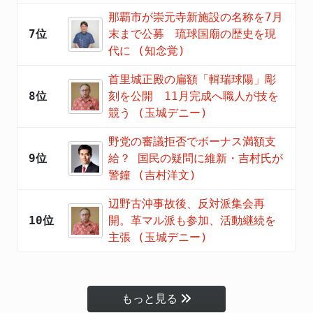
那覇市が崇元寺新施設の名称を7月
7位
末まで公募 琉球国廟の歴史を現
代に (知念覚)
首里城正殿の扁額「輯瑞球陽」彫
8位
刻を公開 11月完成へ職人が技を
競う (玉城デニー)
野党の審議拒否でボーナス満額支
9位
給？ 国民の疑問に維新・吉村氏が
警鐘 (吉村洋文)
辺野古沖事故後、反対派集会再
10位
開。革マル派も参加、活動継続を
主張 (玉城デニー)
もっと見る