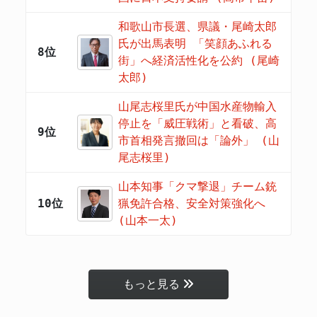
和歌山市長選、県議・尾崎太郎
氏が出馬表明 「笑顔あふれる
8位
街」へ経済活性化を公約 (尾崎
太郎)
山尾志桜里氏が中国水産物輸入
停止を「威圧戦術」と看破、高
9位
市首相発言撤回は「論外」 (山
尾志桜里)
山本知事「クマ撃退」チーム銃
10位
猟免許合格、安全対策強化へ
(山本一太)
もっと見る