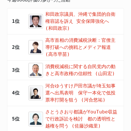
和田政宗議員、沖縄で集団的自衛
1位
権容認を訴え 安全保障強化へ
(和田政宗)
高市首相の消費減税決断：官僚主
2位
導打破への挑戦とメディア報道
(高市早苗)
消費税減税に関する自民党内の動
3位
きと高市政権の信頼性 (山田宏)
河合ゆうすけ戸田市議が埼玉知事
4位
選へ出馬表明 保守一本化で低投
票率打開を狙う (河合悠祐)
さとうさおり都議がYouTube収益
5位
で行政訴訟を検討 都の透明性と
越権を問う (佐藤沙織里)