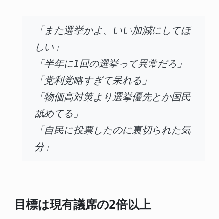
「また選挙かよ、いい加減にしてほ
しい」
「半年に1回の選挙って異常だろ」
「党利党略すぎて呆れる」
「物価高対策より選挙優先とか国民
舐めてる」
「自民に投票したのに裏切られた気
分」
目標は現有議席の2倍以上