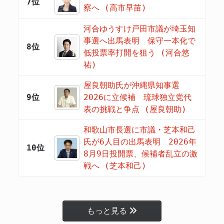
7位
察へ (高市早苗)
河合ゆうすけ戸田市議が埼玉知
事選へ出馬表明 保守一本化で
8位
低投票率打開を狙う (河合悠
祐)
屋良朝助氏が沖縄県知事選
9位
2026に立候補 琉球独立党代
表の挑戦と争点 (屋良朝助)
和歌山市長選に市議・芝本和己
氏が6人目の出馬表明 2026年
10位
8月9日投開票、候補者乱立の激
戦へ (芝本和己)
もっと見る