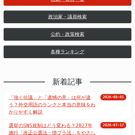
政治家・議員検索
公約・政策検索
各種ランキング
新着記事
「強く抗議」と「遺憾の意」は何が違
2026-08-01
う？外交用語のランクと本当の意味をわ
かりやすく解説
選挙のSNS規制はどう変わる？2027年
2026-07-17
施行「改正公選法・情プラ法」をやさし