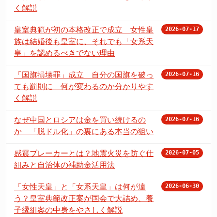
く解説
皇室典範が初の本格改正で成立 女性皇
2026-07-17
族は結婚後も皇室に、それでも「女系天
皇」を認めるべきでない理由
「国旗損壊罪」成立 自分の国旗を破っ
2026-07-16
ても罰則に 何が変わるのか分かりやす
く解説
なぜ中国とロシアは金を買い続けるの
2026-07-16
か 「脱ドル化」の裏にある本当の狙い
感震ブレーカーとは？地震火災を防ぐ仕
2026-07-05
組みと自治体の補助金活用法
「女性天皇」と「女系天皇」は何が違
2026-06-30
う？皇室典範改正案が国会で大詰め、養
子縁組案の中身をやさしく解説