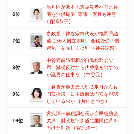
品川区が熊本地震被災者へ公営住
6位
宅を無償提供 家電・家具も用意
(森澤恭子)
参政党・神谷宗幣代表が福岡県議
7位
選に30人擁立表明 金銭授受「慣
習化」を厳しく批判 (神谷宗幣)
中谷元前防衛相が自民総務会欠
8位
席 減税反対なら代替案を出すの
が議員の仕事だ (中谷元)
財務省が過去最大6.2兆円介入も
9位
円安復帰 日本政府は円安を容認
しているのか (片山さつき)
宮沢洋一前税調会長が自民総務会
10位
欠席 財政規律を盾に国民に背を
向けた判断 (宮沢洋一)