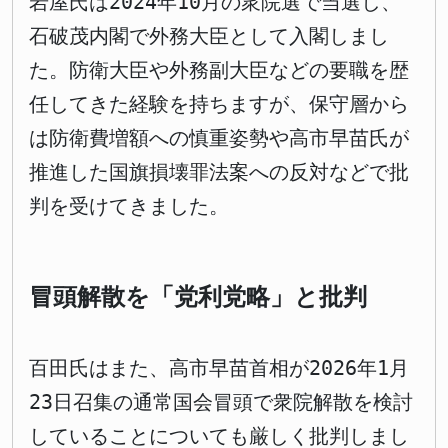
岩屋氏は2024年10月の衆院選で当選し、
石破茂内閣で外務大臣として入閣しまし
た。防衛大臣や外務副大臣などの要職を歴
任してきた経験を持ちますが、保守層から
は防衛費増額への慎重姿勢や高市早苗氏が
推進した国旗損壊罪法案への反対などで批
判を受けてきました。
冒頭解散を「党利党略」と批判
百田氏はまた、高市早苗首相が2026年1月
23日召集の通常国会冒頭で衆院解散を検討
していることについても厳しく批判しまし