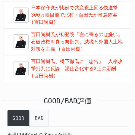
日本保守党が比例で共産党上回る快進撃
300万票目前で北村・百田氏が当選確実
(百田尚樹)
百田尚樹氏が初登院「左に寄るのは嫌い」
石破政権を真っ向批判、減税と外国人土地
対策を主張 (百田尚樹)
百田尚樹氏、橋下徹氏に「忠告」 人格攻
撃批判に反論 泥仕合化するX上の応酬
(百田尚樹)
GOOD/BAD評価
GOOD
BAD
今週GOOD評価の多かった活動