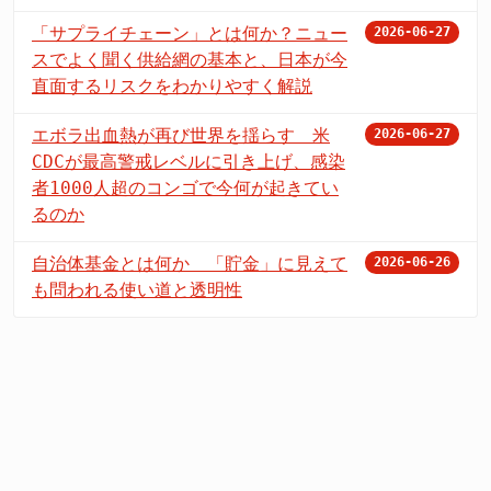
「サプライチェーン」とは何か？ニュー
2026-06-27
スでよく聞く供給網の基本と、日本が今
直面するリスクをわかりやすく解説
エボラ出血熱が再び世界を揺らす 米
2026-06-27
CDCが最高警戒レベルに引き上げ、感染
者1000人超のコンゴで今何が起きてい
るのか
自治体基金とは何か 「貯金」に見えて
2026-06-26
も問われる使い道と透明性