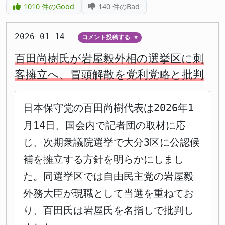
1010
件のGood
140
件のBad
2026-01-14
コメント投稿する
▼
百田尚樹氏が岩屋毅外相の選挙区に刺
客擁立へ、冒頭解散を党利党略と批判
日本保守党の百田尚樹代表は2026年1
月14日、国会内で記者団の取材に応
じ、次期衆議院選挙で大分3区に公認候
補を擁立する方針を明らかにしまし
た。同選挙区では自由民主党の岩屋毅
外務大臣が現職として当選を重ねてお
り、百田氏は岩屋氏を名指しで批判し