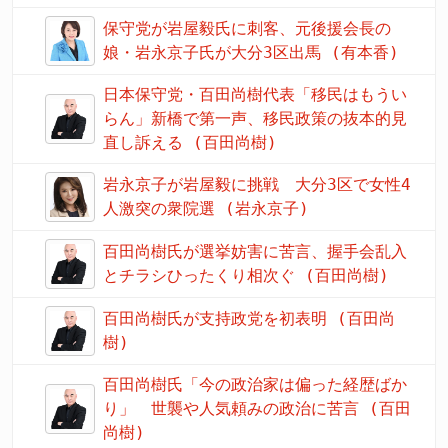
保守党が岩屋毅氏に刺客、元後援会長の
娘・岩永京子氏が大分3区出馬 (有本香)
日本保守党・百田尚樹代表「移民はもうい
らん」新橋で第一声、移民政策の抜本的見
直し訴える (百田尚樹)
岩永京子が岩屋毅に挑戦 大分3区で女性4
人激突の衆院選 (岩永京子)
百田尚樹氏が選挙妨害に苦言、握手会乱入
とチラシひったくり相次ぐ (百田尚樹)
百田尚樹氏が支持政党を初表明 (百田尚
樹)
百田尚樹氏「今の政治家は偏った経歴ばか
り」 世襲や人気頼みの政治に苦言 (百田
尚樹)