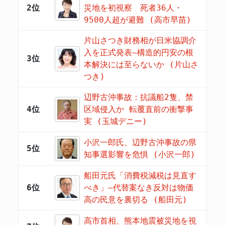
2位
災地を初視察 死者36人・
9500人超が避難 (高市早苗)
片山さつき財務相が日米協調介
入を正式発表―構造的円安の根
3位
本解決には至らないか (片山さ
つき)
辺野古沖事故：抗議船2隻、禁
4位
区域侵入か 転覆直前の衝撃事
実 (玉城デニー)
小沢一郎氏、辺野古沖事故の県
5位
知事選影響を危惧 (小沢一郎)
船田元氏「消費税減税は見直す
6位
べき」―代替案なき反対は物価
高の民意を裏切る (船田元)
高市首相、熊本地震被災地を視