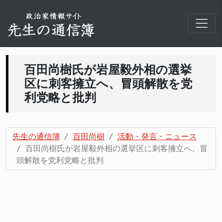
百田尚樹氏が岩屋毅外相の選挙
区に刺客擁立へ、冒頭解散を党
利党略と批判
先生の通信簿
百田尚樹
活動・発言・ニュース
百田尚樹氏が岩屋毅外相の選挙区に刺客擁立へ、冒
頭解散を党利党略と批判