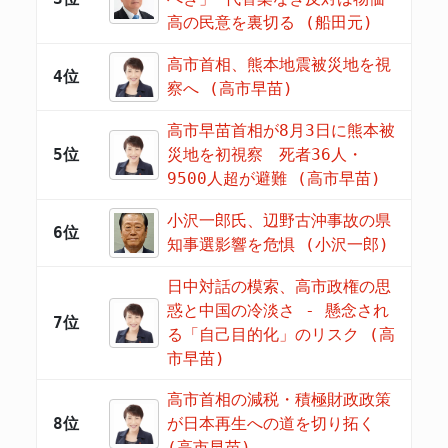
高の民意を裏切る (船田元)
高市首相、熊本地震被災地を視
4位
察へ (高市早苗)
高市早苗首相が8月3日に熊本被
5位
災地を初視察 死者36人・
9500人超が避難 (高市早苗)
小沢一郎氏、辺野古沖事故の県
6位
知事選影響を危惧 (小沢一郎)
日中対話の模索、高市政権の思
惑と中国の冷淡さ - 懸念され
7位
る「自己目的化」のリスク (高
市早苗)
高市首相の減税・積極財政政策
8位
が日本再生への道を切り拓く
(高市早苗)