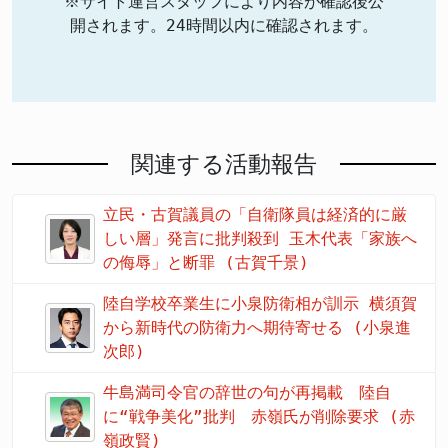
※サイト運営スタッフにより内容が確認後公
開されます。24時間以内に確認されます。
関連する活動報告
立民・古賀議員の「自衛隊員は経済的に厳
しい層」発言に批判殺到 玉木代表「家族へ
の侮辱」と断罪 (古賀千景)
陸自学校卒業生に小泉防衛相が訓示 横須賀
から新時代の防衛力へ期待寄せる (小泉進
次郎)
牛島満司令官の辞世の句が再掲載 陸自
に“戦争美化”批判 赤嶺氏が削除要求 (赤
嶺政賢)