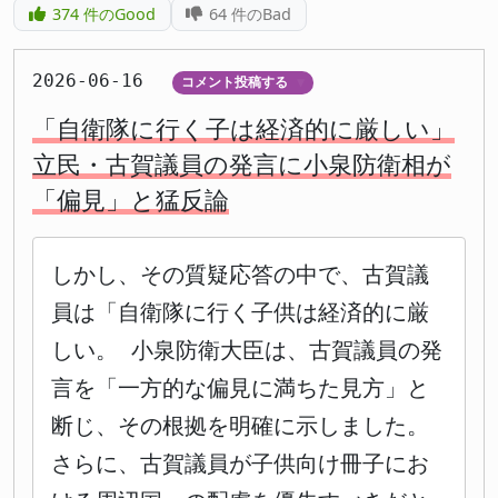
374
件のGood
64
件のBad
2026-06-16
コメント投稿する
▼
「自衛隊に行く子は経済的に厳しい」
立民・古賀議員の発言に小泉防衛相が
「偏見」と猛反論
しかし、その質疑応答の中で、古賀議
員は「自衛隊に行く子供は経済的に厳
しい。 小泉防衛大臣は、古賀議員の発
言を「一方的な偏見に満ちた見方」と
断じ、その根拠を明確に示しました。
さらに、古賀議員が子供向け冊子にお