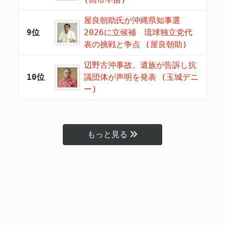
屋良朝助氏が沖縄県知事選
9位
2026に立候補 琉球独立党代
表の挑戦と争点 (屋良朝助)
辺野古沖事故、遺族が告訴し抗
10位
議団体が声明を発表 (玉城デニ
ー)
もっと見る