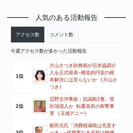
人気のある活動報告
アクセス数
コメント数
今週アクセス数が多かった活動報告
片山さつき財務相が日米協調介
入を正式発表―構造的円安の根
1位
本解決には至らないか (片山さ
つき)
辺野古沖事故：抗議船2隻、禁
2位
区域侵入か 転覆直前の衝撃事
実 (玉城デニー)
船田元氏「消費税減税は見直す
3位
べき」―代替案なき反対は物価