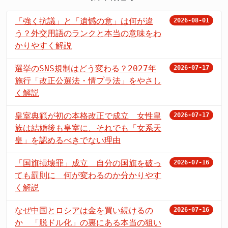
「強く抗議」と「遺憾の意」は何が違
2026-08-01
う？外交用語のランクと本当の意味をわ
かりやすく解説
選挙のSNS規制はどう変わる？2027年
2026-07-17
施行「改正公選法・情プラ法」をやさし
く解説
皇室典範が初の本格改正で成立 女性皇
2026-07-17
族は結婚後も皇室に、それでも「女系天
皇」を認めるべきでない理由
「国旗損壊罪」成立 自分の国旗を破っ
2026-07-16
ても罰則に 何が変わるのか分かりやす
く解説
なぜ中国とロシアは金を買い続けるの
2026-07-16
か 「脱ドル化」の裏にある本当の狙い