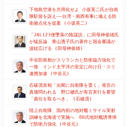
下地島空港を共用化せよ 小坂英二氏が自衛
隊駐留を訴え――台湾・南西有事に備える防
衛拠点化を提案 (小坂英二)
「JAL123便墜落の陰謀説」に田母神俊雄氏
が猛反論 青山透子氏の著作と国会審議が
波紋広げる (田母神俊雄)
中谷防衛相がスリランカと防衛協力強化で
一致 インド太平洋の安定に向け日・スリ
連携加速 (中谷元)
石破茂首相「尖閣に自衛隊を置く」発言の
真価問われる 野口健氏が有言実行を要望
「責任を取るべき」 (石破茂)
陸上自衛隊、国内初の地対艦ミサイル実射
訓練を北海道で実施へ 88式地対艦誘導弾
で防衛力強化 (中谷元)