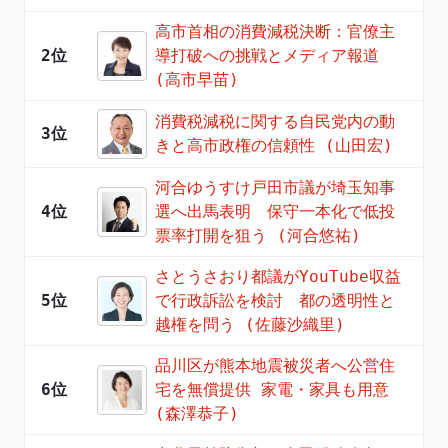
高市首相の消費減税決断：官僚主
2位
導打破への挑戦とメディア報道
(高市早苗)
消費税減税に関する自民党内の動
3位
きと高市政権の信頼性 (山田宏)
河合ゆうすけ戸田市議が埼玉知事
4位
選へ出馬表明 保守一本化で低投
票率打開を狙う (河合悠祐)
さとうさおり都議がYouTube収益
5位
で行政訴訟を検討 都の透明性と
越権を問う (佐藤沙織里)
品川区が熊本地震被災者へ公営住
6位
宅を無償提供 家電・家具も用意
(森澤恭子)