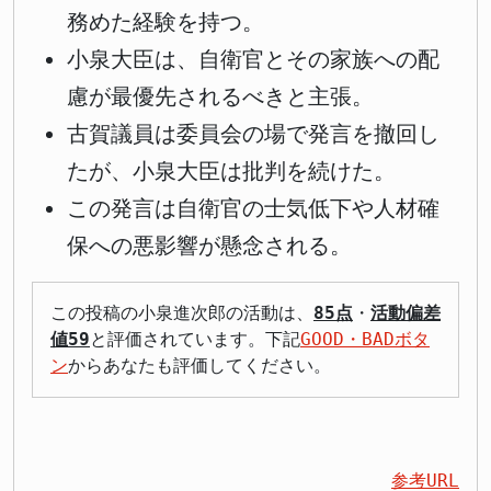
務めた経験を持つ。
小泉大臣は、自衛官とその家族への配
慮が最優先されるべきと主張。
古賀議員は委員会の場で発言を撤回し
たが、小泉大臣は批判を続けた。
この発言は自衛官の士気低下や人材確
保への悪影響が懸念される。
この投稿の小泉進次郎の活動は、
85点
・
活動偏差
値59
と評価されています。下記
GOOD・BADボタ
ン
からあなたも評価してください。
参考URL