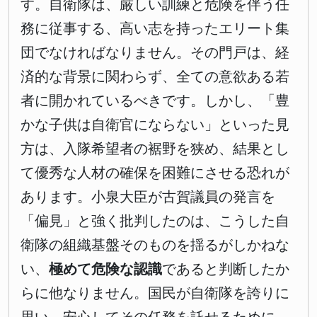
す。自衛隊は、厳しい訓練と危険を伴う任
務に従事する、高い志を持ったエリート集
団でなければなりません。その門戸は、経
済的な背景に関わらず、全ての意欲ある若
者に開かれているべきです。しかし、「豊
かな子供は自衛官にならない」といった見
方は、入隊希望者の裾野を狭め、結果とし
て優秀な人材の確保を困難にさせる恐れが
あります。小泉大臣が古賀議員の発言を
「偏見」と強く批判したのは、こうした自
衛隊の組織基盤そのものを揺るがしかねな
い、
極めて危険な認識
であると判断したか
らに他なりません。国民が自衛隊を誇りに