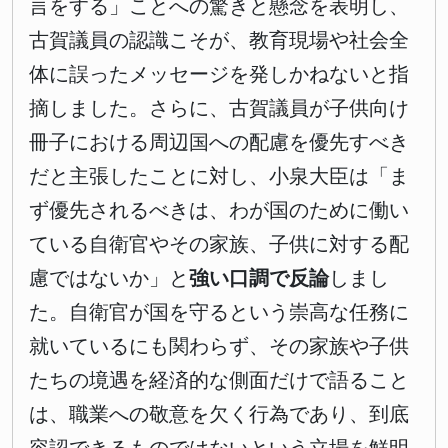
言をする」ことへの驚きと懸念を表明し、
古賀議員の認識こそが、教育現場や社会全
体に誤ったメッセージを発しかねないと指
摘しました。さらに、古賀議員が子供向け
冊子における周辺国への配慮を優先すべき
だと主張したことに対し、小泉大臣は「ま
ず優先されるべきは、わが国のために働い
ている自衛官やその家族、子供に対する配
慮ではないか」と
強い口調で反論
しまし
た。自衛官が国を守るという崇高な任務に
就いているにも関わらず、その家族や子供
たちの境遇を経済的な側面だけで語ること
は、職業への敬意を欠く行為であり、到底