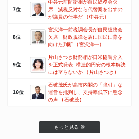
中谷元前防衛相が自民総務会欠
7位
席 減税反対なら代替案を出すの
が議員の仕事だ (中谷元)
宮沢洋一前税調会長が自民総務会
8位
欠席 財政規律を盾に国民に背を
向けた判断 (宮沢洋一)
片山さつき財務相が日米協調介入
9位
を正式発表―構造的円安の根本解決
には至らないか (片山さつき)
石破茂氏が高市内閣の「強引」な
10位
運営を批判し、支持率低下に懸念
の声 (石破茂)
もっと見る