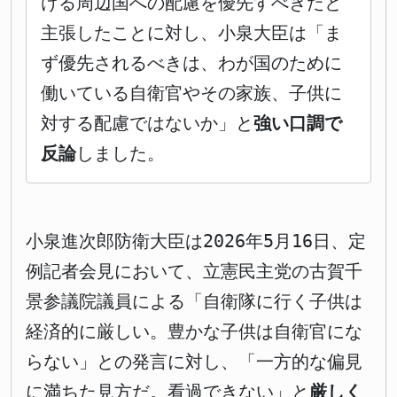
ける周辺国への配慮を優先すべきだと
主張したことに対し、小泉大臣は「ま
ず優先されるべきは、わが国のために
働いている自衛官やその家族、子供に
対する配慮ではないか」と
強い口調で
反論
しました。
小泉進次郎防衛大臣は2026年5月16日、定
例記者会見において、立憲民主党の古賀千
景参議院議員による「自衛隊に行く子供は
経済的に厳しい。豊かな子供は自衛官にな
らない」との発言に対し、「一方的な偏見
に満ちた見方だ。看過できない」と
厳しく