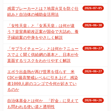
感震ブレーカーとは？地震火災を防ぐ仕
2026-07-05
組みと自治体の補助金活用法
「女性天皇」と「女系天皇」は何が違
2026-06-30
う？皇室典範改正案が国会で大詰め、養
子縁組案の中身をやさしく解説
「サプライチェーン」とは何か？ニュー
2026-06-27
スでよく聞く供給網の基本と、日本が今
直面するリスクをわかりやすく解説
エボラ出血熱が再び世界を揺らす 米
2026-06-27
CDCが最高警戒レベルに引き上げ、感染
者1000人超のコンゴで今何が起きてい
るのか
自治体基金とは何か 「貯金」に見えて
2026-06-26
も問われる使い道と透明性