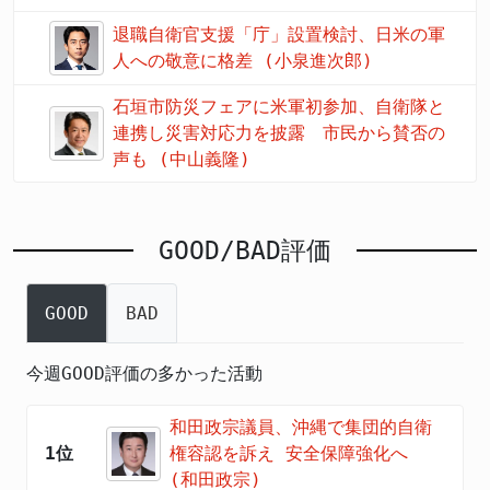
退職自衛官支援「庁」設置検討、日米の軍
人への敬意に格差 (小泉進次郎)
石垣市防災フェアに米軍初参加、自衛隊と
連携し災害対応力を披露 市民から賛否の
声も (中山義隆)
GOOD/BAD評価
GOOD
BAD
今週GOOD評価の多かった活動
和田政宗議員、沖縄で集団的自衛
1位
権容認を訴え 安全保障強化へ
(和田政宗)