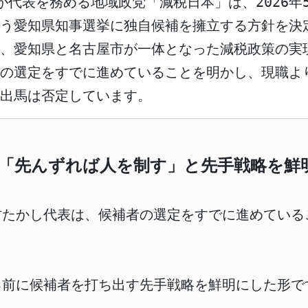
が代表を務める地域政党「減税日本」は、2026年
に伴う愛知県知事選挙に独自候補を擁立する方針を
し、愛知県と名古屋市が一体となった減税政策の実
者の選定をすでに進めていることを明かし、現職よ
の出馬は否定しています。
「先んずれば人を制す」と先手戦略を鮮
村たかし代表は、候補者の選定をすでに進めている
る前に候補者を打ち出す先手戦略を鮮明にした形で