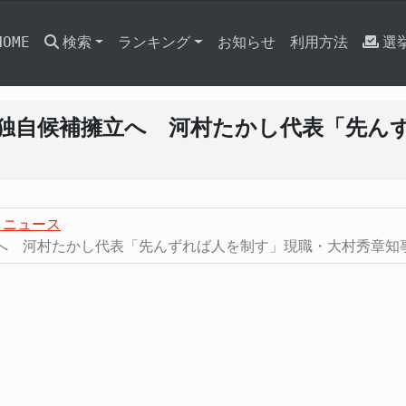
HOME
検索
ランキング
お知らせ
利用方法
選
独自候補擁立へ 河村たかし代表「先ん
・ニュース
へ 河村たかし代表「先んずれば人を制す」現職・大村秀章知