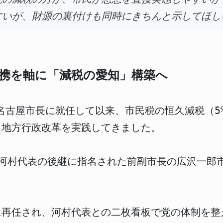
すいが、財源の裏付けも同時にきちんと示してほし
携を軸に「減税の愛知」構築へ
に名古屋市長に就任して以来、市民税の恒久減税（
る地方行政改革を実践してきました。
は、河村代表の後継に指名された前副市長の広沢一
に再任され、河村代表との二枚看板で党の体制を整