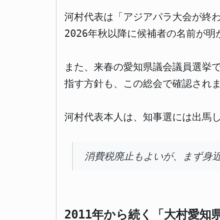
河村代表は「アジアパラ大会が終
2026年秋以降に候補者の名前が
また、来春の愛知県議会議員選挙で
指す方針も、この総会で確認され
河村代表本人は、知事選には出馬
消費税廃止もよいが、まず身
2011年から続く「大村愛