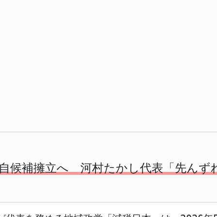
自候補擁立へ 河村たかし代表「先んず