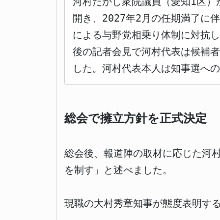
河村たかし衆院議員（愛知1区）
開き、2027年2月の任期満了
による与野党相乗り体制に対抗
後の記者会見で河村代表は候補
した。河村代表本人は知事選へ
総会で擁立方針を正式決定 
総会後、報道陣の取材に応じた河
を制す」と述べました。
現職の大村秀章知事が態度表明す