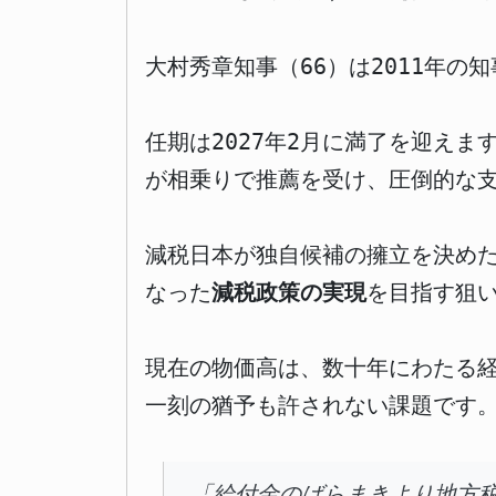
大村秀章知事（66）は2011年の
任期は2027年2月に満了を迎え
が相乗りで推薦を受け、圧倒的な
減税日本が独自候補の擁立を決め
なった
減税政策の実現
を目指す狙
現在の物価高は、数十年にわたる
一刻の猶予も許されない課題です
「給付金のばらまきより地方