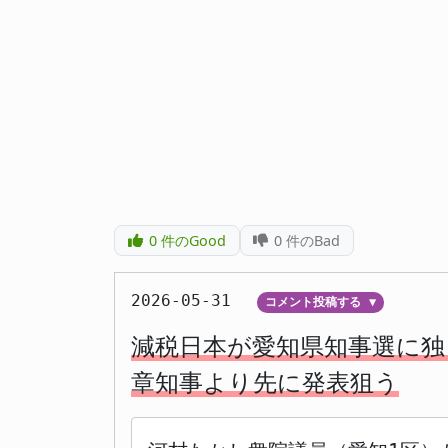
0
件のGood
0
件のBad
2026-05-31
コメント投稿する
▼
減税日本が愛知県知事選に独
章知事より先に発表狙う