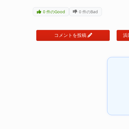
0
件のGood
0
件のBad
コメントを投稿
浜