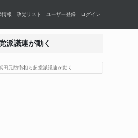
挙情報
政党リスト
ユーザー登録
ログイン
超党派議連が動く
 浜田元防衛相ら超党派議連が動く