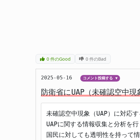
0
件のGood
0
件のBad
2025-05-16
コメント投稿する
▼
防衛省にUAP（未確認空中
未確認空中現象（UAP）に対応
UAPに関する情報収集と分析を
国民に対しても透明性を持って情