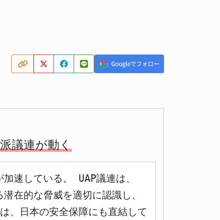
党派議連が動く
加速している。 UAP議連は、
る潜在的な脅威を適切に認識し、
応は、日本の安全保障にも直結して