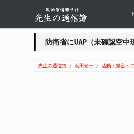
防衛省にUAP（未確認空
先生の通信簿
浜田靖一
活動・発言・