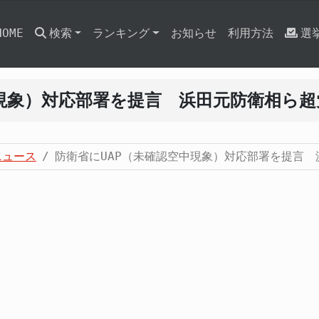
HOME
検索
ランキング
お知らせ
利用方法
選
中現象）対応部署を提言 浜田元防衛相ら
ニュース
防衛省にUAP（未確認空中現象）対応部署を提言