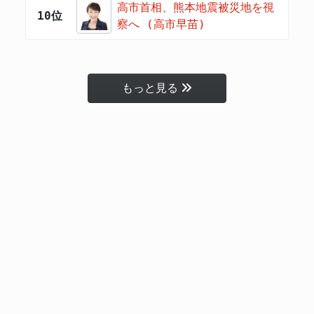
高市首相、熊本地震被災地を視
10位
察へ (高市早苗)
もっと見る