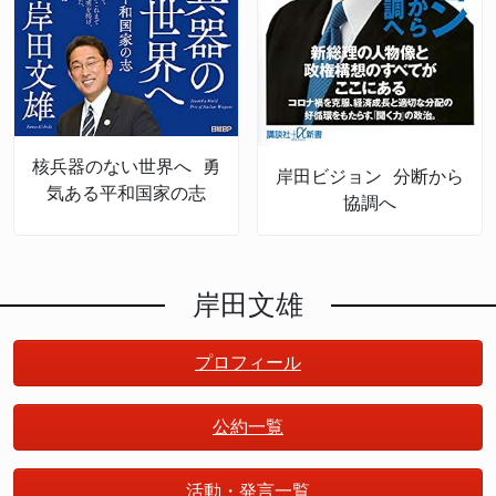
核兵器のない世界へ 勇
岸田ビジョン 分断から
気ある平和国家の志
協調へ
岸田文雄
プロフィール
公約一覧
活動・発言一覧