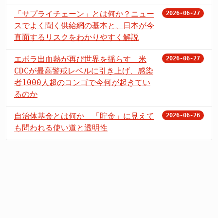
「サプライチェーン」とは何か？ニュー
2026-06-27
スでよく聞く供給網の基本と、日本が今
直面するリスクをわかりやすく解説
エボラ出血熱が再び世界を揺らす 米
2026-06-27
CDCが最高警戒レベルに引き上げ、感染
者1000人超のコンゴで今何が起きてい
るのか
自治体基金とは何か 「貯金」に見えて
2026-06-26
も問われる使い道と透明性