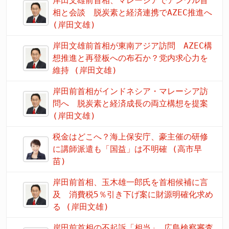
岸田文雄前首相、マレーシアでアンワル首
相と会談 脱炭素と経済連携でAZEC推進へ
(岸田文雄)
岸田文雄前首相が東南アジア訪問 AZEC構
想推進と再登板への布石か？党内求心力を
維持 (岸田文雄)
岸田前首相がインドネシア・マレーシア訪
問へ 脱炭素と経済成長の両立構想を提案
(岸田文雄)
税金はどこへ？海上保安庁、豪主催の研修
に講師派遣も「国益」は不明確 (高市早
苗)
岸田前首相、玉木雄一郎氏を首相候補に言
及 消費税5％引き下げ案に財源明確化求め
る (岸田文雄)
岸田前首相の不起訴「相当」 広島検察審査