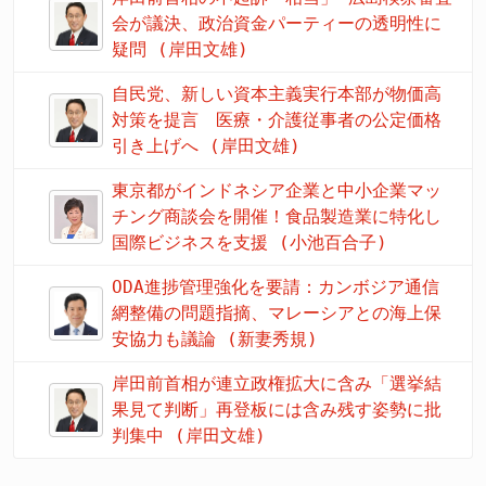
会が議決、政治資金パーティーの透明性に
疑問 (岸田文雄)
自民党、新しい資本主義実行本部が物価高
対策を提言 医療・介護従事者の公定価格
引き上げへ (岸田文雄)
東京都がインドネシア企業と中小企業マッ
チング商談会を開催！食品製造業に特化し
国際ビジネスを支援 (小池百合子)
ODA進捗管理強化を要請：カンボジア通信
網整備の問題指摘、マレーシアとの海上保
安協力も議論 (新妻秀規)
岸田前首相が連立政権拡大に含み「選挙結
果見て判断」再登板には含み残す姿勢に批
判集中 (岸田文雄)