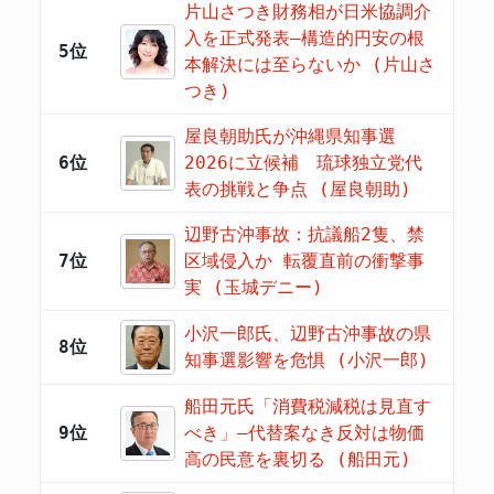
片山さつき財務相が日米協調介
入を正式発表―構造的円安の根
5位
本解決には至らないか (片山さ
つき)
屋良朝助氏が沖縄県知事選
6位
2026に立候補 琉球独立党代
表の挑戦と争点 (屋良朝助)
辺野古沖事故：抗議船2隻、禁
7位
区域侵入か 転覆直前の衝撃事
実 (玉城デニー)
小沢一郎氏、辺野古沖事故の県
8位
知事選影響を危惧 (小沢一郎)
船田元氏「消費税減税は見直す
9位
べき」―代替案なき反対は物価
高の民意を裏切る (船田元)