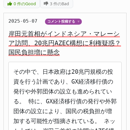
0
件のGood
3
件のBad
2025-05-07
コメント投稿する
▼
岸田元首相がインドネシア・マレーシ
ア訪問、20兆円AZEC構想に利権疑惑？
国民負担増に懸念
その中で、日本政府は20兆円規模の投
資を行う計画であり、GX経済移行債の
発行や外郭団体の設立も進められてい
る。 特に、GX経済移行債の発行や外郭
団体の設立により、国民の税負担が増
加する可能性が指摘されている。 ネッ