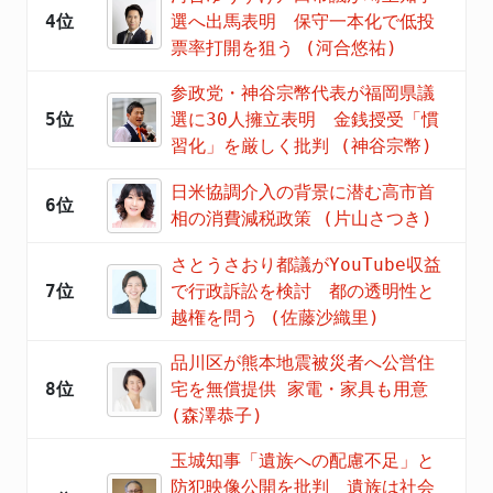
4位
選へ出馬表明 保守一本化で低投
票率打開を狙う (河合悠祐)
参政党・神谷宗幣代表が福岡県議
5位
選に30人擁立表明 金銭授受「慣
習化」を厳しく批判 (神谷宗幣)
日米協調介入の背景に潜む高市首
6位
相の消費減税政策 (片山さつき)
さとうさおり都議がYouTube収益
7位
で行政訴訟を検討 都の透明性と
越権を問う (佐藤沙織里)
品川区が熊本地震被災者へ公営住
8位
宅を無償提供 家電・家具も用意
(森澤恭子)
玉城知事「遺族への配慮不足」と
防犯映像公開を批判 遺族は社会