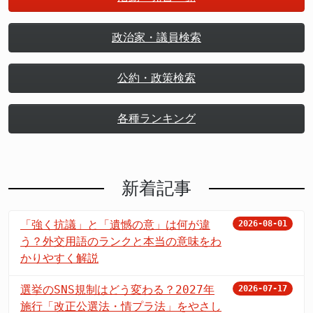
政治家・議員検索
公約・政策検索
各種ランキング
新着記事
「強く抗議」と「遺憾の意」は何が違
2026-08-01
う？外交用語のランクと本当の意味をわ
かりやすく解説
選挙のSNS規制はどう変わる？2027年
2026-07-17
施行「改正公選法・情プラ法」をやさし