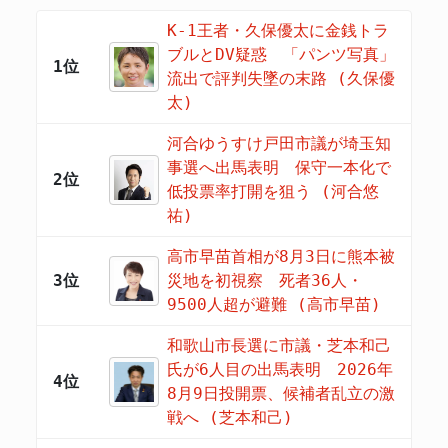
K-1王者・久保優太に金銭トラ
ブルとDV疑惑 「パンツ写真」
1位
流出で評判失墜の末路 (久保優
太)
河合ゆうすけ戸田市議が埼玉知
事選へ出馬表明 保守一本化で
2位
低投票率打開を狙う (河合悠
祐)
高市早苗首相が8月3日に熊本被
3位
災地を初視察 死者36人・
9500人超が避難 (高市早苗)
和歌山市長選に市議・芝本和己
氏が6人目の出馬表明 2026年
4位
8月9日投開票、候補者乱立の激
戦へ (芝本和己)