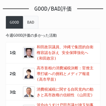
GOOD/BAD評価
GOOD
BAD
今週GOOD評価の多かった活動
和田政宗議員、沖縄で集団的自衛
1位
権容認を訴え 安全保障強化へ
(和田政宗)
高市首相の消費減税決断：官僚主
2位
導打破への挑戦とメディア報道
(高市早苗)
消費税減税に関する自民党内の動
3位
きと高市政権の信頼性 (山田宏)
河合ゆうすけ戸田市議が埼玉知事