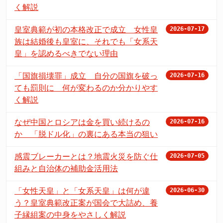
く解説
皇室典範が初の本格改正で成立 女性皇
2026-07-17
族は結婚後も皇室に、それでも「女系天
皇」を認めるべきでない理由
「国旗損壊罪」成立 自分の国旗を破っ
2026-07-16
ても罰則に 何が変わるのか分かりやす
く解説
なぜ中国とロシアは金を買い続けるの
2026-07-16
か 「脱ドル化」の裏にある本当の狙い
感震ブレーカーとは？地震火災を防ぐ仕
2026-07-05
組みと自治体の補助金活用法
「女性天皇」と「女系天皇」は何が違
2026-06-30
う？皇室典範改正案が国会で大詰め、養
子縁組案の中身をやさしく解説